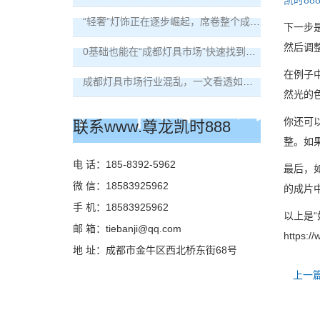
凯时88
“轻奢”灯饰正在逐步崛起，席卷整个成都灯具市场！
下一步
然后调
0基础也能在“成都灯具市场”快速找到好灯饰！
在例子
成都灯具市场行业混乱，一文看透如何买到品质灯具？
然光的
你还可
联系www.尊龙凯时888
整。如
电 话：185-8392-5962
最后，
微 信：18583925962
的成片
手 机：18583925962
以上是
邮 箱：
tiebanji@qq.com
https:/
地 址：成都市金牛区西北桥东街68号
上一