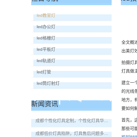
led教室灯
led办公灯
led格栅灯
全文概
led平板灯
出美灯
led轨道灯
拍摄灯
灯具做
led灯管
建立一
led筒灯射灯
的光线
地方，
新闻资讯
要如何
首先，
成都个性化灯具定制，个性化灯具华丽艺术外形打动消费者！
那些可能
成都低价灯具陷阱，灯具售后问题多无人解决！