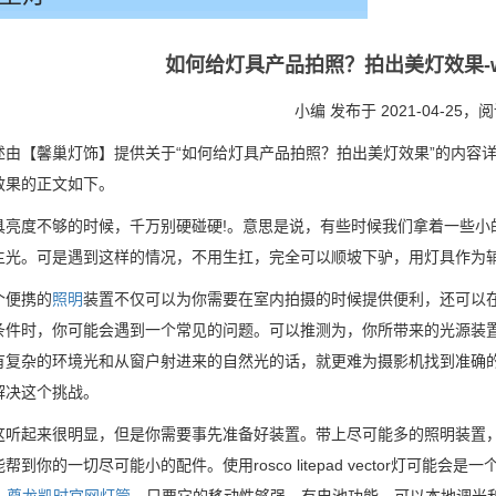
如何给灯具产品拍照？拍出美灯效果-w
小编 发布于 2021-04-25，
阅
述由【馨巢灯饰】提供关于“如何给灯具产品拍照？拍出美灯效果”的内容
效果的正文如下。
具亮度不够的时候，千万别硬碰硬!。意思是说，有些时候我们拿着一些小
主光。可是遇到这样的情况，不用生扛，完全可以顺坡下驴，用灯具作为
个便携的
照明
装置不仅可以为你需要在室内拍摄的时候提供便利，还可以
条件时，你可能会遇到一个常见的问题。可以推测为，你所带来的光源装
有复杂的环境光和从窗户射进来的自然光的话，就更难为摄影机找到准确
解决这个挑战。
这听起来很明显，但是你需要事先准备好装置。带上尽可能多的照明装置
帮到你的一切尽可能小的配件。使用rosco litepad vector灯可