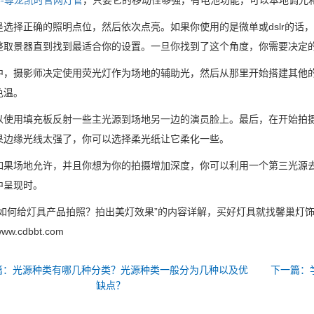
8-尊龙凯时官网
灯管
，只要它的移动性够强，有电池功能，可以本地调光
是选择正确的照明点位，然后依次点亮。如果你使用的是微单或dslr的话
整取景器直到找到最适合你的设置。一旦你找到了这个角度，你需要决定
中，摄影师决定使用荧光灯作为场地的辅助光，然后从那里开始搭建其他的
色温。
以使用填充板反射一些主光源到场地另一边的演员脸上。最后，在开始拍摄
果边缘光线太强了，你可以选择柔光纸让它柔化一些。
如果场地允许，并且你想为你的拍摄增加深度，你可以利用一个第三光源
中呈现时。
“如何给灯具产品拍照？拍出美灯效果”的内容详解，买好灯具就找馨巢灯
/www.cdbbt.com
篇：光源种类有哪几种分类？光源种类一般分为几种以及优
下一篇：
缺点？