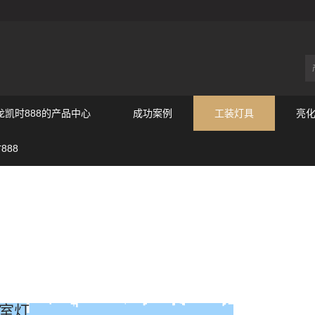
尊龙凯时888的产品中心
成功案例
工装灯具
亮
888
教室灯