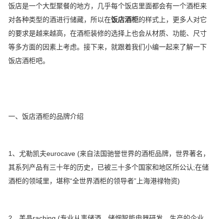
饭店是一个大型聚餐的地方，
几乎每个饭店里面都会有一个酒柜来
对各种类型的酒进行储藏，
所以在
饭店酒柜
的样式上，更多人对它
的要求是越来越高，在酒柜装修的选择上也会从材质、功能、尺寸
等多方面的因素上考虑。接下来，就跟着我们小编一起来了解一下
饭店酒柜吧。
一、饭店酒柜的品牌介绍
1、尤勒凯夫eurocave (来自法国驰誉世界的酒柜品牌，世界著名，
其系列产品有三十年的历史，已被三十多个国家和地区所公认;在储
酒柜的领域里，堪称“全世界酒柜的领导者”上海港禄物资)
2、美晶raching (专业从事储酒、储烟智能电器研发、生产的企业，