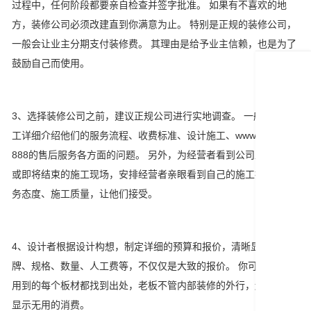
过程中，任何阶段都要亲自检查并签字批准。 如果有不喜欢的地
方，装修公司必须改建直到你满意为止。 特别是正规的装修公司，
一般会让业主分期支付装修费。 其理由是给予业主信赖，也是为了
鼓励自己而使用。
3、选择装修公司之前，建议正规公司进行实地调查。 一般公司职
工详细介绍他们的服务流程、收费标准、设计施工、www.尊龙凯时
888的售后服务各方面的问题。 另外，为经营者看到公司正在施工
或即将结束的施工现场，安排经营者亲眼看到自己的施工技术、服
务态度、施工质量，让他们接受。
4、设计者根据设计构想，制定详细的预算和报价，清晰显示选材品
牌、规格、数量、人工费等，不仅仅是大致的报价。 你可以在家里
用到的每个板材都找到出处，老板不管内部装修的外行，还是可以
显示无用的消费。