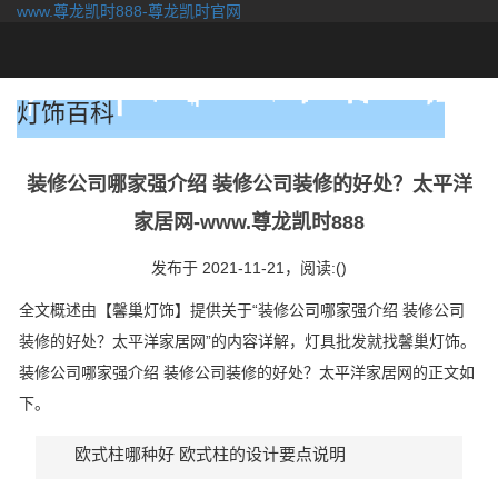
www.尊龙凯时888-尊龙凯时官网
togg
navi
灯饰百科
装修公司哪家强介绍 装修公司装修的好处？太平洋
家居网-www.尊龙凯时888
发布于 2021-11-21，
阅读:()
全文概述由【馨巢灯饰】提供关于“装修公司哪家强介绍 装修公司
装修的好处？太平洋家居网”的内容详解，灯具批发就找馨巢灯饰。
装修公司哪家强介绍 装修公司装修的好处？太平洋家居网的正文如
下。
欧式柱哪种好 欧式柱的设计要点说明