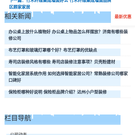
下一篇：竹木纤维集成墙面好么 竹木纤维集成墙面品牌？白云
区顾家家居
相关新闻
最新优惠
办公桌上放什么植物好 办公桌上物品怎么样摆放？济南有哪些装
修公司
布艺灯罩和玻璃灯罩哪个好？布艺灯罩的优缺点
寿司店装修风格有哪些 寿司店装修注意事项？贝壳粉建材
智能化家居系统作用 如何选择智能家居公司？常熟装修公司哪家
口碑好
​保险柜​哪种好说明 保险柜品牌介绍？达州小户型装修
栏目导航
公司动态