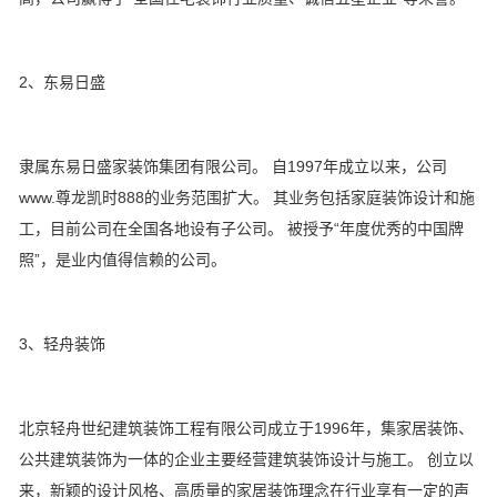
2、东易日盛
隶属东易日盛家装饰集团有限公司。 自1997年成立以来，公司
www.尊龙凯时888的业务范围扩大。 其业务包括家庭装饰设计和施
工，目前公司在全国各地设有子公司。 被授予“年度优秀的中国牌
照”，是业内值得信赖的公司。
3、轻舟装饰
北京轻舟世纪建筑装饰工程有限公司成立于1996年，集家居装饰、
公共建筑装饰为一体的企业主要经营建筑装饰设计与施工。 创立以
来，新颖的设计风格、高质量的家居装饰理念在行业享有一定的声