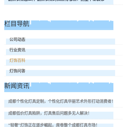
栏目导航
公司动态
行业资讯
灯饰百科
灯饰问答
新闻资讯
成都个性化灯具定制，个性化灯具华丽艺术外形打动消费者！
成都低价灯具陷阱，灯具售后问题多无人解决！
“轻奢”灯饰正在逐步崛起，席卷整个成都灯具市场！