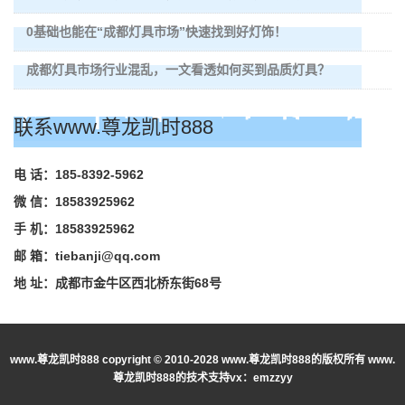
0基础也能在“成都灯具市场”快速找到好灯饰！
成都灯具市场行业混乱，一文看透如何买到品质灯具？
联系www.尊龙凯时888
电 话：185-8392-5962
微 信：18583925962
手 机：18583925962
邮 箱：
tiebanji@qq.com
地 址：成都市金牛区西北桥东街68号
www.尊龙凯时888 copyright © 2010-2028 www.尊龙凯时888的版权所有 www.
尊龙凯时888的技术支持vx：emzzyy