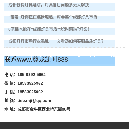
成都低价灯具陷阱，灯具售后问题多无人解决！
“轻奢”灯饰正在逐步崛起，席卷整个成都灯具市场！
0基础也能在“成都灯具市场”快速找到好灯饰！
成都灯具市场行业混乱，一文看透如何买到品质灯具？
联系www.尊龙凯时888
电 话：185-8392-5962
微 信：18583925962
手 机：18583925962
邮 箱：
tiebanji@qq.com
地 址：成都市金牛区西北桥东街68号