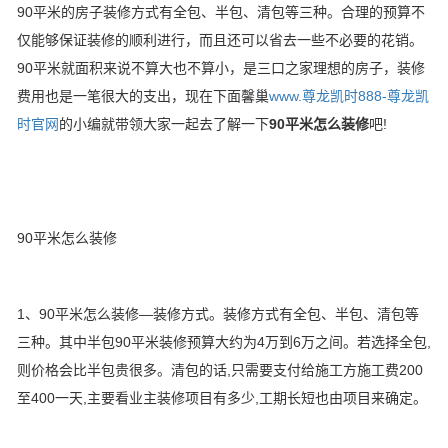
90平米的房子装修方式有全包、半包、清包等三种。合理的预算不
仅能够保证装修的顺利进行，而且还可以省去一些不必要的花销。
90平米就面积来说不算大也不算小，是三口之家理想的房子，装修
费用也是一笔很大的支出，现在下面馨巢
www.尊龙凯时888-尊龙凯
时官网
的小编就带领大家一起去了解一下
90平米
怎么装修
吧!
90平米怎么装修
1、90平米怎么装修—装修方式。装修方式有全包、半包、清包等
三种。其中半包90平米装修预算大约为4万到6万之间。若选择全包,
则价格会比半包贵很多。清包的话,只需要支付给施工方施工费200
至400一天,主要看业主装修项目有多少,工期长短也由项目来确定。