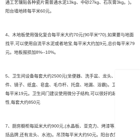
通工艺镶贴各种瓷片需普通水泥13kg、中砂27kg、石灰膏3kg。)。
阳台墙地砖每平米60元。
4、木地板使用强化复合每平米大约70元(90平米*70),如果要与地面
找平,可以使用自流平水泥或者地宝,每平米大约加9元,总价每平米79
元。地板报损加8%--10%。
5、卫生间设备每套大约2500元(坐便器、洗手盆、龙头、洗浴套
件、镜子、纸盒、皂盒、毛巾杆、托盘、地漏、浴霸)。卫生间防水
每平米19元。卫生间门建议使用微分子结构,可以很好的起到防水
性,每套大约850元
7、厨房橱柜每延米大约900元,(水晶板、亚克力、烤漆等,但是不包
括品牌,还有龙头、水池)。吊顶每平米大约50元。阳台衣架每套230