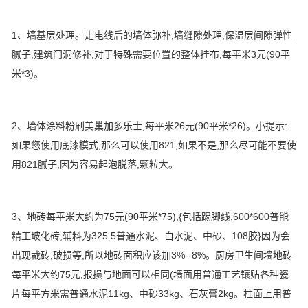
1、墙基层处理。走电线后的墙体弥补,墙缝隙处理,保温层间隙弹性
腻子,建筑门洞修补,对于特殊需要位置的整体挂布,每平米3元(90平
米*3)。
2、墙体涂料粉刷美巢加多乐士,每平米26元(90平米*26)。小提示:
如果您使用底漆模式,那么可以使用821,如果不是,那么尽可能不要使
用821腻子,因为容易起泡脱落,颗粒大。
3、地砖每平米大约为75元(90平米*75),{包括踢脚线,600*600普能
精工玻化砖,辅料为325.5普通水泥、白水泥、中砂、108胶}因为会
出现裁砖,破损等,所以地砖面积应该加3%--8%。厨房卫生间墙地砖
每平米大约75元,报损与地面可以相同(墙面用普通工艺镶贴各种瓷
片每平方米需普通水泥11kg、中砂33kg、石灰膏2kg。柱面上用普