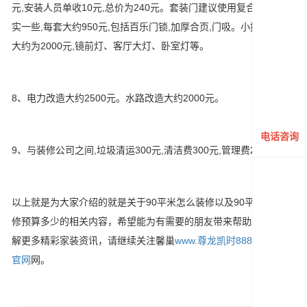
元,安装人员单收10元,总价为240元。套装门建议使用复合实木会结
实一些,每套大约950元,包括百乐门锁,加厚合页,门吸。小提示: 灯具
大约为2000元,镜前灯、客厅大灯、卧室灯等。
8、电力改造大约2500元。水路改造大约2000元。
电话咨询
9、与装修公司之间,垃圾清运300元,清洁费300元,管理费2000元。
以上就是为大家介绍的就是关于90平米怎么装修以及90平米房屋装
修预算多少的相关内容，希望能为有需要的朋友带来帮助。想要了
解更多精彩家装资讯，请继续关注馨巢
www.尊龙凯时888-尊龙凯时
官网
网。