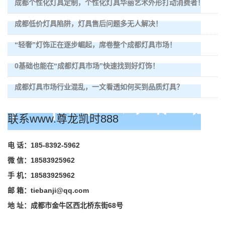
成都个性化灯具定制，个性化灯具华丽艺术外形打动消费者！
成都低价灯具陷阱，灯具售后问题多无人解决！
“轻奢”灯饰正在逐步崛起，席卷整个成都灯具市场！
0基础也能在“成都灯具市场”快速找到好灯饰！
成都灯具市场行业混乱，一文看透如何买到品质灯具？
联系www.尊龙凯时888
电 话：185-8392-5962
微 信：18583925962
手 机：18583925962
邮 箱：
tiebanji@qq.com
地 址：成都市金牛区西北桥东街68号