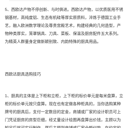
5、西欧达产物不停创新、与时俱进。西欧达产物，以优质医用不锈
钢基材，高纯度铝、生态有机硅等厚实原质料，淬炼于德国工业手
艺，融入欧洲数学理论及尊贵宫殿艺术，构建经典的几何造型，产
物种类厚实，笼罩锅具、刀具、菜板、保温及厨房配件五大系列。
为精英人群量身定做新颖别致、内韵特殊的厨具用品。
西欧达厨具选购技巧
1、厨具的主体是上下柜和立柜，上下柜的标价单元是每米盘算，立
柜的标价单元按只盘算。现在也有定做各种柜具的，当你选购某种
牌号的厨具后，支付一定数目的定金，商铺或厂家的设计职员可上
门凭证厨房的房型巨细，经丈量设计绘图再盘算出价钱，主顾以为
知足后就可实行制作。然后主顾到商铺或厂家全额付款。在约定的