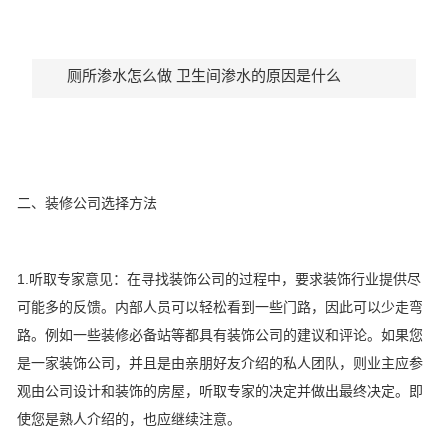
厕所渗水怎么做 卫生间渗水的原因是什么
二、装修公司选择方法
1.
听取专家意见：在寻找装饰公司的过程中，要求装饰行业提供尽
可能多的反馈。内部人员可以轻松看到一些门路，因此可以少走弯
路。例如一些装修必备站等都具有装饰公司的建议和评论。如果您
是一家装饰公司，并且是由亲朋好友介绍的私人团队，则业主应参
观由公司设计和装饰的房屋，听取专家的决定并做出最终决定。即
使您是熟人介绍的，也应继续注意。