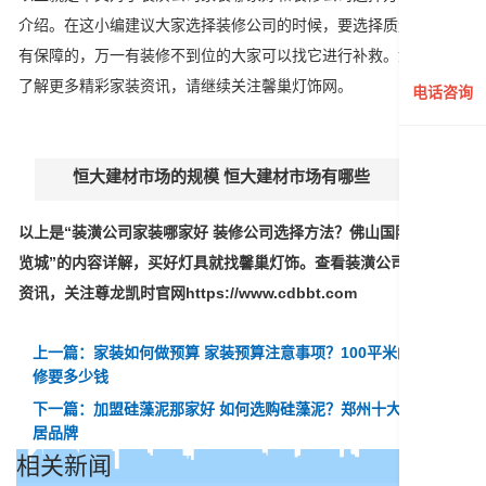
介绍。在这小编建议大家选择装修公司的时候，要选择质量和售后
有保障的，万一有装修不到位的大家可以找它进行补救。如果想要
了解更多精彩家装资讯，请继续关注馨巢灯饰网。
电话咨询
恒大建材市场的规模 恒大建材市场有哪些
以上是“装潢公司家装哪家好 装修公司选择方法？佛山国际家居博
览城”的内容详解，买好灯具就找馨巢灯饰。查看装潢公司家装最新
资讯，关注尊龙凯时官网https://www.cdbbt.com
上一篇：家装如何做预算 家装预算注意事项？100平米的房装
修要多少钱
下一篇：加盟硅藻泥那家好 如何选购硅藻泥？郑州十大智能家
居品牌
相关新闻