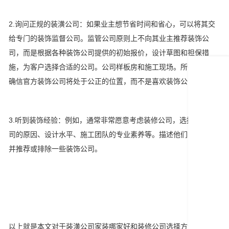
2.
询问正规的装潢公司：如果业主想节省时间和省心，可以将其交
给专门的装饰监督公司。监管公司原则上不向其业主推荐装饰公
司，而是根据各种装饰公司提供的初始报价，设计草图和担保措
施，为客户选择合适的公司。公司样板房和施工现场。所有者可以
确信官方装饰公司将处于公正的位置，而不是喜欢装饰公司。
3.
听到装饰经验：例如，通常非常愿意考虑装修公司，选择装修公
司的原因、设计水平、施工团队的专业素养等。描述他们的经验，
并推荐或排除一些装饰公司。
以上就是本文对于装潢公司家装哪家好和装修公司选择方法的详细