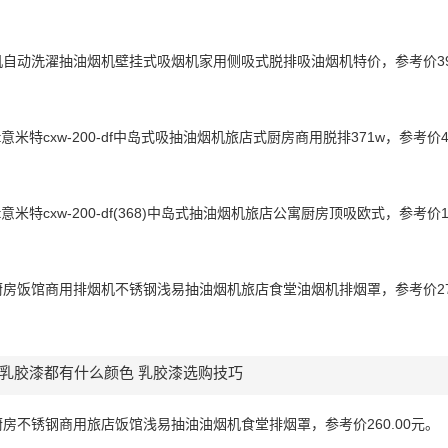
机自动洗濯抽油烟机壁挂式吸烟机家用侧吸式脱排吸油烟机特价，参考价398
eet意米特cxw-200-df中岛式吸抽油烟机旅店式厨房商用脱排371w，参考价43
eet意米特cxw-200-df(368)中岛式抽油烟机旅店公寓厨房顶吸欧式，参考价15
厨房饭馆商用排烟机不锈钢浅易抽油烟机旅店食堂油烟机排烟罩，参考价275
乳胶漆都有什么颜色 乳胶漆选购技巧
厨房不锈钢商用旅店饭馆浅易抽油油烟机食堂排烟罩，参考价260.00元。