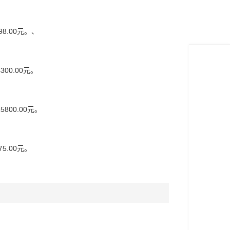
.00元。、
00.00元。
800.00元。
.00元。