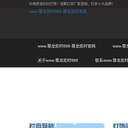
价格厚道的好灯饰！成都灯具厂家直销，灯具十大品牌！
www.尊龙凯时888-尊龙凯时官网
www.尊龙凯时888-尊龙凯时官网
www.
关于www.尊龙凯时888
联系www.尊龙凯时
栏目导航
灯饰