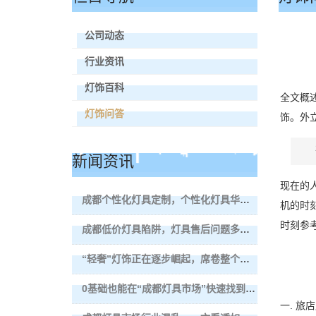
公司动态
行业资讯
灯饰百科
全文概
灯饰问答
饰。外
新闻资讯
现在的
成都个性化灯具定制，个性化灯具华丽艺术外形打动消费者！
机的时
时刻参
成都低价灯具陷阱，灯具售后问题多无人解决！
“轻奢”灯饰正在逐步崛起，席卷整个成都灯具市场！
0基础也能在“成都灯具市场”快速找到好灯饰！
一. 旅