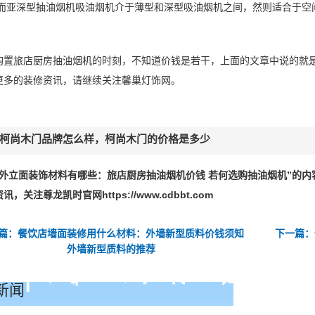
;而亚深型抽油烟机吸油烟机介于薄型和深型吸油烟机之间，然则适合于空
购置旅店厨房抽油烟机的时刻，不知道价钱是若干，上面的文章中说的就
更多的装修资讯，请继续关注馨巢灯饰网。
柯尚木门品牌怎么样，柯尚木门的价格是多少
“外立面装饰材料有哪些：旅店厨房抽油烟机价钱 若何选购抽油烟机”的
，关注尊龙凯时官网https://www.cdbbt.com
篇：餐饮店墙面装修用什么材料：外墙新型质料价钱须知
下一篇：
外墙新型质料的推荐
新闻