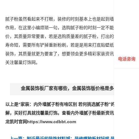
腻子粉虽然看起来不打眼，装修的时刻基本上也是起到墙面打底的
作用，在这里小编烦琐一句，选购腻子粉的时刻一定不能妄想廉
价，其质量异常要害，若是选购质量差的腻子粉，打出的墙面使用
寿命短，需要所有铲掉重新粉刷，若是是用来打底贴壁纸或是其它
装饰，其质量就更为要害了，想要领会更多精彩家装资讯，请继续
电话咨询
关注馨巢灯饰网。
金属装饰板厂家有哪些，金属装饰版价格是多少
以上是“家装：内外墙腻子粉有啥区别 若何挑选腻子粉”的内容详
解，买好灯具就找馨巢灯饰。查看内外墙腻子粉最新资讯，关注尊
龙凯时官网https://www.cdbbt.com
上一篇：附近最近的装饰材料城：装修哪种板材好呢 装修板材