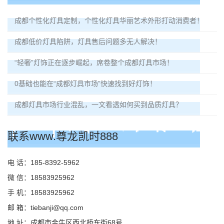
成都个性化灯具定制，个性化灯具华丽艺术外形打动消费者！
成都低价灯具陷阱，灯具售后问题多无人解决！
“轻奢”灯饰正在逐步崛起，席卷整个成都灯具市场！
0基础也能在“成都灯具市场”快速找到好灯饰！
成都灯具市场行业混乱，一文看透如何买到品质灯具？
联系www.尊龙凯时888
电 话：185-8392-5962
微 信：18583925962
手 机：18583925962
邮 箱：
tiebanji@qq.com
地 址：成都市金牛区西北桥东街68号