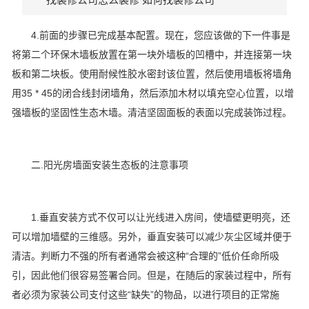
4.前面的步骤已完成基本配置。现在，您应该做的下一件事是
将第二个环保木墙板放置在第一块外墙板的凹槽中，并连接第一块
板和第二块板。使用耐候性胶水密封该位置，然后使用墙板将墙角
用35 * 45的闭合线封闭墙角，然后添加木材以填充空心位置，以增
强墙板的坚固性生态木墙。清洁坚固面板的表面以完成装饰过程。
二.阳光房墙面安装生态板的注意事项
1.垂直安装方式不仅可以让光线进入房间，使墙壁更明亮，还
可以增加墙壁的三维感。另外，垂直安装可以减少灰尘区域并便于
清洁。判断力不强的所有者通常会被这种“合理的”低价任命所吸
引，因此他们很容易签署合同。但是，在随后的家装过程中，所有
者必须为家装公司支付这些“缺失”的物品，以进行项目的正常施