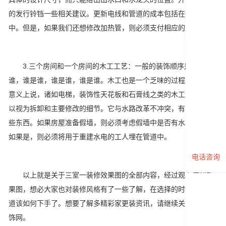
的发行铃铛一些相关建议。更新电线和管道的成本包括在翻新成本
中。但是，如果我们还想修改加热管，则必须支付相应的费用。
3.三个房间和一个房间的木工工艺：一般的装饰顺序是谁是
谁，谁是谁，谁是谁，谁是谁。木工也是一个乏味的过程。从某种
意义上说，诸如电梯，装饰性天花板和石膏线之类的木工作品也可
以视为拆卸和主要修改的细节。它与水路改革不冲突，有时需要一
些东西。如果房屋准备假墙，则必须考虑假墙中是否有水电线路，
如果是，则必须将用于重建水电的工人埋在管道中。
电话咨询
以上就是关于三室一装修效果图的全部内容，经过观看这些效
果图，想必大家也对装修风格有了一些了解，在选择的时候，也知
道该如何下手了。想要了解多精彩家更装资讯，请继续关注馨巢灯
饰网。