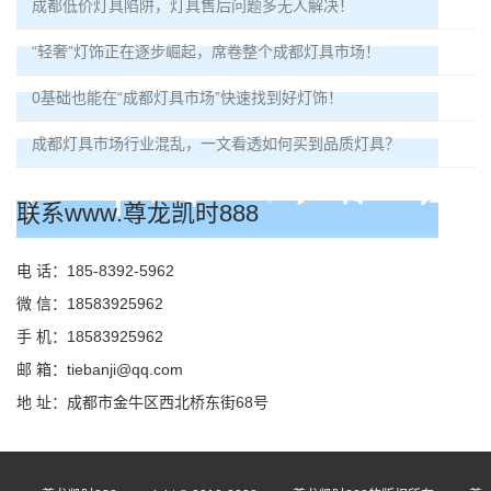
成都低价灯具陷阱，灯具售后问题多无人解决！
“轻奢”灯饰正在逐步崛起，席卷整个成都灯具市场！
0基础也能在“成都灯具市场”快速找到好灯饰！
成都灯具市场行业混乱，一文看透如何买到品质灯具？
联系www.尊龙凯时888
电 话：185-8392-5962
微 信：18583925962
手 机：18583925962
邮 箱：
tiebanji@qq.com
地 址：成都市金牛区西北桥东街68号