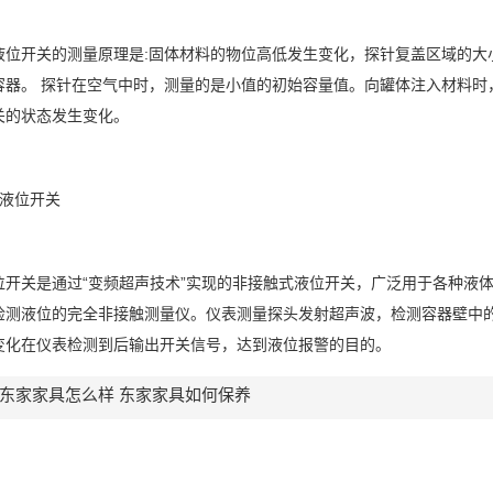
液位开关的测量原理是:固体材料的物位高低发生变化，探针复盖区域的大
容器。 探针在空气中时，测量的是小值的初始容量值。向罐体注入材料时
关的状态发生变化。
测液位开关
位开关是通过“变频超声技术”实现的非接触式液位开关，广泛用于各种液
检测液位的完全非接触测量仪。仪表测量探头发射超声波，检测容器壁中
变化在仪表检测到后输出开关信号，达到液位报警的目的。
东家家具怎么样 东家家具如何保养