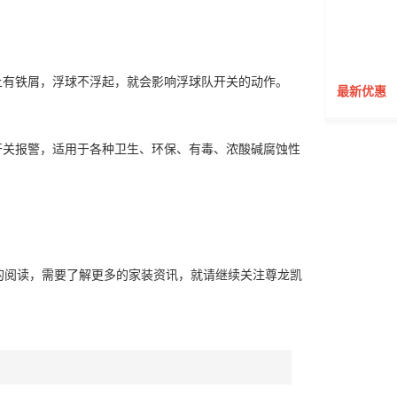
上有铁屑，浮球不浮起，就会影响浮球队开关的动作。
最新优惠
开关报警，适用于各种卫生、环保、有毒、浓酸碱腐蚀性
的阅读，需要了解更多的家装资讯，就请继续关注尊龙凯