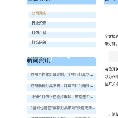
公司动态
行业资讯
灯饰百科
全文概
灯饰问答
巢灯饰
新闻资讯
液位开
成都个性化灯具定制，个性化灯具华丽艺术外形打动消费者！
浮力作
位开关
成都低价灯具陷阱，灯具售后问题多无人解决！
“轻奢”灯饰正在逐步崛起，席卷整个成都灯具市场！
0基础也能在“成都灯具市场”快速找到好灯饰！
一、液