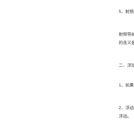
5、射
射频导
的含义
二、浮
1、如
2、浮
浮动。