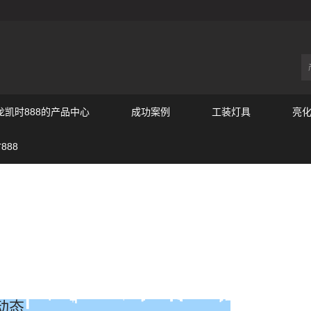
尊龙凯时888的产品中心
成功案例
工装灯具
亮
888
动态