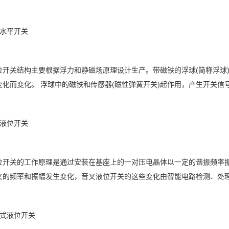
动水平开关
位开关结构主要根据浮力和静磁场原理设计生产。带磁铁的浮球(简称浮球
变化而变化。 浮球中的磁铁和传感器(磁性弹簧开关)起作用，产生开关信
叉液位开关
位开关的工作原理是通过安装在基座上的一对压电晶体以一定的谐振频率振
叉的频率和振幅发生变化，音叉液位开关的这些变化由智能电路检测、处
容式液位开关