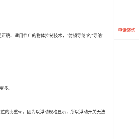
电话咨询
确、适用性广的物体控制技术，“射频导纳”的“导纳”
。
变多。
虑液位的比重sg，因为以浮动规格显示，所以浮动开关无法