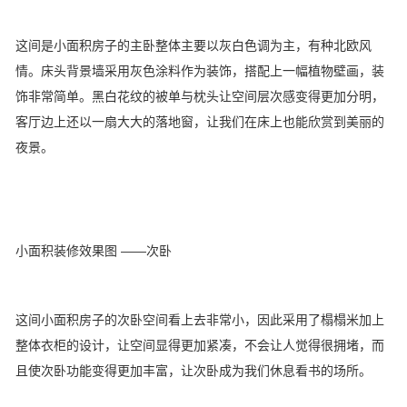
这间是小面积房子的主卧整体主要以灰白色调为主，有种北欧风
情。床头背景墙采用灰色涂料作为装饰，搭配上一幅植物壁画，装
饰非常简单。黑白花纹的被单与枕头让空间层次感变得更加分明，
客厅边上还以一扇大大的落地窗，让我们在床上也能欣赏到美丽的
夜景。
小面积装修效果图 ——次卧
这间小面积房子的次卧空间看上去非常小，因此采用了榻榻米加上
整体衣柜的设计，让空间显得更加紧凑，不会让人觉得很拥堵，而
且使次卧功能变得更加丰富，让次卧成为我们休息看书的场所。