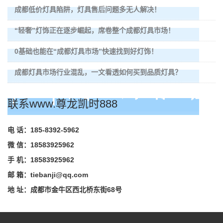
成都低价灯具陷阱，灯具售后问题多无人解决！
“轻奢”灯饰正在逐步崛起，席卷整个成都灯具市场！
0基础也能在“成都灯具市场”快速找到好灯饰！
成都灯具市场行业混乱，一文看透如何买到品质灯具？
联系www.尊龙凯时888
电 话：185-8392-5962
微 信：18583925962
手 机：18583925962
邮 箱：
tiebanji@qq.com
地 址：成都市金牛区西北桥东街68号