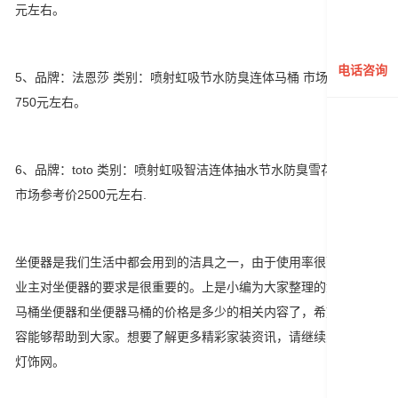
元左右。
电话咨询
5、品牌：法恩莎 类别：喷射虹吸节水防臭连体马桶 市场参考价
750元左右。
6、品牌：toto 类别：喷射虹吸智洁连体抽水节水防臭雪花釉马桶
市场参考价2500元左右.
坐便器是我们生活中都会用到的洁具之一，由于使用率很高，所以
业主对坐便器的要求是很重要的。上是小编为大家整理的如何挑选
马桶坐便器和坐便器马桶的价格是多少的相关内容了，希望文章内
容能够帮助到大家。想要了解更多精彩家装资讯，请继续关注馨巢
灯饰网。