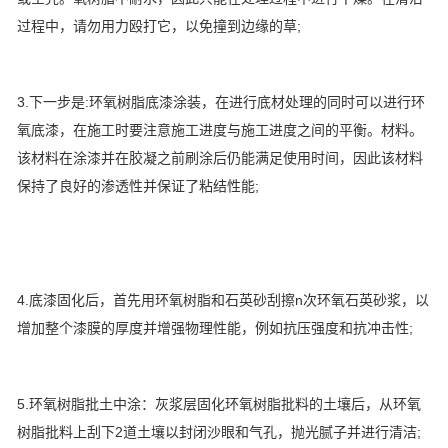
过程中，请勿用力殴打它，以免撞到边缘的草;
3.下一步是:环氧树脂底漆涂装，在进行底材处理的同时可以进行环
氧底漆，在施工时要注意施工进度与施工进度之间的平衡。材料。
该材料在涂漆并在胶凝之前刷涂后仍能满足使用时间，因此该材料
保持了良好的渗透性并保证了粘结性能;
4.底漆固化后，首先用环氧树脂和石英砂刮擦n次环氧石英砂浆，以
增加整个漆膜的厚度并增强物理性能，例如抗压强度和抗冲击性;
5.环氧树脂批土中涂：灰浆层固化环氧树脂批料的土壤后，从环氧
树脂批料上刮下2道土壤以封闭沙眼和气孔，抛光腻子并进行清洁;