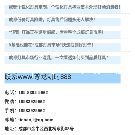
成都个性化灯具定制，个性化灯具华丽艺术外形打动消费者！
成都低价灯具陷阱，灯具售后问题多无人解决！
“轻奢”灯饰正在逐步崛起，席卷整个成都灯具市场！
0基础也能在“成都灯具市场”快速找到好灯饰！
成都灯具市场行业混乱，一文看透如何买到品质灯具？
联系www.尊龙凯时888
电 话：185-8392-5962
微 信：18583925962
手 机：18583925962
邮 箱：
tiebanji@qq.com
地 址：成都市金牛区西北桥东街68号