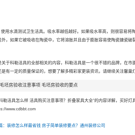
试，使用水滴测试卫生洁具。吸水率越低越好。如果吸水率高，则很容易将
另外，如果它被吸收在陶瓷中，它将溶胀并且由于膨胀容易使陶瓷搪瓷破
是关于科勒洁具的全部相关的内容，科勒洁具是一个很不错的品牌，在市
还是有一定的质量保证的，想要了解多精彩家更装资讯，请继续关注馨巢
毛坯房验收注意事项 毛坯房验收的要点
“科勒洁具怎么样 洁具购买注意事项？折叠家具大全”的内容详解，买好
s://www.cdbbt.com
篇：装修怎么样最省钱 房子简单装修要点？通州装修公司