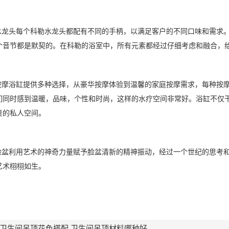
勒水龙头每个科勒水龙头都配有不同的手柄，以满足客户的不同口味和需求
个音节都是默契的。在科勒的浴室中，所有元素都经过仔细考虑和融合，
勒按摩浴缸提供多种选择，从豪华按摩体验到温馨的家庭按摩需求，每种按摩
们同时感到温暖，品味，个性和时尚，这样的水疗空间非常好。浴缸不仅
贵的私人空间。
勒脸盆利用艺术的神奇力量赋予脸盆清新的精神振动，经过一个世纪的思考
艺术栩栩如生。
卫生间吊顶花色搭配 卫生间吊顶材料哪种好