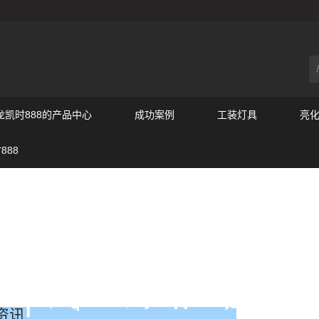
尊龙凯时888的产品中心
成功案例
工装灯具
亮
888
资讯