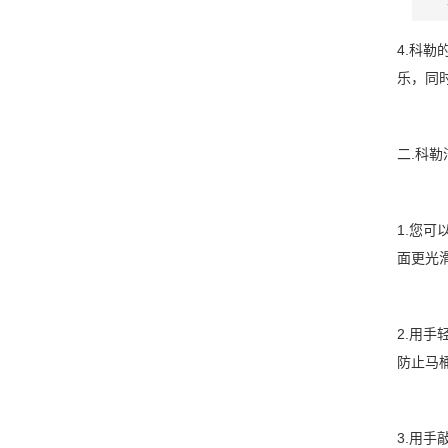
4.科
乐，同
二.科
1.您
面更光
2.用
防止马
3.用