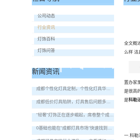
公司动态
行业资讯
灯饰百科
全文概
灯饰问答
么样 
新闻资讯
置办家
成都个性化灯具定制，个性化灯具华丽艺术外形打动消费者！
是很高
是
科勒
成都低价灯具陷阱，灯具售后问题多无人解决！
“轻奢”灯饰正在逐步崛起，席卷整个成都灯具市场！
0基础也能在“成都灯具市场”快速找到好灯饰！
一.科勒