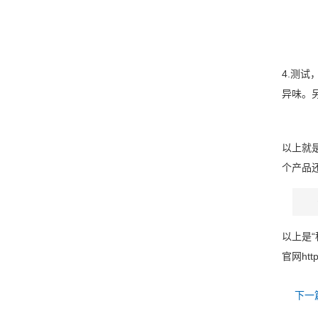
4.测
异味。
以上就
个产品
以上是
官网http
下一