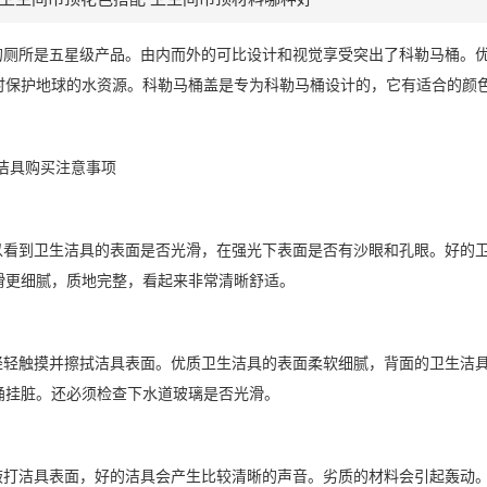
勒的厕所是五星级产品。由内而外的可比设计和视觉享受突出了科勒马桶。
时保护地球的水资源。科勒马桶盖是专为科勒马桶设计的，它有适合的颜
勒洁具购买注意事项
可以看到卫生洁具的表面是否光滑，在强光下表面是否有沙眼和孔眼。好的
滑更细腻，质地完整，看起来非常清晰舒适。
手轻轻触摸并擦拭洁具表面。优质卫生洁具的表面柔软细腻，背面的卫生洁
桶挂脏。还必须检查下水道玻璃是否光滑。
手敲打洁具表面，好的洁具会产生比较清晰的声音。劣质的材料会引起轰动