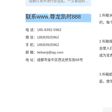
成都灯具市场行业混乱，一文看透如何买到品质灯具？
1.科
联系www.尊龙凯时888
的，每
电 话：185-8392-5962
微 信：18583925962
2.科
手 机：18583925962
会使人
邮 箱：
tiebanji@qq.com
成为宝
地 址：成都市金牛区西北桥东街68号
3.科
庭，使