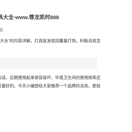
全-www.尊龙凯时888
()
具大全”的内容详解，灯具批发就找馨巢灯饰。科勒洁具怎
的话，后期使用起来很容易坏，毕竟卫生间的使用频率还
质量好的。今天小编想给大家推荐一个
品牌的洁具，那就