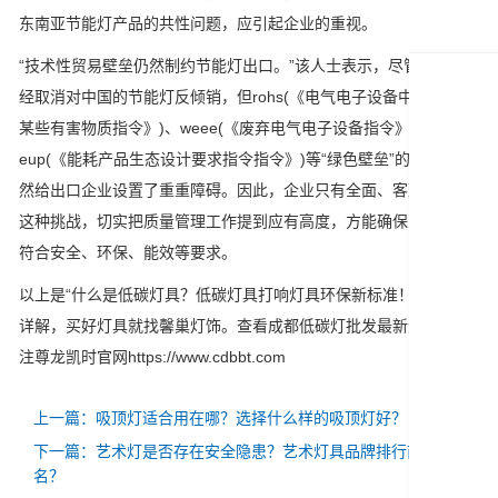
东南亚节能灯产品的共性问题，应引起企业的重视。
“技术性贸易壁垒仍然制约节能灯出口。”该人士表示，尽管欧盟已
经取消对中国的节能灯反倾销，但rohs(《电气电子设备中限制使用
某些有害物质指令》)、weee(《废弃电气电子设备指令》)、
eup(《能耗产品生态设计要求指令指令》)等“绿色壁垒”的存在，仍
然给出口企业设置了重重障碍。因此，企业只有全面、客观地认识
这种挑战，切实把质量管理工作提到应有高度，方能确保出口产品
符合安全、环保、能效等要求。
以上是“什么是低碳灯具？低碳灯具打响灯具环保新标准！”的内容
详解，买好灯具就找馨巢灯饰。查看成都低碳灯批发最新资讯，关
注尊龙凯时官网https://www.cdbbt.com
上一篇：吸顶灯适合用在哪？选择什么样的吸顶灯好？
下一篇：艺术灯是否存在安全隐患？艺术灯具品牌排行前十
名？