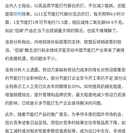
业内人士指出，以高品质节能灯代替白炽灯，不仅减少能耗，还能
提高
照明
效果。以11瓦节能灯代替60瓦白炽灯，每天照明4小时计
算，1支节能灯1年可节电约71.5度，相应减排二氧化碳68.6千克。
如此“低碳”产品在当下出现销量大增的情况，也就不难理解了。
该局分析指出，内地财政补贴政策的支持、欧盟反倾销政策的取
消、“低碳”概念流行和全球经济复苏给中国节能灯产业带来了难得
的发展机遇，但问题亦不少。
该局分析人士透露，劳动力紧缺和劳动力成本的增长对劳动密集型
的节能灯行业影响较大。部分节能灯企业至今开工率仍不足;部分企
业则表示工人工资已比去年同期增长20%。如何提高机械化程度，
增强规模效应，提升管理和品牌优势，最大程度地减少劳动力资源
的影响，已经是众多节能灯生产企业亟待解决的问题。
此外，随着节能灯产品的推广普及，为争夺丰厚的国外市场机会，
低价竞争迹象日益显现。而低价竞争的结果往往导致品质下降，如
偷工减料或对相关性能参数低值高标等，成为出口中东在、非洲或