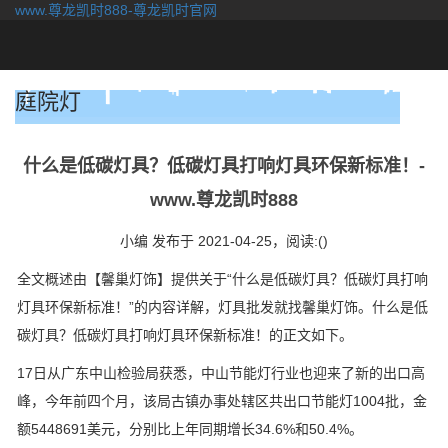
www.尊龙凯时888-尊龙凯时官网
togg
navi
庭院灯
什么是低碳灯具？低碳灯具打响灯具环保新标准！-
www.尊龙凯时888
小编 发布于 2021-04-25，
阅读:()
全文概述由【馨巢灯饰】提供关于“什么是低碳灯具？低碳灯具打响
灯具环保新标准！”的内容详解，灯具批发就找馨巢灯饰。什么是低
碳灯具？低碳灯具打响灯具环保新标准！的正文如下。
17日从广东中山检验局获悉，中山节能灯行业也迎来了新的出口高
峰，今年前四个月，该局古镇办事处辖区共出口节能灯1004批，金
额5448691美元，分别比上年同期增长34.6%和50.4%。