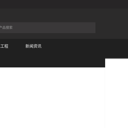
化工程
新闻资讯