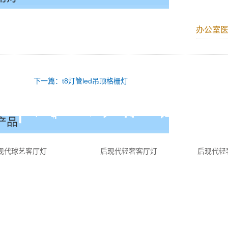
办公室医院
下一篇：t8灯管led吊顶格栅灯
产品
d现代球艺客厅灯
后现代轻奢客厅灯
后现代轻