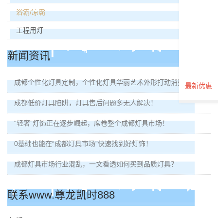
浴霸/凉霸
工程用灯
新闻资讯
成都个性化灯具定制，个性化灯具华丽艺术外形打动消费者！
最新优惠
成都低价灯具陷阱，灯具售后问题多无人解决！
“轻奢”灯饰正在逐步崛起，席卷整个成都灯具市场！
0基础也能在“成都灯具市场”快速找到好灯饰！
成都灯具市场行业混乱，一文看透如何买到品质灯具？
联系www.尊龙凯时888