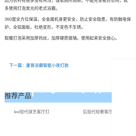
因为农村有很多没有吊顶，或者厕所简陋，不能完全密封空间，就
多使用灯泡发光的老式浴霸。
360度全方位保温，全金属机身更安全，防止安全隐患，有防触电保
护，全铝面板，杜绝变形，不变色不生锈。
取暖灯泡采用加厚钨丝，加厚硬质玻璃。使用起来安全放心。
下一篇：厦普浴霸智能小夜灯款
推荐产品
led现代球艺客厅灯
后现代轻奢客厅灯