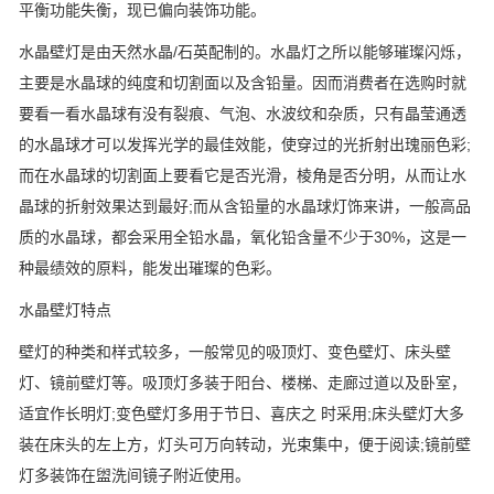
平衡功能失衡，现已偏向装饰功能。
水晶壁灯是由天然水晶/石英配制的。水晶灯之所以能够璀璨闪烁，
主要是水晶球的纯度和切割面以及含铅量。因而消费者在选购时就
要看一看水晶球有没有裂痕、气泡、水波纹和杂质，只有晶莹通透
的水晶球才可以发挥光学的最佳效能，使穿过的光折射出瑰丽色彩;
而在水晶球的切割面上要看它是否光滑，棱角是否分明，从而让水
晶球的折射效果达到最好;而从含铅量的水晶球灯饰来讲，一般高品
质的水晶球，都会采用全铅水晶，氧化铅含量不少于30%，这是一
种最绩效的原料，能发出璀璨的色彩。
水晶壁灯特点
壁灯的种类和样式较多，一般常见的吸顶灯、变色壁灯、床头壁
灯、镜前壁灯等。吸顶灯多装于阳台、楼梯、走廊过道以及卧室，
适宜作长明灯;变色壁灯多用于节日、喜庆之 时采用;床头壁灯大多
装在床头的左上方，灯头可万向转动，光束集中，便于阅读;镜前壁
灯多装饰在盥洗间镜子附近使用。