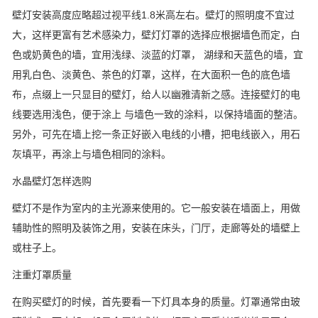
壁灯安装高度应略超过视平线1.8米高左右。壁灯的照明度不宜过
大，这样更富有艺术感染力，壁灯灯罩的选择应根据墙色而定，白
色或奶黄色的墙，宜用浅绿、淡蓝的灯罩， 湖绿和天蓝色的墙，宜
用乳白色、淡黄色、茶色的灯罩，这样，在大面积一色的底色墙
布，点缀上一只显目的壁灯，给人以幽雅清新之感。连接壁灯的电
线要选用浅色，便于涂上 与墙色一致的涂料，以保持墙面的整洁。
另外，可先在墙上挖一条正好嵌入电线的小槽，把电线嵌入，用石
灰填平，再涂上与墙色相同的涂料。
水晶壁灯怎样选购
壁灯不是作为室内的主光源来使用的。它一般安装在墙面上，用做
辅助性的照明及装饰之用，安装在床头，门厅，走廊等处的墙壁上
或柱子上。
注重灯罩质量
在购买壁灯的时候，首先要看一下灯具本身的质量。灯罩通常由玻