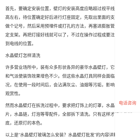
首先，要确定安装位置，壁灯的安装高度应略超过视平线，在1.8米
高左右，待位置确定好后进行灯座固定，先取出里面的支架在墙上
做个记号，然后采用预埋件或打孔的方法，再塞进膨胀管用螺丝固
定支架。再把灯接好线就可以了，不过在操作过程成要注意不要打
到电线的位置。
水晶壁灯怎样清洗
许多营业场所中，装有众多形状各异的豪华水晶壁灯，它们的美观
和气派使装饰效果增色不少。但这些水晶灯具同样会面临这样的情
况，在使用一段时间后，会沾满灰尘、油烟等污垢，影响了整体的
观赏性。
电话咨询
然而水晶壁灯在拆洗过程中，要求把灯饰上的灯罩，水晶球，水晶
片，水晶链，灯泡等零配件，全部拆下清洗。只有这样才能清洗彻
底，还原灯的本色。
以上是“水晶壁灯玻璃怎么安装？水晶壁灯批发”的内容详解，买好