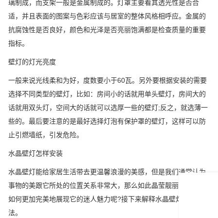
璃制成，而支架一般是金属制成的。灯罩主要看其透光性是否合
适，并且表面的图案与色彩应该与居室的整体风格相呼应。金属的
抗腐蚀性是否良好，颜色和光泽是否亮丽饱满都是检查质量的重要
指标。
壁灯的灯光亮度
一般来说光线柔和为好，度数要小于60瓦。另外要根据安装的需要
选择不同类型的壁灯，比如：房间小的话就用单头壁灯，房间大的
话就用双头灯，空间大的话就可以选厚一些的壁灯;反之，就选薄一
些的。最后要注意的是最好选择灯泡有保护罩的壁灯，这样可以防
止引燃墙纸，引发危险。
水晶壁灯怎样安装
水晶壁灯能给家居生活带去更温馨浪漫的美感，但是我们通常认为
事物的美跟它所处的位置关系非常大，那么如此晶莹靓丽的壁灯该
如何更加完美地展现它的迷人魅力呢?接下来解释水晶壁灯的安装方
法。