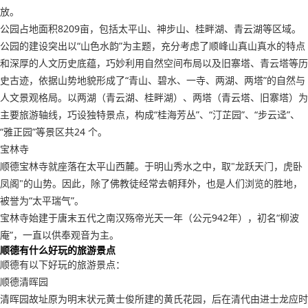
放。
公园占地面积8209亩，包括太平山、神步山、桂畔湖、青云湖等区域。
公园的建设突出以“山色水韵”为主题，充分考虑了顺峰山真山真水的特点
和深厚的人文历史底蕴，巧妙利用自然空间布局以及旧寨塔、青云塔等历
史古迹，依据山势地貌形成了“青山、碧水、一寺、两湖、两塔”的自然与
人文景观格局。以两湖（青云湖、桂畔湖）、两塔（青云塔、旧寨塔）为
主要旅游轴线，巧设独特景点，构成“桂海芳丛”、“汀芷园”、“步云迳”、
“雅正园”等景区共24 个。
宝林寺
顺德宝林寺就座落在太平山西麓。于明山秀水之中，取"龙跃天门，虎卧
凤阁"的山势。因此，除了佛教徒经常去朝拜外，也是人们浏览的胜地，
被誉为“太平瑞气”。
宝林寺始建于唐末五代之南汉殇帝光天一年（公元942年），初名“柳波
庵”，一直以供奉观音为主。
顺德有什么好玩的旅游景点
顺德有以下好玩的旅游景点：
顺德清晖园
清晖园故址原为明末状元黄士俊所建的黄氏花园，后在清代由进士龙应时