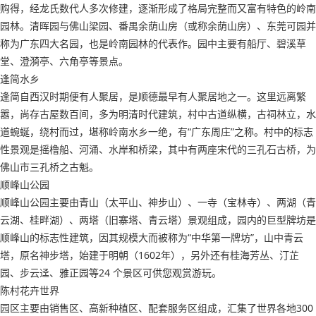
购得，经龙氏数代人多次修建，逐渐形成了格局完整而又富有特色的岭南
园林。清晖园与佛山梁园、番禺余荫山房（或称余荫山房）、东莞可园并
称为广东四大名园，也是岭南园林的代表作。园中主要有船厅、碧溪草
堂、澄漪亭、六角亭等景点。
逢简水乡
逢简自西汉时期便有人聚居，是顺德最早有人聚居地之一。这里远离繁
嚣，尚存古屋数百间，多为明清时代建筑，村中古道纵横，古祠林立，水
道蜿蜒，绕村而过，堪称岭南水乡一绝，有“广东周庄”之称。村中的标志
性景观是摇橹船、河涌、水岸和桥梁，其中有两座宋代的三孔石古桥，为
佛山市三孔桥之古魁。
顺峰山公园
顺峰山公园主要由青山（太平山、神步山）、一寺（宝林寺）、两湖（青
云湖、桂畔湖）、两塔（旧寨塔、青云塔）景观组成，园内的巨型牌坊是
顺峰山的标志性建筑，因其规模大而被称为“中华第一牌坊”，山中青云
塔，原名神步塔，始建于明朝（1602年），另外还有桂海芳丛、汀芷
园、步云迳、雅正园等24 个景区可供您观赏游玩。
陈村花卉世界
园区主要由销售区、高新种植区、配套服务区组成，汇集了世界各地300