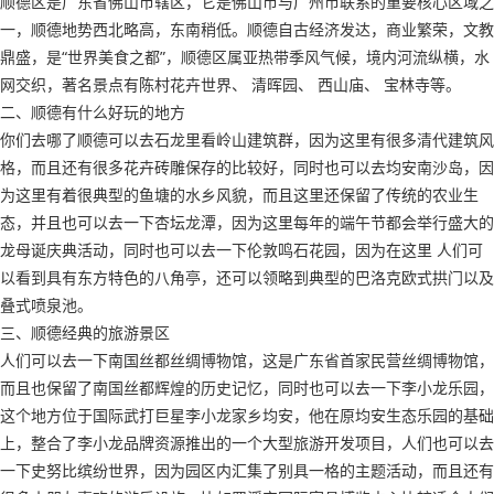
顺德区是广东省佛山市辖区，它是佛山市与广州市联系的重要核心区域之
一，顺德地势西北略高，东南稍低。顺德自古经济发达，商业繁荣，文教
鼎盛，是“世界美食之都”，顺德区属亚热带季风气候，境内河流纵横，水
网交织，著名景点有陈村花卉世界、 清晖园、 西山庙、 宝林寺等。
二、顺德有什么好玩的地方
你们去哪了顺德可以去石龙里看岭山建筑群，因为这里有很多清代建筑风
格，而且还有很多花卉砖雕保存的比较好，同时也可以去均安南沙岛，因
为这里有着很典型的鱼塘的水乡风貌，而且这里还保留了传统的农业生
态，并且也可以去一下杏坛龙潭，因为这里每年的端午节都会举行盛大的
龙母诞庆典活动，同时也可以去一下伦敦鸣石花园，因为在这里 人们可
以看到具有东方特色的八角亭，还可以领略到典型的巴洛克欧式拱门以及
叠式喷泉池。
三、顺德经典的旅游景区
人们可以去一下南国丝都丝绸博物馆，这是广东省首家民营丝绸博物馆，
而且也保留了南国丝都辉煌的历史记忆，同时也可以去一下李小龙乐园，
这个地方位于国际武打巨星李小龙家乡均安，他在原均安生态乐园的基础
上，整合了李小龙品牌资源推出的一个大型旅游开发项目，人们也可以去
一下史努比缤纷世界，因为园区内汇集了别具一格的主题活动，而且还有