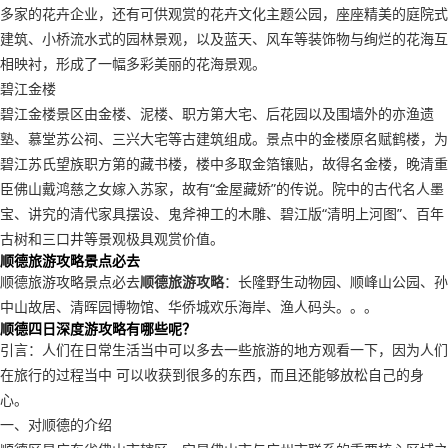
多家的花卉企业，还有可供观赏的花卉文化主题公园，座座精美的庭院式
建筑、小桥流水式的园林景观，以及蓝天、风车等装饰物与绚烂的花海互
相映衬，形成了一幅多彩美丽的花海景观。
碧江金楼
碧江金楼景区由金楼、泥楼、职方第大宅、后花园以及围墙外的亦渔遗
塾、慕堂苏公祠、三兴大宅等古建筑组成。景点中的金楼原名赋鹤楼，为
碧江苏氏望族职方第的藏书楼，楼中多取金箔镶贴，故得名金楼，晚清重
臣佛山戴鸿慈之女嫁入苏家，故有“金屋藏娇”的传说。院中的古代名人墨
宝、讲究的清代家具摆设、鬼斧神工的木雕、碧江版“清明上河图”、百年
古树和三口井等景观极具观赏价值。
顺德旅游攻略景点必去
顺德旅游攻略景点必去
顺德旅游攻略
：长隆野生动物园、顺峰山公园、孙
中山故居、清晖园博物馆、华侨城欢乐海岸、渔人码头。。。
顺德四日深度游攻略有哪些呢？
引言：人们在日常生活当中可以多去一些旅游的地方观看一下，因为人们
在旅行的过程当中 可以收获到很多的东西，而且还能够放松自己的身
心。
一、对顺德的介绍