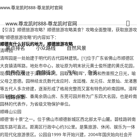
www.尊龙凯时888-尊龙凯时官网
小众路线
文章正文
www.尊龙凯时888-尊龙凯时官网
顺德旅游攻略？顺德旅游攻略美食-www.尊龙凯时888
背包客
2022年09月18日 20:06
82
0
www.尊龙凯时888-尊龙凯时官网
【引言】顺德旅游攻略？顺德旅游攻略美食？攻略全面整理，获取旅游攻
略“顺德旅游攻略”的内容如下：
顺德有什么好玩的地方，顺德旅游攻略
景点排名
小众路线
自然风景
清晖园
清晖园是一处始建于明代的古代园林建筑。[1]位于广东省佛山市顺德区
大良镇清晖路，地处市中心，故址原为明末状元黄士俊所建的黄氏花园，
世界奇观
露营徒步
汽车
杂谈
现存建筑主要建于清嘉庆年间。园取名“清晖”，意为和煦普照之日光，喻
父母之恩德。园林经龙氏数代龙应时、龙廷槐、龙元任、龙景灿、龙渚惠
等五代人多次修建，逐渐形成了格局完整而又富有特色的岭南园林。清晖
园与佛山梁园、番禺余荫山房、东莞可园并称为广东四大名园，也是岭南
线路合集
园林的代表作，为省级文物保护单位。
顺峰山公园
顺德“新十景”之一。位于佛山市顺德新城区西北部太平山麓。碧桂路转南
国东路可直达。距离区行政中心约3公里。是集旅游、休闲、娱乐为一体
的现代化旅游景区。公园自1999 年开始兴建，2004年国庆始向社会开