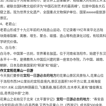
龙门石窟位于河南省洛阳市，是世界上造像最多、规模最大的石刻艺术宝
库，被联合国科教文组织评为“中国石刻艺术的最高峰”，位居中国各大石
窟之首。现为世界文化遗产、全国重点文物保护单位、国家aaaaa级旅游
景区。
4、老君山：
老君山形成于十九亿年前的大陆造山运动，它记录着19亿年来华北古陆
块南缘裂解、离散、增生、聚合、碰撞、造山等构造演化过程，有较高科
学研究价值。
5、白马寺：
白马寺，中国第一古刹，世界著名伽蓝。位于河南省洛阳市，始建于东汉
永平十一年，是佛教传入中国后兴建的第一座官办寺院，乃中国、越南、
朝鲜、日本及欧美国家的“释源”和“祖庭”。
作文宜阳花果山一日游
今天我们要参观
宜阳一日游必去的地方
的花果山景区风景怡人,花果山位
于洛阳市西34公里处的宜阳县境内,景区总面积180平方公里,主峰海拔
1831.8米.公园内林荫蔽日,飞瀑高悬,猴石奇异,古木参天,素有“雄俊赛五
岳,奇秀冠中原”之称.
花果山之名始见于北宋《太平寰宇记》
宜阳一日游必去的地方
：“寿安县
(今宜阳县)岳顶山在县西南,又西为花果山,比《西游记》成书早500余年,