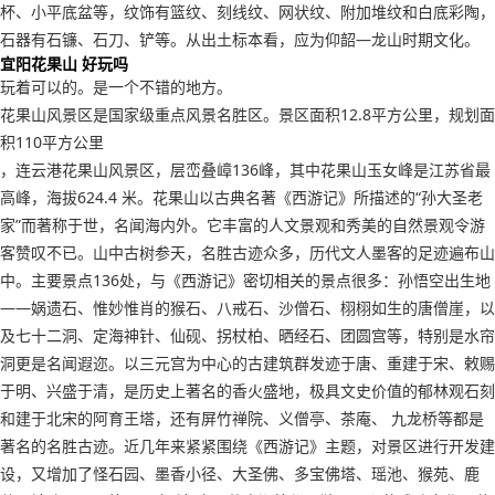
杯、小平底盆等，纹饰有篮纹、刻线纹、网状纹、附加堆纹和白底彩陶，
石器有石镰、石刀、铲等。从出土标本看，应为仰韶—龙山时期文化。
宜阳花果山 好玩吗
玩着可以的。是一个不错的地方。
花果山风景区是国家级重点风景名胜区。景区面积12.8平方公里，规划面
积110平方公里
，连云港花果山风景区，层峦叠嶂136峰，其中花果山玉女峰是江苏省最
高峰，海拔624.4 米。花果山以古典名著《西游记》所描述的“孙大圣老
家”而著称于世，名闻海内外。它丰富的人文景观和秀美的自然景观令游
客赞叹不已。山中古树参天，名胜古迹众多，历代文人墨客的足迹遍布山
中。主要景点136处，与《西游记》密切相关的景点很多：孙悟空出生地
——娲遗石、惟妙惟肖的猴石、八戒石、沙僧石、栩栩如生的唐僧崖，以
及七十二洞、定海神针、仙砚、拐杖柏、晒经石、团圆宫等，特别是水帘
洞更是名闻遐迩。以三元宫为中心的古建筑群发迹于唐、重建于宋、敕赐
于明、兴盛于清，是历史上著名的香火盛地，极具文史价值的郁林观石刻
和建于北宋的阿育王塔，还有屏竹禅院、义僧亭、茶庵、 九龙桥等都是
著名的名胜古迹。近几年来紧紧围绕《西游记》主题，对景区进行开发建
设，又增加了怪石园、墨香小径、大圣佛、多宝佛塔、瑶池、猴苑、鹿