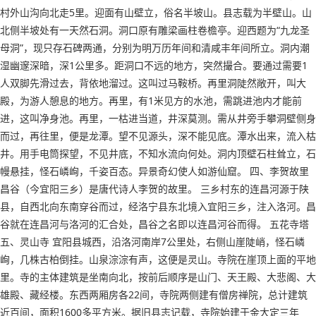
村外山沟向北走5里。迎面有山壁立，俗名半坡山。县志载为半壁山。山
北侧半坡处有一天然石洞。洞口原有雕梁画柱卷檐亭。迎西题为“九龙圣
母洞”，现只存石碑两通，分别为明万历年间和清咸丰年间所立。洞内潮
湿幽邃深暗，深1公里多。距洞口不远的地方，突然撮合。要通过需要1
人双脚先滑过去，背依地溜过。这叫过马鞍桥。再里洞陡然敞开，叫大
殿，为游人憩息的地方。再里，有1米见方的水池，需跳进池内才能前
进，这叫净身池。再里，一枯进当道，井深莫测。需从井旁手攀洞壁侧身
而过，再往里，便是龙潭。望不见源头，深不能见底。潭水出来，流入枯
井。用手电筒探望，不见井底，不知水流向何处。洞内顶壁石柱耸立，石
幔悬挂，怪石嶙峋，千姿百态。异景奇幻使人如游仙窟。 四、李贺故里
昌谷（今宜阳三乡）是唐代诗人李贺的故里。 三乡村东的连昌河源于陕
县，自西北向东南穿谷而过，经洛宁县东北境入宜阳三乡，注入洛河。昌
谷就在连昌河与洛河的汇合处，昌谷之名即以连昌河谷而得。 五花寺塔
五、灵山寺 宜阳县城西，沿洛河南岸7公里处，右侧山崖陡峭，怪石嶙
峋，几株古柏倒挂。山泉淙淙有声，这便是灵山。寺院在崖顶上面的平地
里。寺的主体建筑是坐南向北，按前后顺序是山门、天王殿、大悲阁、大
雄殿、藏经楼。东西两厢房各22间，寺院两侧建有僧房禅院，总计建筑
近百间，面积1600多平方米。据旧县志记载，寺院始建于金大定三年