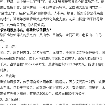
苑、神路、天下第一巨字“神”字、仙人湖等都是独具匠心的成功之作。花
果山植被丰富，景色秀丽，一年四季皆有特色。全国四大观赏明竹之一
“金镶玉竹”，名茶“云雾茶”和猕猴桃、人参果、银杏、板栗等都是花果山
的特产，近两年景区管理处加大绿化美化力度，花果山将是“四季好花常
开、八节鲜果不绝”的人间仙境。
求洛阳景点排名，哪些比较值得去？
洛阳比较值得去的景点有：灵山寺、重渡沟、龙门石窟、老君山、白马
寺。
1、灵山寺：
灵山寺，原名报忠寺，又名报恩寺、凤凰寺，全国重点文物保护单位、国
家aaa级旅游景区，位于河南省洛阳市宜阳县锦屏镇，距宜阳县政府7.5
千米，占地面积18667.6平方米，总建筑面积1933.3平方米，始建于唐初
时期。
2、重渡沟：
重渡沟风景区，位于河南省洛阳市栾川县境内，因东汉光武帝刘秀二渡伊
水至此，摆脱王莽追杀并成就帝业而得御赐之名。有金鸡河、海翠河、水
帘仙宫等景区组成，有景点200余个，旅游面积30平方公里。
3、龙门石窟：