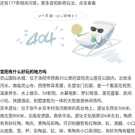
还有177条相关问答，更多宜阳新奇玩法，点击查看
宜阳有什么好玩的地方吗
灵山国际水城：位于洛阳市西南35公里的宜阳灵山莲花公园内，北依洛
河水，南临灵山寺，西傍熊耳青黛，东望龙门石窟，是一个集莲花观赏、
温泉养生、水上娱乐、5d影院、水幕电影、梦幻观音、莲花盛宴、民间
小吃、快捷酒店、别墅度假为一体的大型旅游休闲场所。
苏羊遗址：位于张午乡苏羊村洛河南岸的高台地上，遗址东西长500米，
南北宽800米，北临安虎路，南依华岳。遗址文化层厚达6米左右，陶质
有夹砂红陶、陶灰、黑陶及彩陶。可识别器型有红陶钵、缸、酒器、小口
尖底瓶、壶、杯、彩陶盆、缸、钵，黑陶有小口高领缸，夹砂灰陶有觚性