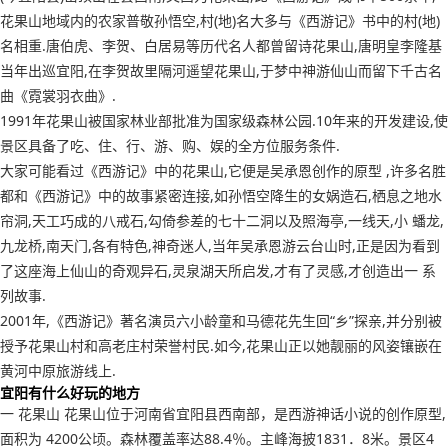
花果山地域内的农家普敬孙悟空,村(地)名大多与《西游记》书中的村(地)
名相重.唐伯虎、李贺、白居易等历代名人都曾留诗花果山,唐明皇李隆基
当年出巡宜阳,在李贺故里隔河遥望花果山,于梦中神游仙山而留下千古名
曲《霓裳羽衣曲》.
1991年花果山被国家林业部批准为国家级森林公园.10年来的开发建设,使
景区具备了吃、住、行、游、购、娱的全方位服务条件.
大家可能看过《西游记》中的花果山,它便是吴承恩创作的原型 ,许多名胜
都和《西游记》中的故事紧密连接,如孙悟空降生的女娲造石,栖息之地水
帘洞,天工巧成的八戒石,勾倚参差的七十二洞以及照海亭,一线天,小 蟠龙,
九龙桥,南天门,各有特色,神奇迷人,当年吴承恩游云台山时,正是因为看到
了这座海上仙山的奇观异石,灵泉湖天所启发,才有了灵感,才创造出一 系
列故事.
2001年,《西游记》著名演员六小龄童和马德花先生回“乡”探亲,并分别被
授予花果山村和高老庄村荣誉村民.如今,花果山正以她靓丽的风姿镶嵌在
黄河中原旅游线上.
宜阳有什么好玩的地方
一 花果山 花果山位于河南省宜阳县西南部，是西游神话小说的创作原型,
面积为 4200公顷。森林覆盖率达88.4％。主峰海披1831．8米。景区4