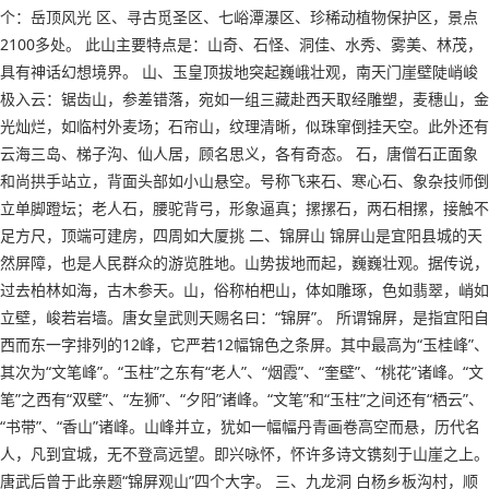
个：岳顶风光 区、寻古觅圣区、七峪潭瀑区、珍稀动植物保护区，景点
2100多处。 此山主要特点是：山奇、石怪、洞佳、水秀、雾美、林茂，
具有神话幻想境界。 山、玉皇顶拔地突起巍峨壮观，南天门崖壁陡峭峻
极入云：锯齿山，参差错落，宛如一组三藏赴西天取经雕塑，麦穗山，金
光灿烂，如临村外麦场；石帘山，纹理清晰，似珠窜倒挂天空。此外还有
云海三岛、梯子沟、仙人居，顾名思义，各有奇态。 石，唐僧石正面象
和尚拱手站立，背面头部如小山悬空。号称飞来石、寒心石、象杂技师倒
立单脚蹬坛；老人石，腰驼背弓，形象逼真；摞摞石，两石相摞，接触不
足方尺，顶端可建房，四周如大厦挑 二、锦屏山 锦屏山是宜阳县城的天
然屏障，也是人民群众的游览胜地。山势拔地而起，巍巍壮观。据传说，
过去柏林如海，古木参天。山，俗称柏杷山，体如雕琢，色如翡翠，峭如
立壁，峻若岩墙。唐女皇武则天赐名曰：“锦屏”。 所谓锦屏，是指宜阳自
西而东一字排列的12峰，它严若12幅锦色之条屏。其中最高为“玉桂峰”、
其次为“文笔峰”。“玉柱”之东有“老人”、“烟霞”、“奎壁”、“桃花”诸峰。“文
笔”之西有“双壁”、“左狮”、“夕阳”诸峰。“文笔”和“玉柱”之间还有“栖云”、
“书带”、“香山”诸峰。山峰并立，犹如一幅幅丹青画卷高空而悬，历代名
人，凡到宜城，无不登高远望。即兴咏怀，怀许多诗文镌刻于山崖之上。
唐武后曾于此亲题“锦屏观山”四个大字。 三、九龙洞 白杨乡板沟村，顺