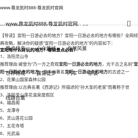
www.尊龙凯时888-尊龙凯时官网
小众路线
文章正文
www.尊龙凯时888-尊龙凯时官网
宜阳一日游必去的地方？宜阳一日游必去的地方有哪些-www.尊龙凯时
888
www.尊龙凯时888-尊龙凯时官网
人之常情
2022年09月18日 20:48
161
0
【导读】宜阳一日游必去的地方？宜阳一日游必去的地方有哪些？全网经
典攻略，解决你的疑惑“宜阳一日游必去的地方”的内容如下：
景点排名
小众路线
自然风景
宜阳有什么好玩的地方？哪些景点必去？
1、洛阳灵山寺
推荐理由:被誉为“乃一方之奇观
宜阳一日游必去的地方
，光千古之名刹”
宜
阳一日游必去的地方
，是中州著名
宜阳一日游必去的地方
的古迹之一
世界奇观
露营徒步
汽车
杂谈
2、花果山国家森林公园
推荐理由:以古典名著《西游记》所描述的“孙大圣的老家”而著称于世
3、洛阳灵山莲花温泉度假区
线路合集
4、福昌阁
5、龙潭寺
6、灵山莲花公园
7、五花寺塔
8、光武庙