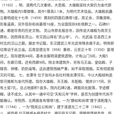
（1163），明、清两代几次重修。大悲阁、大雄殿梁柱大架仍为金代原
物。大雄殿内5尊塑像，其中1尊高2.1米，为明代艺术佳品。大雄殿前矗
立着明成化十七年（1459）镌刻的四面石佛塔1座，高丈余，浮雕清晰，
形象逼真，另外现存和尚墓塔16座，为全国现存8处塔群之一。石碑61
通，都是珍贵的历史文物。 灵山寺原名报忠寺，因传说大雄殿为周灵王
葬处，因而得名灵山，寺又因山得名“灵山寺”。 六、光武庙 在县西三乡
村北的汉山之巅。据史书记载，东汉建武三年光武帝降赤眉于此，明帝即
位降诏于此立庙。后周显德五年（958）重修，元至正十年（1350）复增
修之。现存建筑44间，基本全属明清建筑遗物，计有山门3间，大殿5
间，东廊已塌，还有西廊9间。除主体建筑外，另有马王庙、皇姑殿、子
陵宫、钟楼、奶奶庙等。这此建筑残破严重，如不采取措施。实有彻底毁
灭的可能。 七、龙潭寺 位于张坞乡岳社村南龙潭河东，今以大殿结构造
型可推断为金代所建。现存大雄殿、天王殿、东配殿、僧房计17间，另
有土窑7孔，总占地面积1亩多。院内石碑2通，碑面风化脱落，字迹模
糊，读不成文。从其中一通中可见“天和元年”字样，是否为创建年代尚不
能确认。寺院西、北两面各有僧塔1座，一为“静如和尚塔”建于清乾隆九
年（1744），一为“晓岚云公和尚”，建于清道光二十二年（1842）。
八、福昌阁 位于韩城乡福昌村北，据旧县志记载，隋朝曾建福昌宫，但