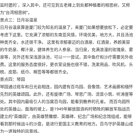
监时建的`，深入其中，还可见到五老峰上到处都种植着的相思树，又称
为“台湾相思树”。
景点三：日月谷温泉
日月谷温泉算是厦门较为知名的温泉了，来厦门如果想要放松下，必定要
考虑下这里。它充满了浓郁的东南亚风情，环境优美，地方大，并且汤池
种类齐全，水还很干净。 这里有浓郁豪迈的白酒泉、红酒泉，养颜美容
的牛奶泉、椰汁泉，健体养生的人参泉、当归泉，充满浪漫的玫瑰泉、雾
泉等，另外还有深浅游泳池，可以一一尝试，其中鱼疗和沙疗需要另外收
费。这里的服务态度很好，更衣室设施也很不错，洗漱用品、吹风机、头
梳、皮筋、纸巾、棉签等等都很齐全。
景点四：琴园
琴园通过缆车和日光岩相连，园内建有百鸟园、音像馆、艺术画廊和缅怀
先烈的英雄颂园。此外，还有旋律广场、琴思广场、流音小筑、听涛崖等
处。其中园内最吸引人的当属百鸟园，能看到散养的孔雀。 而百鸟园所
处的英雄山，面海的坡上，是1949年解放鼓浪屿时牺牲的解放军指战员
建立的”英雄园”，由英雄赞雕塑、英雄碑、纪念广场和纪念馆组成，能够
看到那时候战斗的沙盘，是进行爱国主义教育的地方。百鸟守护英雄山成
为一道独特的风景线。