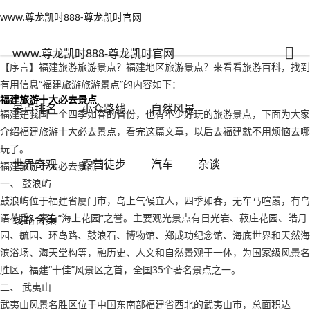
www.尊龙凯时888-尊龙凯时官网
景点排名
文章正文
www.尊龙凯时888-尊龙凯时官网
福建旅游旅游景点？福建地区旅游景点-www.尊龙凯时888
亭亭玉立
2022年09月18日 22:48
132
0
www.尊龙凯时888-尊龙凯时官网
【序言】福建旅游旅游景点？福建地区旅游景点？来看看旅游百科，找到
有用信息“福建旅游旅游景点”的内容如下：
福建旅游十大必去景点
景点排名
小众路线
自然风景
福建是我国一个四季如春的省份，也有不少好玩的旅游景点，下面为大家
介绍福建旅游十大必去景点，看完这篇文章，以后去福建就不用烦恼去哪
玩了。
世界奇观
露营徒步
汽车
杂谈
福建旅游十大必去景点 1
一、 鼓浪屿
鼓浪屿位于福建省厦门市，岛上气候宜人，四季如春，无车马喧嚣，有鸟
语花香，素有“海上花园”之誉。主要观光景点有日光岩、菽庄花园、皓月
线路合集
园、毓园、环岛路、鼓浪石、博物馆、郑成功纪念馆、海底世界和天然海
滨浴场、海天堂构等，融历史、人文和自然景观于一体，为国家级风景名
胜区，福建“十佳”风景区之首，全国35个著名景点之一。
二、 武夷山
武夷山风景名胜区位于中国东南部福建省西北的武夷山市，总面积达