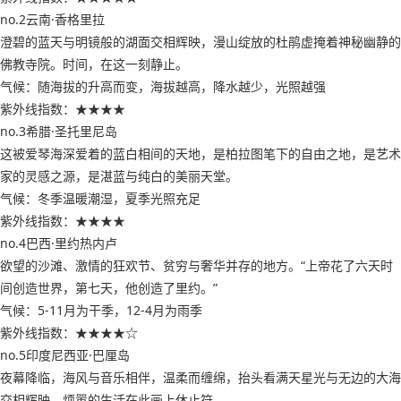
no.2云南·香格里拉
澄碧的蓝天与明镜般的湖面交相辉映，漫山绽放的杜鹃虚掩着神秘幽静的
佛教寺院。时间，在这一刻静止。
气候：随海拔的升高而变，海拔越高，降水越少，光照越强
紫外线指数：★★★★
no.3希腊·圣托里尼岛
这被爱琴海深爱着的蓝白相间的天地，是柏拉图笔下的自由之地，是艺术
家的灵感之源，是湛蓝与纯白的美丽天堂。
气候：冬季温暖潮湿，夏季光照充足
紫外线指数：★★★★
no.4巴西·里约热内卢
欲望的沙滩、激情的狂欢节、贫穷与奢华并存的地方。“上帝花了六天时
间创造世界，第七天，他创造了里约。”
气候：5-11月为干季，12-4月为雨季
紫外线指数：★★★★☆
no.5印度尼西亚·巴厘岛
夜幕降临，海风与音乐相伴，温柔而缠绵，抬头看满天星光与无边的大海
交相辉映，烦嚣的生活在此画上休止符。