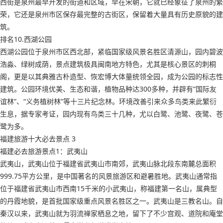
西街是泉州最早开发的街道和区域，早在宋朝，它就已经象征了泉州的繁
荣，它还是泉州市区保存最完整的古街区，保留着大量具有历史原貌的建
筑。
排名10.西湖公园
西湖公园位于泉州市区西北部，紧临国家级风景名胜区清源山，园内碧波
浩淼、绿树成荫，景点建筑极具闽南地方特色，尤其是核心景区的刺桐
阁，更是以其典雅古朴造型、恢宏博大体量统领全园，成为公园的标志性
建筑。公园环境优美、生态和谐，植物品种达300多种，并辟有“国际友
谊林”、“义务植树林”等十三片纪念林。环境改善引来众多鸟类来此繁衍
生息，据专家考证，园内现有鸟类三十几种，尤以白鹭、池鹭、夜鹭、苍
鹭为多。
福建旅游十大必去景点 3
福建必去旅游景点1：武夷山
武夷山，武夷山位于福建省武夷山市南郊，武夷山脉北段东南麓总面积
999.75平方公里，是中国著名的风景旅游区和避暑胜地。武夷山通常指
位于福建省武夷山市西南15千米的小武夷山，称福建第一名山，属典型
的丹霞地貌，是首批国家级重点风景名胜区之一。武夷山是三教名山。自
秦汉以来，武夷山就为羽流禅家栖息之地，留下了不少宫观、道院和庵堂