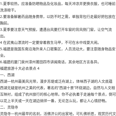
1.夏季较热，应准备防晒物品及化妆品，每天冲凉并更换衣服，也可睡前
洗涤晾干。
2.要准备解暑药品随身携带，以防不时之需，单独背包行走最好把包放在
胸前。
3.夏季要注意天气预报，遭遇台风要打开车窗的背风侧门窗，让空气流
出。
4 在武夷山漂流时一定要穿着救生马甲，不可在水中戏耍大闹。
5.福建是我国东南沿海外来人口密集区，人员流动大，要注意随身物品安
全。
6.福建的厦门泉州漳州莆田四市讲闽南话，其余地区方言各异。
福建旅游十大必去景点 4
一、西湖
西湖—杭州最美风光带，漫步苏堤或泛舟湖上，体味西子湖的人文底蕴
西湖无疑是杭州之美的代表，著名的“西湖十景”环绕湖边，自然与人文相
互映衬，组成了杭州旅行的核心地带。你不必执着于走遍每个景点，倒可
以花上半天或一天在湖边徜徉一番，无论怎么玩，都让人心情舒畅。
二、灵隐寺
灵隐寺—杭州最早的名刹，活佛济公的出家地，可礼佛祈愿，观赏历代文