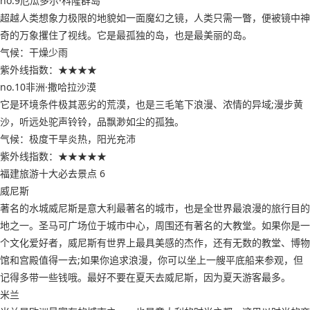
no.9厄瓜多尔·科隆群岛
超越人类想象力极限的地貌如一面魔幻之镜，人类只需一瞥，便被镜中神
奇的万象攫住了视线。它是最孤独的岛，也是最美丽的岛。
气候：干燥少雨
紫外线指数：★★★★
no.10非洲·撒哈拉沙漠
它是环境条件极其恶劣的荒漠，也是三毛笔下浪漫、浓情的异域;漫步黄
沙，听远处驼声铃铃，品飘渺如尘的孤独。
气候：极度干旱炎热，阳光充沛
紫外线指数：★★★★★
福建旅游十大必去景点 6
威尼斯
著名的水城威尼斯是意大利最著名的城市，也是全世界最浪漫的旅行目的
地之一。圣马可广场位于城市中心，周围还有著名的大教堂。如果你是一
个文化爱好者，威尼斯有世界上最具美感的杰作，还有无数的教堂、博物
馆和宫殿值得一去;如果你追求浪漫，你可以坐上一艘平底船来参观，但
记得多带一些钱哦。最好不要在夏天去威尼斯，因为夏天游客最多。
米兰