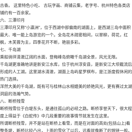
古香。 这里特色小吃、 古玩字画、商铺云集，老字号、杭州特色各类店
铺约有一百余家。
六、三潭印月
三潭印月又称“小瀛洲”，位于西湖中部偏南的湖面上，是西湖三岛中面积
最大、唯一能上岛游览的一个。全岛花木疏密相间，以翠柳，荷花，红
枫，木芙蓉为主，四季花开不断，艳丽多彩。
七、千岛湖
乘船徜徉清澈辽阔的水面，登梅峰岛俯瞰千岛湖全景，风光无限。
千岛湖更准确地讲是新安江水库，位于杭州淳安县，是新安江大坝截流后
形成的人工湖。这里湖水清澈，湖面上岛屿星罗棋布，是江浙度假休闲的
热门选择。
浑然大美的千岛湖，既有可与桂林山水相媲美的娇艳风光，更有赛过太湖
洞庭的浩瀚气势。
八、断桥残雪
断桥残雪位于白堤东头，是通往孤山的必经之路。断桥享誉天下，很大程
度上得益于《白蛇传》中几段重要的故事情节就发生在这里。
所谓断桥残雪，并不是站在断桥上看雪，而是在对面的高处(包括山上)看
整条堤，断桥比较凸出，上面的雪化了以后，远看就像断了的银链一般。