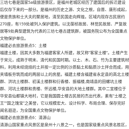
三坊七巷是国家5a级旅游景区，是福州老城区经历了建国后的拆迁建设
后仅存下来的一部分。是福州的历史之源、文化之根，自晋、唐形成起，
便是贵族和士大夫的聚居地，清至民国走向辉煌。区域内现存古民居约
270座，有159处被列入保护建筑。以沈葆桢故居、林觉民故居、严复故
居等9处典型建筑为代表的三坊七巷古建筑群，被国务院公布为全国重点
文物保护单位。
福建必去旅游景点5：土楼
福建土楼，因其大多数为福建客家人所建，故又称“客家土楼”。土楼产生
于宋元，成熟于明末、清代和民国时期。以土、木、石、竹为主要建筑材
料，利用未经烧焙的土并按一定比例的沙质黏土和黏质沙土拌合而成，用
夹墙板夯筑而成的两层以上的房屋。福建土楼含福建省永定县的高北土楼
群、洪坑土楼群、初溪土楼群和衍香楼、振福楼,南靖县的田螺坑土楼
群、河坑土楼群和贵楼、怀远楼,华安县的大地土楼群。其中二宜楼位于
华安县仙都镇大地村，它是我国圆士楼古民居的杰出代表，素有“土楼之
王”“国之瑰宝”之美誉，它以规模宏大、设计科学、布局合理、保存完好
闻名遐迩，为全国重点文物保护单位。
福建必去旅游景点6：清源山
清源山国家重点风景区是泉州十八景之一，也是国家级重点风景名胜区，