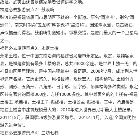
故址。武夷山还曾是儒家学者倡道讲学之地。
福建必去旅游景点2：鼓浪屿
鼓浪屿是福建省厦门市思明区下辖的一个街道。原名“圆沙洲”，别名“圆
洲仔”，南宋时期命“五龙屿”明朝改称“鼓浪屿”。因涨潮水涌，浪击礁石，
声似擂鼓而得名。鼓浪屿街道短小，纵横交错，是厦门最大的一个卫星岛
之一。
福建必去旅游景点3：永定土楼
永定土楼，位于中国东南沿海的福建省龙岩市永定区。永定，是纯客家
县，是福建省拥有最多土楼的县，总共23000余座。是世界上独一无二的
神奇山区民居建筑，是中国古建筑中一朵奇葩。2008年7月，成功列入世
界遗产名录。它历史悠久、风格独特，规模宏大、结构精巧。土楼分方
形、圆形、五角形、八角形、日字形、回字形、吊脚楼等多种类型。永定
区共有著名的圆楼360座，方楼10000多座。其中最著名的的土楼有-福建
土楼王-承启楼，土楼王子-振成楼，土楼公主-振福楼。其中，承启楼是
福建土楼当中建筑规模最大的，2010年进入世界吉尼斯最大土楼纪录。
2011年8月，获国家5a级旅游景区称号。 2016年1月，入选“全国文明旅
游先进单位”。
福建必去旅游景点4：三坊七巷