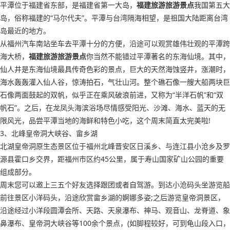
平潭位于福建省东部，是福建省第一大岛，
福建旅游旅游景点
我国第五大
岛，俗称福建的“马尔代夫”。平潭与台湾隔海相望，是祖国大陆距离台湾
岛最近的地方。
从福州汽车南站坐车去平潭十分的方便，沿途可以观赏雄伟壮观的平潭跨
海大桥，
福建旅游旅游景点
你当然不能错过平潭著名的东海仙境。其中，
仙人井是东海仙境最具传奇色彩的景点，巨大的天然海蚀竖井，涨潮时，
海水轰轰灌入仙人谷，惊涛拍石，气壮山河。整个礁石像一艘大船两块巨
石像两面鼓起的双帆，似乎正在乘风破浪前进，又称为“半洋石帆”和“双
帆石”。之后，在龙凤头海滨浴场尽情感受阳光、沙滩、海水、蓝天的无
限风光，品尝平潭当地的海鲜和特色小吃，这个周末简直太完美啦!
3、北峰皇帝洞大峡谷、畲乡湖
北湖皇帝洞原生态景区位于福州北峰晋安区日溪乡、与连江县小沧乡及罗
源县霍口乡交界，距福州市区约45公里，属于寿山国家矿山公园的重要
组成部分。
周末您可以邀上三五个好友选择跟团或者自驾游。到达小沧码头坐游览船
前往景区小洋码头，沿途欣赏畲乡湖的婀娜多姿;之后游览皇帝洞景区，
沿途经过小洋段圆潭会所、天路、天泉瀑布、神马、观音山、龙脊道、象
鼻瀑布、皇帝洞大峡谷等100余个景点，(如脚程较好，可到龟山段入口，