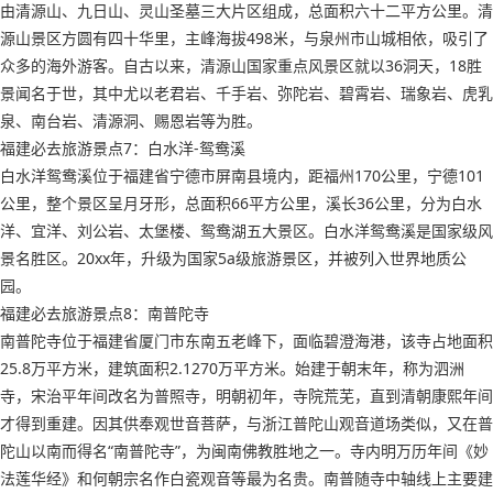
由清源山、九日山、灵山圣墓三大片区组成，总面积六十二平方公里。清
源山景区方圆有四十华里，主峰海拔498米，与泉州市山城相依，吸引了
众多的海外游客。自古以来，清源山国家重点风景区就以36洞天，18胜
景闻名于世，其中尤以老君岩、千手岩、弥陀岩、碧霄岩、瑞象岩、虎乳
泉、南台岩、清源洞、赐恩岩等为胜。
福建必去旅游景点7：白水洋-鸳鸯溪
白水洋鸳鸯溪位于福建省宁德市屏南县境内，距福州170公里，宁德101
公里，整个景区呈月牙形，总面积66平方公里，溪长36公里，分为白水
洋、宜洋、刘公岩、太堡楼、鸳鸯湖五大景区。白水洋鸳鸯溪是国家级风
景名胜区。20xx年，升级为国家5a级旅游景区，并被列入世界地质公
园。
福建必去旅游景点8：南普陀寺
南普陀寺位于福建省厦门市东南五老峰下，面临碧澄海港，该寺占地面积
25.8万平方米，建筑面积2.1270万平方米。始建于朝末年，称为泗洲
寺，宋治平年间改名为普照寺，明朝初年，寺院荒芜，直到清朝康熙年间
才得到重建。因其供奉观世音菩萨，与浙江普陀山观音道场类似，又在普
陀山以南而得名“南普陀寺”，为闽南佛教胜地之一。寺内明万历年间《妙
法莲华经》和何朝宗名作白瓷观音等最为名贵。南普随寺中轴线上主要建