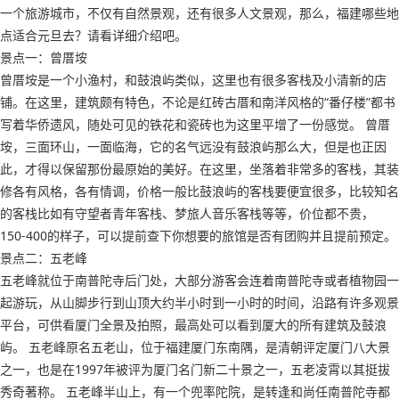
一个旅游城市，不仅有自然景观，还有很多人文景观，那么，福建哪些地
点适合元旦去？请看详细介绍吧。
景点一：曾厝垵
曾厝垵是一个小渔村，和鼓浪屿类似，这里也有很多客栈及小清新的店
铺。在这里，建筑颇有特色，不论是红砖古厝和南洋风格的“番仔楼”都书
写着华侨遗风，随处可见的铁花和瓷砖也为这里平增了一份感觉。 曾厝
垵，三面环山，一面临海，它的名气远没有鼓浪屿那么大，但是也正因
此，才得以保留那份最原始的美好。在这里，坐落着非常多的客栈，其装
修各有风格，各有情调，价格一般比鼓浪屿的客栈要便宜很多，比较知名
的客栈比如有守望者青年客栈、梦旅人音乐客栈等等，价位都不贵，
150-400的样子，可以提前查下你想要的旅馆是否有团购并且提前预定。
景点二：五老峰
五老峰就位于南普陀寺后门处，大部分游客会连着南普陀寺或者植物园一
起游玩，从山脚步行到山顶大约半小时到一小时的时间，沿路有许多观景
平台，可供看厦门全景及拍照，最高处可以看到厦大的所有建筑及鼓浪
屿。 五老峰原名五老山，位于福建厦门东南隅，是清朝评定厦门八大景
之一，也是在1997年被评为厦门名门新二十景之一，五老凌霄以其挺拔
秀奇著称。 五老峰半山上，有一个兜率陀院，是转逢和尚任南普陀寺都