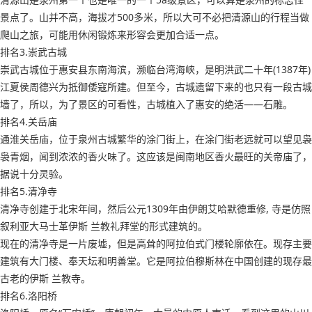
景点了。山并不高，海拔才500多米，所以大可不必把清源山的行程当做
爬山之旅，可能用休闲锻炼来形容会更加合适一点。
排名3.崇武古城
崇武古城位于惠安县东南海滨，濒临台湾海峡，是明洪武二十年(1387年)
江夏侯周德兴为抵御倭寇所建。但至今，古城遗留下来的也只有一段古城
墙了，所以，为了景区的可看性，古城植入了惠安的绝活——石雕。
排名4.关岳庙
通淮关岳庙，位于泉州古城繁华的涂门街上，在涂门街老远就可以望见袅
袅青烟，闻到浓浓的香火味了。这应该是闽南地区香火最旺的关帝庙了，
据说十分灵验。
排名5.清净寺
清净寺创建于北宋年间，然后公元1309年由伊朗艾哈默德重修, 寺是仿照
叙利亚大马士革伊斯 兰教礼拜堂的形式建筑的。
现在的清净寺是一片废墟，但是高耸的阿拉伯式门楼轮廓依在。现存主要
建筑有大门楼、奉天坛和明善堂。它是阿拉伯穆斯林在中国创建的现存最
古老的伊斯 兰教寺。
排名6.洛阳桥