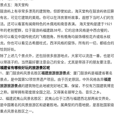
景点五：海天堂构
鼓浪屿上有非常多漂亮的建筑物，但即使如此，海天堂构在鼓浪屿依旧算
有名，可见它建筑的美观。你可以在洋房里听故事，遐想下当时人们的生
活。还可以看富有闽南特色的木偶戏和南音表演。 海天堂构是建于1921
年的老别墅群，位于鼓浪屿福建路38号，它的总体风格是中西合璧的，
你可以看见中国传统式的飞檐翘角，所有檐角均装饰缠枝花卉或吸水蚊
龙。你也可以看见古希腊柱式，西洋风格的窗饰，所有的一切，都结合的
恰到好处。
除了上述几个景点外，还包括很多旅游地点，大家可以流连一番，也是可
以带孩子的，当然最好要注意自己的安全，尤其是带孩子的朋友要注意。
福建省有哪些好玩的旅游景区呢
1、厦门鼓浪屿风景名胜区
福建旅游旅游景点
：厦门鼓浪屿是福建省著名
景点，是中国第52项世界遗产项目。由于历史原因，中外风格各异
福建
旅游旅游景点
的建筑物在此地被完好地汇集、保留，不仅有万国建筑博览
之称。钢琴拥有密度居全国之冠，又得美名钢琴之岛、音乐之乡。
2、福建武夷山风景名胜区：武夷山位于江西与福建西北部两省交界处，
是中国著名的风景旅游区和避暑胜地。属典型的丹霞地貌，是首批国家级
重点风景名胜区之一。