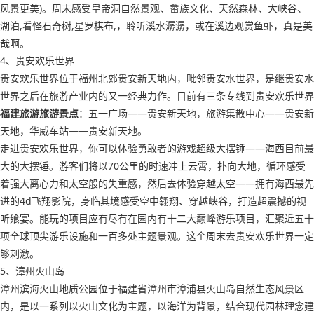
风景更美)。周末感受皇帝洞自然景观、畲族文化、天然森林、大峡谷、
湖泊,看怪石奇树,星罗棋布,，聆听溪水潺潺，或在溪边观赏鱼虾，真是美
哉啊。
4、贵安欢乐世界
贵安欢乐世界位于福州北郊贵安新天地内，毗邻贵安水世界，是继贵安水
世界之后在旅游产业内的又一经典力作。目前有三条专线到贵安欢乐世界
福建旅游旅游景点
：五一广场——贵安新天地，旅游集散中心——贵安新
天地，华威车站——贵安新天地。
走进贵安欢乐世界，你可以体验勇敢者的游戏超级大摆锤——海西目前最
大的大摆锤。游客们将以70公里的时速冲上云霄，扑向大地，循环感受
着强大离心力和太空般的失重感，然后去体验穿越太空——拥有海西最先
进的4d飞翔影院，身临其境感受空中翱翔、穿越峡谷，打造超震撼的视
听飨宴。能玩的项目应有尽有在园内有十二大巅峰游乐项目，汇聚近五十
项全球顶尖游乐设施和一百多处主题景观。这个周末去贵安欢乐世界一定
够刺激。
5、漳州火山岛
漳州滨海火山地质公园位于福建省漳州市漳浦县火山岛自然生态风景区
内，是以一系列以火山文化为主题，以海洋为背景，结合现代园林理念建