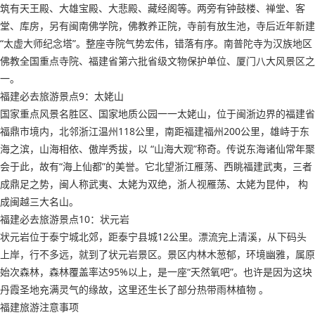
筑有天王殿、大雄宝殿、大悲殿、藏经阁等。两旁有钟鼓楼、禅堂、客
堂、库房，另有闽南佛学院，佛教养正院，寺前有放生池，寺后近年新建
“太虚大师纪念塔”。整座寺院气势宏伟，错落有序。南普陀寺为汉族地区
佛教全国重点寺院、福建省第六批省级文物保护单位、厦门八大风景区之
一。
福建必去旅游景点9：太姥山
国家重点风景名胜区、国家地质公园一一太姥山，位于闽浙边界的福建省
福鼎市境内，北邻浙江温州118公里，南距福建福州200公里，雄峙于东
海之滨，山海相依、傲岸秀拔，以 “山海大观”称奇。传说东海诸仙常年聚
会于此，故有“海上仙都”的美誉。它北望浙江雁荡、西眺福建武夷，三者
成鼎足之势，闽人称武夷、太姥为双绝，浙人视雁荡、太姥为昆仲， 构
成闽越三大名山。
福建必去旅游景点10：状元岩
状元岩位于泰宁城北郊，距泰宁县城12公里。漂流完上清溪，从下码头
上岸，行不多远，就到了状元岩景区。景区内林木葱郁，环境幽雅，属原
始次森林，森林覆盖率达95%以上，是一座“天然氧吧”。也许是因为这块
丹霞圣地充满灵气的缘故，这里还生长了部分热带雨林植物 。
福建旅游注意事项