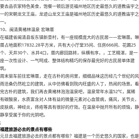
要去品农家特色美食，饱餐一顿后游览福州地区历史最悠久的道教庙宇之
一的宋朝龙文王庙，龙迹山龙文王庙是福州地区历史最悠久的道教庙宇之
一。
10、闽清黄褚林温泉 宏琳厝
在福建省闽清县坂东镇新壶村，有一座规模庞大的古民居——宏琳厝。琳
厝占地面积17832.28平方米，共有大小厅堂35间、住房666间、花圃25
个、天井30个、水井4口，厝内廊回路转，纵横有序，，工艺精湛，是一
座一次性设计、一气呵成、整体结构精巧的保存最完好的古民居单体建
筑。
周末驱车前往宏琳厝，走在古朴的房间里，细细品味这历经几个世纪的风
雨沧桑仍然屹立的建筑，从中仿佛看到院内旺盛的人丁，热闹的场景。看
完古朴的建筑，我们再去黄褚林泡泡温泉吧，温泉常年水温52℃，属稀
有碳酸泉，水质富含对人体有益的微量元素对心血管病，痛风，关节炎，
皮肤病，神经炎，痔疮等具有很好的疗效。在温泉中抛开所有的烦恼，静
静享受属于你的光阴吧。
;
福建旅游必去的景点有哪些
元旦去福建旅游必去的景点都有哪些？福建是一个历史悠久的国家，也是