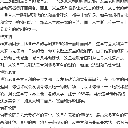
米兰是欧洲最富有的城市之一，也是意大利的时尚之都。这里以时尚的商
店和高档餐厅而闻名。而且，米兰还有很多让人难忘的建筑，从古老的新
古典主义宫殿到超现代的塔和商业建筑，都会让你驻足。如果你想把文化
和饮食与购物相结合，那么米兰就是你的首选。而且米兰斯卡拉是世界上
最著名的歌剧院之一。
维罗纳
维罗纳因莎士比亚著名的喜剧罗密欧和朱丽叶而闻名，这里有意大利第三
大罗马竞技场，幸运的话，你可以赶上这里的歌剧节。由于维罗纳的罗马
古迹和古代城堡、城市风格和建筑，这里被联合国列为世界文化遗产之
列。从这里可以到达意大利很多著名的湖泊，如加尔达湖和马焦雷湖。
博洛尼亚
博洛尼亚是意大利的美食之都，以左派政治和富有而闻名。在不经意的闲
逛间，你也许就会发现令你大吃一惊的广场，可以让你修下一下吃根冰激
凌。据说这里有世界上最古老的大学，建于1088年。当然这里最著名的
还是美食了，如意大利干面条、宽面和炸粉团等。
佛罗伦萨
佛罗伦萨是艺术爱好者的天堂。这里有无数的博物馆，展出众多著名的壁
画和雕塑。其中的两个地方是必须去的：皮蒂宫和乌菲兹美术馆，据说乌