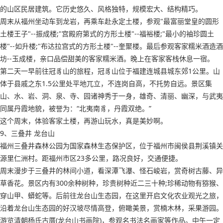
的山区民居建筑。它历史悠久、风格独特，规模宏大、结构精巧。
周末从福州坐动车到龙岩，再乘车赴永定土楼，参观"最富丽堂皇的圆形
土楼王子"--振成楼;"宫殿府第式的方形土楼"--福裕楼;"最小的袖珍圆土
楼"--如升楼;"布达拉宫式的方形土楼"--奎聚楼。最后参观客家糯米酒造酒
坊--玉成楼，亲口品偿甜美的客家糯米酒。晚上在客家客栈休息一宿。
第二天一早前往冠豸山的旅程，冠豸山位于福建连城县城东郊1公里。山
体于县戚之东1.5公里处平地兀立，不连岗自高，不托势自远。景区集
山、水、岩、洞、泉、寺、园诸神秀于一身，雄奇、清丽、幽深，与武夷
同属丹霞地貌，被誉为：“北夷南豸，丹霞双绝。”
这个周末，体验客家土楼，再游山玩水，真是美妙啊。
9、三叠井 龙台山
福州三叠井森林公园为国家森林生态保护区，位于福州市闽侯县荆溪镇关
源里仁洲村。距福州市区23多公里，路况良好，交通便捷。
周末漫步于三叠井的林间小道，看深潭飞瀑、怪石峻岩，赏奇树古藤、异
草香花。景区内有300余种树种，珍贵树种近二三十种;珍稀动物有猕猴、
穿山甲、蟒蛇等。后前往龙台山生态园，在这里开启文化农业观光之旅，
沿着龙台山生态园的好汉坡尽情高登，俯瞰美景，赏楠木林，采果游园。
游览清朝杨氏古厝(龙台山书画院)，参观名书法名画家等作品。中午一定