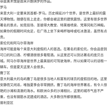
菲兹美术馆是由米开朗琪罗的作品。
罗马
来意大利一定要来其首都–罗马。历史绵延20个世界，是世界上最好的露
天博物馆。随便在街上走走，你都会被这里的建筑震惊。这里有很多世界
著名的景点，如竞技场、圣彼得大教堂、特莱维喷泉、梵蒂冈和万神殿。
如果你的假期时间充足，在广场上坐下来喝杯咖啡或吃冰激凌，虽然有点
贵。
索伦托和阿马尔菲海岸
海岸可能是每个来意大利度假的人的首选。在著名的索伦托，你会品尝到
可口的利口酒、柠檬酒很很多葡萄酒。从这里还可以到达著名的庞贝古
城。阿马尔菲海岸是世界上最美丽的可驾驶海岸，所以如果可以的话租一
辆车。但是夏天这里人会很多。
撒丁区
意大利最大的岛屿撒丁岛是很多当地人和富有的球员的度假目的地。这里
安静而又闲适，唯独夏季会非常拥挤。撒丁岛的海岸世界著名，有令人惊
艳的沙滩和清澈的海水。和欧洲众多的沙滩相比，这里的城市气息不严
重，也没有钢筋水泥建成的酒店。大多数住所都很雅观。
普利亚区