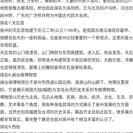
洛阳桥，原名“万安桥”。唐朝初年，大量的中原人南迁，看到这里的山川
地势很像古都洛阳，桥也因此得名为洛阳桥。它与北京的卢沟桥，河北的
赵州桥，广东的广济桥并称为中国古代四大名桥。
排名7.天后宫
泉州的天后宫始建于庆元二年(公元1196年)，是我国东南沿海现存最早、
规模也较大的一座妈祖庙，也是泉州比较重要的一个参观点，这里的香火
非常旺盛。
天后宫的山门很漂亮，山门两侧为东西厥建筑。进入后，你会发现，天后
正殿，虽历经沧桑，但明清木构建筑至今依旧保存完好。大殿壮观，浮雕
也显得很漂亮，屋檐上的雕刻装饰实在是美轮美奂。
排名8.闽台缘博物馆
闽台缘博物馆位于泉州市西湖公园北侧、清源山的山脚下，地理位置很
好。它是展示祖国大陆(福建)与宝岛台湾历史关系的专题博物馆。
博物馆以历史为主线，先后从地理、民族、政治、经济、文化、生活、宗
教、艺术等各个角度，用各种身临其境的方式展示了泉州发展的方方面
面，当然也包括福建及台湾的历史关系。展品齐全且贴近民生，很多展示
都非常真实，看完整个展览也就对泉州有个相当丰富的认识了。
排名9.西街