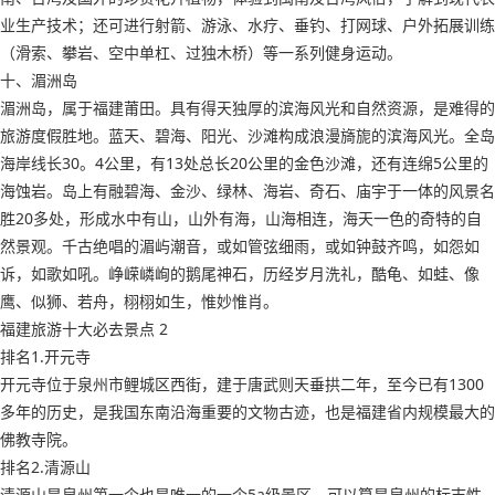
业生产技术；还可进行射箭、游泳、水疗、垂钓、打网球、户外拓展训练
（滑索、攀岩、空中单杠、过独木桥）等一系列健身运动。
十、湄洲岛
湄洲岛，属于福建莆田。具有得天独厚的滨海风光和自然资源，是难得的
旅游度假胜地。蓝天、碧海、阳光、沙滩构成浪漫旖旎的滨海风光。全岛
海岸线长30。4公里，有13处总长20公里的金色沙滩，还有连绵5公里的
海蚀岩。岛上有融碧海、金沙、绿林、海岩、奇石、庙宇于一体的风景名
胜20多处，形成水中有山，山外有海，山海相连，海天一色的奇特的自
然景观。千古绝唱的湄屿潮音，或如管弦细雨，或如钟鼓齐鸣，如怨如
诉，如歌如吼。峥嵘嶙峋的鹅尾神石，历经岁月洗礼，酷龟、如蛙、像
鹰、似狮、若舟，栩栩如生，惟妙惟肖。
福建旅游十大必去景点 2
排名1.开元寺
开元寺位于泉州市鲤城区西街，建于唐武则天垂拱二年，至今已有1300
多年的历史，是我国东南沿海重要的文物古迹，也是福建省内规模最大的
佛教寺院。
排名2.清源山
清源山是泉州第一个也是唯一的一个5a级景区，可以算是泉州的标志性