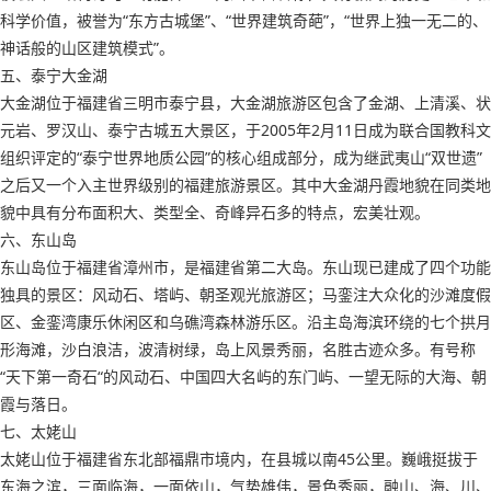
科学价值，被誉为“东方古城堡”、“世界建筑奇葩”，“世界上独一无二的、
神话般的山区建筑模式”。
五、泰宁大金湖
大金湖位于福建省三明市泰宁县，大金湖旅游区包含了金湖、上清溪、状
元岩、罗汉山、泰宁古城五大景区，于2005年2月11日成为联合国教科文
组织评定的“泰宁世界地质公园”的核心组成部分，成为继武夷山“双世遗”
之后又一个入主世界级别的福建旅游景区。其中大金湖丹霞地貌在同类地
貌中具有分布面积大、类型全、奇峰异石多的特点，宏美壮观。
六、东山岛
东山岛位于福建省漳州市，是福建省第二大岛。东山现已建成了四个功能
独具的景区：风动石、塔屿、朝圣观光旅游区；马銮注大众化的沙滩度假
区、金銮湾康乐休闲区和乌礁湾森林游乐区。沿主岛海滨环绕的七个拱月
形海滩，沙白浪洁，波清树绿，岛上风景秀丽，名胜古迹众多。有号称
“天下第一奇石“的风动石、中国四大名屿的东门屿、一望无际的大海、朝
霞与落日。
七、太姥山
太姥山位于福建省东北部福鼎市境内，在县城以南45公里。巍峨挺拔于
东海之滨，三面临海，一面依山，气势雄伟，景色秀丽，融山、海、川、