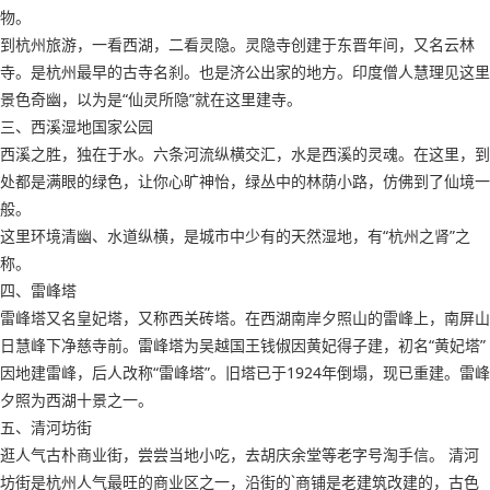
物。
到杭州旅游，一看西湖，二看灵隐。灵隐寺创建于东晋年间，又名云林
寺。是杭州最早的古寺名刹。也是济公出家的地方。印度僧人慧理见这里
景色奇幽，以为是“仙灵所隐”就在这里建寺。
三、西溪湿地国家公园
西溪之胜，独在于水。六条河流纵横交汇，水是西溪的灵魂。在这里，到
处都是满眼的绿色，让你心旷神怡，绿丛中的林荫小路，仿佛到了仙境一
般。
这里环境清幽、水道纵横，是城市中少有的天然湿地，有“杭州之肾”之
称。
四、雷峰塔
雷峰塔又名皇妃塔，又称西关砖塔。在西湖南岸夕照山的雷峰上，南屏山
日慧峰下净慈寺前。雷峰塔为吴越国王钱俶因黄妃得子建，初名“黄妃塔”
因地建雷峰，后人改称“雷峰塔”。旧塔已于1924年倒塌，现已重建。雷峰
夕照为西湖十景之一。
五、清河坊街
逛人气古朴商业街，尝尝当地小吃，去胡庆余堂等老字号淘手信。 清河
坊街是杭州人气最旺的商业区之一，沿街的`商铺是老建筑改建的，古色