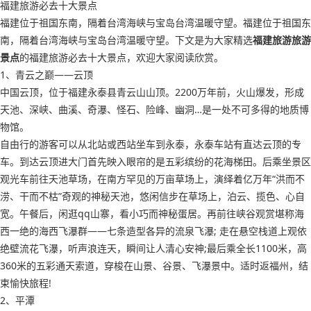
福建旅游必去十大景点
福建位于祖国东南，隔着台湾海峡与宝岛台湾温暖守望。福建位于祖国东
南，隔着台湾海峡与宝岛台湾温暖守望。下文是为大家精选
福建旅游旅游
景点
的福建旅游必去十大景点，欢迎大家阅读欣赏。
1、青云之巅——云顶
中国云顶，位于福建永泰县青云山山顶。2200万年前，火山爆发，形成
天池、深峡、曲溪、奇瀑、怪石、险峰、幽洞…是一处不可多得的地质博
物馆。
自由行的游客可以从北站或西站坐车到永泰，永泰车站有直达云顶的专
车。到达云顶进大门首先映入眼帘的是五彩缤纷的花海梯田。后乘坐景区
观光车前往天池草场，在南方罕见的万亩草场上，演绎着亿万年“洪而不
涝、干而不枯”奇观的神秘天池，悠闲信步在草场上，泊云、揽色、心自
宽。午餐后，闲逛qq山寨，看小巧而神秘蛋居。再前往峡谷观赏堪称海
西一绝的海西飞瀑群——七条造型各异的流泉飞瀑; 走在悬空栈道上观依
绝壁流花飞瀑，听声浪连天，瞬间让人清心安神;最后乘全长1100米，高
360米的五彩通天索道，穿梭在山景、谷景、飞瀑景中。适时返福州，结
束愉快旅程!
2、平潭