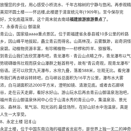
放慢您的步伐，用心感受小桥流水、千年古榕树的宁静与悠闲。再参观精
美双环圆土楼——怀远楼,此楼建于清宣统元年(1909年)，至今保存完
好，文化底蕴深厚。这个周末就去南靖
福建旅游旅游景点
了。
7、永泰青云山 御温泉
青云山，国家级aaaa重点景区。位于距福建省永泰县城10多公里的岭路
乡，因山峰平地拔起，矗立青云而得名。山高林茂，云雾飘渺，岩奇洞怪
泉碧。动植物资源丰富，有珍稀植物——桫椤和羚羊、猕猴等。
到青云山我们去欣赏瀑布吧，青龙瀑布 - 青云山点睛之作，青龙瀑布以气
势磅礴雄伟壮观而获全山瀑群之魁首称号，故有“青云奇观，观青龙瀑布”
俗语。还可以欣赏九天瀑布，水帘九叠，落差588米，壮观无比。看完瀑
布我们再去峡谷转转吧，白马峡谷总面积为16平方公里，瀑布水大雾
浓，白马湖面积达2000平方米，澄明如镜、清澈见底。或者去石廊峡
谷，走在云天走廊，看好水好山。游山玩水后再去青云山御温泉泡泡吧，
福州青云山御温泉休闲中心位于山清水秀的青云山中，集温泉浴、景光
浴、森林浴、氧气浴、阳光浴的.最佳场所，在好山好水中泡温泉，真是
人生一大享受。
8、永定土楼 冠豸山
永定土楼，位于中国东南沿海的福建省龙岩市，是世界上独一无二的神奇