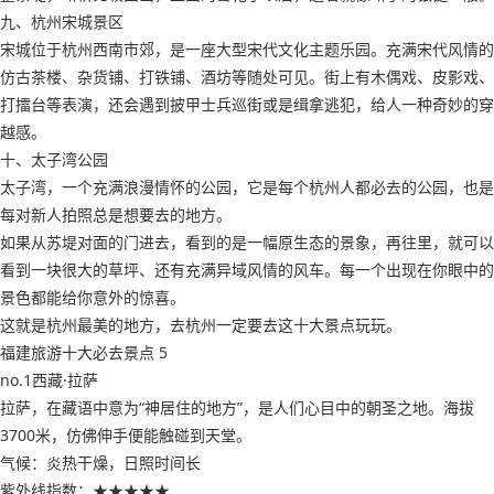
九、杭州宋城景区
宋城位于杭州西南市郊，是一座大型宋代文化主题乐园。充满宋代风情的
仿古茶楼、杂货铺、打铁铺、酒坊等随处可见。街上有木偶戏、皮影戏、
打擂台等表演，还会遇到披甲士兵巡街或是缉拿逃犯，给人一种奇妙的穿
越感。
十、太子湾公园
太子湾，一个充满浪漫情怀的公园，它是每个杭州人都必去的公园，也是
每对新人拍照总是想要去的地方。
如果从苏堤对面的门进去，看到的是一幅原生态的景象，再往里，就可以
看到一块很大的草坪、还有充满异域风情的风车。每一个出现在你眼中的
景色都能给你意外的惊喜。
这就是杭州最美的地方，去杭州一定要去这十大景点玩玩。
福建旅游十大必去景点 5
no.1西藏·拉萨
拉萨，在藏语中意为“神居住的地方”，是人们心目中的朝圣之地。海拔
3700米，仿佛伸手便能触碰到天堂。
气候：炎热干燥，日照时间长
紫外线指数：★★★★★