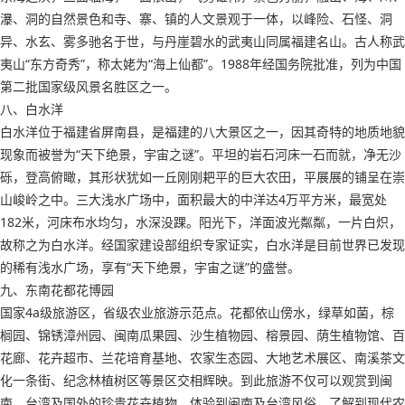
瀑、洞的自然景色和寺、寨、镇的人文景观于一体，以峰险、石怪、洞
异、水玄、雾多驰名于世，与丹崖碧水的武夷山同属福建名山。古人称武
夷山“东方奇秀”，称太姥为“海上仙都”。1988年经国务院批准，列为中国
第二批国家级风景名胜区之一。
八、白水洋
白水洋位于福建省屏南县，是福建的八大景区之一，因其奇特的地质地貌
现象而被誉为“天下绝景，宇宙之谜”。平坦的岩石河床一石而就，净无沙
砾，登高俯瞰，其形状犹如一丘刚刚耙平的巨大农田，平展展的铺呈在崇
山峻岭之中。三大浅水广场中，面积最大的中洋达4万平方米，最宽处
182米，河床布水均匀，水深没踝。阳光下，洋面波光粼粼，一片白炽，
故称之为白水洋。经国家建设部组织专家证实，白水洋是目前世界已发现
的稀有浅水广场，享有“天下绝景，宇宙之谜”的盛誉。
九、东南花都花博园
国家4a级旅游区，省级农业旅游示范点。花都依山傍水，绿草如菌，棕
榈园、锦锈漳州园、闽南瓜果园、沙生植物园、榕景园、荫生植物馆、百
花廊、花卉超市、兰花培育基地、农家生态园、大地艺术展区、南溪茶文
化一条街、纪念林植树区等景区交相辉映。到此旅游不仅可以观赏到闽
南、台湾及国外的珍贵花卉植物，体验到闽南及台湾风俗，了解到现代农