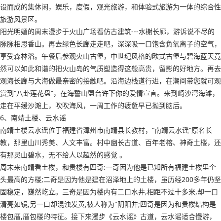
设而成的集休闲，娱乐，度假，观光旅游，和体验式旅游为一体的综合性
旅游风景区。
阳光明媚的周末漫步于火山广场看仿古建筑---水榭长廊，游诉说不尽的
脉脉相思香山。再去绿色长廊走走吧，深深吸一口饱含负氧离子的空气，
享受森林浴。午餐后参观火山古堡，中世纪风格的欧式古堡与碧海蓝天竟
然可以如此和谐的把火山岛的气质塑造得这般高贵，留影的好地方。再去
观海长廊与大海做最亲密的接触吧。沿海边栈道行进，在潮间带您就可观
赏到“八卦莲花盘”，在海誓山盟台许下你的爱情宣言。来到崎沙湾海滩，
走在平缓沙滩上，吹吹海风，一周工作的疲惫早已抛到脑后。
6、南靖土楼、云水谣
南靖土楼云水谣位于福建省漳州市南靖县长教村，“南靖云水谣”原名长
教，那里山川秀美、人文丰富。村中幽长古道、百年老榕、神奇土楼，还
有那灵山碧水，无不给人以超然的感觉 。
周末来南靖看土楼，和贵楼有四奇:一奇因为他是已知所有福建土楼里个
头最高的方楼;二奇是因为他是建在沼泽地上的土楼，虽历经200多年仍坚
固稳定，巍然屹立。三奇是因为楼内有二口水井,相距不过十多米,却一口
清亮如镜,另一口却混浊发黄,被人称为"阴阳井;四奇是因为和贵楼结构是
楼包厝,厝包楼的特征。接下来漫步《云水谣》古道，云水谣适合慢游，