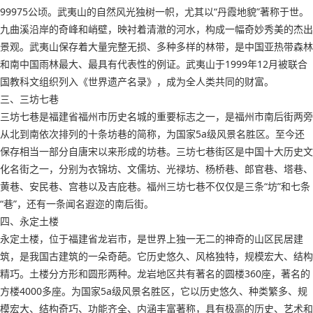
99975公顷。武夷山的自然风光独树一帜，尤其以“丹霞地貌”著称于世。
九曲溪沿岸的奇峰和峭壁，映衬着清澈的河水，构成一幅奇妙秀美的杰出
景观。武夷山保存着大量完整无损、多种多样的林带，是中国亚热带森林
和南中国雨林最大、最具有代表性的例证。武夷山于1999年12月被联合
国教科文组织列入《世界遗产名录》，成为全人类共同的财富。
三、三坊七巷
三坊七巷是福建省福州市历史名城的重要标志之一，是福州市南后街两旁
从北到南依次排列的十条坊巷的简称，为国家5a级风景名胜区。至今还
保存相当一部分自唐宋以来形成的坊巷。三坊七巷街区是中国十大历史文
化名街之一，分别为衣锦坊、文儒坊、光禄坊、杨桥巷、郎官巷、塔巷、
黄巷、安民巷、宫巷以及吉庇巷。福州三坊七巷不仅仅是三条“坊”和七条
“巷”，还有一条闻名遐迩的南后街。
四、永定土楼
永定土楼，位于福建省龙岩市，是世界上独一无二的神奇的山区民居建
筑，是我国古建筑的一朵奇葩。它历史悠久、风格独特，规模宏大、结构
精巧。土楼分方形和圆形两种。龙岩地区共有著名的圆楼360座，著名的
方楼4000多座。为国家5a级风景名胜区，它以历史悠久、种类繁多、规
模宏大、结构奇巧、功能齐全、内涵丰富著称，具有极高的历史、艺术和