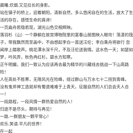
晨曦.炊烟.又见拉长的身影。
站在镇子的桥上，迎着朝阳，清新自然，多么悠闲自在的生活，放大了生
活的存在，感悟生命的真谛！
一页扁舟若隐若现，湖光山色交相辉映。
落羽杉（山）一个静躺在故宫博物院里的富春山居图映入眼帘！荡漾的筏
子，带我飘然而至画中，不由想起李白一首送汪伦；李白乘舟将欲行 忽
闻岸上踏歌声。桃花潭水深千尺，不及汪伦送我情。这水色一天；如瑟如
梦，吟风弄，秋色冉红杉，碧水方知寒。
正午明媚，我们一致认为应该再去最为精华的川藏线去挑战一下山高路
险！
人在高处不胜寒，无限风光在险峰，绕过群山与万水七十二拐到青峰。
没有鬼斧神工造就却有蜀道难难于上青天，征服自然的人们总会天人合
一！
一段路程，一段风情一群热爱自然的人！
归途不是尽头，期待与再见！
一路.一群朋友一颗平常心！
欢乐.笑语.平凡的世界！
在一起