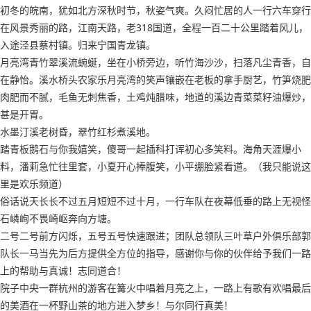
初冬的皖南，犹如北方深秋时节，秋姿气爽。久闷忙居的人一行六车穿行
在风景秀丽的路，江南天路，老318国道，全程一百二十公里踏着风儿，
入途泾县蔡村镇。归来宁国青龙镇。
月亮湾青竹翠溪流蜿蜒，坐在小桥旁边，听竹海沙沙，扫落凡尘青香，自
在静怡。溪水桥头农家乐月亮湾的笑声镶嵌在老板的拿手厨艺，竹笋烧肥
肉肥而不腻，毛鱼无刺焦香，土鸡炖腊味，地道的溪边青菜菜籽油爆炒，
甚是开胃。
水墨汀溪老树昏，翠竹红杉煮溪地。
踏青板鹅石与你我嬉笑，傻哥一起插科打诨初心多笑料。海角天涯爆小
料，潘莉急忙往里套，小夏开心捧腹笑，小平绷脸紧看道。（我只能说这
里是欢乐频道）
俗话说天长长不过五月短短不过十月，一行车队在夜幕低垂的路上无视怪
石嶙峋不畏崎岖奔向方塘。
二号二号前方闪烁，五号五号快速跟进；团队总领队三叶草户外俱乐部郭
队长一马当先为后方提供全方位的指导，感谢你与你的伙伴给予我们一路
上的帮助与真诚！志同道合！
院子中央一群杭州的游客在篝火中唱着月亮之上，一路上有歌有欢唱最后
的美酒在一杯野山茶的地方进入梦乡！与尔同行真美！