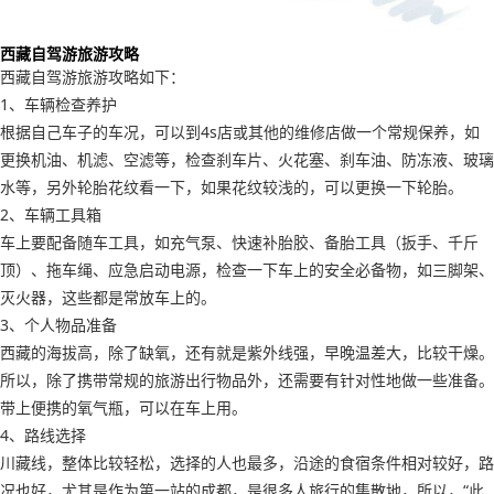
西藏自驾游旅游攻略
西藏自驾游旅游攻略如下：
1、车辆检查养护
根据自己车子的车况，可以到4s店或其他的维修店做一个常规保养，如
更换机油、机滤、空滤等，检查刹车片、火花塞、刹车油、防冻液、玻璃
水等，另外轮胎花纹看一下，如果花纹较浅的，可以更换一下轮胎。
2、车辆工具箱
车上要配备随车工具，如充气泵、快速补胎胶、备胎工具（扳手、千斤
顶）、拖车绳、应急启动电源，检查一下车上的安全必备物，如三脚架、
灭火器，这些都是常放车上的。
3、个人物品准备
西藏的海拔高，除了缺氧，还有就是紫外线强，早晚温差大，比较干燥。
所以，除了携带常规的旅游出行物品外，还需要有针对性地做一些准备。
带上便携的氧气瓶，可以在车上用。
4、路线选择
川藏线，整体比较轻松，选择的人也最多，沿途的食宿条件相对较好，路
况也好，尤其是作为第一站的成都，是很多人旅行的集散地，所以，“此