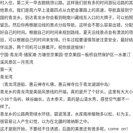
村入住，第二天一早去跑桃领公路。这样我们就有多的时间游玩沿路的其
他景点。我们是周六早上凌晨四点从合肥金寨路上的高速，导航直接到宁
国的青龙乡。到达青龙乡你会看到皖南川藏线东入口的大牌子，可以拍照
留念。然后你再根据沿线的景点分段导航，这样会不那么容易出错，分配
好自己的时间。根据自己的时间来规划路线，夏天沿线景点会有漂流的项
目，可以根据自己的时间来安排。行车过程要谨慎驾驶注意安全，最好结
伴出游，两个司机可以换着开。祝你旅途愉快！
宁国-青龙湾-储家滩-方塘世京果园-世京果园—板桥自然保护区—水墨汀
溪风景区—月亮湾
第一天
青龙湾
（青龙湾游船、惠云禅寺礼佛，惠云禅寺位于青龙湖湖中岛）
青龙乡的青龙湾是美丽风景线的开端，真的是开了个好头，这里有大大小
小38个岛屿，峡谷幽长，古木参天，真的是山清水秀，感觉空气都不一
样了。
青龙乡的公路两旁绿水环绕，碧波荡漾，水库南岸植物多以松、衫为主，
很容易让人产生幻觉，以为在北疆的喀纳斯之中。
这才是刚开始，不要经不住诱惑，后面的美景还有很多呢，come on！