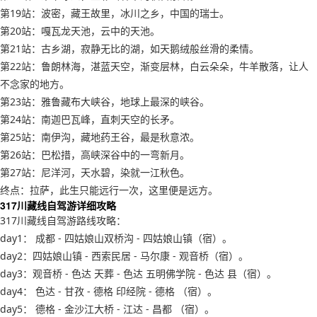
第19站：波密，藏王故里，冰川之乡，中国的瑞士。
第20站：嘎瓦龙天池，云中的天池。
第21站：古乡湖，寂静无比的湖，如天鹅绒般丝滑的柔情。
第22站：鲁朗林海，湛蓝天空，渐变层林，白云朵朵，牛羊散落，让人
不念家的地方。
第23站：雅鲁藏布大峡谷，地球上最深的峡谷。
第24站：南迦巴瓦峰，直刺天空的长矛。
第25站：南伊沟，藏地药王谷，最是秋意浓。
第26站：巴松措，高峡深谷中的一弯新月。
第27站：尼洋河，天水碧，染就一江秋色。
终点：拉萨，此生只能远行一次，这里便是远方。
317川藏线自驾游详细攻略
317川藏线自驾游路线攻略：
day1： 成都 - 四姑娘山双桥沟 - 四姑娘山镇（宿）。
day2：四姑娘山镇 - 西索民居 - 马尔康 - 观音桥（宿）。
day3：观音桥 - 色达 天葬 - 色达 五明佛学院 - 色达 县（宿）。
day4： 色达 - 甘孜 - 德格 印经院 - 德格 （宿）。
day5： 德格 - 金沙江大桥 - 江达 - 昌都 （宿）。