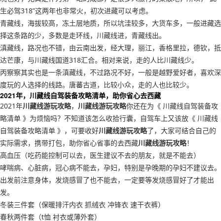
生必驾318”这两年也非常火，初次进藏可以考虑。
青藏线，海拔较高，冻土层地质，所以坑洼较多，大货车多，一般进藏选
择这条路的少，多数是走环线，川藏线进，青藏线出。
滇藏线，路况也不错，由云南出发，经大理，丽江，香格里拉，德钦，抵
达芒康，与川藏线国道318汇合。相对来说，走的人比川藏线少。
丙察察其实也是一条滇藏线，不过路况不好，一般是越野爱好者，喜欢深
度玩的人选择的线路。唐蕃古道，比较小众，走的人也比较少。
2021年，川藏线自驾装备攻略清单，助你省心去西藏
2021年
川藏线游玩攻略
，
川藏线游玩攻略
你还在为《 川藏线自驾装备攻
略清单 》为烦恼吗？不知道该怎么收拾行囊，自驾车上又该放《 川藏线
自驾装备攻略清单 》，可要收好
川藏线游玩攻略
了，大家可结合自己的
实际需求，携带打包，助你省心省事的去西藏
川藏线游玩攻略
！
高血压（吃药能控制可以去，医生建议不去的朋友，就是不能去）
哮喘病、心脏病，冠心病不能去，孕妇，特别是孕晚期的孕妇不建议去。
出发前注意身体，发烧感冒了也不能去，一定要等发烧感冒好了才能出
发。
冬装三件套（保暖排汗内衣 抓绒衣 冲锋衣 速干衣裤）
春秋两件套（t恤 衬衣或薄外套）