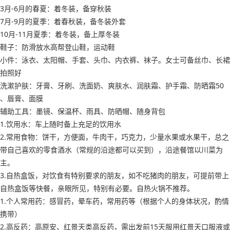
3月-6月的春夏：着冬装，备穿秋装
7月-9月的夏季：着春秋装，备冬装外套
10月-11月夏季：着冬装，备上厚冬装
鞋子：防滑放水高帮登山鞋，运动鞋
小件：泳衣、太阳帽、手套、头巾、内衣裤、袜子。女士可备丝巾、长裙
拍照好
洗漱护肤：牙膏、牙刷、洗面奶、爽肤水、润肤霜、护手霜、防晒霜50
、唇膏、面膜
辅助工具：墨镜、保温杯、雨具、防晒帽、随身背包
1.饮用水：车上随时备上充足的饮用水
2.常用食物：饼干，方便面，牛肉干，巧克力，少量水果或水果干，总之
带自己喜欢的零食酒水（常规的沿途都可以买到），沿途餐馆以川菜为
主。
3.自热盒饭，对饮食有特别要求的朋友，如不吃猪肉的朋友，可提前带上
自热盒饭等快餐，亲眼所见，特别有必要。自热火锅不推荐。
1.个人常用药：感冒药，晕车药，常用药等（根据个人的身体状况，酌情
携带）
2.高反药：高原安、红景天类高反药，需出发前15天服用红景天口服液或