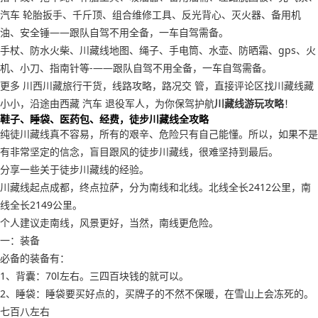
汽车 轮胎扳手、千斤顶、组合维修工具、反光背心、灭火器、备用机
油、安全锤——跟队自驾不用全备，一车自驾需备。
手杖、防水火柴、川藏线地图、绳子、手电筒、水壶、防晒霜、gps、火
机、小刀、指南针等-——跟队自驾不用全备，一车自驾需备。
更多 川西川藏旅行干货，线路攻略，路况交 管，直接评论区找川藏线藏
小小，沿途由西藏 汽车 退役军人，为你保驾护航
川藏线游玩攻略
！
鞋子、睡袋、医药包、经费，徒步川藏线全攻略
纯徒川藏线真不容易，所有的艰辛、危险只有自己能懂。所以，如果不是
有非常坚定的信念，盲目跟风的徒步川藏线，很难坚持到最后。
分享一些关于徒步川藏线的经验。
川藏线起点成都，终点拉萨，分为南线和北线。北线全长2412公里，南
线全长2149公里。
个人建议走南线，风景更好，当然，南线更危险。
一：装备
必备的装备有：
1、背囊：70l左右。三四百块钱的就可以。
2、睡袋：睡袋要买好点的，买牌子的不然不保暖，在雪山上会冻死的。
七百八左右