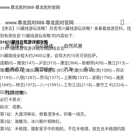
www.尊龙凯时888-尊龙凯时官网
小众路线
文章正文
www.尊龙凯时888-尊龙凯时官网
川藏线游玩攻略？月亮湾川藏线游玩攻略-www.尊龙凯时888
旅游老者
2022年09月19日 00:48
133
0
www.尊龙凯时888-尊龙凯时官网
【序言】川藏线游玩攻略？月亮湾川藏线游玩攻略？来看看旅游百科，找
到有用信息“川藏线游玩攻略”的内容如下：
318川藏线自驾游详细攻略
景点排名
小众路线
自然风景
318川藏线自驾游详细攻略路线总览：
川藏南线全程大约2400公里，自驾大约10天可到拉萨。
成都(0)→雅安(147)→泸定(315)→康定(364)→新都桥(439)→雅江(513)→
世界奇观
露营徒步
汽车
杂谈
理塘(656)→巴塘(821)→竹笆笼 (857)→芒康(928)→左贡(1086)→邦达
(1193)→八宿(1287)→然乌(1377)→上察隅(1537)→波密(1756)→通麦
(1845)→林芝(1972)→八一(1991)→工布江达(2118)→墨竹工卡(2324)→
拉萨(2392km)。
线路合集
必打卡景点：
起点：成都。
第1站：大渡河峡谷，俯看澄净水，仰看一线天。
第2站：海螺沟，冰川枫叶相映红。
第3站：木格措，摄影家手中的相机，不在木格措，就在去木格措的路