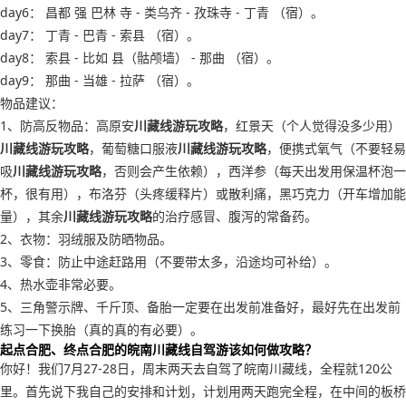
day6： 昌都 强 巴林 寺 - 类乌齐 - 孜珠寺 - 丁青 （宿）。
day7： 丁青 - 巴青 - 索县 （宿）。
day8： 索县 - 比如 县（骷颅墙） - 那曲 （宿）。
day9： 那曲 - 当雄 - 拉萨 （宿）。
物品建议：
1、防高反物品：高原安
川藏线游玩攻略
，红景天（个人觉得没多少用）
川藏线游玩攻略
，葡萄糖口服液
川藏线游玩攻略
，便携式氧气（不要轻易
吸
川藏线游玩攻略
，否则会产生依赖），西洋参（每天出发用保温杯泡一
杯，很有用），布洛芬（头疼缓释片）或散利痛，黑巧克力（开车增加能
量），其余
川藏线游玩攻略
的治疗感冒、腹泻的常备药。
2、衣物：羽绒服及防晒物品。
3、零食：防止中途赶路用（不要带太多，沿途均可补给）。
4、热水壶非常必要。
5、三角警示牌、千斤顶、备胎一定要在出发前准备好，最好先在出发前
练习一下换胎（真的真的有必要）。
起点合肥、终点合肥的皖南川藏线自驾游该如何做攻略？
你好！我们7月27-28日，周末两天去自驾了皖南川藏线，全程就120公
里。首先说下我自己的安排和计划，计划用两天跑完全程，在中间的板桥