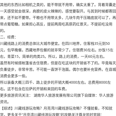
其他的东西比如相机之类的，能不带就不用带，确实太重了。背着背囊走
一天感受就会很深，肩膀的皮火辣辣的，感觉要裂开。与其到时候都寄回
来，还不如不要带。干粮也不用带太多，几块牛肉干压箱底就可以了，再
带点葡萄糖。如果担心高反，提前两周吃高原药红景天，不提前吃没用
的。
二、经费：
川藏线路上的消费总体比大城市便宜。在四川地界，住客栈35元到50
元，包早晚餐。西藏地界包餐的就非常少了。住宿费30左右。炒饭15左
右，青菜15，简单的肉类25。所以，路上的消费，一天60元左右。
虽然有时候搭帐篷省去住宿费，但是在吃这块的开销省不了的。毕竟每天
负重徒步，非常辛苦。不可能一直饼干泡面。偶尔也要补充营养。在县城
消费会更多一些。
所以装备大概三四千、路上徒步的开销大概4000左右。总费用8000左
右。这不包含在拉萨的开销和来回的车费。
更多旅游资讯关注： 湖南华人旅游发展有限公司旗下自媒体：华人旅游
资讯。
【综述】川藏线游玩攻略？月亮湾川藏线游玩攻略？不懂就看，不知就
学，更多关于“月亮湾川藏线游玩攻略”的攻略关注尊龙凯时官网：