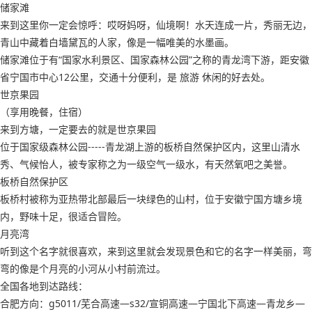
储家滩
来到这里你一定会惊呼：哎呀妈呀，仙境啊！水天连成一片，秀丽无边，
青山中藏着白墙黛瓦的人家，像是一幅唯美的水墨画。
储家滩位于有“国家水利景区、国家森林公园”之称的青龙湾下游，距安徽
省宁国市中心12公里，交通十分便利，是 旅游 休闲的好去处。
世京果园
（享用晚餐，住宿）
来到方塘，一定要去的就是世京果园
位于国家级森林公园-----青龙湖上游的板桥自然保护区内，这里山清水
秀、气候怡人，被专家称之为一级空气一级水，有天然氧吧之美誉。
板桥自然保护区
板桥村被称为亚热带北部最后一块绿色的山村，位于安徽宁国方塘乡境
内，野味十足，很适合冒险。
月亮湾
听到这个名字就很喜欢，来到这里就会发现景色和它的名字一样美丽，弯
弯的像是个月亮的小河从小村前流过。
全国各地到达路线：
合肥方向：g5011/芜合高速—s32/宣铜高速—宁国北下高速—青龙乡—