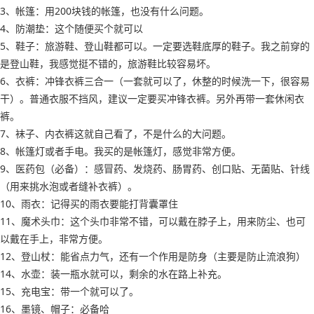
3、帐篷：用200块钱的帐篷，也没有什么问题。
4、防潮垫：这个随便买个就可以
5、鞋子：旅游鞋、登山鞋都可以。一定要选鞋底厚的鞋子。我之前穿的
是登山鞋，我感觉挺不错的，旅游鞋比较容易坏。
6、衣裤：冲锋衣裤三合一（一套就可以了，休整的时候洗一下，很容易
干）。普通衣服不挡风，建议一定要买冲锋衣裤。另外再带一套休闲衣
裤。
7、袜子、内衣裤这就自己看了，不是什么的大问题。
8、帐篷灯或者手电。我买的是帐篷灯，感觉非常方便。
9、医药包（必备）：感冒药、发烧药、肠胃药、创口贴、无菌贴、针线
（用来挑水泡或者缝补衣裤）。
10、雨衣：记得买的雨衣要能打背囊罩住
11、魔术头巾：这个头巾非常不错，可以戴在脖子上，用来防尘、也可
以戴在手上，非常方便。
12、登山杖：能省点力气，还有一个作用是防身（主要是防止流浪狗）
14、水壶：装一瓶水就可以，剩余的水在路上补充。
15、充电宝：带一个就可以了。
16、墨镜、帽子：必备哈