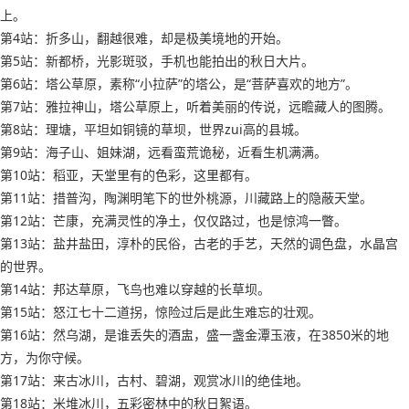
上。
第4站：折多山，翻越很难，却是极美境地的开始。
第5站：新都桥，光影斑驳，手机也能拍出的秋日大片。
第6站：塔公草原，素称“小拉萨”的塔公，是“菩萨喜欢的地方”。
第7站：雅拉神山，塔公草原上，听着美丽的传说，远瞻藏人的图腾。
第8站：理塘，平坦如铜镜的草坝，世界zui高的县城。
第9站：海子山、姐妹湖，远看蛮荒诡秘，近看生机满满。
第10站：稻亚，天堂里有的色彩，这里都有。
第11站：措普沟，陶渊明笔下的世外桃源，川藏路上的隐蔽天堂。
第12站：芒康，充满灵性的净土，仅仅路过，也是惊鸿一瞥。
第13站：盐井盐田，淳朴的民俗，古老的手艺，天然的调色盘，水晶宫
的世界。
第14站：邦达草原，飞鸟也难以穿越的长草坝。
第15站：怒江七十二道拐，惊险过后是此生难忘的壮观。
第16站：然乌湖，是谁丢失的酒盅，盛一盏金潭玉液，在3850米的地
方，为你守候。
第17站：来古冰川，古村、碧湖，观赏冰川的绝佳地。
第18站：米堆冰川，五彩密林中的秋日絮语。