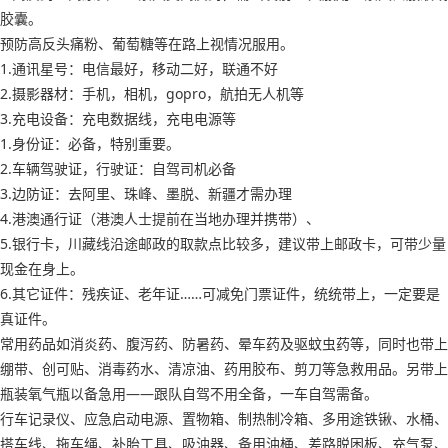
胶囊。
预防高反头痛粉、葡萄糖等在路上视情况服用。
1.通讯星号：电信最好，移动二好，联通不好
2.摄影器材：手机，相机，gopro，航拍无人机等
3.充电设备：充电数据线，充电电源等
1.身份证：必备，特别重要。
2.车辆驾驶证，行驶证：自驾司机必备
3.边防证：去阿里、珠峰、墨脱、新疆才需办理
4.港澳通行证（港澳人士提前在当地办理并携带）、
5.银行卡，川藏线沿途邮政的取款点比较多，建议带上邮政卡，可带少量
现金在身上。
6.其它证件：残疾证、老年证……可减免门票证件，统统带上，一定要是
真证件。
常用药品如消炎药、腹泻药、防暑药、晕车药及驱蚊虫药等，同时也带上
绷带、创可贴、消毒药水、清凉油、药用胶布、剪刀等急救用品。另带上
瓶装氧气瓶以备急用——跟队自驾不用全备，一车自驾需备。
行车记录仪、应急启动电源、置物箱、制热制冷箱、多用途铁锹、水桶、
搭车线、拖车绳、补胎工具、吸油器、备用油桶、差路脱困板、充气泵、