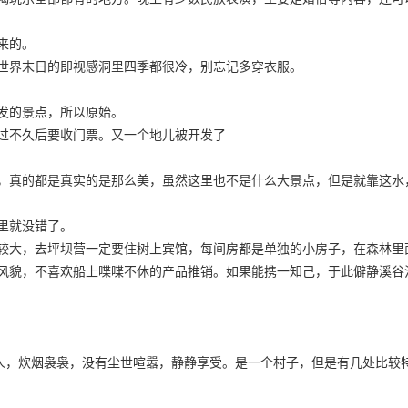
来的。
世界末日的即视感洞里四季都很冷，别忘记多穿衣服。
发的景点，所以原始。
过不久后要收门票。又一个地儿被开发了
，真的都是真实的是那么美，虽然这里也不是什么大景点，但是就靠这水
里就没错了。
较大，去坪坝营一定要住树上宾馆，每间房都是单独的小房子，在森林里
风貌，不喜欢船上喋喋不休的产品推销。如果能携一知己，于此僻静溪谷
看人，炊烟袅袅，没有尘世喧嚣，静静享受。是一个村子，但是有几处比较