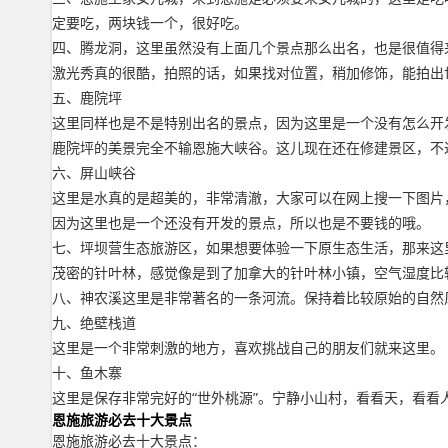
定要吃，两块钱一个，很好吃。
四、腾龙洞，这里虽然没有上面几个景点那么出名，也是很值得
激光秀真的很酷，拍照的话，如果找对位置，稍加修饰，能拍出
五、鹿院坪
这里同样也是不是特别出名的景点，因为这里是一个没有怎么开
鹿院坪的美景完全不输恩施大峡谷。这儿现在还在修建景区，不
六、屏山峡谷
这里是水真的是超美的，非常清澈，大家可以在网上搜一下图片
因为这里也是一个还没有开发的景点，所以也是不要钱的哦。
七、坪坝营生态旅游区，如果想要体验一下原生态生活，那来这
茂密的针叶林，感觉像是到了加拿大的针叶林小镇，空气湿度比
八、神农溪这里是非常著名的一条河流。保持着比较原始的自然
九、绝壁栈道
这里是一个非常刺激的地方，喜欢挑战自己的朋友们就来这里。
十、鱼木寨
这里是保存非常完好的“世外桃源”。宁静小山村，看看天，看
恩施旅游必去十大景点
恩施旅游必去十大景点：