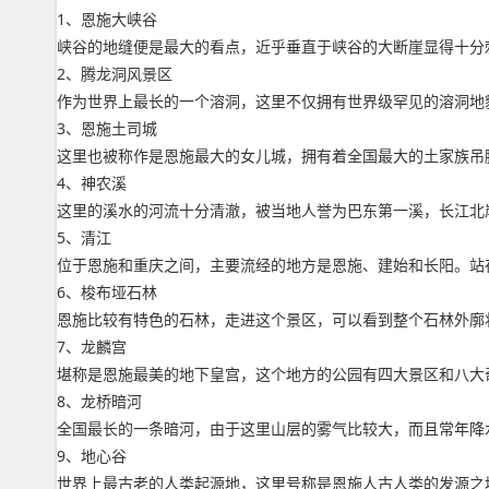
1、恩施大峡谷
峡谷的地缝便是最大的看点，近乎垂直于峡谷的大断崖显得十分
2、腾龙洞风景区
作为世界上最长的一个溶洞，这里不仅拥有世界级罕见的溶洞地
3、恩施土司城
这里也被称作是恩施最大的女儿城，拥有着全国最大的土家族吊
4、神农溪
这里的溪水的河流十分清澈，被当地人誉为巴东第一溪，长江北
5、清江
位于恩施和重庆之间，主要流经的地方是恩施、建始和长阳。站
6、梭布垭石林
恩施比较有特色的石林，走进这个景区，可以看到整个石林外廓
7、龙麟宫
堪称是恩施最美的地下皇宫，这个地方的公园有四大景区和八大
8、龙桥暗河
全国最长的一条暗河，由于这里山层的雾气比较大，而且常年降
9、地心谷
世界上最古老的人类起源地，这里号称是恩施人古人类的发源之