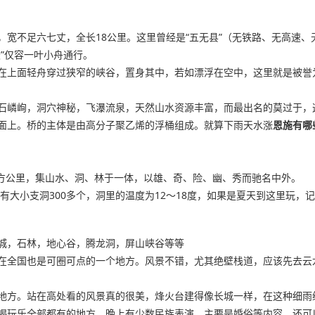
，宽不足六七丈，全长18公里。这里曾经是“五无县”（无铁路、无高速
”仅容一叶小舟通行。
在上面轻舟穿过狭窄的峡谷，置身其中，若如漂浮在空中，这里就是被誉为
石嶙峋，洞穴神秘，飞瀑流泉，天然山水资源丰富，而最出名的莫过于，这
面上。桥的主体是由高分子聚乙烯的浮桶组成。就算下雨天水涨
恩施有哪
平方公里，集山水、洞、林于一体，以雄、奇、险、幽、秀而驰名中外。
共有大小支洞300多个，洞里的温度为12～18度，如果是夏天到这里玩
城，石林，地心谷，腾龙洞，屏山峡谷等等
在全国也是可圈可点的一个地方。风景不错，尤其绝壁栈道，应该先去云
地方。站在高处看的风景真的很美，烽火台建得像长城一样，在这种细雨
喝玩乐全部都有的地方。晚上有少数民族表演，主要是婚俗等内容，还可