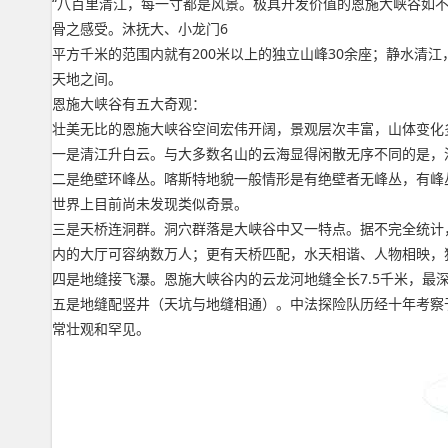
“八百里清江，每一寸都是风景。极具开发价值的恩施大峡谷如
骨之感受。沐抚大、小龙门6
平方千米的范围内就有200米以上的独立山峰30余座；静水
天地之间。
恩施大峡谷有五大奇观：
壮美无比的恩施大峡谷空间宏伟开阔，景观层次丰富，山体变化
一是清江升白云。与大多数名山的云海显得闲散无序不同的是，
二是绝壁环峰丛。喀斯特地貌一般情形是有绝壁者无峰丛，有峰
世界上目前尚未发现类似奇景。
三是天桥连洞群。洞穴群落是大峡谷中又一特点。据不完全统计
内的大厅可容纳数万人；更有天桥匹配，水天相谐、人物相映，
四是地缝接飞瀑。恩施大峡谷内的云龙河地缝全长7.5千米，最
五是地缝配竖井（天坑与地缝相通）。中法探险队历经十年考察
常壮观和罕见。