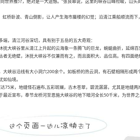
不向世界推介，绝对是一大遗憾。”张良皋说，这里的峡谷山峰险峻，山头
清江，虹桥卧波、青山倒影，让人产生海市蜃楼的幻觉；沿清江乘船顺流而
多端，清江河谷深切，具有别于五岳的五大奇观：
沐抚大峡谷里从清江上升起的云海象一条腾飞的巨龙，蜿蜒曲折，延绵百
丛者无绝壁，沐抚大峡谷不仅兼而有之，而且面积大、品位高。有四面绝
，大峡谷沿线有大小洞穴200余个。如板桥的热云洞，有石壁相隔形成两
犹如仙境。
深达75米，地缝怪石遍布,五彩斑斓，古木苍翠，碧流潺潺，尤其是地缝
于最近宣布，奉节龙桥河至恩施大峡谷的地下暗河全长50千米，为世界之