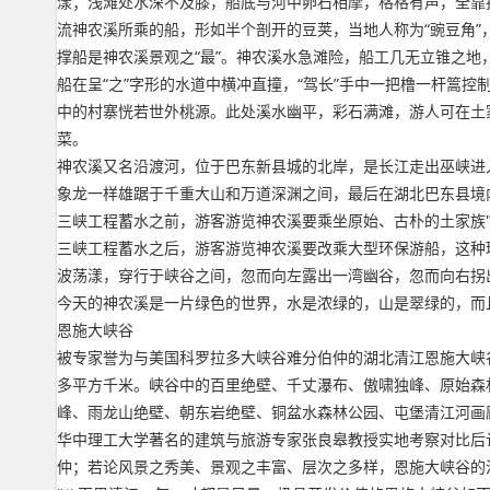
漾；浅滩处水深不及膝，船底与河中卵石相摩，格格有声，全靠
流神农溪所乘的船，形如半个剖开的豆荚，当地人称为“豌豆角”
撑船是神农溪景观之“最”。神农溪水急滩险，船工几无立锥之地
船在呈“之”字形的水道中横冲直撞，“驾长”手中一把橹一杆篙
中的村寨恍若世外桃源。此处溪水幽平，彩石满滩，游人可在土
菜。
神农溪又名沿渡河，位于巴东新县城的北岸，是长江走出巫峡进
象龙一样雄踞于千重大山和万道深渊之间，最后在湖北巴东县境
三峡工程蓄水之前，游客游览神农溪要乘坐原始、古朴的土家族
三峡工程蓄水之后，游客游览神农溪要改乘大型环保游船，这种
波荡漾，穿行于峡谷之间，忽而向左露出一湾幽谷，忽而向右拐
今天的神农溪是一片绿色的世界，水是浓绿的，山是翠绿的，而
恩施大峡谷
被专家誉为与美国科罗拉多大峡谷难分伯仲的湖北清江恩施大峡谷
多平方千米。峡谷中的百里绝壁、千丈瀑布、傲啸独峰、原始森
峰、雨龙山绝壁、朝东岩绝壁、铜盆水森林公园、屯堡清江河画
华中理工大学著名的建筑与旅游专家张良皋教授实地考察对比后
仲；若论风景之秀美、景观之丰富、层次之多样，恩施大峡谷的