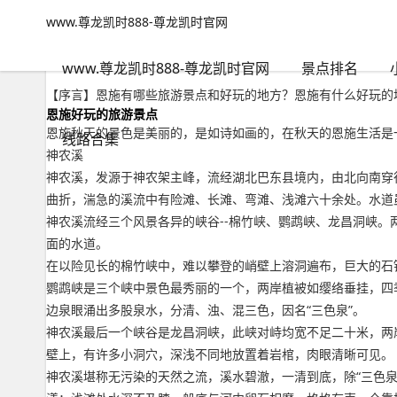
www.尊龙凯时888-尊龙凯时官网
景点排名
文章正文
www.尊龙凯时888-尊龙凯时官网
恩施有哪些旅游景点和好玩的地方？恩施有什么好玩的地方景点推荐
背包客
2022年09月19日 06:00
98
0
www.尊龙凯时888-尊龙凯时官网
景点排名
【序言】恩施有哪些旅游景点和好玩的地方？恩施有什么好玩的
恩施好玩的旅游景点
恩施秋天的景色是美丽的，是如诗如画的，在秋天的恩施生活是
线路合集
神农溪
神农溪，发源于神农架主峰，流经湖北巴东县境内，由北向南穿
曲折，湍急的溪流中有险滩、长滩、弯滩、浅滩六十余处。水道
神农溪流经三个风景各异的峡谷--棉竹峡、鹦鹉峡、龙昌洞峡
面的水道。
在以险见长的棉竹峡中，难以攀登的峭壁上溶洞遍布，巨大的石
鹦鹉峡是三个峡中景色最秀丽的一个，两岸植被如缨络垂挂，四季
边泉眼涌出多股泉水，分清、浊、混三色，因名“三色泉”。
神农溪最后一个峡谷是龙昌洞峡，此峡对峙均宽不足二十米，两岸
壁上，有许多小洞穴，深浅不同地放置着岩棺，肉眼清晰可见。
神农溪堪称无污染的天然之流，溪水碧澈，一清到底，除“三色