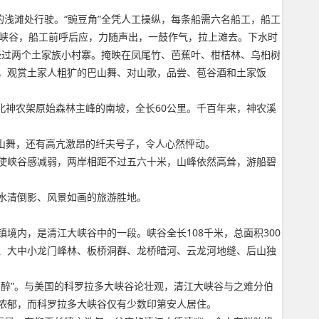
浅滩处行驶。“豌豆角”全凭人工操纵，每条船需六名船工，船工
声震峡谷，船工前呼后应，力随声出，一鼓作气，拉上滩去。下水时
经过两个土家族小村寨。掩映在凤尾竹、芭蕉叶、柑桔林、乌桕树
，观赏土家人粗犷的巴山舞、对山歌，品尝、苞谷酒和土家饭
北神农架原始森林主峰的南坡，全长60公里。千百年来，神农溪
山舞，还有高亢激昂的纤夫号子，令人心然怦动。
使峡谷感减弱，两岸相距不过五六十米，山峰依然高耸，游船碧
水清倒影、风景如画的旅游胜地。
内，是清江大峡谷中的一段。峡谷全长108千米，总面积300
、大中小龙门峰林、板桥洞群、龙桥暗河、云龙河地缝、后山独
醉”。与美国的科罗拉多大峡谷论壮观，清江大峡谷与之难分伯
浓郁，而科罗拉多大峡谷仅有少数印第安人居住。