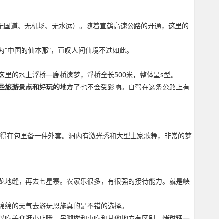
、无国道、无机场、无水运）。随着宣鹤高速公路的开通，这里的
“中国的仙本那”，直叹人间仙境不过如此。
里的水上浮桥—廊桥遗梦，浮桥全长500米，整体呈s型。
些旅游景点和好玩的地方
了也不会受影响。自驾在这条公路上有
，记得在包里备一件外套。洞内有激光秀和大型土家歌舞，非常的梦
龙地缝，再去七星寨。农家乐很多，有很强的接待能力。就是峡
绵绵的天气去游玩恩施真的是不错的选择。
以吃美食逛小店哦。吊脚楼和小吃和其他地方有区别。烤糍粑一