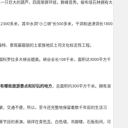
象一只巨大的葫芦，四周翠屏环绕，群峰竞秀。梭布垭石林拥有大
0多米，其中水洞“小三峡”长500多米，干洞和迷津洞长1800
独特、景观最靓丽的土家族地区土司文化标志性工程。
罗拉多大峡谷媲美。峡谷全长108千米，面积达3000平方千
有哪些旅游景点和好玩的地方
，总面积约300平方千米。拥有溶
僻，交通不便，所以，至今还完整地保留着数千年前的生活习
等节目的表演，徜徉在青色瓦、白色墙、吊脚楼、石板街间，可