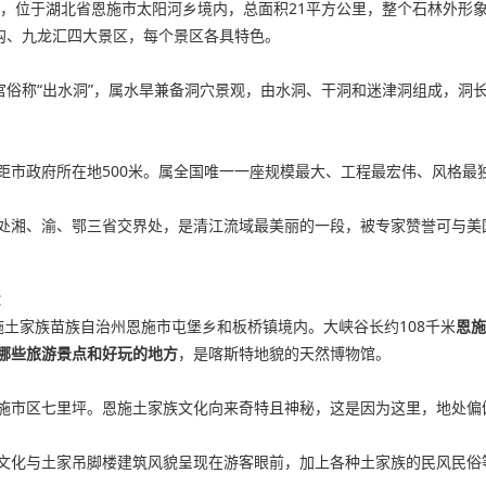
区，位于湖北省恩施市太阳河乡境内，总面积21平方公里，整个石林外形
沟、九龙汇四大景区，每个景区各具特色。
称“出水洞”，属水旱兼备洞穴景观，由水洞、干洞和迷津洞组成，洞长230
距市政府所在地500米。属全国唯一一座规模最大、工程最宏伟、风格最
湘、渝、鄂三省交界处，是清江流域最美丽的一段，被专家赞誉可与美国科
：
施土家族苗族自治州恩施市屯堡乡和板桥镇境内。大峡谷长约108千米
恩施
哪些旅游景点和好玩的地方
，是喀斯特地貌的天然博物馆。
施市区七里坪。恩施土家族文化向来奇特且神秘，这是因为这里，地处偏
文化与土家吊脚楼建筑风貌呈现在游客眼前，加上各种土家族的民风民俗