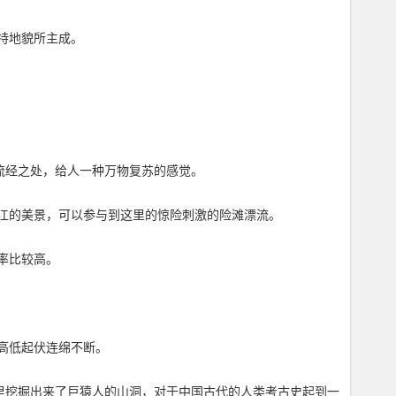
特地貌所主成。
流经之处，给人一种万物复苏的感觉。
江的美景，可以参与到这里的惊险刺激的险滩漂流。
率比较高。
高低起伏连绵不断。
里挖掘出来了巨猿人的山洞，对于中国古代的人类考古史起到一