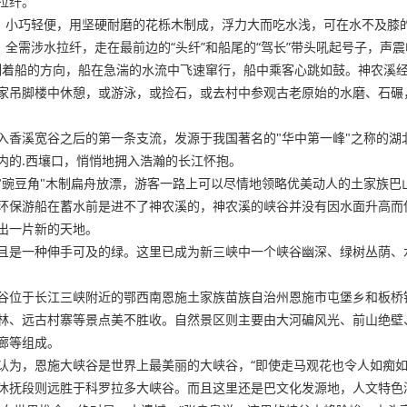
拉纤。
，小巧轻便，用坚硬耐磨的花栎木制成，浮力大而吃水浅，可在水不及膝的
，全需涉水拉纤，走在最前边的“头纤”和船尾的“驾长”带头吼起号子，
控制着船的方向，船在急湍的水流中飞速窜行，船中乘客心跳如鼓。神农溪
家吊脚楼中休憩，或游泳，或捡石，或去村中参观古老原始的水磨、石碾
入香溪宽谷之后的第一条支流，发源于我国著名的"华中第一峰"之称的湖
内的.西壤口，悄悄地拥入浩瀚的长江怀抱。
"豌豆角"木制扁舟放漂，游客一路上可以尽情地领略优美动人的土家族巴
环保游船在蓄水前是进不了神农溪的，神农溪的峡谷并没有因水面升高而
出一片新的天地。
且是一种伸手可及的绿。这里已成为新三峡中一个峡谷幽深、绿树丛荫、
位于长江三峡附近的鄂西南恩施土家族苗族自治州恩施市屯堡乡和板桥镇境
林、远古村寨等景点美不胜收。自然景区则主要由大河碥风光、前山绝壁
廊等组成。
认为，恩施大峡谷是世界上最美丽的大峡谷，“即使走马观花也令人如痴如
沐抚段则远胜于科罗拉多大峡谷。而且这里还是巴文化发源地，人文特色