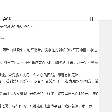
杂谈
玩的地方”的内容如下：
欢。
，两岸山峰紧束，绝壁峭耸，溪水在刀削般的峡壁间冲撞，水道
如穿幽巷重门。一座座高达数百米的山峰劈面压来，几乎望不见前
漂流，全凭船工技巧，令人心跳怦然，却是有惊无险。
看到盛开的鲜花，故名“年花滩”；有一处“九股水”的地方，溪
可见人文景观--岩棺群和古栈道。峡东岸离水面150米高的绝
雪似雾，船行如飞；水缓处形成幽静平湖，浓绿莫测，扁舟荡