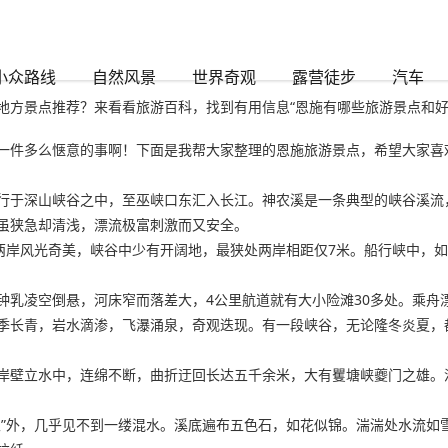
-www.尊龙凯时888
小众路线
自然风景
世界奇观
露营徒步
汽车
地方景点推荐？来看看旅游百科，找到有用信息“恩施有哪些旅游景点和好
一件多么惬意的事啊！下面是我帮大家整理的恩施旅游景点，希望大家喜
行于深山峡谷之中，至巫峡口东汇入长江。神农溪是一条典型的峡谷溪流
虽狭急却清浅，漂流极富刺激而又安全。
。两岸风光奇美，峡谷中少有开阔地，最狭处两岸相距仅7米。船行峡中，
钟乳凌空倒悬，河床窄而落差大，4公里航道就有大小险滩30多处。乘舟
长青，岩水滴渗，飞瀑涌泉，奇观迭现。有一段峡谷，无论隆冬炎夏，都可
壁立水中，连绵不断，曲折迂回长达五千余米，大有矍塘峡夔门之雄。沿途
泉”外，几乎见不到一缕混水。溪底遍布五色石，如花似锦。湍湍处水流如