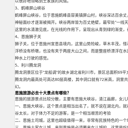
以很好地领略到土家族的风情。
3、鹤峰屏山峡谷
鹤峰屏山峡谷，位于恩施鹤峰县容美镇屏山村，峡谷深达百余丈
神秘面纱才逐渐被揭开。峡谷两岸皆为百丈绝壁，最窄处“一线天
这里的水清澈见底，在光线的作用下，呈现出从青到绿的渐变，
4、恩施狮子关
狮子关，位于恩施州宣恩县境内，这里山势险峻，草木丰茂，怪
浮桥没有桥墩，也没有夹于两座大山之间，而是整座桥漂浮在水
种水上行驶的感觉。
5、利川腾龙洞
腾龙洞景区位于“龙船调”的故乡湖北省利川市，景区总面积69
腾龙洞内最高处可高达80层高楼，其中洞口就有72米高，洞里
幻。
恩施旅游必去十大景点有哪些？
恩施的旅游景点比较分散，主要有恩施大峡谷，清江画廊，女儿
一、恩施大峡谷，这个景点是相当出名了，就不说在湖北内，就
谷太长，对于体力不足的游客，是一个相当艰苦的考验
二、恩施土司城，这里也超级值得一来，非常有民族特色的一个
三、恩施土家女儿城，来到恩施是必须要来女儿城的，这里是吃