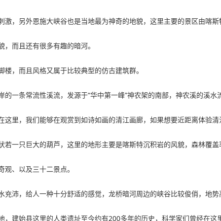
刺激，另外恩施大峡谷也是当地最为神奇的地貌，这里主要的景区由喀斯
貌，而且还有很多有趣的暗河。
脚楼，而且风格又属于比较典型的仿古建筑群。
岸的一条常流性溪流，发源于“华中第一峰”神农架的南部，神农溪的溪水
在这里，我们能够在观赏到如诗如画的清江画廊，如果想要近距离体验清
状若一只巨大的葫芦，这里的地形主要是喀斯特沉积岩的风貌，森林覆盖
奇观、以及三十二景点。
水充沛，给人一种十分舒适的感觉，龙桥暗河周边的峡谷比较俊俏，地势
地，建始县这里的人类遗址至今约有200多年的历史，科学家们曾经在这