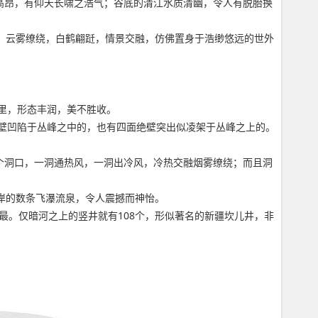
高昂，有仰天长啸之浩气；谷底的清江水质清幽，令人有脱胎换
下，云雾缭绕，白鹤翩跹，情景交融，仿佛置身于浩缈悠远的世外
里，形态丰润，美不胜收。
壁凹陷于丛峰之中的，也有四面绝壁突出似凌架于丛峰之上的。
个洞口，一洞通热风，一洞出冷风，冷热交融烟雾缭绕；而且洞
两岸的数条飞瀑流泉，令人震撼而神怡。
最。仅暗河之上的竖井就有108个，形似著名的新疆坎儿井，非