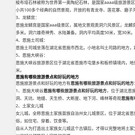
梭布垭石林被称为世界第一奥陶纪石林，是国家aaaa级旅游景
小共100多个经典的自然景观，开放的有青龙寺、莲花寨、磨子
3、龙鳞宫：
恩施龙鳞宫是国家aaa级景区，属地文景观类洞穴风景区，龙麟宫俗
多米。洞穴雄奇神秀、水陆兼备。洞内平均高度50米，宽30米。
4、恩施土司城：
恩施土司城坐落在湖北省恩施市西北，小地名叫土司路的地方，
5、恩施大峡谷：
恩施大峡谷旅游景区位于湖北省恩施市屯堡乡和板桥镇境内，地处
米。
恩施有哪些旅游景点和好玩的地方
恩施旅游景点和好玩的地方有
恩施有哪些旅游景点和好玩的地方
1、恩施大峡谷
恩施有哪些旅游景点和好玩的地方
，位于湖北恩
洞、天坑、地缝、天生桥、大断崖、地下河、峰林等奇观
恩施有
2、土家女儿城
女儿城，全称恩施土家族苗族自治州女儿城景区，位于湖北省恩
俗，如住宅、穿着、饮食等。
自从人为打造出土家族女儿城这个古镇后，才得以完整地将土家