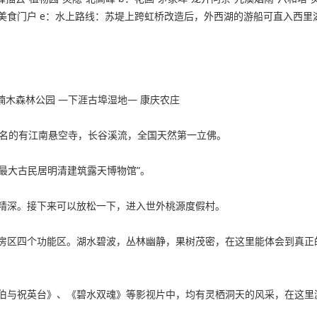
一美食门户 e：水上路线：苏堤上跨虹桥改造后，外西湖的游船可直入西里湖 并
楠木森林公园 —下涯古埠湿地— 康庆农庄
，著名的有江南悬空寺，长谷溪流，全国天然第一立佛。
“最大古民居明清建筑露天博物馆”。
精深。接下来可以放松一下，进入世外桃源度假村。
房区四个功能区。湖水碧波，丛林幽静，果树茂密，在这里能体会到真正
山伯与祝英台》、《碧水双魂》等影视片中，均有灵栖洞天的风采，在这