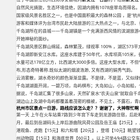
自然风光旖旎，生态环境佳绝，因湖内拥有1078座翠岛而得名
国家级风景名胜区之一，也是中国面积最大的森林公园 ，是“杭
游客和媒体评为台湾市民赴大陆旅游的三大热点之一，与北京、长江
千岛湖所在的县城——千岛湖镇是一个充满浙西风情的滨湖旅游小
开她神秘的面纱。
千岛湖风景区群山绵延，森林繁茂，绿视率 100% ，湖区57
千岛湖即新安江水库。这座水库建于50年代，水库坝高105米，长
水量可达178亿立方，比西湖大3000多倍。这座大型水库，不
布,形态奇特著称.既似太湖的烟波浩渺, 又有西湖的娟秀气韵。
云消雾散，湖水奇妙的颜色渐渐显露。不是绿，不是蓝，又似绿似
千岛湖湖面开阔，一碧万顷，岛屿棋布；大岛如山，小岛如船，
据说，千岛湖汇集了很多山泉，天然矿泉水“农夫山泉”就取自千岛
湖边山上及湖中岛屿都覆盖着茂密的植被，不见土，不露石，青
杭州市区景点一日游，路线应该怎么走？？谢谢了，大神帮忙啊
第一天 上午在火车站乘7路到少年宫下车走到龙游路住宿，后
月，最后到岳湖码头上岸后游曲院风荷公园及岳王庙【25元】，后
港观鱼、虎跑【15元】和六和塔【20元】，登塔【10元】眺
州动物园【15元】和海底世界【60元】。以上可坐4/k4路公