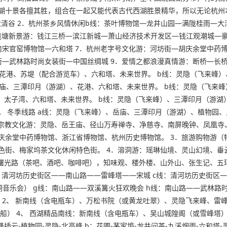
湖十景各擅其胜，组合在一起又能代表古代西湖胜景精华，所以无论杭州
清谷 2．杭州茶乡风情休闲b线：茶叶博物馆—龙井山园—满陇桂雨—大清
州钱塘新景游：钱江三桥—滨江新城—萧山经济技术开发区—钱江观潮城—
南宋官窑博物馆—六和塔 7．杭州老字号文化游：河坊街—胡庆余堂中药
—武林路时尚女装街—中国丝绸城 9．爱情之都浪漫真情游：断桥—长
、花港、苏堤（配合游览车）、六和塔、未来世界。 b线：灵隐（飞来峰
岳庙、三潭印月（游湖）、花港、六和塔、未来世界。 b线：灵隐（飞来
、太子湾、六和塔、未来世界。 b线：灵隐（飞来峰）、三潭印月（游湖）
 冬季线路 a线：灵隐（飞来峰）、岳庙、三潭印月（游湖）、植物园、
1．宗教文化游：灵隐、岳王庙、径山万寿禅寺、净慈寺、南屏晚钟、凤凰寺
庆余堂中药博物馆、浙江省博物馆、杭州历史博物馆。 3．旅游购物游（
街、梅家坞茶文化休闲特色街。 4．溶洞游：瑶琳仙境、灵山幻境、垂
曙光路（茶吧、酒吧、咖啡吧），知味观、楼外楼、山外山、张生记、五
：清河坊历史街区——南山路——雷峰塔——宋城 c线：清河坊历史街区
音乐会） g线：南山路——双溪篝火狂欢晚会 h线：南山路——武林路时
 2、 新南线（含电瓶车）、万松书院（或黄龙吐翠）、灵隐飞来峰、雷峰
船） 4、 西湖精品南线：新南线（含电瓶车）、吴山城隍阁（或雪峰塔）
插云-植物园-灵隐-北高峰 b：花圃-茅家埠-龙井问茶-九溪烟雨-六和塔-灵