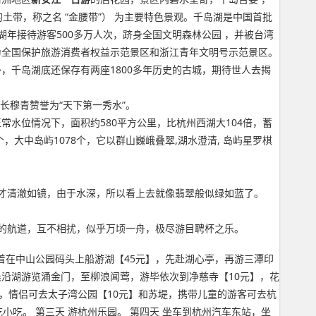
土带，称之名 “金腰带”） 为主要特色景观。千岛湖是中国首批
年接待游客500多万人次，跻身全国文明森林公园 ，并被台湾
被评为全国保护旅游消费者权益示范景区和浙江青年文明号示范景区。
，千岛湖底还保存有两座1800多年历史的古城，期待世人去揭
社长穆青赞誉为“天下第一秀水”。
正常水位情况下，面积约580平方公里，比杭州西湖大104倍，蓄
，大中岛屿1078个，它以群山巍峨叠翠,湖水澄清, 岛屿星罗棋
才清澈如镜，由于水深，所以看上去就像翡翠般似绿如蓝了。
的航道，互不相扰，似乎万顷一舟，极尽游目聘杯之乐。
着在中山公园码头上船游湖【45元】，先赴湖心亭，再游三潭印
早晨沿湖游览涌金门，至柳浪闻莺，游毕依次到净慈寺【10元】，花
】，情侣可去太子湾公园【10元】和苏堤，携带儿童的游客可去杭
小吃。 第三天 游杭州乐园。 第四天 坐车到杭州汽车东站，坐