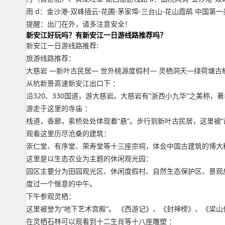
雨 d：金沙港-双峰插云-花圃-茅家埠-三台山-花山霞鹃 中国第
提醒：出门在外，请多注意安全！
新安江好玩吗？有新安江一日游线路推荐吗？
新安江一日游线路推荐:
旅游线路推荐：
大慈岩 —新叶古民居— 世外桃源度假村— 灵栖洞天—绿荷塘古
从杭新景高速新安江出口下 ：
沿320、330国道，游大慈岩。大慈岩有“浙西小九华”之美称
游走于这里的寺庙 ：
栈道，香廊，索桥处处体现着“悬”。步行到新叶古民居，这里被
观看这里历尽沧桑的建筑：
崇仁堂、有序堂、荣寿堂等十三座宗祠，体会中国古建筑的博大
这里是以生态农业为主题的休闲观光园：
园区主要分为田园观光区、休闲度假村、自然生态保护区、景观
度过一个惬意的中午。
下午参观灵栖：
这里被誉为“地下艺术宫殿”。 《西游记》、《封神榜》、《梁
在灵栖石林可以观看到十二生肖等十八座雕塑 ：