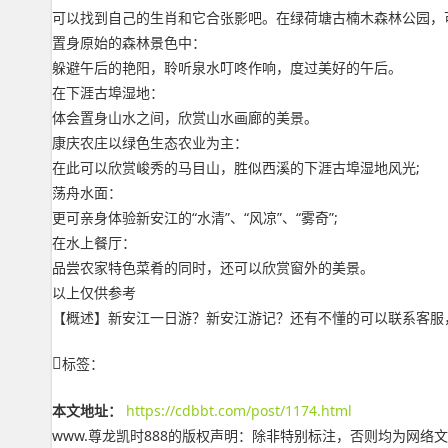
可以找到自己的生肖和它合张影吧。在绿荷塘古楠木森林公园，可
置身原始的森林景色中：
躲避午后的艳阳，聆听泉水叮咚作响，度过美好的午后。
在下涯古埠湿地：
体会置身山水之间，欣赏山水画廊的美景。
康庆农庄以绿色生态农业为主：
在此可以欣赏峻秀的马目山，胜似西溪的下涯古埠湿地风光;
荡舟水面：
更可亲身体验新安江的“水清”、“风凉”、“雾奇”;
在水上餐厅：
品尝农家特色菜肴的同时，还可以欣赏窗外的美景。
以上仅供参考
【概述】新安江一日游？新安江游记？还有不懂的可以联系客服，更多“新
标签：
本文地址：
https://cdbbt.com/post/1174.html
www.尊龙凯时888的版权声明：
除非特别标注，否则均为网络文