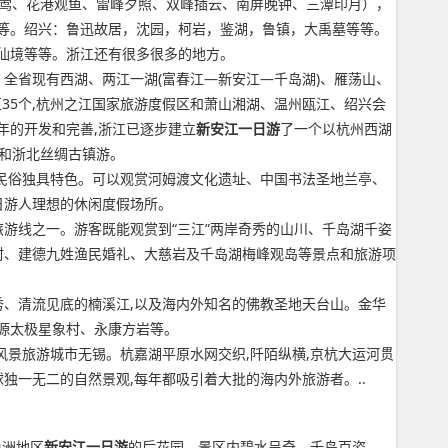
闻莺、花港观鱼、雷峰夕照、双峰插云、南屏晚钟、三潭印月），
等。绍兴：鲁迅故居，沈园，柯岩，鉴湖，鲁镇，大禹墓等等。
仙境等等。浙江还有很多很多的地方。
余处。全省现有西湖、两江一湖(富春江—新安江—千岛湖)、雁荡山、
35个,杭州之江国家旅游度假区和萧山湘湖、温州瓯江、绍兴会
年的开发和完善,浙江已逐步建立
新安江一日游
了一个以杭州西湖
游和浙北丝绸古镇游。
风民俗独具特色。可以观赏河姆渡文化遗址、中国书法圣地兰亭、
日游人理想的休闲度假场所。
游线之一。游客既能观赏到“三江”两岸奇秀的山川、千岛湖千姿
村、建德九姓渔民婚礼、大慈岩及千岛湖梅峰观岛等景点和旅游项
秀、清流见底的楠溪江,以及海内外知名的佛教圣地天台山。金华
源太极星象村、永康方岩等。
风景旅游城市无锡。杭嘉湖平原水网交织,阡陌纵横,京杭大运河贯
独一无二的自然景观,每年都吸引着大批的海内外旅游者。..
角洲地区
新安江一日游
的后花园，景区内碧水呈奇，千岛百姿 ，