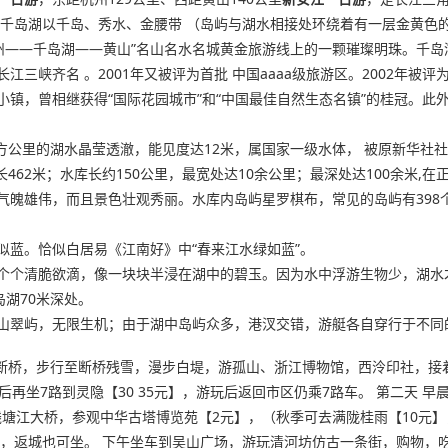
。千岛湖以千岛、秀水、金腰带 （岛屿与湖水相接处环绕着有一层金黄色的
州——千岛湖——黄山”名山名水名城黄金旅游线上的一颗璀璨明珠。千岛湖
三峡齐名 。2001年又被评为首批 中国aaaa级旅游区。2002年
镇，曾相继获得“国际花园城市”和“中国最佳自然生态名镇”的桂冠。此外
3平方公里的湖水晶莹透澈，能见度达12米，属国家一级水体， 被原新华社
462米；水库长约150公里，最宽处达10余公里；最深处达100余米,在
但气魄雄伟，而且景色壮观秀丽。水库内岛屿星罗棋布，常见的岛屿有398个
蓝。恰似白居易《江南好》中“春来江水绿如蓝”。
个个清脆欲滴，像一块块半浸在湖中的碧玉。因为水中浮游生物少，湖水
湖70米深处。
山翠屿，无限生机；由于湖中岛屿众多，港汊交错，游艇各自穿行于不同
赴断桥，步行至断桥残雪，漫步白堤，游孤山、浙江博物馆，西泠印社，接
再坐7路到灵隐【30 35元】，游玩后返回市区仍乘7路车。 第二天 
望钱塘江大桥，参观中华古塔博览苑【2元】，（秋季可去满陇桂雨【10元
交车，返城也可坐。 下午坐车到吴山广场，游玩清河坊仿古一条街，购物，吃