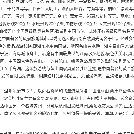
。杭州：西湖10景（苏堤春晓、曲苑风荷、平湖秋月、断桥残雪、柳浪
江，千岛湖等等。临安：大明山，浙西大峡谷，竹海等等。桐庐：漂流等
山等等。温州：泰顺廊桥等等。金华：双龙洞，诸葛八卦村等等。丽水：
貌景观800余处,水域景观200余处,生物景观100余处,人文景观100
都等11个国家级风景名胜区,数量列中国首位。此外还有省级风景名胜区
也是中国著名的风景旅游城市,以秀丽迷人的西湖自然风光闻名于世。经过多
色的精品旅游线路,即浙东水乡佛国游、浙西名山名水游、浙南奇山秀水
市宁波、海岛城市舟山。沿途有中国最典型的江南水乡地貌,景色优美,民
景区、中国四大佛教名山之一的普陀山。嵊泗列岛风景区的海滨浴场,是夏
江至千岛湖。这条旅游线与黄山国家风景名胜区连接,是中国著名的黄金旅
新开发的富阳古法造纸、桐庐红灯笼乡村家园、天目溪漂流、兰溪诸葛八卦
位于温州乐清市境内、以奇石叠嶂和飞瀑流泉闻名于世雁荡山,两岸峰峦叠
可观赏的胜景主要有金华双龙洞、缙云仙都山、东阳横店影视城、武义俞
达中国另一个名城苏州；也可从杭州出发经湖州,乘船观赏太湖风光,直达
、南湖风光都是知名的旅游胜地。特别值得一提的是钱江涌潮,更是北半球
一日游
，东距杭州129公里、西距黄山140公里
新安江一日游
，是长江三