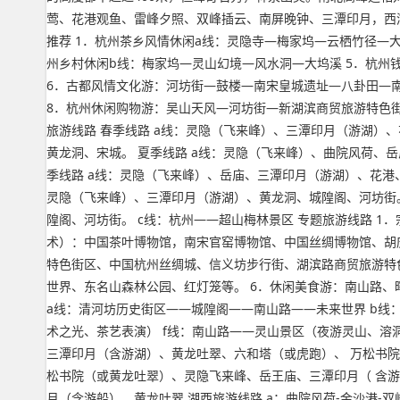
莺、花港观鱼、雷峰夕照、双峰插云、南屏晚钟、三潭印月，西
推荐 1．杭州茶乡风情休闲a线：灵隐寺—梅家坞—云栖竹径—大
州乡村休闲b线：梅家坞—灵山幻境—风水洞—大坞溪 5．杭
6．古都风情文化游：河坊街—鼓楼—南宋皇城遗址—八卦田—
8．杭州休闲购物游：吴山天风—河坊街—新湖滨商贸旅游特色街
旅游线路 春季线路 a线：灵隐（飞来峰）、三潭印月（游湖）
黄龙洞、宋城。 夏季线路 a线：灵隐（飞来峰）、曲院风荷、
季线路 a线：灵隐（飞来峰）、岳庙、三潭印月（游湖）、花港
灵隐（飞来峰）、三潭印月（游湖）、黄龙洞、城隍阁、河坊街。
隍阁、河坊街。 c线：杭州——超山梅林景区 专题旅游线路 
术）：中国茶叶博物馆，南宋官窑博物馆、中国丝绸博物馆、胡
特色街区、中国杭州丝绸城、信义坊步行街、湖滨路商贸旅游特色
世界、东名山森林公园、红灯笼等。 6．休闲美食游：南山路、
a线：清河坊历史街区——城隍阁——南山路——未来世界 b线
术之光、茶艺表演） f线：南山路——灵山景区（夜游灵山、溶洞
三潭印月（含游湖）、黄龙吐翠、六和塔（或虎跑）、 万松书院
松书院（或黄龙吐翠）、灵隐飞来峰、岳王庙、三潭印月（ 含游
月（含游船）、黄龙吐翠 湖西旅游线路 a：曲院风荷-金沙港-双峰