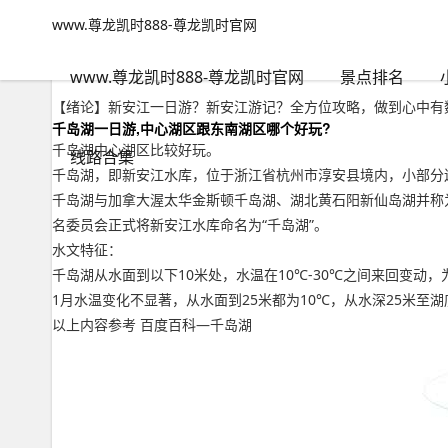
www.尊龙凯时888-尊龙凯时官网
自然风景
文章正文
www.尊龙凯时888-尊龙凯时官网
新安江一日游？新安江游记-www.尊龙凯时888
背包客
2022年09月19日 12:36
85
0
www.尊龙凯时888-尊龙凯时官网
景点排名
【绪论】新安江一日游？新安江游记？全方位攻略，做到心中有数
千岛湖一日游,中心湖区跟东南湖区哪个好玩?
千岛湖中心湖区比较好玩。
线路合集
千岛湖，即新安江水库，位于浙江省杭州市淳安县境内，小部分连
千岛湖与加拿大渥太华金斯顿千岛湖、湖北黄石阳新仙岛湖并称为"
名委员会正式将新安江水库命名为“千岛湖”。
水文特征：
千岛湖从水面到以下10米处，水温在10℃-30℃之间来回变动，
1月水温变化不显著，从水面到25米都为10℃，从水深25米至
以上内容参考 百度百科—千岛湖