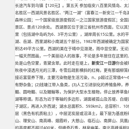
长途汽车到乌镇【120元】。第五天 参加临安八百里风情岛、太
名胜区—西湖风景名胜区、“两江一湖”（富春江—新安江—千
森林公园；一个国家级旅游度假区—之江国家旅游度假区；全国
景区、景点120余处。 西湖景区位于浙江省杭州市西面，它以
里（包括湖中岛屿为6．3平方公里），湖岸周长15公里。水的平
湖、岳湖、西里湖和小南湖五个部分。1982年西湖被确定为国家
积达49平方公里。西湖的美在于晴中见潋滟，雨中显空蒙。无论
一幅天然图画，一个美丽动人的故事，不论是多年居住在这里的
处是山色空蒙，青黛含翠。此时走在堤上，
新安江一日游
你会被
秋夜中浸透月光的三潭，冬雪后疏影横斜的红梅，更有那烟柳笼纱
接近富营养下限，主要污染物是生活污染，n、p超过正常值4～6倍；
有野杂鱼；(2)钱塘江带入鱼类，(3)人工引进驯化的养殖鱼种
鲴、圆吻鲴、以及鳗鲡等，为保护大型水生植物，停止放养草鱼
湖等称谓。形态为近于等轴的多边形，湖面被孤山及苏堤、白堤
子湖区，再进入外西湖；湖水总面积5．593km2，总容积1
层（黑色有机质粘土），中层泥炭层或沼泽土，最下层为基底粉
山、理安山、南高峰、烟霞岭，大慈山、临石山、南屏山、凤凰
的高度都不超过400米，但峰奇石秀，林泉幽美。南北高峰遥