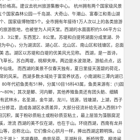
反而价格高。建议去杭州旅游集散中心。 杭州拥有两个国家级风景
五个国家森林公园—千岛湖、大奇山、午潮山、富春江和青山湖
个、国家级博物馆5个。全市拥有年接待1万人次以上的各类旅游
的旅游胜地，也被誉为人间天堂。西湖的水面面积约5.66平方公
长3．3公里，东西宽2．8公里。苏堤和白提将湖面分成里湖、外
以西湖为中心，分为湖滨区、湖心区、北山区、南山区和钱塘区，总面
美 态。湖区以苏堤和白堤的优美风光见称。 西湖，是一首诗，
飞草长。苏白两堤，桃柳夹岸。两边是水波潋滟，游船点点，远
外仙境。 而西湖的美景不仅春天独有，夏日里接天莲碧的荷花，
寻常的风采。 西湖多数水域处于富营养状态，小南湖和三潭内湖已
0年代初鱼类有51种，分属10目16科43属，鱼类来源有：(1)固
%～80%；其次是鲫、河内鲫，其他养殖鱼类还有团头鲂、细鳞
湖有武林水，名圣湖，金牛湖，龙川，钱源，钱塘湖，上湖，西子
充分掺混，造成各湖区水质差异，大部分径流补给先进入西侧3个
湖沼相沉积，属于粉砂质粘土或粉砂质亚粘土，最上层皆为藻骸腐泥
溪，泄流 西湖的美不仅在湖，也在于山。环绕西湖，西南有龙井
山等，总称北山。它们像众心拱月一样，捧出西湖这颗明珠。山
就位于湖上：苏堤春晓、曲苑风荷、平湖秋月、断桥残雪、柳浪闻