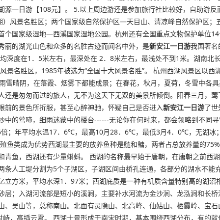
湖源一日游【108元】。 5.以上周边游还是参加旅行社比较好，自助游
岛湖）风景名胜区；两个国家级自然保护区—天目山、清凉峰自然保护区；
首个国家级湿地—西溪国家湿地公园。杭州还有全国重点文物保护单位14
其秀丽的湖光山色和众多的名胜古迹而闻名中外，是
新安江一日游
我国著名
均深度在1．5米左右，最深处在 2．8米左右，最浅处不到1米。湖南北
风景名胜区，1985年被选为“全国十大风景名胜”。 杭州西湖风景区
雨雪晴阴，在落霞、烟雾下都能成景；在春花，秋月，夏荷，冬雪中各具
人还是匆匆而过的旅人，无不为这天下无双的美景所倾倒。阳春三月，莺
眼前的景色所折服，甚至心醉神驰，怀疑自己是否进入
新安江一日游
了世
中的莺啼，细雨迷蒙中的楼台------无论你在何时来，都会领略到不同
年平均水温17．6℃，最高10月28．6℃，最低3月4．0℃，无湖冰；8
，养殖鱼类成为优势西湖最主要的放养鱼种是鲢和鳙，两者占总放养量的75
和青鱼，西湖还有少量蝌蚪。 西湖的名称最早始于唐朝，在唐朝之前西
两条人工堤分割为5个子湖区，子湖区间由桥孔连通，各部分的湖水不能
．10亿立方米，平均水深1．97米；西湖底质是一种有机质含量特别高的
砂层；入湖河流部是短小的溪涧，主要补水河流为金沙涧、龙泓涧和长桥
山、吴山等，总称南山。北面有灵隐山、北高峰、仙姑山、栖霞岭、宝石
相对峙，高插云霄。 西湖十景形成于南宋时期，基本围绕西湖分布，有的