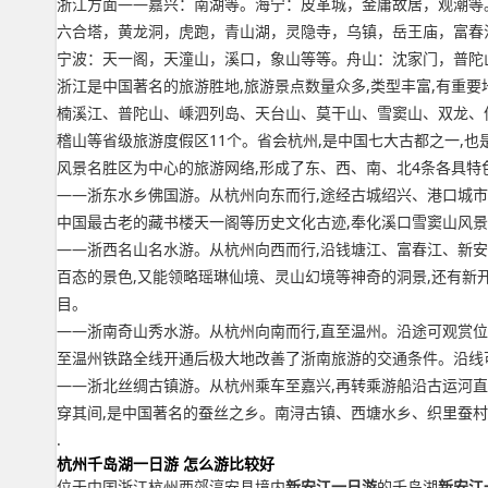
浙江方面——嘉兴：南湖等。海宁：皮革城，金庸故居，观潮等
六合塔，黄龙洞，虎跑，青山湖，灵隐寺，乌镇，岳王庙，富春
宁波：天一阁，天潼山，溪口，象山等等。舟山：沈家门，普陀
浙江是中国著名的旅游胜地,旅游景点数量众多,类型丰富,有重要地
楠溪江、普陀山、嵊泗列岛、天台山、莫干山、雪窦山、双龙、仙
稽山等省级旅游度假区11个。省会杭州,是中国七大古都之一,
风景名胜区为中心的旅游网络,形成了东、西、南、北4条各具特
——浙东水乡佛国游。从杭州向东而行,途经古城绍兴、港口城
中国最古老的藏书楼天一阁等历史文化古迹,奉化溪口雪窦山风
——浙西名山名水游。从杭州向西而行,沿钱塘江、富春江、新安
百态的景色,又能领略瑶琳仙境、灵山幻境等神奇的洞景,还有
目。
——浙南奇山秀水游。从杭州向南而行,直至温州。沿途可观赏
至温州铁路全线开通后极大地改善了浙南旅游的交通条件。沿线
——浙北丝绸古镇游。从杭州乘车至嘉兴,再转乘游船沿古运河直
穿其间,是中国著名的蚕丝之乡。南浔古镇、西塘水乡、织里蚕村
.
杭州千岛湖一日游 怎么游比较好
位于中国浙江杭州西郊淳安县境内
新安江一日游
的千岛湖
新安江