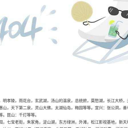
，明孝陵，雨花台，玄武湖，汤山的温泉，总统俯，莫愁湖，长江大桥，
惠山，天下第二泉，灵山大佛，太湖仙岛，梅园等等。宜兴：张公洞，善
等。昆山：千灯等等。
园，七宝老街，朱家角，淀山湖，东方绿洲，外滩，松江影视基地，新天