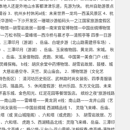
本地人还是外地山水客都津津乐道，先游为快。 杭州自助游景点
谷 3．杭州乡村休闲a线：未来世界—龙坞—西溪风景区 4．杭
豪华游轮—下沙开发区—珊瑚沙游船码头—之江国家旅游度假区
博物馆—胡雪岩故居—鼓楼—南宋官窑博物馆—中国丝绸博物馆
桥—万松书院—雷峰塔—西泠桥与慕才亭—清照亭等 四季一日游
）、三潭印月（游湖）、岳庙、白堤步游（北山路需建停车场）、
峰）、三潭印月（游湖）、岳庙、玉泉植物园、黄龙洞、宋城。 秋
、岳庙、玉泉值物园、虎跑、宋城。 中国第一美食门户 c线：
灵峰探梅。 b线：胡庆余堂中药博物馆、胡雪岩故居、鼓楼、城
、大慈岩悬空寺、天竺、吴山庙会。 2．博物馆游（文化艺
特色街区）：清河坊历史街区、武林路时尚女装街、四季青服装
云洞、瑞晶洞。 5．休闲度假游：杭州乐园、东方文化园、未来
环喜乐城、金色阳光、红泥花园等餐馆饭店。 缤纷之夜”旅游线路
——南山路——雷峰塔——黄龙洞 e线：南山路——龙井山园（艺
尚女装街——中国丝绸城 西湖精品线 1、 灵隐飞来峰、岳庙、
塔（或 吴山城隍阁）、六和塔（或虎跑） 3、 胡雪岩故居、万
、六和塔、 虎跑 5、西湖精品北线：灵隐飞来峰、岳庙、三潭印
隐-北高峰 c：杨公堤-三台山-花山霞鹃-法相探春-南高峰-满陇桂