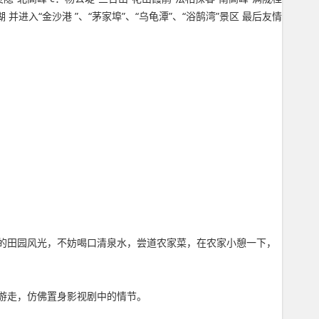
进入“金沙港 ”、“茅家埠”、“乌龟潭”、“浴鹄湾”景区 最后友情
的田园风光，不妨喝口清泉水，尝道农家菜，在农家小憩一下，
里游走，仿佛置身影视剧中的情节。