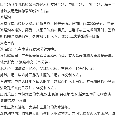
民广场（夜晚的喷泉格外迷人）友好广场、中山广场、宝船广场、海军广
场喷泉走走停停需80分钟左右。
冰峪沟
素有辽南小桂林之称。清新自然、风光无限。离市区行车200分钟。当天
冰峪沟冰峪沟，感受十八家子的纯朴民风，当后半夜三点鸡叫寅时，当黎
明的曙光照进窗帘，久住都市的人啊，你会……
大连旅游一日游
！
大连市内
滨海路：汽车中速行驶50分钟左右。
洋信鳄鱼园：完全依泰国鳄鱼国模式而建，有人鳄表演和人妖歌舞表演。
俄罗斯女 子泥浆摔交（75分钟）
北大桥：滨海路上的桥，又称情侣桥、吉祥桥。10分钟左右。
虎雕广场：以六虎石雕为主题的广场。20分钟左右。
鸟语林：中国大陆地区最大的半自然状态的人工鸟笼，并有精彩的小鸟表
演及孔雀东南飞表演。50分钟左右。
虎滩乐园：木偶戏团的表演,水上表演,另极地馆,包括大型海洋动物表演.
海兽馆,空中索道
付家庄海水浴场：大连市区最好的海水浴场。
森林动物园：依托白云山而建的大型动物园。并可免费参观大象表演、动