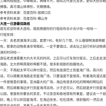
三峰同线相连，中峰略突，两峰平齐，极似古代金元宝状，更似大肚弥勒
佛像。真可谓山体神形，天赐佛缘。
参考资料来源：百度百科-旅顺口区
参考资料来源：百度百科-横山寺
大连一日游最佳路线
首先欢迎你来大连哈，我就根据你的行程给你合计合计哈~~哈哈~~
行程安排：
一天：去老虎滩海洋公园，套票190，有好几个馆，什么珊瑚啊海兽啊都
有，那里的动物表演非常精彩。一定不要错过。进去玩之前打听好动物表
演的时间哈~~
游玩老虎滩需要大约大半天的时间，之后可以打车到付家庄，之后走走滨
海路，北大桥啊燕窝岭啊都不错，很多影视剧的拍摄地点。
一天：不用起太早可以奔付家庄，然后有旅游巴士到星海广场，高兴的
话，可以顺着滨海路走到星海广场，只要温度不是很高，吹着海风溜达是
一件很惬意的事情，亚洲最大的广场，海边有很多的吃的啊喝的啊玩的
啊，然后顺着海边步行到星海湾浴场，沙子还可以，然后就是步行到星海
公园，里面有你要去的圣亚，不过圣亚和极地馆有所重复，建议去一个就
好。晚上可以折回星海湾，在海边坐坐，吃吃烧烤，很舒服的~~然后去
超市买点吃的，准备下一天去发现王国~