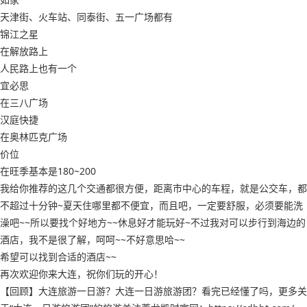
天津街、火车站、同泰街、五一广场都有
锦江之星
在解放路上
人民路上也有一个
宜必思
在三八广场
汉庭快捷
在奥林匹克广场
价位
在旺季基本是180~200
我给你推荐的这几个交通都很方便，距离市中心的车程，就是公交车，都
不超过十分钟~夏天住哪里都不便宜，而且吧，一定要舒服，必须要能洗
澡吧~~所以要找个好地方~~休息好才能玩好~不过我对可以步行到海边的
酒店，我不是很了解，呵呵~~不好意思哈~~
希望可以找到合适的酒店~~
再次欢迎你来大连，祝你们玩的开心！
【回顾】大连旅游一日游？大连一日游旅游团？看完已经懂了吗，更多关