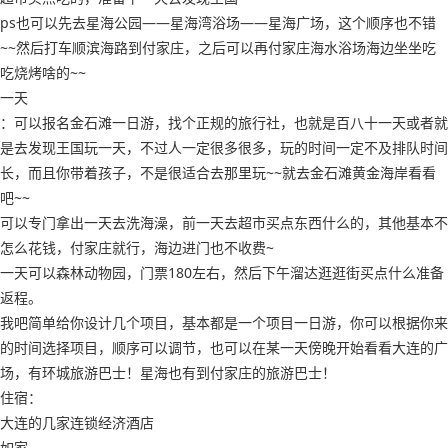
ps也可以先去星海公园——星海湾浴场——星海广场，这个顺序也不错
~~然后打车顺滨海路到付家庄，之后可以再付家庄海水浴场海边坐坐吃
吃烧烤啥的~~
一天
：可以报名金石滩一日游，找个正规的旅行社，也就是百八十一天或者就
是去发现王国玩一天，不过人一定很多很多，玩的时间一定不及排队时间
长，而且你带着孩子，不是很适合去那里玩~~就去金石滩黄金海岸看看
吧~~
可以专门拿出一天去洗海澡，前一天去超市买点东西什么的，其他基本不
怎么花钱，付家庄就行，海边进门也不收费~
一天可以森林动物园，门票180左右，然后下午溜达逛逛街买点什么准备
返程。
我吧简单给你设计几个项目，基本都是一个项目一日游，你可以根据你来
的时间选择项目，顺序可以调节，也可以在某一天傍晚开始看看大连的广
场，有环城旅游巴士！星海也有到付家庄的旅游巴士！
住宿：
大连的几家连锁经济酒店
如家