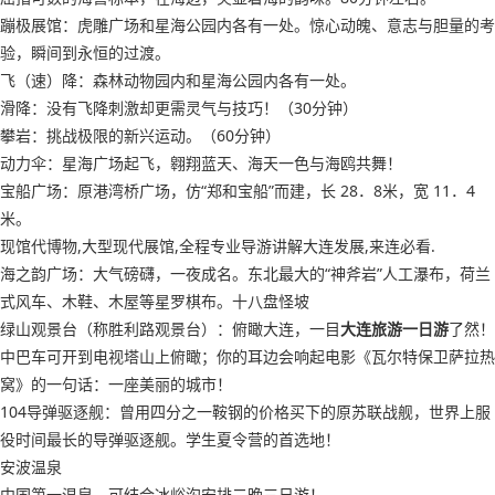
蹦极展馆：虎雕广场和星海公园内各有一处。惊心动魄、意志与胆量的考
验，瞬间到永恒的过渡。
飞（速）降：森林动物园内和星海公园内各有一处。
滑降：没有飞降刺激却更需灵气与技巧！（30分钟）
攀岩：挑战极限的新兴运动。（60分钟）
动力伞：星海广场起飞，翱翔蓝天、海天一色与海鸥共舞！
宝船广场：原港湾桥广场，仿“郑和宝船”而建，长 28．8米，宽 11．4
米。
现馆代博物,大型现代展馆,全程专业导游讲解大连发展,来连必看.
海之韵广场：大气磅礴，一夜成名。东北最大的“神斧岩”人工瀑布，荷兰
式风车、木鞋、木屋等星罗棋布。十八盘怪坡
绿山观景台（称胜利路观景台）：俯瞰大连，一目
大连旅游一日游
了然！
中巴车可开到电视塔山上俯瞰；你的耳边会响起电影《瓦尔特保卫萨拉热
窝》的一句话：一座美丽的城市！
104导弹驱逐舰：曾用四分之一鞍钢的价格买下的原苏联战舰，世界上服
役时间最长的导弹驱逐舰。学生夏令营的首选地！
安波温泉
中国第一温泉。可结合冰峪沟安排二晚三日游！