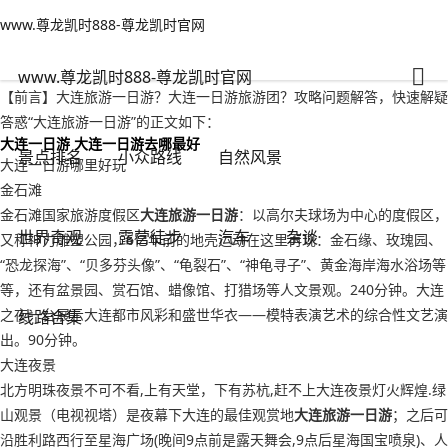
www.尊龙凯时888-尊龙凯时官网
世界奇观
文章正文
www.尊龙凯时888-尊龙凯时官网
大连旅游一日游？大连一日游旅游团-www.尊龙凯时888
千里不留行
2022年09月19日 13:30
86
0
www.尊龙凯时888-尊龙凯时官网
【前言】大连旅游一日游？大连一日游旅游团？攻略问题解答，快速解疑
答惑“大连旅游一日游”的正文如下：
大连一日游 大连一日游去哪最好
景点排名
小众路线
自然风景
大连一日游哪里好玩
金石滩
金石滩国家旅游度假区
大连旅游一日游
：以高尔夫球场为中心的度假区，
世界奇观
露营徒步
汽车
杂谈
又称神力雕塑公园，6亿年前的地壳运动在这里再现：金石缘、玫瑰园、
“恐龙探海”、“贝多芬头像”、“龟裂石”、“神龟寻子”、黄金海岸海水浴场等
等，还有盆景园、赏石馆、蜡像馆、打猎场等人文景观。240分钟。大连
之夜一台展示大连都市风彩和盛世华衣——模特表演艺术的综合性文艺演
线路合集
出。90分钟。
大连夜景
北方明珠夜景不可不看,上有天堂，下有苏杭,赶不上大连夜景灯火辉煌.绿
山观景（电视视塔）是夜幕下大连的最佳观赏地
大连旅游一日游
；之后可
沿胜利路西行至星海广场(晚间9点前是露天舞会,9点后星海国宝喷泉)、人