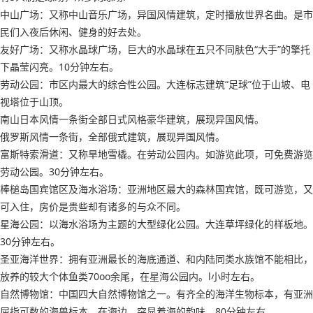
中山广场：又称中山音乐广场，异国风情建筑，定时播放世界名曲。是市
民们入夜后休闲、健身的好去处。
友好广场：又称水晶球广场，巨大的水晶球在五只不同肤色“大手”的擎托
下晶莹闪亮。10分钟左右。
劳动公园：市区内最大的综合性公园。大连标志建筑“足球”位于山坡、电
视塔位于山顶。
南山日本风情一条街全部日式风格豪华建筑，展现异国风情。
俄罗斯风情一条街，全部俄式建筑，展现异国风情。
富斯特索滑道：又称旱地雪橇。在劳动公园内。如游览此项，可免费游览
劳动公园。30分钟左右。
棒槌岛国宾馆区及海水浴场：亚洲地区最大的森林国宾馆，既可游览，又
可入住，房价是贵些却有诸多的与众不同。
星海公园：以海水浴场为主题的大型绿化公园。大连草坪绿化的样板地。
30分钟左右。
圣亚海洋世界：拥有亚洲最长的海底通道、和内陆同类水族馆不能相比，
放养的较大个体鱼类70oo余尾，在星海公园内。l小时左右。
自然博物馆：中国四大自然博物馆之一。有齐全的海洋生物标本，有亚洲
屈指可数的海兽标本，在海边，突显着海的韵味。80分钟左右。