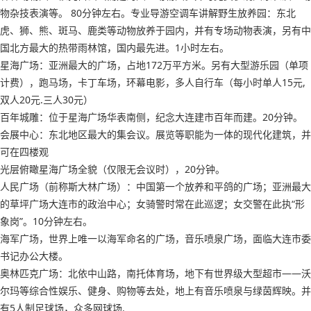
物杂技表演等。 80分钟左右。专业导游空调车讲解野生放养园：东北
虎、狮、熊、斑马、鹿类等动物放养于园内，并有专场动物表演，另有中
国北方最大的热带雨林馆，国内最先进。1小时左右。
星海广场：亚洲最大的广场，占地172万平方米。另有大型游乐园（单项
计费），跑马场，卡丁车场，环幕电影，多人自行车（每小时单人15元,
双人20元.三人30元）
百年城雕：位于星海广场华表南侧，纪念大连建市百年而建。20分钟。
会展中心：东北地区最大的集会议。展览等职能为一体的现代化建筑，并
可在四楼观
光层俯瞰星海广场全貌（仅限无会议时），20分钟。
人民广场（前称斯大林广场）：中国第一个放养和平鸽的广场；亚洲最大
的草坪广场大连市的政治中心；女骑警时常在此巡逻；女交警在此执“形
象岗”。10分钟左右。
海军广场，世界上唯一以海军命名的广场，音乐喷泉广场，面临大连市委
书记办公大楼。
奥林匹克广场：北依中山路，南托体育场，地下有世界级大型超市——沃
尔玛等综合性娱乐、健身、购物等去处，地上有音乐喷泉与绿茵辉映。并
有5人制足球场，众多网球场.