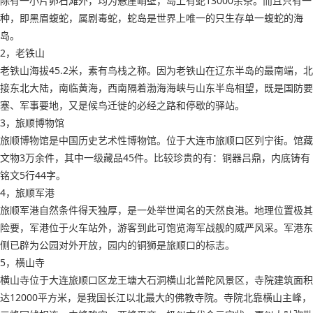
除有一小片卵石滩外，均为悬崖峭壁，岛上有蛇13000余条。而且只有一
种，即黑眉蝮蛇，属剧毒蛇，蛇岛是世界上唯一的只生存单一蝮蛇的海
岛。
2，老铁山
老铁山海拔45.2米，素有鸟栈之称。因为老铁山在辽东半岛的最南端，北
接东北大陆，南临黄海，西南隔着渤海海峡与山东半岛相望，既是国防要
塞、军事要地，又是候鸟迁徙的必经之路和停歇的驿站。
3，旅顺博物馆
旅顺博物馆是中国历史艺术性博物馆。位于大连市旅顺口区列宁街。馆藏
文物3万余件，其中一级藏品45件。比较珍贵的有：铜器吕鼎，内底铸有
铭文5行44字。
4，旅顺军港
旅顺军港自然条件得天独厚，是一处举世闻名的天然良港。地理位置极其
险要，军港位于火车站外，游客到此可饱览海军战舰的威严风采。军港东
侧已辟为公园对外开放，园内的铜狮是旅顺口的标志。
5，横山寺
横山寺位于大连旅顺口区龙王塘大石洞横山北普陀风景区，寺院建筑面积
达12000平方米，是我国长江以北最大的佛教寺院。寺院北靠横山主峰，