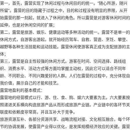
第一，首先，露营实现了休闲过程与休闲目的的统一。“随心所游，随兴
所留”。露营的目的隐藏于过程之中，目的和过程没有明显的界限，从开
始露营的那一刻起，就进入了休闲的角色。所以露营是对游客休闲时间的
延伸，也是对休闲空间的扩展；
第二，露营是旅游、娱乐、健康运动等多种活动的统一。露营不是单一的
休闲方式，自游客出游起，就开始经历驾车、自救、营造、烹饪、攀登、
越野等各种生活技能和运动技能。露营休闲使游客真正成为支配旅游的主
体；
第三，露营是自主性较强的休闲方式。游客在时间、空间选择、路线组
织、消费水平、活动方式等方面均掌握主动权，因此它可以适合不同年
龄、不同职业、不同兴趣爱好的人群。人们在露营的过程中，充分体现自
我价值，展示自己的才能和技艺。
露营地盈利的基本模式：
露营地的经营模式以行、游、住、食、购、娱六大要素为主。六大要素按
照递进关系横向构造旅游产品从而形成旅游产业链。产业链中的各环节关
联度和依赖度非常高，并且互补大于竞争。
旅游资源互补、各部分资源共享、战略流程对接、文化相互融合，每个环
节的协调发展，使露营产业得以优化，是发挥规模经济效应的关键。露营