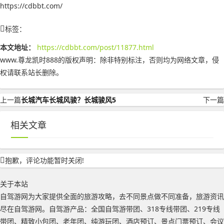
https://cdbbt.com/
标签：
本文地址：
https://cdbbt.com/post/11877.html
www.尊龙凯时888的版权声明：
除非特别标注，否则均为网络文章，侵
权请联系站长删除。
上一篇
长城汽车长城风骏？长城骏风5
下一篇
相关文章
抱歉，评论功能暂时关闭!
关于本站
自驾游网为大家提供全面的旅游攻略，去不同景点做不同准备，旅游资讯
尽在自驾游网。自驾游产品：全国自驾游带团、318专线带团、219专线
带团、精致小包团、老年团、纯游玩团、酒店预订、景点门票预订、会议