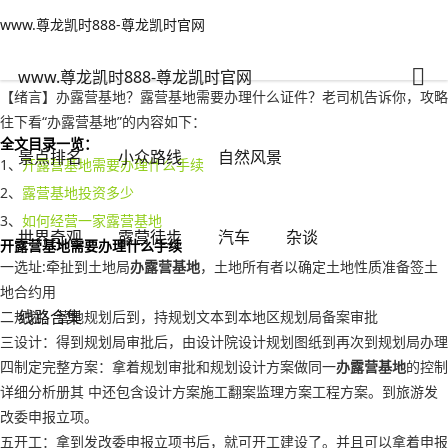
www.尊龙凯时888-尊龙凯时官网
露营徒步
文章正文
www.尊龙凯时888-尊龙凯时官网
办露营基地？露营基地需要办理什么证件-www.尊龙凯时888
背包客
2022年11月03日 02:54
1106
0
www.尊龙凯时888-尊龙凯时官网
【绪言】办露营基地？露营基地需要办理什么证件？老司机告诉你，攻略
往下看“办露营基地”的内容如下：
全文目录一览：
景点排名
小众路线
自然风景
1、
开露营基地需要办理什么手续
2、
露营基地投资多少
3、
如何经营一家露营基地
世界奇观
露营徒步
汽车
杂谈
开露营基地需要办理什么手续
一选址:牵扯到土地局
办露营基地
，土地所有者以确定土地性质准备签土
地合约用
线路合集
二规划：营地规划后到，持规划文本到本地区规划局备案审批
三设计：得到规划局审批后，由设计院设计规划图纸到再次到规划局办理
四制定完整方案：拿着规划审批和规划设计方案做同一
办露营基地
的控制
详细分析册其 中还包含设计方案施工翻案监理方案工程方案。到旅游发
改委申报立项。
五开工：拿到发改委申报立项书后，就可开工建设了。并且可以拿着申报