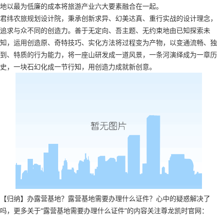
地以最为低廉的成本将旅游产业六大要素融合在一起。
君纬农旅规划设计院，秉承创新求异、幻美达真、重行实战的设计理念，
追求与众不同的创造力。善于无定向、吾主题、无约束地由已知探索未
知，运用创造原、奇特技巧、实化方法将过程变为产物，以变通流畅、独
到、特质的行为能力，将一座山研发成一道风景，一条河演绎成为一章历
史，一块石幻化成一节行知，用创造力成就新创意。
【归纳】办露营基地？露营基地需要办理什么证件？心中的疑惑解决了
吗，更多关于“露营基地需要办理什么证件”的内容关注尊龙凯时官网：