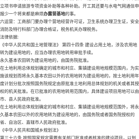
立项书申请旅游专项资金补助等各种补助。开工其还要与水电气网通信申
报少一个将来都是麻烦
办露营基地
的事。
六运营：工商部门要办理个营地经营许可证，卫生系统办理卫生证，安全
消防及特行科部门办理合格证，税务机关办理税务。
法律依据:
《中华人民共和国土地管理法》 第四十四条 建设占用土地，涉及农用地
转为建设用地的，应当办理农用地转用审批手续。
永久基本农田转为建设用地的，由国务院批准。
在土地利用总体规划确定的城市和村庄、集镇建设用地规模范围内，为实
施该规划而将永久基本农田以外的农用地转为建设用地的，按土地利用年
度计划分批次按照国务院规定由原批准土地利用总体规划的机关或者其授
权的机关批准。在已批准的农用地转用范围内，具体建设项目用地可以由
市、县人民政府批准。
在土地利用总体规划确定的城市和村庄、集镇建设用地规模范围外，将永
久基本农田以外的农用地转为建设用地的，由国务院或者国务院授权的
省、自治区、直辖市人民政府批准。
《中华人民共和国城乡规划法》
第三十六条 按照国家规定需要有关部门批准或者核准的建设项目，以划