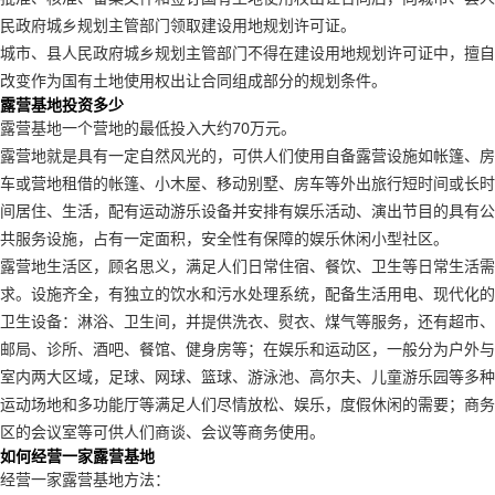
民政府城乡规划主管部门领取建设用地规划许可证。
城市、县人民政府城乡规划主管部门不得在建设用地规划许可证中，擅自
改变作为国有土地使用权出让合同组成部分的规划条件。
露营基地投资多少
露营基地一个营地的最低投入大约70万元。
露营地就是具有一定自然风光的，可供人们使用自备露营设施如帐篷、房
车或营地租借的帐篷、小木屋、移动别墅、房车等外出旅行短时间或长时
间居住、生活，配有运动游乐设备并安排有娱乐活动、演出节目的具有公
共服务设施，占有一定面积，安全性有保障的娱乐休闲小型社区。
露营地生活区，顾名思义，满足人们日常住宿、餐饮、卫生等日常生活需
求。设施齐全，有独立的饮水和污水处理系统，配备生活用电、现代化的
卫生设备：淋浴、卫生间，并提供洗衣、熨衣、煤气等服务，还有超市、
邮局、诊所、酒吧、餐馆、健身房等；在娱乐和运动区，一般分为户外与
室内两大区域，足球、网球、篮球、游泳池、高尔夫、儿童游乐园等多种
运动场地和多功能厅等满足人们尽情放松、娱乐，度假休闲的需要；商务
区的会议室等可供人们商谈、会议等商务使用。
如何经营一家露营基地
经营一家露营基地方法：