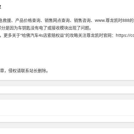
败
供紧急救援、产品价格查询、销售网点查询、销售咨询、www.尊龙凯时88
部分是因为车钥匙没有电了或接收模块出现了问题。
于“哈佛汽车4s店索赔权益”的攻略关注尊龙凯时官网：https://cdbb
章，侵权请联系站长删除。