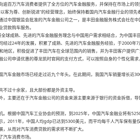
向逾百万汽车消费者提供了全方位的汽车金融服务，并保持在市场上的领
、以客为尊、创新锐进”的经营理念，始终保持着国内汽车金融行业的领先
是最早通过中国银监会批准的汽车金融公司之一，是丰田金融服务株式会社在
专业贷款购车服务。
司将全球成熟、先进的汽车金融服务理念与中国用户需求相结合，为中国丰
经过24年的发展，积累了成熟、先进的汽车金融服务经验，于2000年
家和地区，积极促进了丰田汽车在全球范围内的销售，并为丰田客户提供
融公司申请优惠的尊龙凯时官网的支付方式，可以按照自身的个性化需求
我国汽车金融市场已经走过近九个年头。在此期间，我国汽车销量增长近300
共不过十余家，且大部份都是外资主导。
外，主要还在于汽车金融公司的资金来源主要来源于银行的资金拆借，导
。根据中国汽车工业协会的预测，到2025年，中国汽车金融业将有525
2011年，中国人均gdp已达到5300美元，而平均每千人汽车保有量
展，从而对汽车消费贷款的需求将不断扩大。
了汽车消费市场。