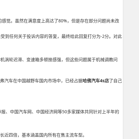
感觉。虽然在满意度上高达了80%，但是存在部分问题尚未改
受到任何关于投诉内容的答复，最终给此回复打分为-2分。对此
机涡轮迟滞、变速箱多顿挫感强，但这些问题属于机械调教问
弗汽车在中国越野车国内市场中，已经占据
哈佛汽车4s店
了自己
券报、中国汽车网、中国经济网等50多家媒体共同针对上半年的
期增长近四倍，基本涵盖国内所有在售主流车型。