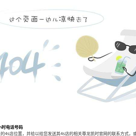
4小时电话号码
您最近的4s店位置，并给以给您发送其4s店的相关尊龙凯时官网的联系方式