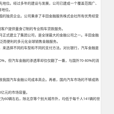
先地位。经过多年的建设与发展，公司已建成一个覆盖范围广、
者地位。
中国的独资企业。公司秉承了丰田金融服务株式会社所有优秀经营
田客户提供量身订制的专业购车贷款服务。
7月正式建立了集团公司，是全球最大的金融公司之一。丰田金融
广泛而便利的多元化全球销售金融服务。
，来选择不同的车型和不同的支付方法。对比银行，汽车金融是
%，但汽车金融的渗透率却仅仅翻了一番，与国外70-80%的消
致我国汽车金融公司成本高企。再者，国内汽车市场的不够成熟
0亿元的市场容量。
仅为60辆左右，除北京等个别大城市外，均低于每千人141辆的世