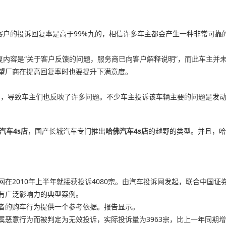
的投诉回复率是高于99%九的，相信许多车主都会产生一种非常可靠的
容是“关于客户反馈的问题，服务商已向客户解释说明”，而此车主并未
望厂商在提高回复率时也要提升下满意度。
，导致车主们也反映了许多问题。不少车主投诉该车辆主要的问题是发动
汽车4s店
，国产长城汽车专门推出
哈佛汽车4s店
的越野的类型。并且，哈
在2010年上半年就接获投诉4080宗。由汽车投诉网发起，联合中国证
有广泛影响力的典型案例。
者的购车行为提供一个参考依据。报告显示。
全或属恶意行为而被判定为无效投诉，实际投诉量为3963宗，比上一年同