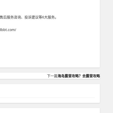
8的售后服务咨询、投诉建议等6大服务。
t.com/
下一篇
海岛露营攻略？去露营攻略