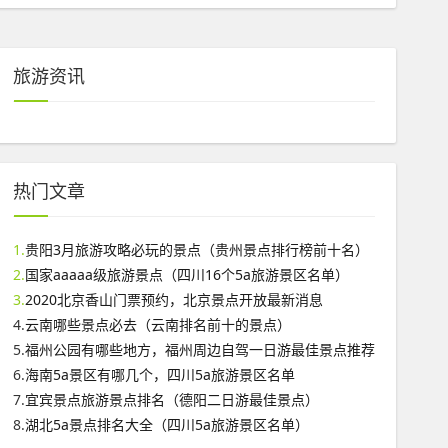
旅游资讯
热门文章
1.
贵阳3月旅游攻略必玩的景点（贵州景点排行榜前十名）
2.
国家aaaaa级旅游景点（四川16个5a旅游景区名单）
3.
2020北京香山门票预约，北京景点开放最新消息
4.
云南哪些景点必去（云南排名前十的景点）
5.
福州公园有哪些地方，福州周边自驾一日游最佳景点推荐
6.
海南5a景区有哪几个，四川5a旅游景区名单
7.
宜宾景点旅游景点排名（德阳二日游最佳景点）
8.
湖北5a景点排名大全（四川5a旅游景区名单）