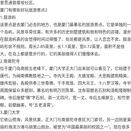
里贯通曾厝垵社区。
厦门有哪些好玩旅游景点2
1.鼓浪屿
该景点是去厦门必去的地方，也是厦门最著名的旅游景点，它是单独的一
个岛屿，风景非常优美，有许多的历史别墅建筑和很有特色的店铺，漫步
在鼓浪屿真的会觉得时间过得慢了，处处都是风景，让人恋恋不舍。鼓浪
屿形状不规则，周长2.85英里，长1.1英里，宽0.72英里，面积不是很
大，在岛上都是靠步行的，它的美丽值得人们慢慢体会。
2.南普陀寺
位于厦门岛南部五老峰下，厦门大学正大门出来就可以看见了，它始建于
唐代，为闽南佛教胜地之一。寺内天王殿、大雄宝殿、大悲殿建筑精美，
雄伟宏丽，各殿供奉三世尊佛、千手观音、四大天王、十八罗汉等。寺宇
周围保留众多题刻，著名的有明万历陈第、沈有容题名石刻和清乾隆御制
碑。寺后崖壁“佛”字石刻，高一丈四尺，宽一丈。寺后五峰屏立，松竹翠
郁，岩壑幽美，号“五老凌霄”。
3.厦门大学
它依山傍海，风景优美，正大门与南普陀寺景区大门紧邻，另一边则是美
丽的海滨沙滩与胡里山炮台，被誉为“中国最美丽的校园之一”。现在很多