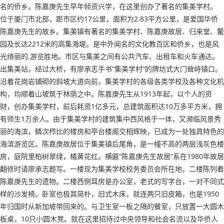
名的侨乡。陈嘉庚先生早年倾资兴学，在这里创办了著名的集美学村。
位于厦门市北部，距市区约17公里，面积为2.83平方公里，是爱国华侨
陈嘉庚先生的故乡。集美镇有著名的集美学村、陈嘉庚故居、归来堂、鳌
园及长达2212米的高集海堤。是中外闻名的文化教百区和侨乡，也是风
光绮丽的.游览胜地。市区与集美之间有公共汽车、出租车和火车通达。
出集美站，经过大桥，有廖承志手书“集美学村”的牌坊式大门耸峙镇口。
沿着花岗岩铺砌的斜坡大道向前，集美学村的各级各类学校及各种文化机
构，均顺着山坡筑于林荫之中。陈嘉庚先生从1913年起，以个人的资
财，创办集美学村，前后耗资1亿多元，总建筑面积达10万多平方米，拥
有师生1万余人。由于集美学村的建筑集中西风格于一体，又濒临风景秀
丽的海滨，鳞次栉比的楼房和亭台楼阁交相辉映，已成为一处独具特色的
海滨游览区。陈嘉庚故居位于集美镇后尾角，是一幢不高的两层浅灰色楼
房，庭院里柏树翠绿，橘黄花红。横匾“陈嘉庚先生故居”系在1980年故居
翻修时请廖承志题写。一楼现为集美学校校务委员会所在地，二楼陈列着
陈嘉庚先生的遗物。二楼西侧耳房是办公室，老式的写字台，一对不同式
样的沙发椅。卧室也极其简朴，旧式木床，就连两只旧皮箱，也是1950
年归国时从新加坡带回来的。与卫生室一板之隔的餐室，只放置一大圆木
板桌，10只小圆木凳。就在这里招待过中央领导和社会名流以及华侨人