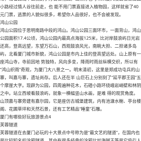
小路经过情人谷往前走，也 能不用门票直接进入植物园，这样就省了40
元门票，逃票的人貌似很多，希望你人品很好，也不会被发现。
鸿山公园
鸿山公园位于思明南路中段的鸿山。鸿山公园三面环市，一面背山，鸿山
公园面积17.4公顷，鸿山公园内最高点海拔125米，比对岸鼓浪屿日光岩
还高，登高远望，东望万石山，西观鼓浪风光，南眺大担、二担诸多岛
屿，北看厦门城市新貌，鸿山公园是市内上佳的登高望远处。山上原有一
座鸿山寺，寺前因地 势独特，风向多变，降雨时雨丝纵横交织，所以有
“鸿山织雨”奇观，为厦门大八景之一。明末清初，这里是郑成功屯兵的山
寨，叫嘉与寨，遗址尚存。后人还在半 山巨石上分别刻了“延平郡王园”五
个摩崖大字。现辟为公园，四周遍种花木，石磴小路环绕峨岩峭壁和林阴
之中。站立西坡看鼓浪屿，就象一横幅竖山水画，是难 得的观赏角度。
山顶嘉与寨旁建有嘉尔园，它是座仿古城堡建筑，内有池溏水榭、亭台楼
阁、花圃草坪和天然石景，还有工艺精品“睡童”石雕。
厦门有哪些好玩旅游景点4
芙蓉隧道
芙蓉隧道在去厦门必玩的十大景点中号称为是“最文艺的隧道”，在国内也
是比较知名的涂鸦隧道，其中有很多经典的涂鸦比如海贼王等是它吸引人