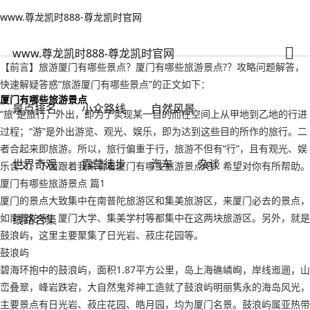
www.尊龙凯时888-尊龙凯时官网
景点排名
文章正文
www.尊龙凯时888-尊龙凯时官网
旅游厦门有哪些景点？厦门有哪些旅游景点?-www.尊龙凯时888
背包客
2022年09月19日 20:36
95
0
www.尊龙凯时888-尊龙凯时官网
【前言】旅游厦门有哪些景点？厦门有哪些旅游景点?？攻略问题解答，
快速解疑答惑“旅游厦门有哪些景点”的正文如下：
厦门有哪些旅游景点
景点排名
小众路线
自然风景
“旅”是旅行，外出，即为了实现某一目的而在空间上从甲地到乙地的行进
过程；“游”是外出游览、观光、娱乐，即为达到这些目的所作的旅行。二
者合起来即旅游。所以，旅行偏重于行，旅游不但有“行”，且有观光、娱
世界奇观
露营徒步
汽车
杂谈
乐含义。下面跟着我来看看厦门有哪些旅游景点吧！希望对你有所帮助。
厦门有哪些旅游景点 篇1
厦门的景点大致集中在南普陀旅游区和集美旅游区，来厦门必去的景点，
如南普陀寺、厦门大学、集美学村等都集中在这两块旅游区。另外，就是
线路合集
鼓浪屿，这里主要聚集了日光岩、菽庄花园等。
鼓浪屿
碧海环抱中的鼓浪屿，面积1.87平方公里，岛上海礁嶙峋，岸线迤逦，山
峦叠翠，峰岩跌宕，大自然鬼斧神工造就了鼓浪屿明丽隽永的海岛风光，
主要景点有日光岩、菽庄花园、皓月园，均为厦门名景。鼓浪屿属亚热带