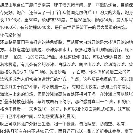
胡里山炮台位于厦门岛南端，建于清光绪年间，是一座海防炮台，目前保
存完好。炮台上还保留了一门当年从德国克虏伯兵工厂购买的大炮，炮身
长 13.96米，重60吨，能旋转360度，口径28厘米，膛线84条，最大射程
10460米，有效射程6040米，是目前世界保留下来的最大最重的古炮。
环岛路休闲
环岛路是厦门重点打造的特色线路，而从厦大白城开始是木栈道开始的地
方。木栈道建在山脚边、沙滩旁和水上，很多地方绕山脚旖旎前行，底下
则是一 拍又一拍的浪花进行曲。木栈道延伸很长，可以边走边赏景。沿
着木栈道，有几处有名的沙滩，白城沙滩、胡里山沙滩、珍珠湾沙滩、曾
厝按沙滩(又称书法广 场)、黄厝沙滩……，白城、珍珠湾和黄厝三处的海
滨浴场成为人们常来消遣娱乐的地方。当然，这些都是免费的了。不过现
在沙滩由于保护不够，海水质量一般， 有时会比较差，沙滩上偶尔看见
海浪冲上来的垃圾，但是沙滩较高位置处还相对干净。在沙滩上可以租张
折叠床椅放在树荫、草坪或岩石下纳凉，那种感觉真叫一个 爽，租的价
格也不算贵，一天也就10—20元，也可以租个双面通风式帐篷，既有属
于自己小小的空间，又能感受清凉的夏天。
晚上可以体验户外野营生活，租一个帐篷，包括睡袋、防潮垫、地席、
led头灯所有在内不过40元/天，而且还可以送一张沙滩折叠床躺躺，夏天