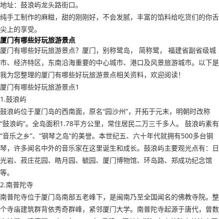
地址：鼓浪屿龙头路街口。
纯手工制作的麻糍，甜的刚刚好，不会发腻，丰富的馅料给吃货们的你舌
尖上的享受。
厦门有哪些好玩旅游景点
厦门有哪些好玩旅游景点？厦门，别称鹭岛， 简称鹭， 福建省副省级城
市、经济特区，东南沿海重要的中心城市、港口及风景旅游城市。以下是
我为您整理的厦门有哪些好玩旅游景点相关资料，欢迎阅读！
厦门有哪些好玩旅游景点1
1.鼓浪屿
鼓浪屿位于厦门岛的西南面，原名“园沙州”，开拓于元末，明朝时改称
“鼓浪屿”。全岛面积1.78平方公里，常住居民二万三千多人。 鼓浪屿素有
“音乐之乡”、“钢琴之岛”的美誉。本世纪五、六十年代就拥有500多台钢
琴，许多闻名中外的音乐家在这里诞生和成长。鼓浪屿主要观光点有：日
光岩、菽庄花园、皓月园、毓园、厦门博物馆、环岛路、郑成功纪念馆
等。
2.南普陀寺
南普陀寺位于厦门岛南部五老峰下，是闽南乃至全国闻名的佛教寺院。整
个寺庙建筑群背依秀奇群峰，紧邻厦门大学。南普陀寺起源于唐代，曾数