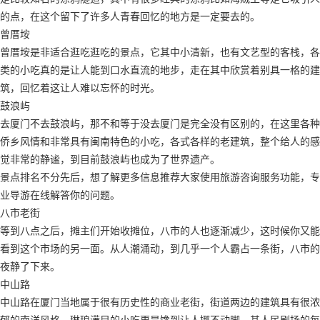
的点，在这个留下了许多人青春回忆的地方是一定要去的。
曾厝垵
曾厝垵是非适合逛吃逛吃的景点，它其中小清新，也有文艺型的客栈，各
类的小吃真的是让人能到口水直流的地步，走在其中欣赏着别具一格的建
筑，回忆着这让人难以忘怀的时光。
鼓浪屿
去厦门不去鼓浪屿，那不和等于没去厦门是完全没有区别的，在这里各种
侨乡风情和非常具有闽南特色的小吃，各式各样的老建筑，整个给人的感
觉非常的静谧，到目前鼓浪屿也成为了世界遗产。
景点排名不分先后，想了解更多信息推荐大家使用旅游咨询服务功能，专
业导游在线解答你的问题。
八市老街
等到八点之后，摊主们开始收摊位，八市的人也逐渐减少，这时候你又能
看到这个市场的另一面。从人潮涌动，到几乎一个人霸占一条街，八市的
夜静了下来。
中山路
中山路在厦门当地属于很有历史性的商业老街，街道两边的建筑具有很浓
郁的南洋风格，琳琅满目的小吃更是馋到让人挪不动脚，其人民剧场的每