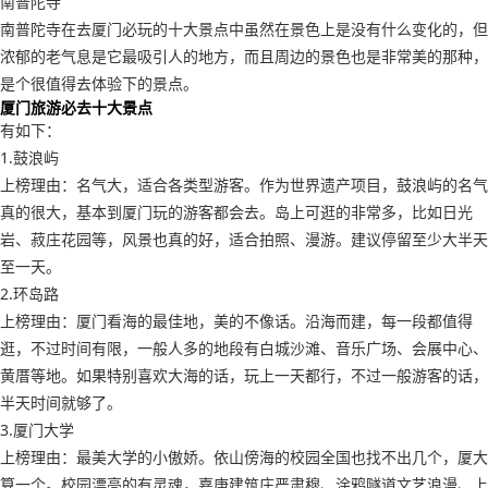
南普陀寺
南普陀寺在去厦门必玩的十大景点中虽然在景色上是没有什么变化的，但
浓郁的老气息是它最吸引人的地方，而且周边的景色也是非常美的那种，
是个很值得去体验下的景点。
厦门旅游必去十大景点
有如下：
1.鼓浪屿
上榜理由：名气大，适合各类型游客。作为世界遗产项目，鼓浪屿的名气
真的很大，基本到厦门玩的游客都会去。岛上可逛的非常多，比如日光
岩、菽庄花园等，风景也真的好，适合拍照、漫游。建议停留至少大半天
至一天。
2.环岛路
上榜理由：厦门看海的最佳地，美的不像话。沿海而建，每一段都值得
逛，不过时间有限，一般人多的地段有白城沙滩、音乐广场、会展中心、
黄厝等地。如果特别喜欢大海的话，玩上一天都行，不过一般游客的话，
半天时间就够了。
3.厦门大学
上榜理由：最美大学的小傲娇。依山傍海的校园全国也找不出几个，厦大
算一个。校园漂亮的有灵魂，嘉庚建筑庄严肃穆、涂鸦隧道文艺浪漫、上