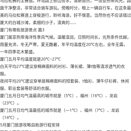
马拉松赛的主赛道。环岛路上依山傍水，清新自然，一派亚热带风光，路
面干净整洁，非常适合骑车游玩。傍晚时分，租上一辆自行车，在这条最
美的马拉松赛道上穿梭游行，聆听海浪，好不惬意。当然你也不应该错过
厦大的白城沙滩，柔细的沙子，清爽的……
厦门有哪些旅游景点 篇3
厦门属亚热带海洋性季风气候。温暖湿润，日照时间长，光热条件优越，
雨量充沛，冬无严寒，夏无酷暑，年平均温度在20℃左右，全年无霜，
一年四季花木繁盛。
厦门五月平均温度就是20℃~27℃
白天平均27℃建议穿棉麻面料的衬衫、薄长裙、薄t恤等清凉透气的衣
服。
夜间平均20℃建议穿单层棉麻面料的短套装、t恤衫、薄牛仔衫裤、休闲
服、职业套装等舒适的衣服。
厦门五月日均气温最高的城市就是（5℃）、福州（16℃）、龙岩
（23℃）。
厦门五月日均气温最低的城市就是（—1℃）、福州（7℃）、龙岩
（14℃）。
5月厦门旅游攻略自助游行程安排