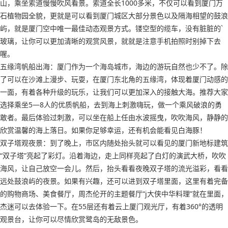
山，乘坐索道慢慢吹风看景。索道全长1000多米，不仅可以看到厦门万
石植物园全貌，更就是可以看到厦门城区大部分景色以及隔海相望的鼓浪
屿，就是厦门空中唯一最佳动态观景方式。镂空型的缆车，没有脏脏的`
玻璃，让你可以更加清晰的观赏风景，就就是注意手机拍照时别掉下去
喔。
五缘湾帆船出海：厦门作为一个海岛城市，海边的游玩自然也少不了。除
了可以在沙滩上漫步、玩耍，在厦门东北角的五缘湾，体现着厦门动感的
一面，有着各种升级的玩乐，让我们可以更加深入的接触大海。推荐大家
选择乘坐5—8人的优质帆船，去到海上刺激嗨玩，做一个乘风破浪的勇
敢者。最后体验过刺激，可以坐在船上任由水波摇曳，吹吹海风，静静的
欣赏温馨的海上落日。如果你足够幸运，还有机会能看见白海豚！
双子塔观夜景：到了晚上，市区内随处抬头就可以看见的厦门新地标建筑
“双子塔”亮起了彩灯。沿着海边，走上同样亮起了白灯的演武大桥，吹吹
海风，让自己放空一会儿。然后，抬头看看夜晚双子塔的流光溢彩，看看
远处鼓浪屿的夜景。如果有兴趣，还可以进到双子塔里面，这里有着完备
的购物商场、美食餐厅，周杰伦开的主题餐厅“j大侠中华料理”就在里面，
杰迷可以去体验一下。在55层还有着云上厦门观光厅，有着360°的透明
观景台，让你可以尽情欣赏鹭岛的无敌景色。