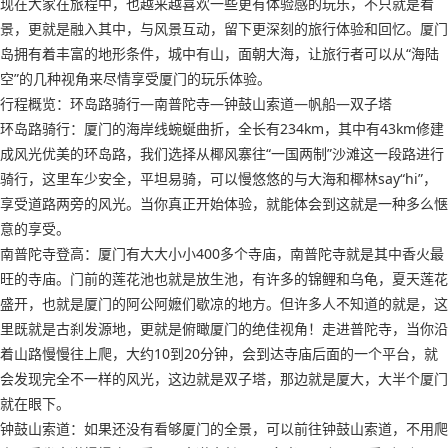
现在大家在旅程中，也越来越喜欢一些更有体验感的玩乐，不只就是看
景，更就是融入其中，与风景互动，留下更深刻的旅行体验和回忆。厦门
岛拥有着丰富的地形条件，城中有山，面朝大海，让旅行者可以从“海陆
空”的几种视角来尽情享受厦门的玩乐体验。
行程概览：环岛路骑行—南普陀寺—钟鼓山索道—帆船—双子塔
环岛路骑行：厦门的海岸线蜿蜒曲折，全长有234km，其中有43km修建
成风光优美的环岛路，我们选择从椰风寨往“一国两制”沙滩这一段路进行
骑行，这里车少安全，平坦易骑，可以慢悠悠的与大海和椰林say“hi”，
享受道路两旁的风光。当你真正开始体验，就能体会到这就是一种多么惬
意的享受。
南普陀寺登高：厦门有大大小小400多个寺庙，南普陀寺就是其中香火最
旺的寺庙。门前的莲花池也就是放生池，有许多的锦鲤和乌龟，夏天莲花
盛开，也就是厦门的阿公阿嬷们歇凉的地方。但许多人不知道的就是，这
里既就是古刹发源地，更就是俯瞰厦门的绝佳视角！走进普陀寺，当你沿
着山路慢慢往上爬，大约10到20分钟，会到达寺庙后面的一个平台，就
会发现完全不一样的风光，这边就是双子塔，那边就是厦大，大半个厦门
就在眼下。
钟鼓山索道：如果还没有看够厦门的全景，可以前往钟鼓山索道，不用爬