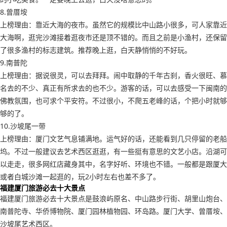
8.曾厝垵
上榜理由：靠近大海的夜市。虽然它的规模比中山路小很多，可人家靠近
大海啊，逛完沙滩接着逛夜市还是顶不错的。而且之前是小渔村，还保留
了很多渔村的标志建筑。推荐晚上逛，白天静悄悄的不好玩。
9.南普陀
上榜理由：据说很灵，可以去拜拜。闹中取静的千年古刹，香火很旺、慕
名去的不少、真正有所求去的也不少。游客的话，可以去感受一下闽南的
佛教氛围，也可求个平安符。不过很小，不爬五老峰的话，个把小时就够
够的了。
10.沙坡尾一带
上榜理由：厦门文艺气息铺满地。运气好的话，还能看到几只停留的老船
坞。不过一般建议去艺术西区逛逛，有一些挺有意思的文艺小店。沿湖可
以走走，很多网红店藏身其中，名字好听、环境也不错。一般都是跟厦大
或者白城沙滩一起逛的，玩2小时左右也差不多了。
福建厦门旅游必去十大景点
福建厦门旅游必去十大景点是鼓浪屿原名、中山路步行街、胡里山炮台、
南普陀寺、华侨博物院、厦门园林植物园、环岛路。厦门大学、曾厝垵、
沙坡尾艺术西区。