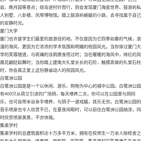
岩、皓月园等景点；绕岛逆时针而行，则会发现厦门海底世界、鼓浪屿私
人别墅、八卦楼、风琴博物馆。踏上鼓浪屿蜿蜒的小路，去寻找属于自己
的安静时光。
厦门大学
厦门也许是学生们最爱的旅游目的地，不仅是因为它四季如春的气候，浪
漫的海风，更因为它浓浓的学术氛围和明媚的校园风光。当你穿过厦门大
学的芙蓉隧道，与斑斓的涂鸦擦身而过时；当在暖暖的海风中，绯红的凤
凰花翩跹起舞时；当你踏上建南大礼堂长长的石阶，触摸高耸的礼堂石柱
时，你会真正爱上这份静谧动人的校园风光。
白鹭洲公园
白鹭洲公园是是一个以休闲、游乐、购物为中心的城中公园。白鹭洲公园
有400只从荷兰引进的广场鸽，每天喂养二次，你可以在公园里与鸽同
乐，也可自带米谷亲手喂养，与鸽子一道戏嬉，其乐无穷。白鹭洲公园的
音乐喷泉也令人欣赏不已，在夏夜闲暇时，可以前往白鹭洲公园纳凉，同
时欣赏喷泉美景，不亦快哉。
集美学村
集美学村的总建筑面积达十万多平方米，拥有在校师生一万余人除校舍之
外有大礼堂游池、体育馆、电影院、医院等。集美学村在陈嘉庚先生亲自