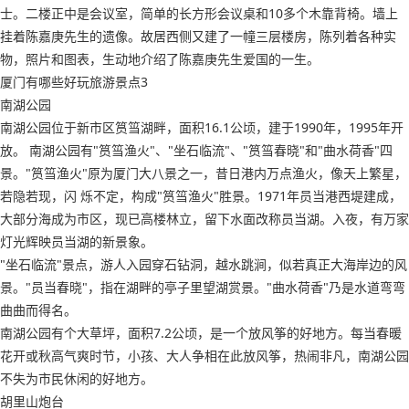
士。二楼正中是会议室，简单的长方形会议桌和10多个木靠背椅。墙上
挂着陈嘉庚先生的遗像。故居西侧又建了一幢三层楼房，陈列着各种实
物，照片和图表，生动地介绍了陈嘉庚先生爱国的一生。
厦门有哪些好玩旅游景点3
南湖公园
南湖公园位于新市区筼筜湖畔，面积16.1公顷，建于1990年，1995年开
放。 南湖公园有"筼筜渔火"、"坐石临流"、"筼筜春晓"和"曲水荷香"四
景。"筼筜渔火"原为厦门大八景之一，昔日港内万点渔火，像天上繁星，
若隐若现，闪 烁不定，构成"筼筜渔火"胜景。1971年员当港西堤建成，
大部分海成为市区，现已高楼林立，留下水面改称员当湖。入夜，有万家
灯光辉映员当湖的新景象。
"坐石临流"景点，游人入园穿石钻洞，越水跳涧，似若真正大海岸边的风
景。"员当春晓"，指在湖畔的亭子里望湖赏景。"曲水荷香"乃是水道弯弯
曲曲而得名。
南湖公园有个大草坪，面积7.2公顷，是一个放风筝的好地方。每当春暖
花开或秋高气爽时节，小孩、大人争相在此放风筝，热闹非凡，南湖公园
不失为市民休闲的好地方。
胡里山炮台