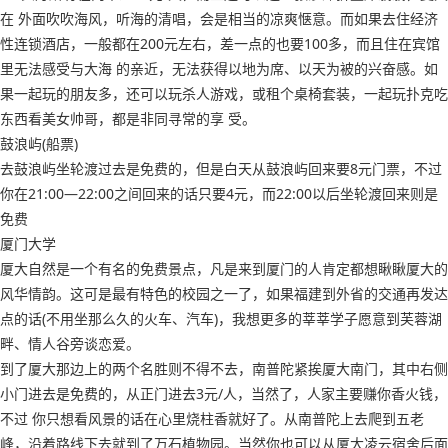
在 外面吹吹海风，听海的清唱，会是相当的凉爽惬意。而如果去住经济
性连锁酒店，一般都在200元左右，差一点的也要100多，而且住在宾馆
里无法感受与大海 的亲近，无法获得以地为席、以天为被的兴奋感。如
果一起玩的朋友多，还可以玩杀人游戏，或租个桌椅套装，一起玩扑克吃
东西看美女帅哥，都是非同寻常的享 受。
鼓浪屿(船票)
去鼓浪屿坐轮渡过去是免费的，但是白天从鼓浪屿回来要8元门票，不过
你在21:00—22:00之间回来的话只要4元，而22:00以后坐轮渡回来则是
免费
厦门大学
厦大自然是一个有名的免费景点，凡是来到厦门的人肯定都想瞅瞅厦大的
风华情韵。这可是最有特色的校园之一了，如果福建到外省的交通再发达
点的话(不用坐那么久的火车、汽车)，我想更多的莘莘学子愿意到芙蓉湖
畔、情人谷旁谈恋爱。
到了厦大那边上的两个名胜则不得不去，南普陀紧挨厦大南门，其中右侧
小门进去是免费的，从正门进去3元/人，当然了，人家主要赚你香火钱，
不过 你只想看风景的话在心里烧柱香就好了。从南普陀上去爬到五老
峰，沿着路线下去就到了万石植物园。当然你也可以从厦大凌云宿舍后面