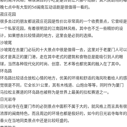
晚七点中有大型的5d闽南互动话剧是很值得一看的。
菽庄花园
很多去过的朋友都说菽庄花园是性价比非常高的一个收费景点，它曾经是
一个私家花园，有着很明显的江南园林风格，其中也不乏一些精妙的设
计，如果想去比较情调的地方，这里会是必到的选择。
沙坡尾
沙坡尾在去厦门必玩的十大景点中很是值得一去，这里对于老厦门人可以
说才是真正的厦门港，走在其中老式的建筑和食物总是能吸引到人的眼
球，当然各种现代化的时尚、创意、艺术等也都完美的融入在了其中。
环岛路
环岛路比较适合放松心情的地方，优美的环境和舒适的海风吹着给人的感
觉很是不同，它全长31公里，其有木栈道、山炮台等等，同时作为厦门
马拉松主赛道的环岛路也被称为是世界上最美的拉松赛道之一。
日光岩寺
日光岩寺在在厦门市的必到景点中面积不属于大的，就风格上而言具有很
浓厚的闽南特色，而且周边的环境也都是极好的，如今的日光岩寺每年的
香火在当地同类景点中还是比较旺盛的。