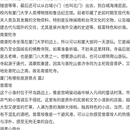
隧道等等，最后还可以从白城小门（也叫北门）出去，到白城海滩逛逛。
校内有厦门大学人类博物馆和鲁迅纪念馆。前者珍藏了史前时期至现代有
关人类及其发展的文物资料，特别是反映闽南和台湾文化的文物，以及福
建古代与国外的交往，尤其是泉州海外交通的史迹等，极富特色和价值。
南普陀寺
南普陀寺坐落在厦门大学的边上，所以可以和厦大放同一天游玩。它是闽
南乃至全国闻名的佛教寺院，如果准备祈福，不妨来这里拜拜。寺庙后就
是五老峰，也是厦门八大景之一，想要游山的话，也可以顺带爬山游玩。
寺起源于唐代，清康熙重建，因其与普陀山普济寺同为主祀观音菩萨，又
地处普陀山之南，故名南普陀寺。
厦门有哪些旅游景点 篇2
曾厝垵
这个小渔村位于环岛路边上，像是宫崎骏动画中掉入凡间的童话村落，市
井气和小情调互不侵扰。这里有的是质朴的民居和文艺小清新的店面，超
大型又便宜的芒果，人满为患的海鲜大排档，独具特色的小店，当然，还
有不混乱的酒吧。曾厝垵像是一个避风港，可以让你感受曾厝垵人的热情
与淳朴，感受无拘无束的自在。
胡里山炮台