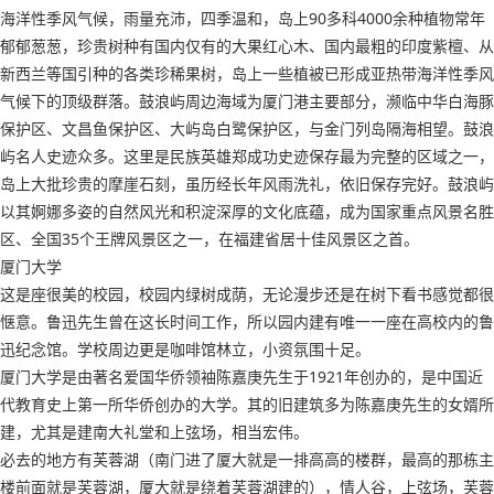
海洋性季风气候，雨量充沛，四季温和，岛上90多科4000余种植物常年
郁郁葱葱，珍贵树种有国内仅有的大果红心木、国内最粗的印度紫檀、从
新西兰等国引种的各类珍稀果树，岛上一些植被已形成亚热带海洋性季风
气候下的顶级群落。鼓浪屿周边海域为厦门港主要部分，濒临中华白海豚
保护区、文昌鱼保护区、大屿岛白鹭保护区，与金门列岛隔海相望。鼓浪
屿名人史迹众多。这里是民族英雄郑成功史迹保存最为完整的区域之一，
岛上大批珍贵的摩崖石刻，虽历经长年风雨洗礼，依旧保存完好。鼓浪屿
以其婀娜多姿的自然风光和积淀深厚的文化底蕴，成为国家重点风景名胜
区、全国35个王牌风景区之一，在福建省居十佳风景区之首。
厦门大学
这是座很美的校园，校园内绿树成荫，无论漫步还是在树下看书感觉都很
惬意。鲁迅先生曾在这长时间工作，所以园内建有唯一一座在高校内的鲁
迅纪念馆。学校周边更是咖啡馆林立，小资氛围十足。
厦门大学是由著名爱国华侨领袖陈嘉庚先生于1921年创办的，是中国近
代教育史上第一所华侨创办的大学。其的旧建筑多为陈嘉庚先生的女婿所
建，尤其是建南大礼堂和上弦场，相当宏伟。
必去的地方有芙蓉湖（南门进了厦大就是一排高高的楼群，最高的那栋主
楼前面就是芙蓉湖，厦大就是绕着芙蓉湖建的），情人谷，上弦场，芙蓉