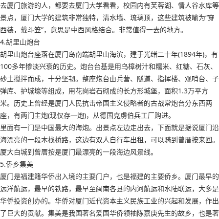
去厦门旅游的人，都要去厦门大学看看，校园内有芙蓉湖、情人谷水库等
景点，厦门大学的建筑非常独特，清水墙、琉璃顶，这些建筑被喻为“穿
西装，戴斗笠”，意思是中西风格结合。非常值得一去的地方。
4.胡里山炮台
胡里山炮台座落在厦门岛南端胡里山海滨，建于光绪二十年(1894年)，有
100多年惨淡兴衰的历史。炮台台基是用乌樟树汁和糯米、红糖、石灰、
砂土搅拌而成，十分坚韧。整座炮台由兵营、隧道、指挥楼、观哨台、子
弹库、护城壕等组成，用花岗岩石砌成的长方形城堡，面积1.3万平方
米。历史上曾经是厦门人民抗击帝国主义侵略者的古战常炮台分东西两
座，有两门主炮(现仅存一炮)，从德国克虏伯兵工厂购进。
里面有一门是中国最大的海炮。出景点左边走出去，下面就是据说厦门沿
海漂亮的一段木栈桥路，这边有双人自行车出租，可以骑到曾厝按来回。
厦大白城到曾厝按是厦门最漂亮的一段海边风景线。
5.侨乡集美
厦门是福建籍华侨出入境的主要门户，也是福建的主要侨乡。厦门最早的
远洋航运，最早的铁路，最早至闽南各县的内河航运和水陆联运，大多是
华侨投资创办的。华侨对厦门近代资本主义民族工业的兴起和发展，作出
了巨大的贡献。集美是我国著名爱国华侨领袖陈嘉庚先生的故乡，也是著