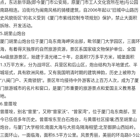
点，东达新华路(即今厦门市公安局，原厦门市工人文化宫所在地)与公园
南路相连。沿街均为闽南风格的骑楼建筑，自2006年起以“旧城中山路历
史风貌街区”的名义受到《厦门市紫线控制专项规划》保护，禁止大面积
拆除、开发活动。
5.胡里山炮台
厦门胡里山炮台位于厦门岛东南海岬突出部，毗邻厦门大学园区，三面环
海，有着得天独厚的自然旅游资源，景区系国家级文物保护单位、全国
4a级旅游景区，始建于清光绪二十年，总面积7万多平方米，城堡面积
1.3万平方米，分为战坪区、兵营区和后山区，炮台结构为半地堡式、半
城垣式，具有欧洲风格，又有我国明清时期的建筑神韵，历史上被称为
“八闽门户、天南锁钥”。景区年均接待中外游客达上百万人次，成为了厦
门旅游城市的名片和窗口，是厦门市重要的旅游景点和爱国主义教育基
地。
6.曾厝垵
曾厝垵，别名“曾里”，又称“曾家沃”、“曾家湾”，位于厦门岛东南部，至
今已伍佰多年历史。曾厝垵东至白石炮台，与黄厝社区接壤;西至胡里山
炮台，与厦门大学相邻;南面大海与大担岛隔海相望;北至御屏山西姑岭。
三面环山，一面临海，面积6.5平方公里。风景秀丽，美丽的环岛路0-5公