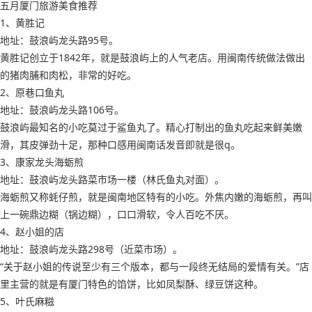
五月厦门旅游美食推荐
1、黄胜记
地址：鼓浪屿龙头路95号。
黄胜记创立于1842年，就是鼓浪屿上的人气老店。用闽南传统做法做出
的猪肉脯和肉松，非常的好吃。
2、原巷口鱼丸
地址：鼓浪屿龙头路106号。
鼓浪屿最知名的小吃莫过于鲨鱼丸了。精心打制出的鱼丸吃起来鲜美嫩
滑，其皮弹劲十足，那种口感用闽南话发音即就是很q。
3、康家龙头海蛎煎
地址：鼓浪屿龙头路菜市场一楼（林氏鱼丸对面）。
海蛎煎又称蚝仔煎，就是闽南地区特有的小吃。外焦内嫩的海蛎煎，再叫
上一碗鼎边糊（锅边糊），口口滑软，令人百吃不厌。
4、赵小姐的店
地址：鼓浪屿龙头路298号（近菜市场）。
“关于赵小姐的传说至少有三个版本，都与一段终无结局的爱情有关。”店
里主营的就是有厦门特色的馅饼，比如凤梨酥、绿豆饼这种。
5、叶氏麻糍