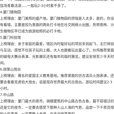
弦场青春活泼……一般玩2-3小时差不多了。
4.厦门植物园
上榜理由：厦门美照的盛产地。厦门植物园的烦恼是人太多，是的，你没
有看错。主要是因为里面的两处打卡地在社交网络火出圈，热带雨林、沙
生植物区早已成为旅游拍照的必打卡地。
5.厦门科技馆
上榜理由：亲子家庭的最爱。馆区内时髦好玩的项目多到起飞，主打体验
与互动，感觉不仅孩子玩的上瘾，大人也跟着玩出童心了。炒鸡推荐里面
的磁电大舞台表演、光影展区还有每年的临时展览。建议安排至少半天时
间。
6.胡里山炮台
上榜理由：著名的爱国主义教育基地。推荐里面的仿古清兵火炮表演，还
要去看看克虏伯大炮台，说是现存世界最大的古炮台。游玩时间建议2-3
小时。
7.中山路
上榜理由：厦门最大的夜市。骑楼建筑的中山路古色古香，最不容错过的
还是它的夜市，一定要去感受下那种人山人海的气势，品尝一下千奇百怪
的小吃美食。一定要晚上去逛，白天没啥意思的。