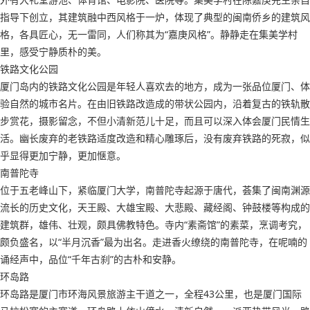
指导下创立，其建筑融中西风格于一炉，体现了典型的闽南侨乡的建筑风
格，各具匠心，无一雷同，人们称其为“嘉庚风格”。静静走在集美学村
里，感受宁静质朴的美。
铁路文化公园
厦门岛内的铁路文化公园是年轻人喜欢去的地方，成为一张品位厦门、体
验自然的城市名片。在由旧铁路改造成的带状公园内，沿着复古的铁轨散
步赏花，摄影留念，不但小清新范儿十足，而且可以深入体会厦门民情生
活。幽长废弃的老铁路适度改造和精心雕琢后，没有废弃铁路的死寂，似
乎显得更加宁静，更加惬意。
南普陀寺
位于五老峰山下，紧临厦门大学，南普陀寺起源于唐代，荟集了闽南渊源
流长的历史文化，天王殿、大雄宝殿、大悲殿、藏经阁、钟鼓楼等构成的
建筑群，雄伟、壮观，颇具佛教特色。寺内“素斋馆”的素菜，烹调考究，
颇负盛名，以“半月沉香”最为出名。走进香火缭绕的南普陀寺，在呢喃的
诵经声中，品位“千年古刹”的古朴和安静。
环岛路
环岛路是厦门市环海风景旅游主干道之一，全程43公里，也是厦门国际