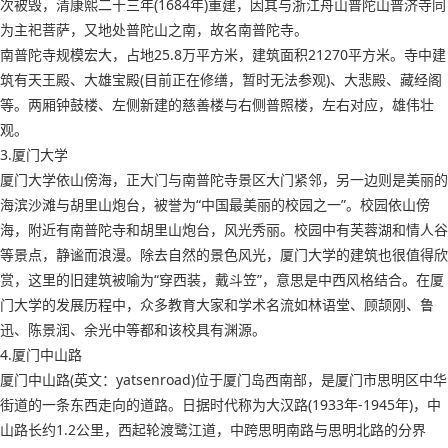
次被毁，清康熙二十三年(1684年)重建，因其与浙江舟山普陀山普济寺同
为主祀菩萨，又地处普陀山之南，故名南普陀寺。
南普陀寺规模宏大，占地25.8万平方米，建筑面积21270平方米。寺中建
筑有天王殿、大雄宝殿(目前正在修缮，暂时无法参观)、大悲殿、藏经阁
等。两厢钟鼓楼、左侧新建的慈善楼与右侧普照楼，左右对应，雄伟壮
观。
3.厦门大学
厦门大学依山傍海，正大门与南普陀寺景区大门紧邻，另一边则是美丽的
海滨沙滩与胡里山炮台，被誉为“中国最美丽的校园之一”。校园依山傍
海，附近有南普陀寺和胡里山炮台，风光秀丽。校园中有芙蓉湖和情人谷
等景点，静谧而浪漫。除去自然的景色风光，厦门大学的建筑也很值得欣
赏，这里的旧建筑被喻为“穿西装，戴斗笠”，意思是中西风格结合。在厦
门大学的发展历程中，众多教育大家和学术名流如林语堂、顾颉刚、鲁
迅、陈景润、余光中等都和该校具有渊源。
4.厦门中山路
厦门中山路(英文：yatsenroad)位于厦门岛西南部，是厦门市思明区中华
街道的一条东西走向的道路。日据时代称为大汉路(1933年-1945年)，中
山路长约1.2公里，西起轮渡鹭江道，中跨思明南路与思明北路的分界