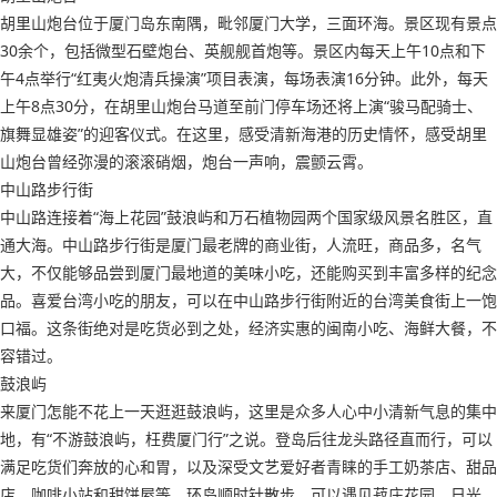
胡里山炮台位于厦门岛东南隅，毗邻厦门大学，三面环海。景区现有景点
30余个，包括微型石壁炮台、英舰舰首炮等。景区内每天上午10点和下
午4点举行“红夷火炮清兵操演”项目表演，每场表演16分钟。此外，每天
上午8点30分，在胡里山炮台马道至前门停车场还将上演“骏马配骑士、
旗舞显雄姿”的迎客仪式。在这里，感受清新海港的历史情怀，感受胡里
山炮台曾经弥漫的滚滚硝烟，炮台一声响，震颤云霄。
中山路步行街
中山路连接着“海上花园”鼓浪屿和万石植物园两个国家级风景名胜区，直
通大海。中山路步行街是厦门最老牌的商业街，人流旺，商品多，名气
大，不仅能够品尝到厦门最地道的美味小吃，还能购买到丰富多样的纪念
品。喜爱台湾小吃的朋友，可以在中山路步行街附近的台湾美食街上一饱
口福。这条街绝对是吃货必到之处，经济实惠的闽南小吃、海鲜大餐，不
容错过。
鼓浪屿
来厦门怎能不花上一天逛逛鼓浪屿，这里是众多人心中小清新气息的集中
地，有“不游鼓浪屿，枉费厦门行”之说。登岛后往龙头路径直而行，可以
满足吃货们奔放的心和胃，以及深受文艺爱好者青睐的手工奶茶店、甜品
店、咖啡小站和甜饼屋等。环岛顺时针散步，可以遇见菽庄花园、日光