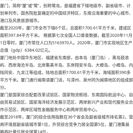
厦门，简称“厦”或“鹭”，别称鹭岛，是福建省下辖地级市、副省级市、计
划单列市，国务院批复确定的中国经济特区，东南沿海重要的中心城市、
港口及风景旅游城市。
截至2020年，厦门市全市下辖6个区，总面积1700.61平方千米，建成区
面积397.84平方千米。 根据第七次全国人口普查数据，截至2020年11月
1日零时，厦门市常住人口为5163970人。2020年，厦门市实现地区生产
总值（gdp）6384.02亿元。
厦门地处中国华东地区、福建省东南部，由本岛（厦门岛）、离岛鼓浪
屿、西岸海沧半岛、北岸集美半岛、东岸翔安半岛、大嶝岛、小嶝岛、内
陆同安、九龙江等组成，陆地总面积1700.61平方千米，海域面积390多
平方千米。厦门通行闽南语厦门话，与漳州、泉州同为闽南地区的组成部
分。
厦门是国家综合配套改革试验区、国家物流枢纽、东南国际航运中心、自
由贸易试验区、国家海洋经济发展示范区、两岸新兴产业和现代服务业合
作示范区、两岸区域性金融服务中心和两岸贸易中心。
截至2018年，厦门的综合信用指数在36个省会及副省级城市排名第2，营
商环境居副省级城市第1位，外贸综合竞争力居全国第5位，厦门港集装
箱吞吐量位居全球第14位。