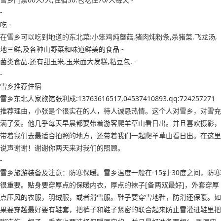
-
吃 -
在雪乡可以吃到地道的东北菜:小笨鸡炖蘑菇.猪肉炖粉条,杀猪菜.飞龙汤,
地三鲜,及各种山野菜和味道鲜美的食品 -
菌类食品.还有甜玉米,玉米面大发糕,粘豆包. -
-
雪乡推荐住宿
雪乡东北人家旅馆张利成:13763616517,04537410893.qq:724257271
推荐理由，小张是个很实在的人，待人诚恳热情。这个人对雪乡，对雪充
满了爱。他几乎每天早晨都要带着游客爬羊草山看日出。并且喜欢摄影，
带着我们去最适合拍照的地方，还带着我们一起爬羊草山看日出。在这里
说声谢谢！谢谢你两天来对我们的照顾。
-
雪乡旅游装备及注意：防寒保暖。雪乡温度一般在-15到-30度之间，防寒
很重要。贴身要穿厚点的保暖内衣，厚点的袜子[备两双最好]，外套穿厚
点压风的衣服，羽绒服，或者滑雪服。鞋子要穿雪地鞋，防滑还保暖。如
果要穿越最好要有鞋套，把裤子和鞋子紧密的联合起来防止雪灌进鞋里把