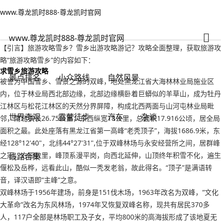
www.尊龙凯时888-尊龙凯时官网
自然风景
文章正文
www.尊龙凯时888-尊龙凯时官网
旅游攻略雪乡？雪乡出游攻略游记-www.尊龙凯时888
亭亭玉立
2022年09月19日 23:36
130
0
www.尊龙凯时888-尊龙凯时官网
【引言】旅游攻略雪乡？雪乡出游攻略游记？攻略全面整理，获取旅游攻
略“旅游攻略雪乡”的内容如下：
求雪乡旅游攻略
景点排名
小众路线
自然风景
被誉为中国雪乡、雪景之源的双峰，地处黑龙江省大海林林业局施业区
内，位于林业局西北部边缘，北部边缘横卧着巨蟒似的羊草山，成为牡丹
江林区与松花江林区的天然分界屏障，构成北西两面与山河屯林业局毗
世界奇观
露营徒步
汽车
杂谈
邻，南北狭长26.75公里，东西纵宽18公里，总面积17.916公顷，居全局
面积之最。此处座落有黑龙江省第一高峰“老秃顶子”，海拔1686.9米，东
经128°12'40"，北纬44°27'31",位于双峰林场与永安经营所之间，居群峰
之冠，方园数里，峰顶系漫平岗，向西北延伸，山顶终年积雪不化，遍生
线路合集
偃松及岳桦，远看此山，酷似一秃发老翁，故此得名。“顶子”是满语转
音，译汉语即“主峰”之意。
双峰林场于1956年建场，前身是151伐木场，1963年改名为双峰，“文化
大革命”改名为东风林场，1974年又恢复双峰名称，现共有居民370多
人，117户全部是林场职工及子女，平均800米的高海拔形成了该地夏无