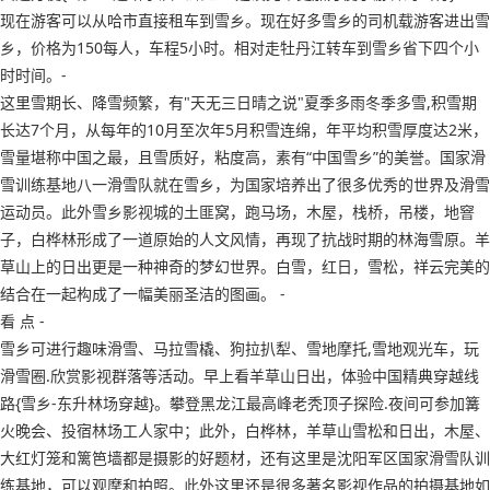
现在游客可以从哈市直接租车到雪乡。现在好多雪乡的司机载游客进出雪
乡，价格为150每人，车程5小时。相对走牡丹江转车到雪乡省下四个小
时时间。-
这里雪期长、降雪频繁，有"天无三日晴之说"夏季多雨冬季多雪,积雪期
长达7个月，从每年的10月至次年5月积雪连绵，年平均积雪厚度达2米，
雪量堪称中国之最，且雪质好，粘度高，素有“中国雪乡”的美誉。国家滑
雪训练基地八一滑雪队就在雪乡，为国家培养出了很多优秀的世界及滑雪
运动员。此外雪乡影视城的土匪窝，跑马场，木屋，栈桥，吊楼，地窨
子，白桦林形成了一道原始的人文风情，再现了抗战时期的林海雪原。羊
草山上的日出更是一种神奇的梦幻世界。白雪，红日，雪松，祥云完美的
结合在一起构成了一幅美丽圣洁的图画。 -
看 点 -
雪乡可进行趣味滑雪、马拉雪橇、狗拉扒犁、雪地摩托,雪地观光车，玩
滑雪圈.欣赏影视群落等活动。早上看羊草山日出，体验中国精典穿越线
路{雪乡-东升林场穿越}。攀登黑龙江最高峰老秃顶子探险.夜间可参加篝
火晚会、投宿林场工人家中；此外，白桦林，羊草山雪松和日出，木屋、
大红灯笼和篱笆墙都是摄影的好题材，还有这里是沈阳军区国家滑雪队训
练基地，可以观摩和拍照。此外这里还是很多著名影视作品的拍摄基地如