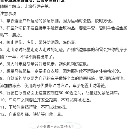
雪乡旅游注意事项，去雪乡注意什么
随喔全触点，让旅行更完美。
注意事项
1、穿衣遵循户外运动的多层原则，因为运动时会热，脱时方便。
3、在室外切记不要直接用手触摸金属物品，要戴手套，否则手会被金属
粘下一层皮。
4、防止晒伤、冻伤，带好防晒霜、冻伤膏。
5、走山路时尽量走别人走过的足迹，否则路边厚厚的积雪会把你的身子
陷下一半，不得不爬着出来了。
6、风大时走路尽量背对着风走，避免风刺伤皮肤。
7、想坐马拉爬犁一定要多穿衣服，因为那时候不运动身体会格外冷。
8、自驾游的朋友要为自己的车子做好全套的防寒措施，要用防冻机油、
添加防冻液、使用高号优质柴油或汽油，车胎配置上防滑链。
9、行驶在冰雪路面上速度控制在30-40迈之间，尽量避免紧急刹车。
10、车与车之间要拉开安全距离，不可以离得太近。
11、下坡时带挡行驶，不可以挂空挡。
12、自备牵引绳、铁铲等自救工具。