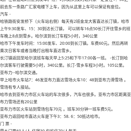
前去东一条路广汇家电楼下上车，因为从这里上车可以保证有座位。
汽车 -
哈铁路街安发桥下（火车站右侧）每天有2班金龙大客直达长汀镇，哈市
上午9:30发车、15：30到达长汀镇， 可以转车16点50长汀开往雪乡的班
车晚上8点到雪乡。哈尔滨到长汀车程5小时，340公里
哈市下午发车时间：15:00发车、20:00到长汀镇。车费60元。然后再转
乘次日客车或者当晚打出租车直达雪乡。
长汀镇返回至哈尔滨班车每天早上5:25和下午17:00各一班。 -长汀到哈
尔滨客车行驶需要5小时，340公里。长汀-雪乡车程3小时。105公里。
亚布力--哈尔滨交通。
早上哈市火车站7：46发亚布力直达雪场火车10：48到亚布力滑雪场 。
雪场有专人接站。
哈市去到亚布力市区火车站的车次很多，汽车也很多。亚布力市区距离亚
布力雪场还有20公里
亚布力市区火车站到雪场包车70元 。班车30分钟一班车费5元。
亚布力返回哈市直达火车是下午3：58. 6：50抵达哈市。
门 票 -
雪乡门票60人/人,住宿30.包吃住70/人每天 -