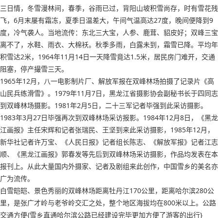
三日情，冬雪漫林间，春季，谷雨已过，背阳山坡积雪尚存，时有雪花残
飞，6月末屡有霜冻，夏季日温差大，午间气温高达27度，晚间便降到9
度，冷气袭人。当地流传：东北三大宝，人参、鹿茸、貂皮好；双峰三宝
离不了，水鞋、雨衣、大棉袄。秋季多雨，白露未到，霜雪已降。平均年
积雪达2米，1964年11月14日一天降雪竟达1.5米，居民房门难开，交通
阻塞，停产撮雪三天。
1965年12月，八一电影制片厂、解放军报在双峰林场拍摄了记录片《高
山民兵练滑雪》。1979年11月7日，黑龙江省摄影协会副秘书长于四同志
到双峰林场摄影。1981年2月5日，二十三军记者毕强到此采访摄影。
1983年3月27日毕强再次到双峰林场采访报影。1984年12月8日，《黑龙
江画报》主任宋辉和记者张瑞民、王坚到来此采访摄影，1985年12月，
新华社记者许万宝、《人民日报》记者组长陈志、《解放军报》记者江志
顺、《黑龙江画报》郭春发等先后到双峰林场采访摄影，作品均发表在本
报刊上。从此大量国内外摄家、记者及剧组来此创作，中国雪乡的美名亦
广为流传。
白雪皑皑、景色秀丽的双峰林场距离牡丹江170公里，距离哈尔滨280公
里，是张广才岭与老爷岭交汇之处，整个地区海拔均在800米以上。公路
交通方便{雪乡直通哈尔滨公路已经建设完毕更加方便了游客的出行}