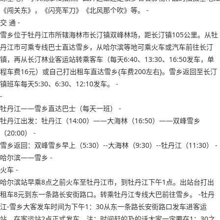
《闯关东》，《闪亮军刀》《北风那个吹》等。 -
交 通 -
雪乡位于牡丹江市所辖海林市长汀镇双峰林场，距长汀镇105公里。从牡
丹江市可乘专线巴士直达雪乡，从哈尔滨等地可乘火车或汽车前往长汀
镇，再从长汀林业客运站转乘客车（每天6:40、13:30、16:50发车，单
程车费16元）或自己打出租车直达雪乡{车费200左右}。雪乡返回至长汀
镇班车每天5:30、6:30、12:10发车。 -
-
牡丹江——雪乡直达巴士（每天一班） -
牡丹江出发：牡丹江（14:00）——大海林（16:50）——双峰雪乡
（20:00） -
雪乡返回：双峰雪乡早上（5:30）--大海林（9:30）--牡丹江（11:30） -
哈尔滨——雪乡 -
火车 -
哈尔滨站早乘8点之前火车至牡丹江市，到牡丹江下午1点。出站台打出
租车8元到东一条路长安街路口。转乘牡丹江专线大巴前往雪乡。 -牡丹
江-雪乡大客发车时间为下午1：30从东一条路长安街路口发车进客运
站。在客运站2点正式发车。注：时间赶的及的话大家一定要在1：30之