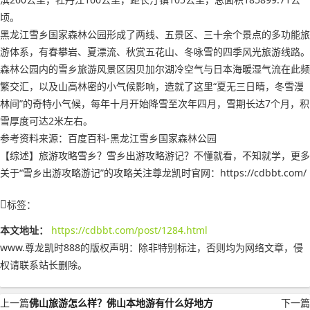
顷。
黑龙江雪乡国家森林公园形成了两线、五景区、三十余个景点的多功能旅
游体系，有春攀岩、夏漂流、秋赏五花山、冬咏雪的四季风光旅游线路。
森林公园内的雪乡旅游风景区因贝加尔湖冷空气与日本海暖湿气流在此频
繁交汇，以及山高林密的小气候影响，造就了这里“夏无三日晴，冬雪漫
林间”的奇特小气候，每年十月开始降雪至次年四月，雪期长达7个月，积
雪厚度可达2米左右。
参考资料来源：百度百科-黑龙江雪乡国家森林公园
【综述】旅游攻略雪乡？雪乡出游攻略游记？不懂就看，不知就学，更多
关于“雪乡出游攻略游记”的攻略关注尊龙凯时官网：https://cdbbt.com/
标签：
本文地址：
https://cdbbt.com/post/1284.html
www.尊龙凯时888的版权声明：
除非特别标注，否则均为网络文章，侵
权请联系站长删除。
上一篇
佛山旅游怎么样？佛山本地游有什么好地方
下一篇