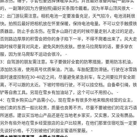
脚冻伤。帽子，手套也要选择保暖厚实的。并且最好准备两幅{一副厚实
的，一副薄的因为方便拍照}最好买条围巾戴着。因为羊草山顶风很大 -
2：出门游玩需注意。相机电池一定要准备充足，天气较冷，电池消耗很
快。拍照后最好把相机放在怀里保暖，保持电池电量。不可以空手触摸铁
质器皿，防止手会冻伤。在雪乡山路行走的时候尽量走别人走过的足迹，
否则路边厚厚的积雪会把你的身子陷下一半，不得不爬着出来了。风大走
路时候尽量背对风走，避免风刺伤皮肤。想坐马拉爬犁的话，要多穿衣
服，因为坐马爬犁不运动会很冷。 -
3：自驾游的朋友需注意。车子要做好全套的防寒措施，要用防冻机油，
添加防冻液，使用高号优质柴油，汽油。车胎配置防滑链。行驶在冰雪路
面时速度控制在30-40迈之间，尽量避免紧急刹车，车之间要拉开安全距
离，不可以跟的太近。下坡时带档行驶，不可以挂空档。自备牵引绳，铁
铲等自救工具。另现在雪乡有加油站了，这个可以不用担心。 -
4：在雪乡购买山产品需小心，现在雪乡有很多外地来租房经营的业主，
他们卖的东西一般比较贵，质量也良莠不齐。尽量不要被他们的花言巧语
所迷惑。建议买当地山产品还是在当地老乡家买，又实惠，又没有赝品。
另外有些外地在雪乡经营旅店的业户比较黑，在他们那里住宿吃饭一定要
先谈好价格，千万别被他们的甜言蜜语所蒙蔽。 -