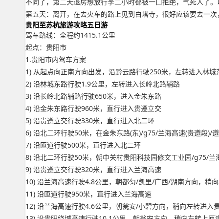
不同了，第二天退房想放行李二小时都被一口拒绝，气死人了。以
第五天：离开，在去火车的路上见到白塔寺，很好应该要去一次
贵阳至苏杭旅游攻略五日游
驾车路线：全程约1415.1公里
起点：贵阳市
1.贵阳市内驾车方案
1) 从起点向正南方向出发，沿黔云路行驶250米，左转进入林城
2) 沿林城东路行驶1.9公里，左转进入长岭北路辅路
3) 沿长岭北路辅路行驶650米，进入金朱东路
4) 沿金朱东路行驶960米，直行进入贵遵立交
5) 沿贵遵立交行驶330米，直行进入北二环
6) 沿北二环行驶50米，在金朱东路(东)/g75/兰海高速(贵遵段
7) 沿匝道行驶500米，直行进入北二环
8) 沿北二环行驶50米，朝中关村贵阳科技园修文工业园/g75/
9) 沿贵遵立交行驶320米，直行进入兰海高速
10) 沿兰海高速行驶4.8公里，朝都匀/凯里/广西/湖南方向，稍
11) 沿匝道行驶950米，直行进入兰海高速
12) 沿兰海高速行驶4.6公里，朝瓮安/小碧方向，稍向左转进入
13) 沿贵阳绕城高速行驶10.1公里，朝瓮安方向，稍向左转上匝