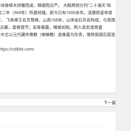
4块香樟木拼雕而成，精细而庄严。 大殿两侧分列“二十诸天”和
二年（969年）所建经幢，距今已有1000余年。清康熙皇帝曾
”。 飞来峰又名灵鹫峰，山高168米，山体由石灰岩构成，与周围
树古藤，盘根错节；岩骨暴露，峰棱如削。明人袁宏道曾盛
其中尤以元代藏传佛教（喇嘛教）造像最为珍贵，堪称我国石窑造
cdbbt.com/
下一篇