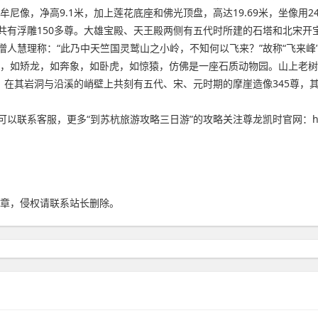
尼像，净高9.1米，加上莲花底座和佛光顶盘，高达19.69米，坐像用2
共有浮雕150多尊。大雄宝殿、天王殿两侧有五代时所建的石塔和北宋开宝
僧人慧理称：“此乃中天竺国灵鹫山之小岭，不知何以飞来？”故称“飞来峰
石，如矫龙，如奔象，如卧虎，如惊猿，仿佛是一座石质动物园。山上老
，在其岩洞与沿溪的峭壁上共刻有五代、宋、元时期的摩崖造像345尊，
客服，更多“到苏杭旅游攻略三日游”的攻略关注尊龙凯时官网：https://
章，侵权请联系站长删除。