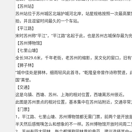
【苏州站】
苏州站位于苏州城区北端护城河北岸，站屋规格按照一次最高聚
拍，并且逗留时间最久的一个车站。
【平江路】
宋时苏州称“平江”，“平江路”名起于此，也是苏州古城保存最
【苏州博物馆】
【七里山塘】
全长3829.6米，千年老街，老苏州的缩影，吴文化的窗口，旧
【狮子林】
“城中佳处是狮林，细雨轻风此首寻。”乾隆皇帝曾作诗称赞道，
国”美誉。
【交通】
这是乌镇、西塘、苏州、上海的相对位置，西塘离苏州很近。
此图是苏州景点的相对位置，基本集中在苏州站附近，交通非常
【门票】
1，平江路、七里山塘、苏州博物馆都无需门票，前两个是开放
半天然后感慨咦怎么和想象的不一样。苏州博物馆开放时间周二
2，苏州有四大园林，每个都堪称园林界的典范，建议选择其中一