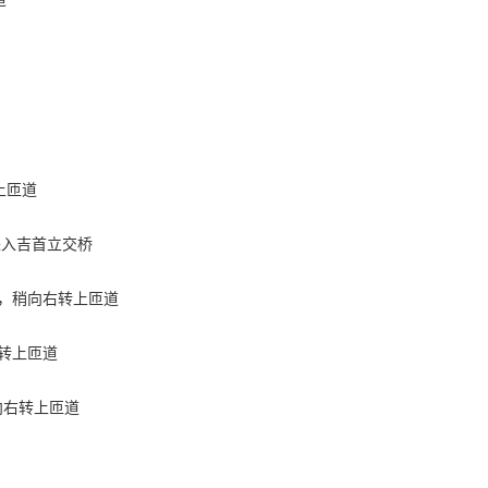
转上匝道
转进入吉首立交桥
方向，稍向右转上匝道
右转上匝道
稍向右转上匝道