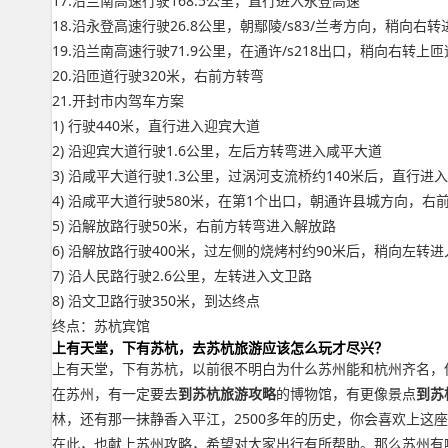
17.沿兰南高速行驶168.5公里，直行进入永登高速
18.沿永登高速行驶26.8公里，朝鄢陵/s83/兰考方向，稍向右
19.沿兰南高速行驶71.9公里，在通许/s218出口，稍向右转上匝
20.沿匝道行驶320米，右前方转弯
21.开封市内驾车方案
1) 行驶440米，直行进入迎宾大道
2) 沿迎宾大道行驶1.6公里，左后方转弯进入咸平大道
3) 沿咸平大道行驶1.3公里，过涡河支流桥约140米后，直行进
4) 沿咸平大道行驶580米，在第1个出口，朝通许县城方向，右
5) 沿解放路行驶50米，右前方转弯进入解放路
6) 沿解放路行驶400米，过左侧的烧烤村约90米后，稍向左转
7) 沿人民路行驶2.6公里，左转进入文卫路
8) 沿文卫路行驶350米，到达终点
终点：苏杭宾馆
上有天堂，下有苏杭，去苏杭旅游应该怎么玩才尽兴？
上有天堂，下有苏杭，以前很不明白为什么苏州能和杭州齐名，
在苏州，有一定要去
到苏杭旅游攻略
的博物馆，有更像景点
到苏
林，还有那一抹静香入平江，2500多年的历史，你会喜欢上这
在此，也献上苏州攻略，希望对大家出行有所帮助。那么苏州有