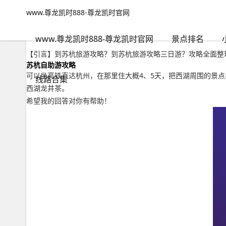
www.尊龙凯时888-尊龙凯时官网
世界奇观
文章正文
www.尊龙凯时888-尊龙凯时官网
到苏杭旅游攻略？到苏杭旅游攻略三日游-www.尊龙凯时888
千里不留行
2022年09月20日 00:54
114
0
www.尊龙凯时888-尊龙凯时官网
景点排名
【引言】到苏杭旅游攻略？到苏杭旅游攻略三日游？攻略全面整理
苏杭自助游攻略
可以坐高铁直达杭州，在那里住大概4、5天，把西湖周围的景
线路合集
西湖龙井茶。
希望我的回答对你有帮助！