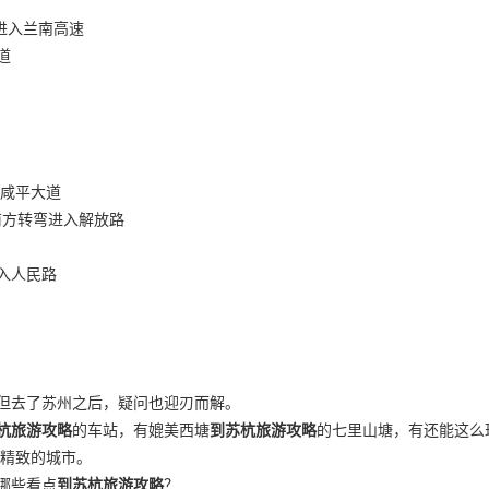
转进入兰南高速
道
入咸平大道
前方转弯进入解放路
进入人民路
但去了苏州之后，疑问也迎刃而解。
杭旅游攻略
的车站，有媲美西塘
到苏杭旅游攻略
的七里山塘，有还能这么
座精致的城市。
哪些看点
到苏杭旅游攻略
？