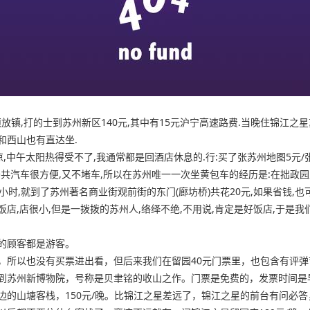
位于无锡硕放镇,打的士到苏州新区140元,其中有15元沪宁高速路费.当晚住锦江
和西山也有直达坐.
晚凉,中午太阳热得受不了,我通常都是回酒店休息的.行:买了张苏州地图5
因为公共汽车很方便,又不堵车,所以在苏州唯一一次坐黄包车的经历是:在拙
小时,就到了苏州著名商业街观前街的东门(廊坊桥)共花20元,如果省钱,也
店,店很小,但是一拨拨的苏州人,络绎不绝,不用说,肯定是好饭店,于是
的顾客都是游客。
，所以也没有买票进出看，但后来我们在留园40元门票里，也包含有评弹
州新博物院，号称是贝聿铭的收山之作。门票是免费的，发票时间是早上9：0
边的山塘客栈，150元/晚。比锦江之星差远了，锦江之星的前台有问必