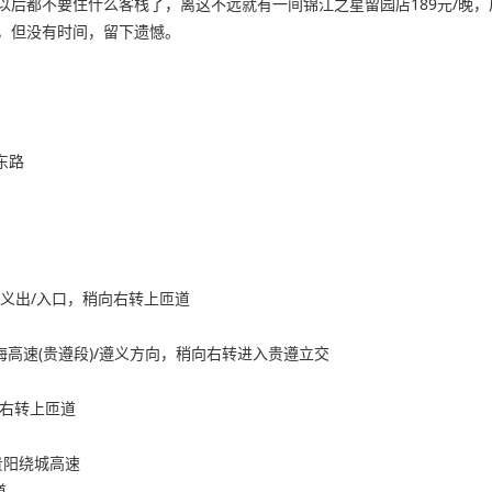
后都不要住什么客栈了，离这不远就有一间锦江之星留园店189元/晚
，但没有时间，留下遗憾。
东路
)/遵义出/入口，稍向右转上匝道
兰海高速(贵遵段)/遵义方向，稍向右转进入贵遵立交
向右转上匝道
贵阳绕城高速
道