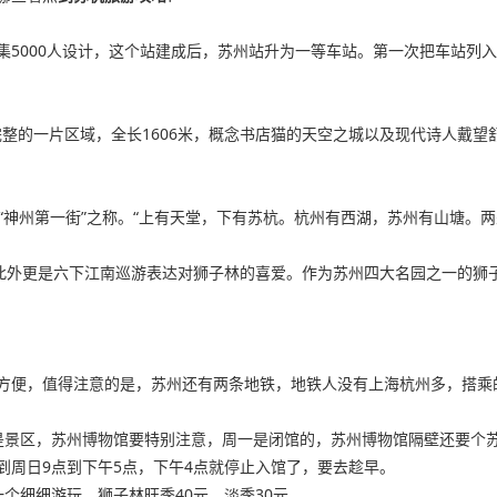
集5000人设计，这个站建成后，苏州站升为一等车站。第一次把车站列
为完整的一片区域，全长1606米，概念书店猫的天空之城以及现代诗人戴
有“神州第一街”之称。“上有天堂，下有苏杭。杭州有西湖，苏州有山塘。
此外更是六下江南巡游表达对狮子林的喜爱。作为苏州四大名园之一的狮子
方便，值得注意的是，苏州还有两条地铁，地铁人没有上海杭州多，搭乘
是景区，苏州博物馆要特别注意，周一是闭馆的，苏州博物馆隔壁还要个
到周日9点到下午5点，下午4点就停止入馆了，要去趁早。
个细细游玩，狮子林旺季40元，淡季30元。