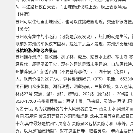
3，平江路建议白天去，而山塘街建议晚上去，晚上去很漂亮。
【住宿】
苏州可以住七里山塘附近，也可以住拙政园附近，交通都很方便
【美食】
苏州没有集中的小吃街（可能是我没发现），热门的就是生煎，
以前对苏州的印象仅有园林，玩过了之后才发现，苏州远比我想
苏杭旅游攻略必去景点
苏州推荐景点：拙政园、狮子林、虎丘、姑苏水上游、寒山寺 寒
经数代，屡建屡毁于火，现在的建筑是清末重建的。自从唐代诗
州推荐景点：船游西湖（不要登岛那种），西湖十景（免费），飞来峰、
人，联票价格为20元/人，登钟楼敲钟5元（3下） 电话： 65
湖石假山众多著称。湖石玲拢，洞壑宛转，曲折盘旋，如入迷阵，
林路23号 交通：游1、游2、游5线、202路（原2路）、204路（原4
8:30-17:00 杭州推荐景点：西湖十景，飞来峰、灵隐寺 西湖
闻名于世, 现为我国著名的十大风景名胜之一. 西湖山水,风景如
霞洞,石屋洞,紫云洞等奇异的洞景和虎跑,龙井,玉泉等名泉,峰奇
十六,其中最好是杭州". 灵隐寺 灵隐景区包括灵隐寺和飞来峰
秀，以为是“仙灵所隐”，就在这里建寺，取名灵隐。 寺内主要建