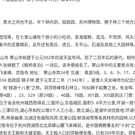
，景点之间也不远，半个钟内到，拙政园、苏州博物馆、狮子林三个地方
馄饨等，在七里山塘有个很小的小吃坊，卖海棠糕、混沌、牛肉饼、鸡头
象中的还要精彩，此外还有周庄、虎丘、天平山、石湖及其他三大园林等
山寺 寒山寺始建于公元502年的梁天监年间。到了二百年后的唐代，相传
人张继题了《枫桥夜泊》一诗后，该寺便闻名了。寒山寺中的主要景点有
灵隐寺 地址： 寒山寺弄24号 交通： 乘游3线、3、6、9、17、21、
336634 拙政园 狮子林 建于元至正二年（1342年），是僧人天如禅
有“桃源十八景”之称。洞顶奇峰怪石林立，均似狮子起舞之状。有含晖、
路）、23、529（原29路）、40路、78路、301路、305路到达 门票： 旺季
 ,因位于省会杭州城西而得名,三面环山,东临城区.面积5. 6平方公里,环湖
画.三潭印月,湖心亭和阮公墩3个人工小岛 , 鼎立湖心,是湖中浏览胜地.
石秀,林泉幽美.沿湖还有曲院风荷,花港公园,柳浪闻莺等各具特色的园林,以及
。灵隐寺位于杭州西湖西北北高峰山麓飞来峰前，是中国佛教著名的“十刹”之
筑有天王殿和大雄宝殿。天王殿入口的弥勒佛坐像，已有200年历史。弥勒