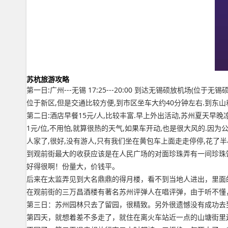
苏杭旅游攻略
第一日:广州---无锡 17:25---20:00 到达无锡硕放机场(
位于新区,但是交通比较方便,到市区坐车大约40分钟左右.到东山
第二日:酒店早餐15元/人,比较丰富.早上外出活动,苏州夏天早
1元/位,不用怕,就算很热的天气,如果车开动,也是很大风的.
人家了,很好,没有游人,只有我们坐在黄包车上面走走停停,花了半
到观前街最大的收获应该是在人民广场的对面珍珠弄有一间珍珠饭
好得很啊！份量大，价钱平。
后来在太监弄见到大名鼎鼎的得月楼，看不到当地人进出，里面
在观前街的三万昌酒楼有著名苏州评弹人在唱评弹，由于听不懂
第三日：苏州园林只去了留园，很精致。另外很遗憾没有成功去到苏
第四天，就想着差不多走了，就住在离火车站近一点的山塘街里