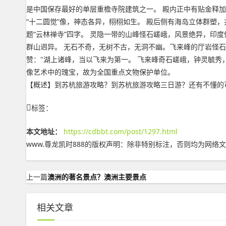
是中国保存最好的单层重檐寺院建筑之一。 殿内正中有贴金释加牟
“十二圆觉”像，神态各异，栩栩如生。 殿后侧有海岛立体群塑，
题“云林禅寺”四字。 灵隐一带的山峰怪石嵯峨，风景绝异，印度
群山迥异。 无石不奇，无树不古，无洞不幽。飞来峰的厅岩怪
赞："湖上诸峰，当以飞来为第一。 飞来峰奇石嵯峨，钟灵毓秀
像艺术中的瑰宝，故为全国重点文物保护单位。
【概述】到苏杭旅游攻略？到苏杭旅游攻略三日游？还有不懂的可以联系
标签：
本文地址：
https://cdbbt.com/post/1297.html
www.尊龙凯时888的版权声明：
除非特别标注，否则均为网络文
上一篇
澳洲的著名景点？澳洲主要景点
相关文章