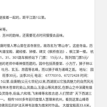
是挨着一起的，距平江路1公里。
米等。
，苏州的韵味，还需要花点时间慢慢去品味。
唐时僧人寒山曾在该寺居住，故改名为“寒山寺”。这座寺庙，历
大雄宝殿、藏经楼、钟楼、碑文《枫桥夜泊》、枫江第一楼。 杭
31、301路车枫桥站下 门票： 15元/人，陈列馆门票5元/
师为纪念他的老师中峰神僧而建的。园中包括燕誊堂、小方厅，狮子林以
吐月、玄玉、昂霞等名峰，而以狮子峰为诸峰之首。 地址： 园
30元，淡季20元 电话： 67770310、67272428 时间：
一周15公里.自唐朝(公元七世纪)以来,西湖就以它独具魅力的自然风光
环湖有林木苍翠的吴山,凤凰山,玉皇山等风景区,在群山之中深藏有烟
灵隐寺,岳庙,六和塔,飞来峰等名胜古迹.人们赞颂" 天下西湖三
一。 相传1600多年前印度僧人慧理来杭州，看到这里山峰奇
佛背后的护法天神韦驮像为南宋时作品。 大雄宝殿高33.6米，