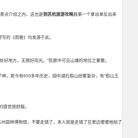
入景点介绍之内，这也是
到苏杭旅游攻略
我第一个拿出单反出来
望舒写的《雨巷》均发源于此。
两处好地方，无限好风光。”民歌中可见山塘的地位之重要。
林，距今有650多年历史，园中湖石假山纷繁复杂，有“假山王
的感觉很舒服。
苏州园林博物馆，不要走错了，本人就是走错了在里边傻傻地拍了