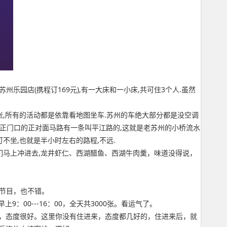
之星苏州乐园店(携程订169元),有一大床和一小床,共可住3个人.虽然
元/张,所有的活动都是依靠看地图坐车.苏州的车绝大部分都是没空调
政园正门口的正对面马路有一条叫平江路的,这就是老苏州的小桥流水
可不坐,也就是半小时左右的路程,不远.
我们马上冲进去,龙井虾仁、西湖醋鱼、西湖牛肉羹，味道没得说，
节目，也不错。
0---16：00，全天共3000张。看运气了。
答，态度很好。这里你没有住进来，态度都几好的，住进来后，就