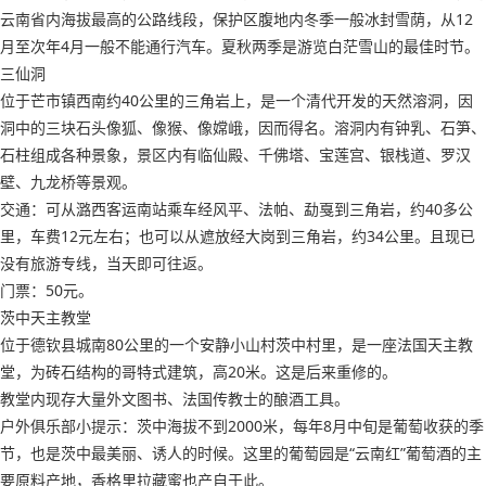
云南省内海拔最高的公路线段，保护区腹地内冬季一般冰封雪荫，从12
月至次年4月一般不能通行汽车。夏秋两季是游览白茫雪山的最佳时节。
三仙洞
位于芒市镇西南约40公里的三角岩上，是一个清代开发的天然溶洞，因
洞中的三块石头像狐、像猴、像嫦峨，因而得名。溶洞内有钟乳、石笋、
石柱组成各种景象，景区内有临仙殿、千佛塔、宝莲宫、银栈道、罗汉
壁、九龙桥等景观。
交通：可从潞西客运南站乘车经风平、法帕、勐戛到三角岩，约40多公
里，车费12元左右；也可以从遮放经大岗到三角岩，约34公里。且现已
没有旅游专线，当天即可往返。
门票：50元。
茨中天主教堂
位于德钦县城南80公里的一个安静小山村茨中村里，是一座法国天主教
堂，为砖石结构的哥特式建筑，高20米。这是后来重修的。
教堂内现存大量外文图书、法国传教士的酿酒工具。
户外俱乐部小提示：茨中海拔不到2000米，每年8月中旬是葡萄收获的季
节，也是茨中最美丽、诱人的时候。这里的葡萄园是“云南红”葡萄酒的主
要原料产地，香格里拉藏蜜也产自于此。