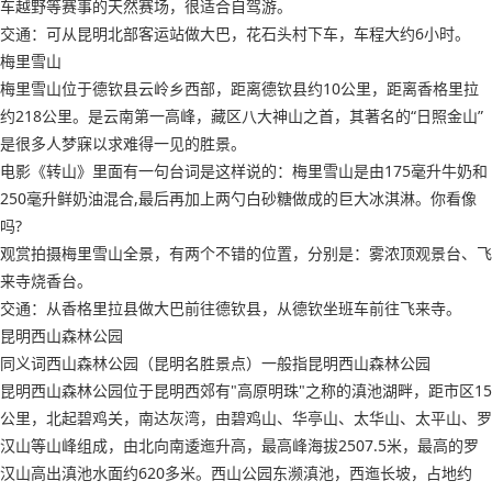
车越野等赛事的天然赛场，很适合自驾游。
交通：可从昆明北部客运站做大巴，花石头村下车，车程大约6小时。
梅里雪山
梅里雪山位于德钦县云岭乡西部，距离德钦县约10公里，距离香格里拉
约218公里。是云南第一高峰，藏区八大神山之首，其著名的“日照金山”
是很多人梦寐以求难得一见的胜景。
电影《转山》里面有一句台词是这样说的：梅里雪山是由175毫升牛奶和
250毫升鲜奶油混合,最后再加上两勺白砂糖做成的巨大冰淇淋。你看像
吗?
观赏拍摄梅里雪山全景，有两个不错的位置，分别是：雾浓顶观景台、飞
来寺烧香台。
交通：从香格里拉县做大巴前往德钦县，从德钦坐班车前往飞来寺。
昆明西山森林公园
同义词西山森林公园（昆明名胜景点）一般指昆明西山森林公园
昆明西山森林公园位于昆明西郊有"高原明珠"之称的滇池湖畔，距市区15
公里，北起碧鸡关，南达灰湾，由碧鸡山、华亭山、太华山、太平山、罗
汉山等山峰组成，由北向南逶迤升高，最高峰海拔2507.5米，最高的罗
汉山高出滇池水面约620多米。西山公园东濒滇池，西迤长坡，占地约