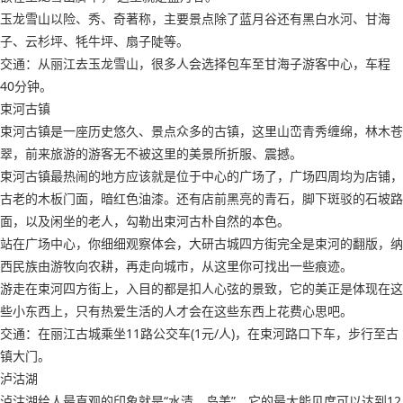
玉龙雪山以险、秀、奇著称，主要景点除了蓝月谷还有黑白水河、甘海
子、云杉坪、牦牛坪、扇子陡等。
交通：从丽江去玉龙雪山，很多人会选择包车至甘海子游客中心，车程
40分钟。
束河古镇
束河古镇是一座历史悠久、景点众多的古镇，这里山峦青秀缠绵，林木苍
翠，前来旅游的游客无不被这里的美景所折服、震撼。
束河古镇最热闹的地方应该就是位于中心的广场了，广场四周均为店铺，
古老的木板门面，暗红色油漆。还有店前黑亮的青石，脚下斑驳的石坡路
面，以及闲坐的老人，勾勒出束河古朴自然的本色。
站在广场中心，你细细观察体会，大研古城四方街完全是束河的翻版，纳
西民族由游牧向农耕，再走向城市，从这里你可找出一些痕迹。
游走在束河四方街上，入目的都是扣人心弦的景致，它的美正是体现在这
些小东西上，只有热爱生活的人才会在这些东西上花费心思吧。
交通：在丽江古城乘坐11路公交车(1元/人)，在束河路口下车，步行至古
镇大门。
泸沽湖
泸沽湖给人最直观的印象就是“水清、岛美”，它的最大能见度可以达到12