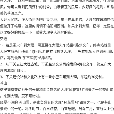
在大理，可以租一辆单车，背上简单的行囊，沿洱海从古城出发，伴着微
风，你可以看到民风淳朴的村舍，白墙青瓦的民居，乡野间的花海，和秀
美的苍洱风光。
大理人民路、洋人街是酒吧汇集之地，每当夜幕降临，大理的喧嚣和热情
便拉开了帷幕，这里的情调不输阳朔西街。如果来到大理，记得一定要在
这里好好的放纵一下，感受大理令人迷醉的夜。
交通：
1、若是乘火车到大理，可直接在大理火车站坐8路公交车，终点站就是
大理古城西门(苍山门)附近;若是乘飞机到大理，可先乘机场大巴到苍山饭
店，再到最近的“市医院”站乘8路。
2、从下关去往大理古城，可乘坐公交公司始发的4路公交车，终点在大
理古城南门附近。
3、下关建设路和文化路上有一些小巴车可到大理，车程约30分钟。
苍山
这里拥有变幻万千的云景和素负盛名的大理“风花雪月”四景之一的苍山雪
。来到大理，莫不可错过。
经夏不消的 苍山雪，是素负盛名的大理“ 风花雪月”四景之一，也是苍山
景观中的一绝。寒冬时节，百里点苍，白雪皑皑，阳春三月，雪线以上仍