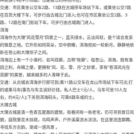
交通：市区乘坐公交车2路、13路在古城停车场站下车，或乘坐公交7路
在百货大楼下车，可步行由古城北门进入;也可在市区乘坐公交2路、3
路、12路在南门街站下车，可步行由古城南门进入。
洱海
洱海作为大理“风花雪月”四景之一，蓝天绿水，云淡风轻，是个适合发呆
的惬意之地。它外形如同耳朵，空中俯瞰，洱海宛如一轮新月，静静地依
卧在苍山和大理坝子之间。
洱海边上有一个小渔村，名叫双廊，古称“栓廊”，临苍山、洱海，既有渔
田之利，舟楫之便，更拥有“风、花、雪、月”之妙景，享有“苍洱风光在
双廊”的美誉，越来越多的人青睐于此。
交通：从古城去洱海步行即可到;乘11路公交车在龙山市场站下车可达;打
的或乘马车(事先与车主谈好价钱，私人巴士1元/人，马车可坐10人左
右，约4元/人);下关到洱海码头，可乘6路车或的士。
大理古城
大理古城是清一色青瓦屋面的建筑，街巷间有一些老宅，仍可寻到昔日风
貌，庭院里花木扶疏，鸟鸣声声，户外溪渠流水淙淙。在这里流连踯躅，
寻找东方古韵，渐成一道风景 。