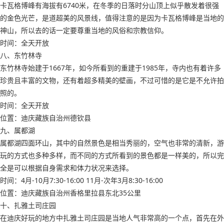
卡瓦格博峰有海拔有6740米，在冬季的日落时分山顶上似乎散发着很强
的金色光芒，是道超美的风景线，值得注意的是因为卡瓦格博峰是当地的
神山，所以去的话一定要尊重当地的风俗和宗教信仰。
时间：全天开放
八、东竹林寺
东竹林寺始建于1667年，如今所看到的重建于1985年，寺内也有着许多
珍贵且丰富的文物，还有着超多精美的壁画，不过可惜的是它是不允许拍
照的。
时间：全天开放
位置：迪庆藏族自治州德钦县
九、属都湖
属都湖四面环山，其中的自然景色是相当秀丽的，空气也非常的清新，游
玩的方式也多种多样，而不同的方式所看到的景色都是一样美的，所以完
全是可以根据自身需求和体力状况来选择。
时间：4月-10月7:30-16:00 11月-次年3月8:30-16:00
位置：迪庆藏族自治州香格里拉县东北35公里
十、扎雅土司庄园
在迪庆好玩的地方中扎雅土司庄园是当地人气非常高的一个点，首先在外