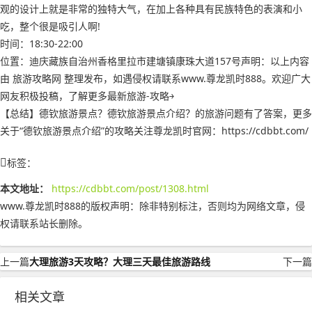
观的设计上就是非常的独特大气，在加上各种具有民族特色的表演和小
吃，整个很是吸引人啊!
时间：18:30-22:00
位置：迪庆藏族自治州香格里拉市建塘镇康珠大道157号声明：以上内容
由 旅游攻略网 整理发布，如遇侵权请联系www.尊龙凯时888。欢迎广大
网友积极投稿，了解更多最新旅游-攻略￫
【总结】德钦旅游景点？德钦旅游景点介绍？的旅游问题有了答案，更多
关于“德钦旅游景点介绍”的攻略关注尊龙凯时官网：https://cdbbt.com/
标签：
本文地址：
https://cdbbt.com/post/1308.html
www.尊龙凯时888的版权声明：
除非特别标注，否则均为网络文章，侵
权请联系站长删除。
上一篇
大理旅游3天攻略？大理三天最佳旅游路线
下一篇
相关文章