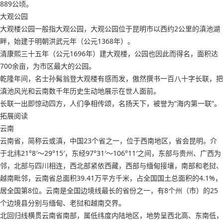
889公顷。
大观公园
大观楼公园一般指大观公园，大观公园位于昆明市以西约2公里的滇池湖
畔，始建于明朝洪武元年（公元1368年）。
清康熙三十五年（公元1696年）建大观楼，公园也因此而得名，面积达
700余亩，为市区最大的公园。
乾隆年间，名士孙髯翁登大观楼有感而发，傲然撰书一百八十字长联，把
滇池风光和云南数千年历史生动地展示在世人面前。
长联一出即惊动四方，人们争相传颂，名扬天下，被誉为“海内第一联”。
拓展阅读
云南
云南省，简称云或滇，中国23个省之一，位于西南地区，省会昆明。介
于北纬21°8′～29°15′，东经97°31′～106°11′之间，东部与贵州、广西为
邻，北部与四川相连，西北部紧依西藏，西部与缅甸接壤，南部和老挝、
越南毗邻，云南省总面积39.41万平方千米，占全国国土总面积的4.1%，
居全国第8位。云南是全国边境线最长的省份之一，有8个州（市）的25
个边境县分别与缅甸、老挝和越南交界。
北回归线横贯云南省南部，属低纬度内陆地区，地势呈西北高、东南低，