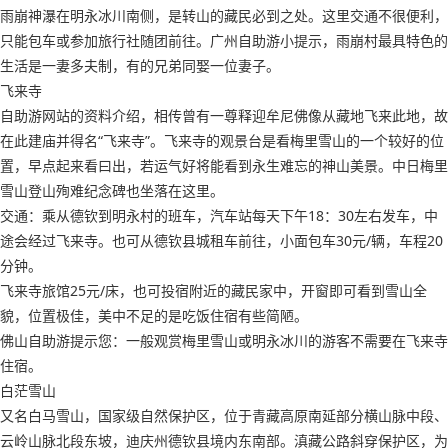
雨崩神瀑在明永冰川南侧，是转山的藏民必到之处。这里交通不很便利，
只能包车或参加旅行社随团前往。广州自助游小提示，雨崩村最具特色的
生活是一妻多夫制，有的兄弟同娶一位妻子。
飞来寺
自助游网站的资料介绍，相传曾有一尊释迎牟尼佛像从藏地飞来此地，故
在此建庙并得名“飞来寺”。飞来寺的观景台是看梅里雪山的一个较好的位
置，早点起来看曰出，若运气好将能看到永生难忘的神山美景。中日梅里
雪山登山殉难纪念碑也坐落在这里。
交通：乘从德钦到明永村的班车，汽车站每天下午18：30左右发车，中
途会经过飞来寺。也可从德钦县城租车前往，小面包车30元/辆，车程20
分钟。
飞来寺旅馆25元/床，也可投宿附近的藏民家中，开窗即可看到雪山全
貌，位置极佳，美中不足的是吃饭住宿有些简陋。
佛山自助游提示您：一般观赏梅里雪山或明永冰川的游客不需要在飞来寺
住宿。
白茫雪山
又名白马雪山，国家级自然保护区，位于青藏高原南延部分横山脉中段、
云岭山脉北段东坡，迪庆州德钦县境内东南部。滇藏公路斜穿保护区，为