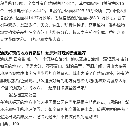
积量的11.4%。全省共有自然保护区162个，其中国家级自然保护区16
个，省级自然保护区44个。自然保护区面积295.56万公顷，其中国家级
自然保护区面积14.27万公顷，省级自然保护区面积88.31万公顷。云南
树种繁多，类型多样，优良、速生、珍贵树种多，药用植物、香料植物、
观赏植物等品种在全省范围内均有分布，故云南有药物宝库、香料之乡、
天然花园之称。目的地和文旅大省 。
;
迪庆好玩的地方有哪些？ 迪庆州好玩的景点推荐
迪庆是 云南省 唯一的一个藏族自治州，迪庆藏族自治州，藏语意为“吉祥
如意的地方”，滔滔大江、莽莽青山、湖泊晶莹、草原广阔、深山大峡等
地理奇观构成迪庆惊世绝俗的自然景观。城市内除了自然景观外，还有浓
厚的民族特色景观。那么迪庆好玩的地方有哪些呢?旅游攻略网就帮大家
整理了迪庆好玩的地方，一起来打卡这些景点吧!
一、普达措国家公园
在迪庆好玩的地方中普达措国家公园在当地是很有特色的点，超好的自然
环境和极佳的地理位置，让整个景色都变得很是丰富，值得注意的是为了
避免出现高原反应，记得到这里后不要做剧烈的运动哟!
门票：100