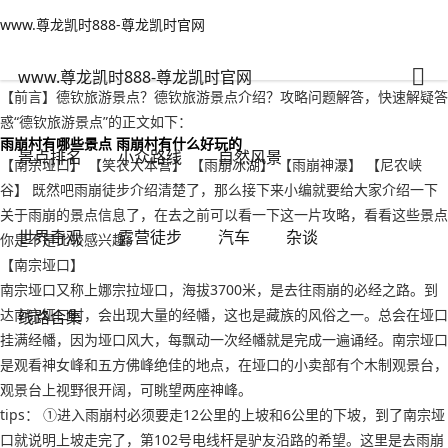
www.尊龙凯时888-尊龙凯时官网
世界奇观
文章正文
www.尊龙凯时888-尊龙凯时官网
德钦旅游景点？德钦旅游景点介绍-www.尊龙凯时888
千里不留行
2022年09月20日 02:00
134
0
www.尊龙凯时888-尊龙凯时官网
【前言】德钦旅游景点？德钦旅游景点介绍？攻略问题解答，快速解疑答
惑“德钦旅游景点”的正文如下：
雨崩村有哪些景点 雨崩村有什么好玩的
景点排名
小众路线
自然风景
【南宗垭口】 【笑农大本营】 【雨崩冰湖】 【雨崩神瀑】 【尼农峡
谷】 既然吧雨崩徒步介绍清楚了，那么接下来小编就要给大家介绍一下
关于雨崩的景点信息了，在去之前可以看一下这一片攻略，看看这些景点
世界奇观
露营徒步
汽车
杂谈
你是不是比较感兴趣。
【南宗垭口】
南宗垭口又称上娜宗拉垭口，海拔3700米，是去往雨崩的必经之路。到
达南宗垭口时，会出现大量的经幡，这也是藏族的风俗之一。总会在垭口
线路合集
挂满经幡，因为垭口风大，每飘动一次经幡就是完成一遍诵经。南宗垭口
是观看神女峰和五方佛峰绝佳的地点，在垭口的小卖部有个木制观景台，
观景台上视野很开阔，可眺望两座神峰。
tips： ①进入雨崩村必须要走12公里的上坡和6公里的下坡，到了南宗垭
口就说明上坡走完了，第102号电线杆是驴友沿路的希望。这里是去雨崩