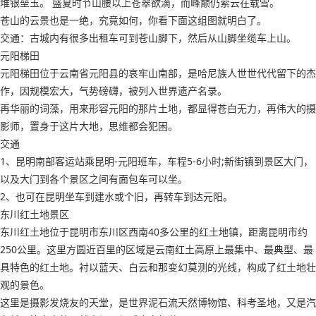
堆银垒玉。 盛夏时节山腰以上苍翠欲滴，而峰巅仍萦云在载雪。
苍山的云景也是一绝，究竟如何，你看下面这组图就明白了。
交通：古城内有很多出租车可到苍山脚下，然后从山脚坐缆车上山。
元阳梯田
元阳梯田位于云南省元阳县的哀牢山南部，是哈尼族人世世代代留下的杰
作，因规模宏大，气势磅礴，被列入世界遗产名录。
再华丽的词藻，用来形容元阳的那片土地，都显得苍白无力，再伟大的摄
影师，置身于这片大地，思维都会犯困。
交通
1、昆明南部客运站乘昆明-元阳班车，车程5-6小时;新街镇到景区大门，
以及大门到各个景区之间有面包车可以坐。
2、也可在昆明坐车到建水或个旧，再转车到达元阳。
东川红土地景区
东川红土地位于昆明市东川区西南40多公里的红土地镇，距离昆明市约
250公里。这里方圆近百里的区域是云南红土高原上最集中、最典型、最
具特色的红土地。衬以蓝天、白云和那变幻莫测的光线，构成了红土地壮
观的景色。
这里是摄影发烧友的天堂，是世界泥石流天然博物馆、科考圣地，又是汽