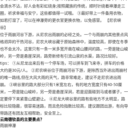
会滴水不沾，好人会有彩虹绕身;按照藏族的传统，顺时针绕着神瀑走三
圈，祈求幸福与安宁，这些都值得一试哦。 ③最好带上一件备用衣物，
如若打湿了，可以在神瀑旁的更衣室更换衣物，以免感冒。 【尼农峡
谷】
位于雨崩河谷下游，从尼农出雨崩的必经之处。一个与雨崩内其他景点风
格迥异的干热河谷，尼农大峡谷藏于原始森林中，温度较高，即使在冬季
也不会太冷。这里只有一条一米多宽开凿在峻山腰间的路，一旁是陡山峻
岭，另一旁是悬崖深涧，路旁新修有引流山泉的水渠，路况比较好。
tips： ①从尼龙出来后有一个停车场，可以拼车到飞来寺，拼车的价格
大约是30元/人。 ②尼农峡谷位于雨崩河谷下游，是除西当外进出雨崩村
的唯一路线,但在大风大雨的天气，路非常难走，建议不走尼农进出雨
崩。 ③峡谷里的路大部分只有1米宽左右，有的地方宽度只有40-50厘
米，一旁是陡山峻岭，另一旁是悬崖深涧，若是迎面碰到马或者骡子，一
定要停下来紧靠山壁避让。 ④尼龙大峡谷里的路有些地方不太明显，路
标比较隐蔽，很容易迷路，而且危险指数比较高，建议跟团出游，有向导
带路还有团友互相帮助，安全至上。
云南德钦县的主要景点？
雨崩神瀑