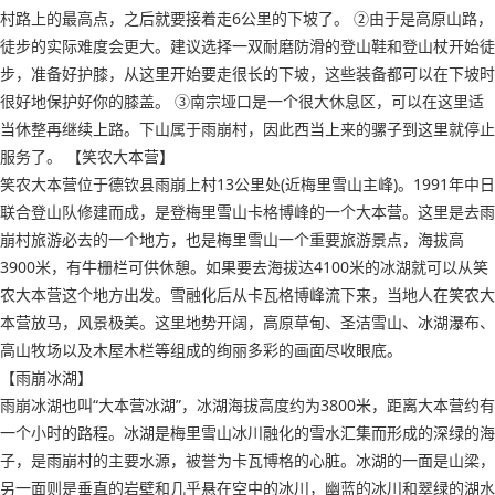
村路上的最高点，之后就要接着走6公里的下坡了。 ②由于是高原山路，
徒步的实际难度会更大。建议选择一双耐磨防滑的登山鞋和登山杖开始徒
步，准备好护膝，从这里开始要走很长的下坡，这些装备都可以在下坡时
很好地保护好你的膝盖。 ③南宗垭口是一个很大休息区，可以在这里适
当休整再继续上路。下山属于雨崩村，因此西当上来的骡子到这里就停止
服务了。 【笑农大本营】
笑农大本营位于德钦县雨崩上村13公里处(近梅里雪山主峰)。1991年中日
联合登山队修建而成，是登梅里雪山卡格博峰的一个大本营。这里是去雨
崩村旅游必去的一个地方，也是梅里雪山一个重要旅游景点，海拔高
3900米，有牛栅栏可供休憩。如果要去海拔达4100米的冰湖就可以从笑
农大本营这个地方出发。雪融化后从卡瓦格博峰流下来，当地人在笑农大
本营放马，风景极美。这里地势开阔，高原草甸、圣洁雪山、冰湖瀑布、
高山牧场以及木屋木栏等组成的绚丽多彩的画面尽收眼底。
【雨崩冰湖】
雨崩冰湖也叫“大本营冰湖”，冰湖海拔高度约为3800米，距离大本营约有
一个小时的路程。冰湖是梅里雪山冰川融化的雪水汇集而形成的深绿的海
子，是雨崩村的主要水源，被誉为卡瓦博格的心脏。冰湖的一面是山梁，
另一面则是垂直的岩壁和几乎悬在空中的冰川，幽蓝的冰川和翠绿的湖水