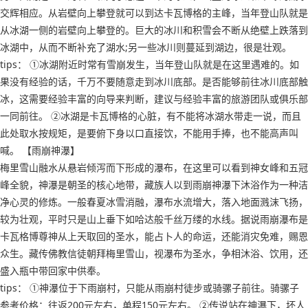
交辉相应。从岩壁向上攀登就可以到达卡瓦博格的主峰，当年登山队就是
从冰湖一侧的岩壁向上攀登的。巨大的冰川和积雪会不断从绝壁上跌落到
冰湖中，从而不断补充了湖水;另一些冰川则蔓延到湖边，很是壮观。
tips： ①冰湖附近时常有雪崩发生，当年登山队就是在这里遇难的。如
果没有经验的话，千万不要随意走到冰川底部。是否能够前往冰川底部触
冰，这需要经验丰富的向导来判断，建议与经验丰富的旅游团队或俱乐部
一同前往。 ②冰湖是卡瓦博格的心脏，有不能将冰湖水带走一说，而且
此处取水按规矩，是要俯下身以口直接饮，不能用手捧，也不能高声叫
喊。 【雨崩神瀑】
梅里雪山融水从悬岩倾泻而下形成的瀑布，在这里可以看到神女峰和五冠
峰全貌，神瀑是朝圣的核心地带，藏族人以到雨崩神瀑下沐浴作为一种洁
净心灵的修炼。一般春夏冰雪消融，瀑布水流增大，落入地面溅沫飞扬，
较为壮观，平时只是山上垂下如哈达般千丝万缕的水线。据说雨崩瀑布是
卡瓦格博尊神从上天取回的圣水，能占卜人的命运，还能消灾免难，赐恩
众生。藏传佛教信徒朝拜梅里雪山，视瀑布为圣水，争相沐浴、饮用，还
盛入瓶中带回家中供奉。
tips： ①神瀑位于下雨崩村，只能从雨崩村徒步或骑骡子前往。骑骡子
参考价格：往返200元左右，单程150元左右。 ②传说站在神瀑下，坏人