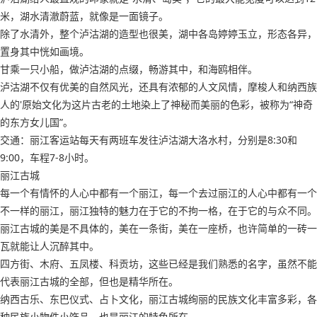
米，湖水清澈蔚蓝，就像是一面镜子。
除了水清外，整个泸沽湖的造型也很美，湖中各岛婷婷玉立，形态各异，
置身其中恍如画境。
甘乘一只小船，做泸沽湖的点缀，畅游其中，和海鸥相伴。
泸沽湖不仅有优美的自然风光，还具有浓郁的人文风情，摩梭人和纳西族
人的'原始文化为这片古老的土地染上了神秘而美丽的色彩，被称为“神奇
的东方女儿国”。
交通：丽江客运站每天有两班车发往泸沽湖大洛水村，分别是8:30和
9:00，车程7-8小时。
丽江古城
每一个有情怀的人心中都有一个丽江，每一个去过丽江的人心中都有一个
不一样的丽江，丽江独特的魅力在于它的不拘一格，在于它的与众不同。
丽江古城的美是不具体的，美在一条街，美在一座桥，也许简单的一砖一
瓦就能让人沉醉其中。
四方街、木府、五凤楼、科贡坊，这些已经是我们熟悉的名字，虽然不能
代表丽江古城的全部，但也是精华所在。
纳西古乐、东巴仪式、占卜文化，丽江古城绚丽的民族文化丰富多彩，各
种民族小物件小饰品，也是丽江的特色所在。