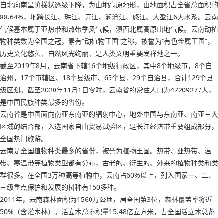
自北向南呈阶梯状逐级下降，为山地高原地形，山地面积占全省总面积的
88.64%，地跨长江、珠江、元江、澜沧江、怒江、大盈江6大水系。云南
气候基本属于亚热带和热带季风气候，滇西北属高原山地气候。云南动植
物种类数为全国之冠，素有“动植物王国”之称，被誉为“有色金属王国”，
历史文化悠久，自然风光绚丽，是人类文明重要发祥地之一。
截至2019年8月，云南省下辖16个地级行政区，其中8个地级市，8个自
治州，17个市辖区、18个县级市、65个县，29个自治县，合计129个县
级区划。截至2020年11月1日零时，云南省的常住人口为47209277人，
是中国民族种类最多的省份。
云南省是中国面向南亚东南亚的辐射中心，地处中国与东南亚、南亚三大
区域的结合部，入选国家自由贸易试验区，是长江经济带重要组成部分，
全国热门旅游。
云南是全国植物种类最多的省份，被誉为植物王国。热带、亚热带、温
带、寒温带等植物类型都有分布，古老的、衍生的、外来的植物种类和类
群很多。在全国3万种高等植物中，云南占60%以上，列入国家一、二、
三级重点保护和发展的树种有150多种。
2011年，云南森林面积为1560万公顷，居全国第3位，森林覆盖率将近
50%（含灌木林）。活立木总蓄积量15.48亿立方米，占全国活立木总蓄