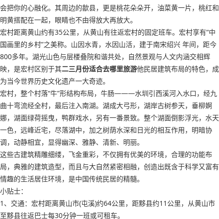
会把你的心融化。其周边的歙县，更是桃花朵朵开，油菜黄一片，桃红和
明黄搭配在一起，眼睛也不由得放大再放大。
宏村距离黄山约有35公里，从黄山有往返宏村的固定班车。宏村享有“中
国画里的乡村”之美称。山因水青，水因山活，建于南宋绍兴 年间，距今
800多年。湖光山色与层楼叠院和谐共处，自然景观与人文内涵交相辉
映，是宏村区别于其
二三月份适合去哪里旅游
他民居建筑布局的特色，成
为当今世界历史文化遗产一大奇迹。
宏村，整个村落“牛”形结构布局，牛肠———水圳引西溪河入水口，经九
曲十弯流经全村，最后注入南湖。湖成大弓形，湖岸古树参天，垂柳婀
娜，湖面绿荷摇曳，鸭群戏水，另有一番景致。整个湖面倒影浮光，水天
一色，远峰近宅，尽落湖中，加之树荫水深和日光的相互作用，明暗协
调，动静相宜，显得幽深、雅静、清新、明丽。
这些古建筑精雕细缕，飞金重彩，不仅拥有优美的环境，合理的功能布
局，典雅的建筑造型，而且与大自然紧密相融，创造出既含于科学又富有
情趣的生活居住环境，是中国传统民居的精髓。
小贴士：
1、交通：宏村距离黄山市(屯溪)约64公里，距黟县约11公里，从黄山市
至黟县往返巴士每30分钟一班或可租车。