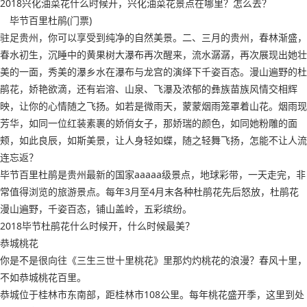
2018兴化油菜花什么时候开，兴化油菜花景点在哪里？怎么去？
毕节百里杜鹃(门票)
驻足贵州，你可以享受到纯净的自然美景。二、三月的贵州，春林渐盛，
春水初生，沉睡中的黄果树大瀑布再次醒来，流水潺潺，再次展现出她壮
美的一面，秀美的瀑乡水在瀑布与龙宫的演绎下千姿百态。漫山遍野的杜
鹃花，娇艳欲滴，还有岩溶、山泉、飞瀑及浓郁的彝族苗族风情交相辉
映，让你的心情随之飞扬。如若是微雨天，蒙蒙烟雨笼罩着山花。烟雨现
芳华，如同一位红装素裹的娇俏女子，那娇瑞的颜色，如同她粉雕的面
颊，如此良辰，如斯美景，让人身轻如蝶，随之轻舞飞扬，怎能不让人流
连忘返？
毕节百里杜鹃是贵州最新的国家aaaaa级景点，地球彩带，一天走完，非
常值得浏览的旅游景点。每年3月至4月末各种杜鹃花先后怒放，杜鹃花
漫山遍野，千姿百态，铺山盖岭，五彩缤纷。
2018毕节杜鹃花什么时候开，什么时候最美？
恭城桃花
你是不是很向往《三生三世十里桃花》里那灼灼桃花的浪漫？春风十里，
不如恭城桃花百里。
恭城位于桂林市东南部，距桂林市108公里。每年桃花盛开季，这里到处