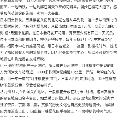
老携幼去赏樱。 日本人赏樱，喜欢呼朋唤友，携酒带肴在樱花树下席地
而坐，一边畅饮，一边陶醉在漫天飞舞的花瓣里。漫步在樱花大道下，感
受那落英缤纷的绚丽，实为一大美事。
日本国土狭长，因此樱花从南到北花期也是从早到晚，这一条从南到北的
赏樱时间线，也被称为樱花线，从最南端的冲绳 2月开花，到最北部的北
海 道5月迎来花期，在日本看尽花开花落，算算至少能有四五十天光景。
位于日本南部的福冈县，樱花开得较早，每年大概3月下旬左右就能赏
樱。福冈市中心有座福冈城，是日本名城之一，这里一到樱花时节，就成
为了福冈最有人气的赏樱名胜，因为地处繁华市中心，所以还可观赏到古
城遗址和绚烂樱花交相辉映。
伊豆 最初的樱树产于河津町，所以被称为河津樱。河津樱集中出现的地
方为河津火车站附近，8000多株河津樱绵延10公里，俨然一片粉红的花
海。当一年一度的“河津樱花祭”来到，日本人相约来到河边，围坐在樱花
树下载歌载舞，享受着聚会时光。
从九州 往北至四国关西地区，一般樱花开放在3月末4月初，这里赏樱多
的是名城名山名寺名园，如爱媛县的松山城，是四国地区最大的城池;而
到了奈良、京都 等古都，赏樱的历史文化也自然更加源远流长。山梨县
因为靠近富士山 ，因此每一株樱花似乎都染上了一层神秘的神灵气息，