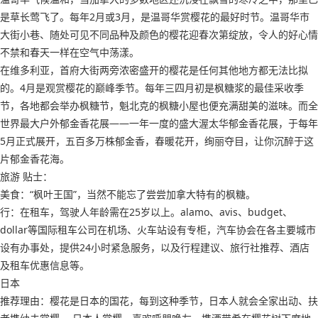
是草长莺飞了。每年2月或3月，是温哥华赏樱花的最好时节。温哥华市
大街小巷、随处可见不同品种及颜色的樱花迎春次第绽放，令人的好心情
不禁和春天一样在空气中荡漾。
在维多利亚，首府大街两旁浓密盛开的樱花是任何其他地方都无法比拟
的。4月是观赏樱花的巅峰季节。每年三四月初是枫糖浆的最佳采收季
节，各地都会举办枫糖节，魁北克的枫糖小屋也便充满甜美的滋味。而全
世界最大户外郁金香花展——一年一度的盛大渥太华郁金香花展，于每年
5月正式展开，五百多万株郁金香，春暖花开，绚丽夺目，让你沉醉于这
片郁金香花海。
旅游 贴士：
美食：“枫叶王国”，当然不能忘了尝尝加拿大特有的枫糖。
行：在租车，驾驶人年龄需在25岁以上。alamo、avis、budget、
dollar等国际租车公司在机场、火车站设有专柜，汽车协会在各主要城市
设有办事处，提供24小时紧急服务，以及行程建议、旅行社推荐、酒店
及租车优惠信息等。
日本
推荐理由：樱花是日本的国花，每到这种季节，日本人就会全家出动、扶