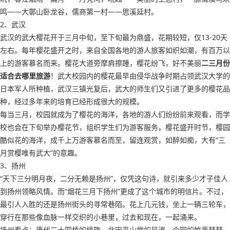
鸣——大鄣山卧龙谷，儒商第一村——思溪延村。
2、武汉
武汉的武大樱花开于三月中旬，至下旬最为鼎盛，花期较短，仅13-20天
左右。每年樱花盛开之时，来自全国各地的游人旅客如织如潮，有百万以
上的游客慕名而来。樱花大道旁摩肩擦踵，樱花纷飞，好不美丽
二三月份
适合去哪里旅游
！武大校园内的樱花最早由侵华战争时期占领武汉大学的
日本军人所种植，武汉三镇光复后，武大的师生们又引进了更多的樱花品
种，经过多年来的培育已经形成很大的规模。
每当三月，校园就成为了樱花的海洋，各地的游人们纷纷前来观看，而学
校也会在下旬举办樱花节，组织学生们为游客服务，樱花盛开时节，樱园
酷似花的海洋，成千上万游客慕名而至，留连观赏，如醉如痴，大有“三
月赏樱唯有武大”的意趣。
3、扬州
“天下三分明月夜，二分无赖是扬州”，仅凭这句诗，就引来多少才子佳人
到扬州领略风情。而“烟花三月下扬州”更成了这个城市的明信片。不过，
最引人入胜的还是扬州街头的寻常巷陌。花上几元钱，坐上一辆三轮车，
穿行在那些像血脉一样交织的小巷里，过去和现在，一起涌来。
扬州看点：唐代二十四桥的旖旎，北宋平山堂的风流，个园的竹声瑟瑟，