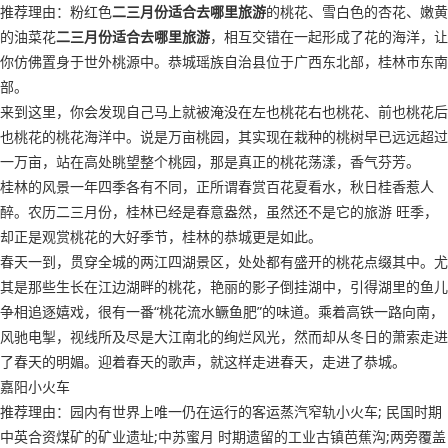
推荐理由：粉红色
二三月份适合去哪里旅游
的桃花、雪白色的杏花、嫩黄
的油菜花
二三月份适合去哪里旅游
，相互交错在一起形成了花的海洋，让
你仿佛置身于世外桃源中。恭城瑶族自治县位于广西东北部，桂林市东南
部。
来到这里，你会发现自己马上就被淹没在左也桃花右也桃花、前也桃花后
也桃花的桃花海洋中。说是万亩桃园，其实现在栽种的桃树早已远远超过
一万亩，站在高处眺望整个桃园，那是真正的桃花荡漾，香气芬芳。
桂林的风景一年四季各有不同，正所谓春赏百花夏看水，秋日桂香惹人
醉。农历二三月份，桂林已经是春意盎然，虽然还不是它的旅游 旺季，
却正是观赏桃花的大好季节，桂林的恭城更是如此。
春天一到，贯穿全城的两江四湖景区，处处都有盛开的桃花点缀其中。尤
其是那些生长在江边湖畔的桃花，艳丽的影子倒挂湖中，引得湖里的鱼儿
争相追逐嬉戏，很有一番“桃花流水鳜鱼肥”的味道。乘着高铁一路向南，
风驰电掣，视线所及尽是大江南北的绚烂风光，然而却从冬日的萧索走进
了春天的明媚。迎着春天的歌声，就这样走进春天，走进了恭城。
嘉阳小火车
推荐理由：园内有世界上唯一仍在运行的客运蒸汽窄轨小火车; 民国时期
中英合资煤矿的矿业遗址;中苏蜜月 时期遗留的工业古镇芭蕉沟;两旁覆盖