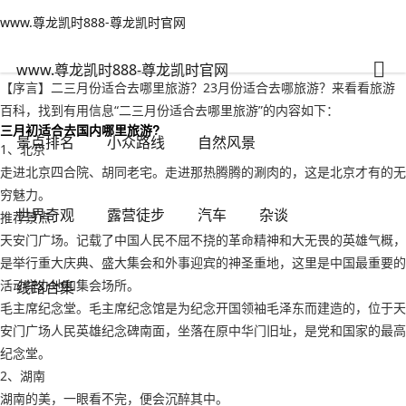
www.尊龙凯时888-尊龙凯时官网
景点排名
文章正文
www.尊龙凯时888-尊龙凯时官网
二三月份适合去哪里旅游？23月份适合去哪旅游-www.尊龙凯时888
人之常情
2022年09月20日 03:00
3732
0
www.尊龙凯时888-尊龙凯时官网
【序言】二三月份适合去哪里旅游？23月份适合去哪旅游？来看看旅游
百科，找到有用信息“二三月份适合去哪里旅游”的内容如下：
三月初适合去国内哪里旅游?
景点排名
小众路线
自然风景
1、北京
走进北京四合院、胡同老宅。走进那热腾腾的涮肉的，这是北京才有的无
穷魅力。
世界奇观
露营徒步
汽车
杂谈
推荐景点：
天安门广场。记载了中国人民不屈不挠的革命精神和大无畏的英雄气概，
是举行重大庆典、盛大集会和外事迎宾的神圣重地，这里是中国最重要的
活动举办地和集会场所。
线路合集
毛主席纪念堂。毛主席纪念馆是为纪念开国领袖毛泽东而建造的，位于天
安门广场人民英雄纪念碑南面，坐落在原中华门旧址，是党和国家的最高
纪念堂。
2、湖南
湖南的美，一眼看不完，便会沉醉其中。