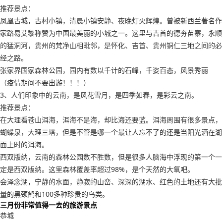
推荐景点：
凤凰古城，古村小镇，清晨小镇安静、夜晚灯火辉煌。曾被新西兰著名作
家路易艾黎称赞为中国最美丽的小城之一。这里与吉首的德夯苗寨，永顺
的猛洞河，贵州的梵净山相毗邻，是怀化、吉首、贵州铜仁三地之间的必
经之路。
张家界国家森林公园，园内有数以千计的石峰，千姿百态，风景秀丽
（疫情期间不要出游！！！）
3、人们印象中的云南，是风花雪月，是四季如春，是彩云之南。
推荐景点：
在大理看苍山洱海，洱海不是海，却比海还要蓝。洱海周围有很多景点，
蝴蝶泉，大理三塔，但是不管是哪一个最让人忘不了的还是当阳光洒在湖
面上时的洱海。
西双版纳，云南的森林公园数不胜数，但是很多人脑海中浮现的第一个一
定是西双版纳。这里森林覆盖率超过98%，是个天然的大氧吧。
会泽念湖，宁静的水面，静寂的山峦、深深的湖水、红色的土地还有大批
量的黑颈鹤和100多种珍贵的鸟类。
三月份非常值得一去的旅游景点
恭城