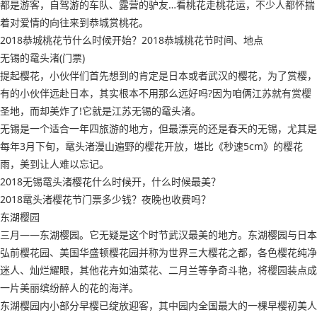
都是游客，自驾游的车队、露营的驴友…看桃花走桃花运，不少人都怀揣
着对爱情的向往来到恭城赏桃花。
2018恭城桃花节什么时候开始？2018恭城桃花节时间、地点
无锡的鼋头渚(门票)
提起樱花，小伙伴们首先想到的肯定是日本或者武汉的樱花，为了赏樱，
有的小伙伴远赴日本，其实根本不用那么远好吗?因为咱俩江苏就有赏樱
圣地，而却美炸了!它就是江苏无锡的鼋头渚。
无锡是一个适合一年四旅游的地方，但最漂亮的还是春天的无锡，尤其是
每年3月下旬，鼋头渚漫山遍野的樱花开放，堪比《秒速5cm》的樱花
雨，美到让人难以忘记。
2018无锡鼋头渚樱花什么时候开，什么时候最美？
2018鼋头渚樱花节门票多少钱？夜晚也收费吗？
东湖樱园
三月——东湖樱园。它无疑是这个时节武汉最美的地方。东湖樱园与日本
弘前樱花园、美国华盛顿樱花园并称为世界三大樱花之都，各色樱花纯净
迷人、灿烂耀眼，其他花卉如油菜花、二月兰等争奇斗艳，将樱园装点成
一片美丽缤纷醉人的花的海洋。
东湖樱园内小部分早樱已绽放迎客，其中园内全国最大的一棵早樱初美人