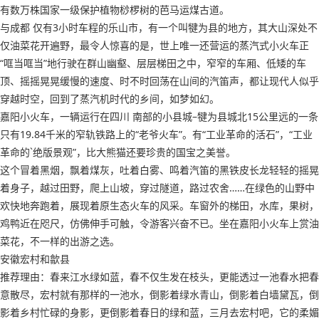
有数万株国家一级保护植物桫椤树的芭马运煤古道。
与成都 仅有3小时车程的乐山市，有一个叫犍为县的地方，其大山深处不
仅油菜花开遍野，最令人惊喜的是，世上唯一还营运的蒸汽式小火车正
“哐当哐当”地行驶在群山幽壑、层层梯田之中，窄窄的车厢、低矮的车
顶、摇摇晃晃缓慢的速度、时不时回荡在山间的汽笛声，都让现代人似乎
穿越时空，回到了蒸汽机时代的乡间，如梦如幻。
嘉阳小火车，一辆运行在四川 南部的小县城–犍为县城北15公里远的一条
只有19.84千米的窄轨铁路上的“老爷火车”。有“工业革命的活石”，“工业
革命的`绝版景观”，比大熊猫还要珍贵的国宝之美誉。
这个冒着黑烟，飘着煤灰，吐着白雾、鸣着汽笛的黑铁皮长龙轻轻的摇晃
着身子，越过田野，爬上山坡，穿过隧道，路过农舍……在绿色的山野中
欢快地奔跑着，展现着原生态火车的风采。车窗外的梯田，水库，果树，
鸡鸭近在咫尺，仿佛伸手可触，令游客兴奋不已。坐在嘉阳小火车上赏油
菜花，不一样的出游之选。
安徽宏村和歙县
推荐理由：春来江水绿如蓝，春不仅生发在枝头，更能透过一池春水把春
意散尽，宏村就有那样的一池水，倒影着绿水青山，倒影着白墙黛瓦，倒
影着乡村忙碌的身影，更倒影着春日的绿和蓝，三月去宏村吧，它的柔媚