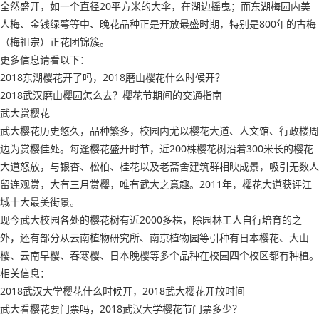
全然盛开，如一个直径20平方米的大伞，在湖边摇曳；而东湖梅园内美
人梅、金钱绿萼等中、晚花品种正是开放最盛时期，特别是800年的古梅
（梅祖宗）正花团锦簇。
更多信息请看以下：
2018东湖樱花开了吗，2018磨山樱花什么时候开？
2018武汉磨山樱园怎么去？樱花节期间的交通指南
武大赏樱花
武大樱花历史悠久，品种繁多，校园内尤以樱花大道、人文馆、行政楼周
边为赏樱佳处。每逢樱花盛开时节，近200株樱花树沿着300米长的樱花
大道怒放，与银杏、松柏、桂花以及老斋舍建筑群相映成景，吸引无数人
留连观赏，大有三月赏樱，唯有武大之意趣。2011年，樱花大道获评江
城十大最美街景。
现今武大校园各处的樱花树有近2000多株，除园林工人自行培育的之
外，还有部分从云南植物研究所、南京植物园等引种有日本樱花、大山
樱、云南早樱、春寒樱、日本晚樱等多个品种在校园四个校区都有种植。
相关信息：
2018武汉大学樱花什么时候开，2018武大樱花开放时间
武大看樱花要门票吗，2018武汉大学樱花节门票多少？