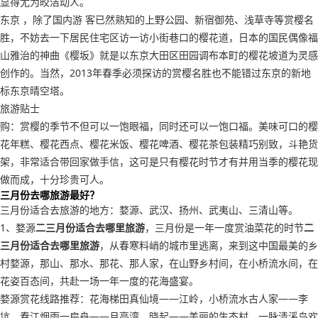
显得尤为皎洁动人。
东京 ，除了国内游 客已然熟知的上野公园、新宿御苑、浅草寺等赏樱名
胜，不妨去一下居民住宅区访一访小街巷口的樱花道，日本的国民偶像福
山雅治的神曲《樱坂》就是以东京大田区田园调布本町的樱花坡道为灵感
创作的。当然，2013年春季必须探访的赏樱名胜也不能错过东京的新地
标东京晴空塔。
旅游贴士
购：赏樱的季节不但可以一饱眼福，同时还可以一饱口福。美味可口的樱
花年糕、樱花西点、樱花米饭、樱花啤酒、樱花茶包装精巧别致，斗艳货
架，非常适合带回家做手信，这可是只有樱花时节才有并用当季的樱花现
做而成，十分珍贵可人。
三月份去哪旅游最好？
三月份适合去旅游的地方：婺源、武汉、扬州、武夷山、三清山等。
1、婺源
二三月份适合去哪里旅游
，三月份是一年一度赏油菜花的时节
二
三月份适合去哪里旅游
，从春寒料峭的城市里逃离，来到这中国最美的乡
村婺源，那山、那水、那花、那人家，在山野乡村间，在小桥流水间，在
花姿百态间，共赴一场一年一度的花海盛宴。
婺源赏花线路推荐：花海梯田真仙境——江岭，小桥流水古人家——李
坑，春江烟雨一扁舟——月亮湾，晓起——美丽的生态村，一脉清溪鸟欢