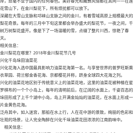
岸，丝毫不亚于国内的任何春色。美好春光和藏彝风情都在其间——在莲
花雪山下，在金川梨花下，所有烦扰都可以放下。
深藏在大雪山支脉和邛崃山支脉之间的金川，有着雪域高原上规模最大的
梨花奇景。每年的三月中下旬这里都会举办盛大的梨花节，一夜之间，千
树万树梨花盛开。像是下了一场温暖的雪，点缀了整片川西，惊艳了春
天。
相关信息：
金川梨花在哪里？2018年金川梨花节几号
兴化千岛垛田油菜花
兴化花海入选中国最具影响力油菜花海第一名。与享誉世界的普罗旺斯熏
衣草园、荷兰郁金香花海、京都樱花并称，跻身全球四大花海之列。
兴化的油菜花地区别于传统意义上的油菜花地，这里的油菜花被种植在星
罗棋布的一个个小岛上，每年的清明前后，在辽阔的水面上，千姿百态的
垛田形成了上千个湖中小岛，岛上开满金灿灿的油菜花，在水面上形成一
片金黄色花海。
泛舟其中，如入迷宫，那船在水上行，人在花中游的景致，绚丽的色彩和
壮观的场景，让人完全陶醉在兴化千垛油菜花田浓浓的江南韵味中。
相关信息：