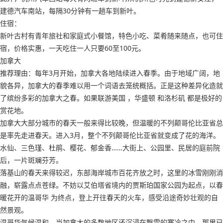
建德汽车南站，每隔30分钟有一趟车到新叶。
住宿：
新叶古村有青年旅社和家庭式小餐馆，特色小吃、菜肴随来随点，也可住
宿，价格实惠，一天吃住一人只要60至100元。
加拿大
推荐理由：每年3月开始，加拿大各地陆续进入春季。由于地域广阔，地
貌各异，加拿大的春季难以用一个词语去笼统概括。正是这种差异化造就
了缤纷多彩的加拿大之春。如果联游美国 ，华盛顿 和洛杉矶 都是极好的
赏花地。
加拿大大部分城市的春天一般来得比较晚，但温暖的不列颠哥伦比亚省总
是率先走进春天。进入3月，整个不列颠哥伦比亚省就变成了花的海洋。
水仙、三色瑾、杜鹃、樱花、郁金香……大街上、公园里、民居的庭前院
后，一片斑斓芬芳。
落基山的春天来得较迟，东部海岸城市百花齐放之时，这里的冰雪刚刚消
融，崭露点点苍绿。不妨以艾伯塔省境内的贾斯珀国家公园为起点，以春
暖花开的温哥华 为终点，登上开往春天的火车，感受沿途奇妙壮观的自
然景观。
温哥华气候温和，当加拿大的多数地区还沉浸在飘雪的寒冷之中，那里已