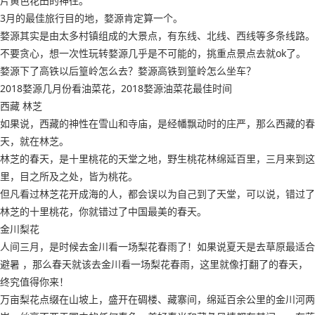
片黄色花田的神往。
3月的最佳旅行目的地，婺源肯定算一个。
婺源其实是由太多村镇组成的大景点，有东线、北线、西线等多条线路。
不要贪心，想一次性玩转婺源几乎是不可能的，挑重点景点去就ok了。
婺源下了高铁以后篁岭怎么去？婺源高铁到篁岭怎么坐车？
2018婺源几月份看油菜花，2018婺源油菜花最佳时间
西藏 林芝
如果说，西藏的神性在雪山和寺庙，是经幡飘动时的庄严，那么西藏的春
天，就在林芝。
林芝的春天，是十里桃花的天堂之地，野生桃花林绵延百里，三月来到这
里，目之所及之处，皆为桃花。
但凡看过林芝花开成海的人，都会误以为自己到了天堂，可以说，错过了
林芝的十里桃花，你就错过了中国最美的春天。
金川梨花
人间三月，是时候去金川看一场梨花春雨了！如果说夏天是去草原最适合
避暑 ，那么春天就该去金川看一场梨花春雨，这里就像打翻了的春天，
终究值得你来！
万亩梨花点缀在山坡上，盛开在碉楼、藏寨间，绵延百余公里的金川河两