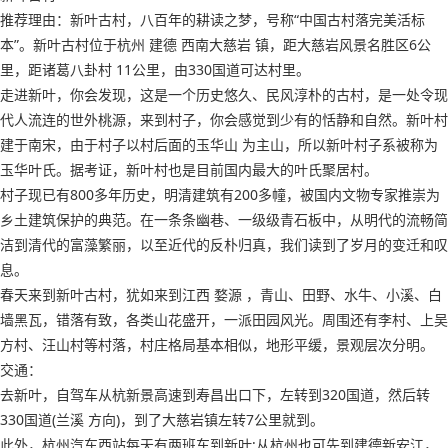
推荐理由：新叶古村，八百年的耕读之梦，号称“中国古村落完美活标
本”。新叶古村位于杭州 建德 西南大慈岩 镇，距大慈岩风景名胜区6公
里，距诸葛八卦村 11公里，由330国道可达村里。
走进新叶，你会发现，这是一个历史悠久、民风淳朴的古村，是一处令现
代人流连的世外桃源，来到村子，你会感觉到少有的恬静和自然。新叶村
建于南宋，由于村子以村后面的玉华山 为主山，所以新叶村子系被称为
玉华叶氏。据考证，新叶村也是目前国内最大的叶氏聚居村。
村子现已有800多年历史，明清建筑有200多幢，被国内文物专家推崇为
乡土建筑保护的典范。在一条条幽巷、一级级青石板中，从明代的流畅简
洁到清代的富藻繁丽，以至近代的反朴归真，我们读到了岁月的变迁和叹
息。
春天来到新叶古村，犹如来到江西 婺源 ，青山、田野、水牛、小溪、白
墙黑瓦，错落有致，各类山花盛开，一派田园风光。周围还有李村、上吴
方村、汪山村等村落，村庄格局基本相似，地形平缓，景观层次分明。
交通：
去新叶，自驾车从杭新景高速到寿昌出口下，左转到320国道，然后转
330国道(兰溪 方向)，到了大慈岩镇左转7公里就到。
此外，杭州汽车西站每天有两班车到新叶;从杭州也可先到建德新安江，