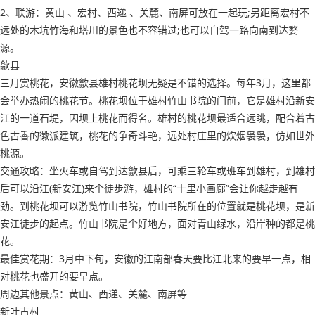
2、联游：黄山 、宏村、西递 、关麓、南屏可放在一起玩;另距离宏村不
远处的木坑竹海和塔川的景色也不容错过;也可以自驾一路向南到达婺
源。
歙县
三月赏桃花，安徽歙县雄村桃花坝无疑是不错的选择。每年3月，这里都
会举办热闹的桃花节。桃花坝位于雄村竹山书院的门前，它是雄村沿新安
江的一道石堤，因坝上桃花而得名。雄村的桃花坝最适合远眺，配合着古
色古香的徽派建筑，桃花的争奇斗艳，远处村庄里的炊烟袅袅，仿如世外
桃源。
交通攻略：坐火车或自驾到达歙县后，可乘三轮车或班车到雄村，到雄村
后可以沿江(新安江)来个徒步游，雄村的“十里小画廊”会让你越走越有
劲。到桃花坝可以游览竹山书院，竹山书院所在的位置就是桃花坝，是新
安江徒步的起点。竹山书院是个好地方，面对青山绿水，沿岸种的都是桃
花。
最佳赏花期：3月中下旬，安徽的江南部春天要比江北来的要早一点，相
对桃花也盛开的要早点。
周边其他景点：黄山、西递、关麓、南屏等
新叶古村