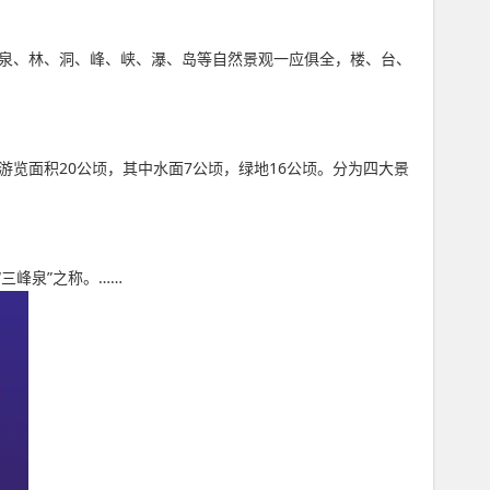
、泉、林、洞、峰、峡、瀑、岛等自然景观一应俱全，楼、台、
游览面积20公顷，其中水面7公顷，绿地16公顷。分为四大景
三峰泉”之称。……