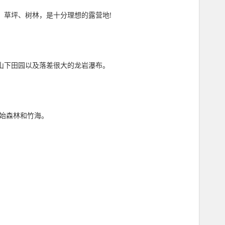
、草坪、树林，是十分理想的露营地!
瞰山下田园以及落差很大的龙岩瀑布。
原始森林和竹海。