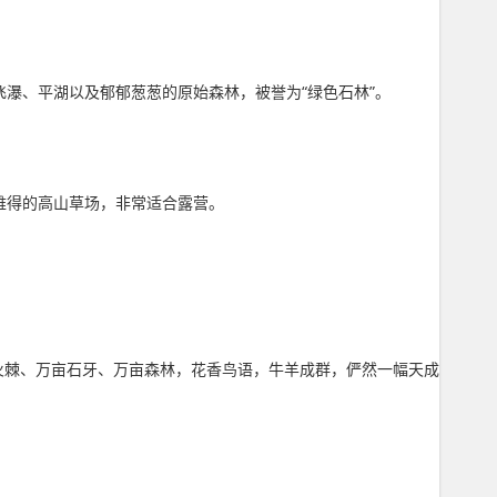
飞瀑、平湖以及郁郁葱葱的原始森林，被誉为“绿色石林”。
难得的高山草场，非常适合露营。
亩火棘、万亩石牙、万亩森林，花香鸟语，牛羊成群，俨然一幅天成