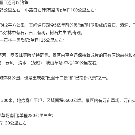
而且还可以钓鱼!
公里左右一小路口右转(有路牌);单程100公里左右;
积4.2平方公里，其间遍布距今5亿年前的奥陶纪时期形成的奇石、溶洞、
”及“林中有石，石上有树，树石共生”的奇观。
—石林—奥陶记;单程125公里左右;
石笋河、罗汉峰等喀斯特奇景。景区内至今还保持着成片的国有原始森林和
云风—清水—(龙缸)—岐山草场;单程400公里左右;
森林公园，也是重庆老“巴渝十二景”和“巴南新八景”之一。
300米，地势宽广平坦，区域面积6600公顷。景区内有万亩草场、万
场南门;单程280公里左右;
130公里左右