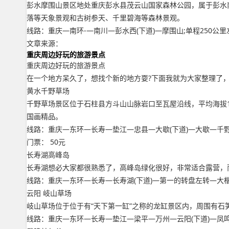
彭水摩围山景区地处重庆彭水县茂云山国家森林公园，属于彭水
落等天象景观和古树参天、千里碧海等森林景观。
线路：重庆—南环-—南川—彭水西(下道)—摩围山;单程250公里
文章来源：
重庆周边好玩的旅游景点
重庆周边好玩的旅游景点
在一个地方呆久了，想找个新的地方耍?下面我就为大家整理了，
黄水千野草场
千野草场景区位于石柱县方斗山山脉岩口至瓦屋沿线，平均海拔1
国画精品。
线路：重庆—东环—长寿—垫江—忠县—大歇(下道)—大歇—千野草
门票： 50元
长寿湖高峰岛
长寿湖想必大家都很熟悉了，高峰岛绿化很好，非常适合露营，
线路：重庆—东环—长寿—长寿湖(下道)—第一的转盘左转—大楷5
云阳 岐山草场
岐山草场位于位于有“天下第一缸”之称的龙缸景区内，周围有
线路：重庆—东环—长寿—垫江—梁平—万州—云阳(下道)—凤鸣—