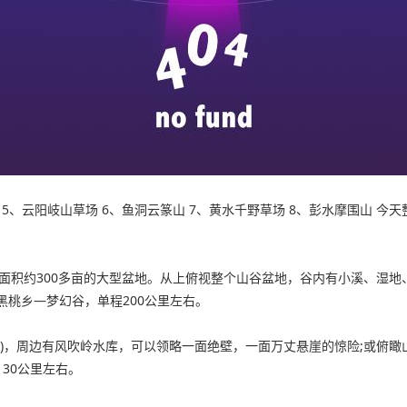
纪 5、云阳岐山草场 6、鱼洞云篆山 7、黄水千野草场 8、彭水摩围山
面积约300多亩的大型盆地。从上俯视整个山谷盆地，谷内有小溪、湿地
黑桃乡—梦幻谷，单程200公里左右。
)，周边有风吹岭水库，可以领略一面绝壁，一面万丈悬崖的惊险;或俯
30公里左右。