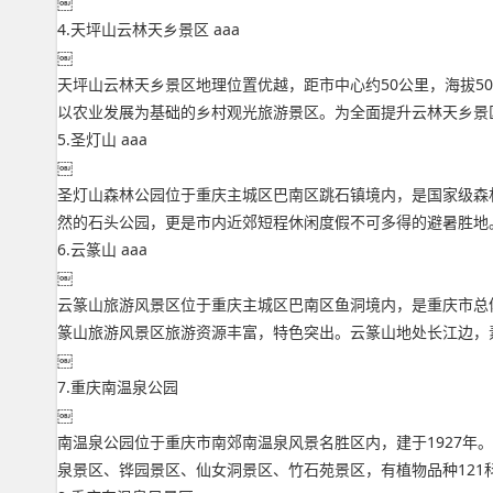
￼
4.天坪山云林天乡景区 aaa
￼
天坪山云林天乡景区地理位置优越，距市中心约50公里，海拔50
以农业发展为基础的乡村观光旅游景区。为全面提升云林天乡景
5.圣灯山 aaa
￼
圣灯山森林公园位于重庆主城区巴南区跳石镇境内，是国家级森
然的石头公园，更是市内近郊短程休闲度假不可多得的避暑胜地
6.云篆山 aaa
￼
云篆山旅游风景区位于重庆主城区巴南区鱼洞境内，是重庆市总体
篆山旅游风景区旅游资源丰富，特色突出。云篆山地处长江边，素
￼
7.重庆南温泉公园
￼
南温泉公园位于重庆市南郊南温泉风景名胜区内，建于1927年。
泉景区、铧园景区、仙女洞景区、竹石苑景区，有植物品种121科，