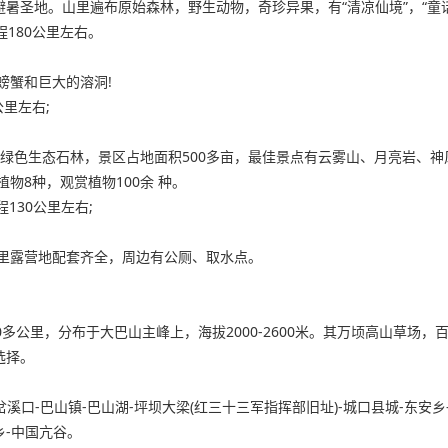
避暑圣地。山里遍布原始森林，野生动物，奇珍异果，有“清凉仙境”，“童
180公里左右。
螃蟹和巨大的溶洞!
公里左右;
`绿色生态石林，景区占地面积500多亩，最佳景点有云雾山、月亮岩、
物8种，观赏植物100余 种。
130公里左右;
里露营地配套齐全，周边有公厕、取水点。
多公里，分布于大巴山主峰上，海拔2000-2600米。其万顷高山草场，
选择。
岔溪口-巴山镇-巴山湖-坪坝大梁(红三十三军指挥部旧址)-城口县城-东安乡
乡-中国亢谷。