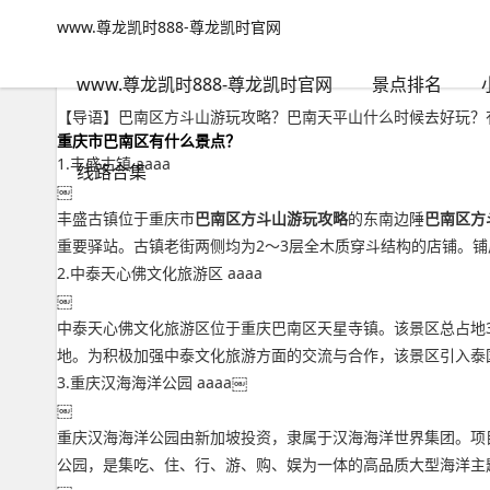
www.尊龙凯时888-尊龙凯时官网
小众路线
文章正文
www.尊龙凯时888-尊龙凯时官网
巴南区方斗山游玩攻略？巴南天平山什么时候去好玩-www.尊龙凯
adminzb
2022年09月20日 04:06
89
0
www.尊龙凯时888-尊龙凯时官网
景点排名
【导语】巴南区方斗山游玩攻略？巴南天平山什么时候去好玩？
重庆市巴南区有什么景点？
1.丰盛古镇 aaaa
线路合集
￼
丰盛古镇位于重庆市
巴南区方斗山游玩攻略
的东南边陲
巴南区方
重要驿站。古镇老街两侧均为2～3层全木质穿斗结构的店铺。
2.中泰天心佛文化旅游区 aaaa
￼
中泰天心佛文化旅游区位于重庆巴南区天星寺镇。该景区总占地3
地。为积极加强中泰文化旅游方面的交流与合作，该景区引入泰
3.重庆汉海海洋公园 aaaa￼
￼
重庆汉海海洋公园由新加坡投资，隶属于汉海海洋世界集团。项
公园，是集吃、住、行、游、购、娱为一体的高品质大型海洋主