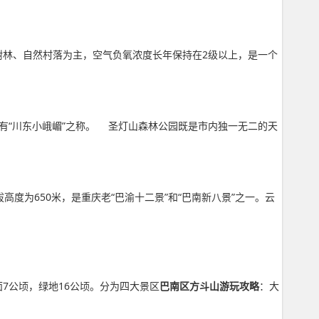
、树林、自然村落为主，空气负氧浓度长年保持在2级以上，是一个
有“川东小峨嵋”之称。 圣灯山森林公园既是市内独一无二的天
度为650米，是重庆老“巴渝十二景”和“巴南新八景”之一。云
7公顷，绿地16公顷。分为四大景区
巴南区方斗山游玩攻略
：大