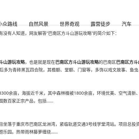
时888
小众路线
自然风景
世界奇观
露营徒步
汽车
有没有人知道，网友解答“巴南区方斗山游玩攻略”的简介如下：
斗山游玩攻略
，也是就是现在
巴南区方斗山游玩攻略
的巴南区
巴南区方斗
铺后多为青砖黑瓦四合院，其檐额、堂额、门窗等，多饰以戏文故事、鱼虫
300余亩，海拔近千米，其中森林植被1800余亩，环境优美、空气清
国数百家正宗产品，包括……
目坐落于重庆市巴南区龙洲湾，紧临轨道交通3号线学堂湾站。项目总投资
题乐园。热带雨林藤萝缠绕……