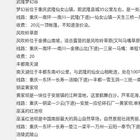
武隆梦幻谷
梦幻谷位于重庆武隆仙女山镇，距武隆县城35公里左右，是一处
线路：重庆—南环-—南川—武隆(下道)—仙女山镇—天生三桥—
收费： 20元一顶帐篷，不知道涨价没。
风吹岭草原
风吹岭位于金佛山南坡，适合露营的是风吹岭草原(又叫马嘴草原
线路：重庆—南环-—南川—金佛山北(下道)—三泉—马嘴：单程1
收费：20
丰都南天湖
南天湖位于丰都东南45公里，与武隆的仙女山相毗连，处在10
线路：重庆—东环—长寿—涪陵(下道)—丰都—雪玉洞—三抚—南
铜梁黄家坝
黄家坝是一块位于安居镇的江畔湿地，这里鹤舞白沙，芦苇花海
线路：重庆—铜梁—少云(下道)—安居—应伦碎石厂—黄家坝;单程
巫溪的红池坝
巫溪红池坝是中国南部最大的高山自然草场，自然景观壮阔秀丽，
线路：重庆—东环—长寿—垫江—梁平—万州—云阳—奉节(下道)
涪陵武陵山