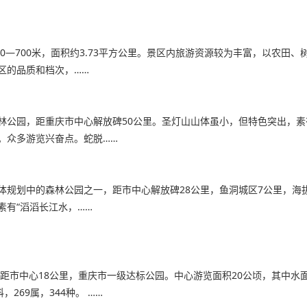
0—700米，面积约3.73平方公里。景区内旅游资源较为丰富，以农田
区的品质和档次，……
林公园，距重庆市中心解放碑50公里。圣灯山山体虽小，但特色突出，素
。众多游览兴奋点。蛇脱……
规划中的森林公园之一，距市中心解放碑28公里，鱼洞城区7公里，海拔高
有“滔滔长江水，……
距市中心18公里，重庆市一级达标公园。中心游览面积20公顷，其中水面
269属，344种。 ……