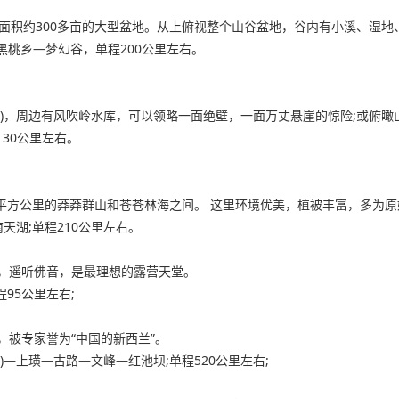
面积约300多亩的大型盆地。从上俯视整个山谷盆地，谷内有小溪、湿地
黑桃乡—梦幻谷，单程200公里左右。
)，周边有风吹岭水库，可以领略一面绝壁，一面万丈悬崖的惊险;或俯
30公里左右。
0平方公里的莽莽群山和苍苍林海之间。 这里环境优美，植被丰富，多为
天湖;单程210公里左右。
，遥听佛音，是最理想的露营天堂。
95公里左右;
被专家誉为“中国的新西兰”。
—上璜—古路—文峰—红池坝;单程520公里左右;