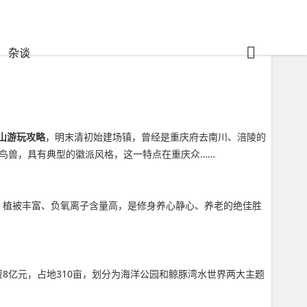
杂谈
山游玩攻略
，明末清初始建场镇，曾经是重庆府去南川、涪陵的
鸟兽，具有典型的徽派风格，这一特点在重庆众……
新、植被丰富、负氧离子含量高，是修身养心静心、养老的绝佳胜
8亿元，占地310亩，划分为海洋公园和鲸豚湾水世界两大主题