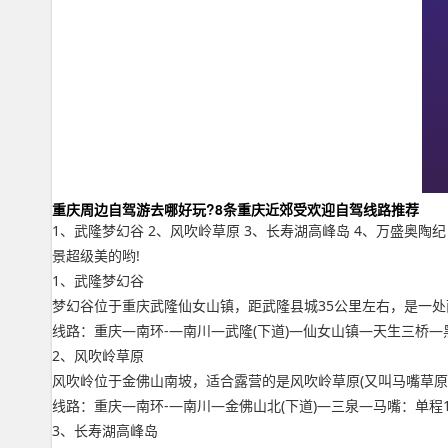
重庆周边自驾游去哪好玩?8条重庆近郊受欢迎自驾线路推荐
1、武隆梦幻谷 2、风吹岭草原 3、长寿湖高峰岛 4、万盛奥陶
景超级美的哟!
1、武隆梦幻谷
梦幻谷位于重庆武隆仙女山镇，距武隆县城35公里左右，是一处
线路：重庆—南环-—南川—武隆(下道)—仙女山镇—天生三桥—
2、风吹岭草原
风吹岭位于金佛山南坡，适合露营的是风吹岭草原(又叫马嘴草原
线路：重庆—南环-—南川—金佛山北(下道)—三泉—马嘴：单程1
3、长寿湖高峰岛