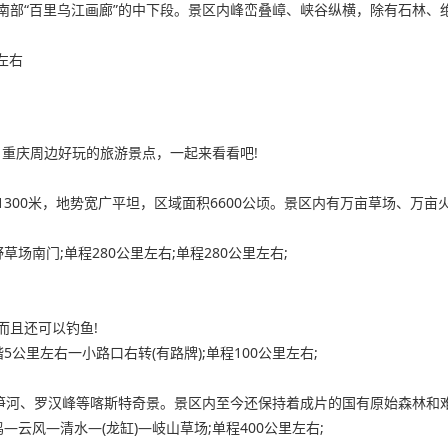
南部“百里乌江画廊”的中下段。景区内峰峦叠嶂、峡谷纵横，除有石林、
左右
重庆周边好玩的旅游景点，一起来看看吧!
300米，地势宽广平坦，区域面积6600公顷。景区内有万亩草场、万
场南门;单程280公里左右;单程280公里左右;
而且还可以钓鱼!
公里左右一小路口右转(有路牌);单程100公里左右;
石笋河、罗汉峰等喀斯特奇景。景区内至今还保持着成片的国有原始森林和
云风—清水—(龙缸)—岐山草场;单程400公里左右;