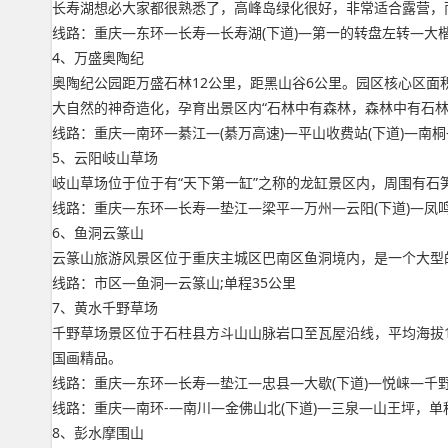
长寿湖想必大家都很熟悉了，高峰岛绿化很好，非常适合露营，
线路：重庆—东环—长寿—长寿湖(下道)—第一的转盘左转—大楷5
4、万盛奥陶纪
奥陶纪公园距万盛石林12公里，距黑山谷6公里。园区核心区面
大自然的神奇造化，孕育出景区内“石林中有森林，森林中有石林
线路：重庆—南环—綦江—(綦万高速)—平山收费站(下道)—南桐
5、云阳岐山草场
岐山草场位于位于有“天下第一缸”之称的龙缸景区内，周围有
线路：重庆—东环—长寿—垫江—梁平—万州—云阳(下道)—凤鸣—
6、鱼洞云篆山
云篆山旅游风景区位于重庆主城区巴南区鱼洞境内，是一个大型的
线路：市区—鱼洞—云篆山;单程35公里
7、黄水千野草场
千野草场景区位于石柱县方斗山山脉岩口至瓦屋沿线，平均海拔1
国画精品。
线路：重庆—东环—长寿—垫江—忠县—大歇(下道)—悦崃—千野草
线路：重庆—南环-—南川—金佛山北(下道)—三泉—山王坪，单程
8、彭水摩围山