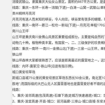
涪陵武陵山，隶属重庆大仙女山景区，面积约667平方公里，是
线路：重庆—东环—长寿—涪陵(下道)—白涛—山窝—武陵山;单程
贵州桐梓月亮河
月亮河有迷人而未知的峡谷，令人向往，峡谷里有很多的蝴蝶、
线路：重庆—南环—綦江—松坎—新站(下道)—月亮河;单程170
南川山王坪
山王坪是重庆南川金佛山风景区重要组成部分，主要是纯自然的
动物几十种。植物种类丰富，有国家一、二、三级保护的珍贵稀植
线路：重庆—南环-—南川—金佛山北(下道)—三泉—山王坪，单程
铁山坪
铁山坪森林大家都很熟悉了，应该是距离最近的露营地之一，这
线路：内环-唐家沱-铁山坪(沿途有指示牌)。
城口黄安坝草场
距城口县城75公里的黄安坝景区草场东西长50余公里，南北宽10
胜地";而国际级的大巴山无人区露营基地也是露营爱好者不错的
线路：
1、重庆-渝邻高速(包茂高速)-石塘下道(走城万快速通道)-城口：
2、重庆-渝宜高速-开县-城口：前河画廊-三排山-城口县城-东安