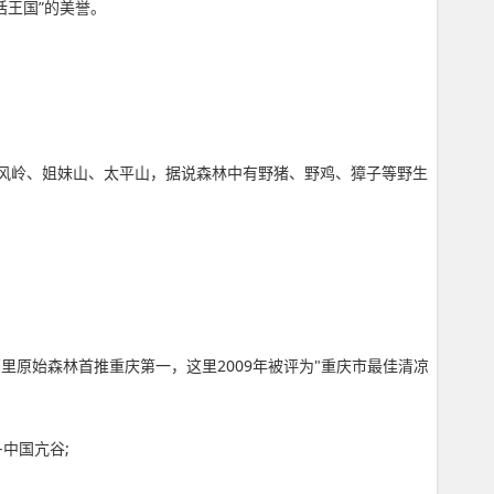
话王国”的美誉。
神风岭、姐妹山、太平山，据说森林中有野猪、野鸡、獐子等野生
百里原始森林首推重庆第一，这里2009年被评为"重庆市最佳清凉
-中国亢谷;