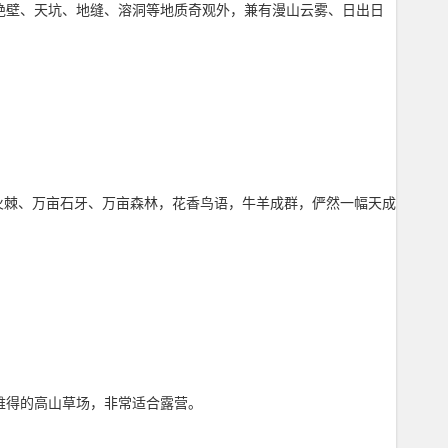
绝壁、天坑、地缝、溶洞等地质奇观外，兼有漫山云雾、日出日
亩火棘、万亩石牙、万亩森林，花香鸟语，牛羊成群，俨然一幅天成
难得的高山草场，非常适合露营。