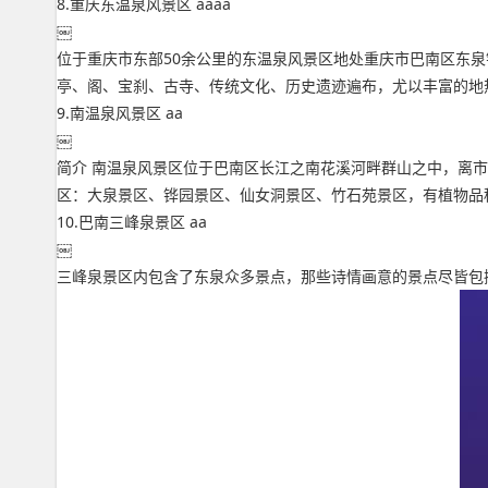
8.重庆东温泉风景区 aaaa
￼
位于重庆市东部50余公里的东温泉风景区地处重庆市巴南区东
亭、阁、宝刹、古寺、传统文化、历史遗迹遍布，尤以丰富的地
9.南温泉风景区 aa
￼
简介 南温泉风景区位于巴南区长江之南花溪河畔群山之中，离市
区：大泉景区、铧园景区、仙女洞景区、竹石苑景区，有植物品种1
10.巴南三峰泉景区 aa
￼
三峰泉景区内包含了东泉众多景点，那些诗情画意的景点尽皆包