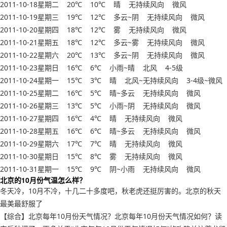
2011-10-18星期二 20℃ 10℃ 晴 无持续风向 微风
2011-10-19星期三 19℃ 12℃ 多云~阴 无持续风向 微风
2011-10-20星期四 18℃ 12℃ 雾 无持续风向 微风
2011-10-21星期五 18℃ 12℃ 多云~雾 无持续风向 微风
2011-10-22星期六 20℃ 13℃ 多云~阴 无持续风向 微风
2011-10-23星期日 16℃ 6℃ 小雨~晴 北风 4-5级
2011-10-24星期一 15℃ 3℃ 晴 北风~无持续风向 3-4级~微风
2011-10-25星期二 16℃ 5℃ 晴~多云 无持续风向 微风
2011-10-26星期三 13℃ 5℃ 小雨~阴 无持续风向 微风
2011-10-27星期四 16℃ 4℃ 晴 无持续风向 微风
2011-10-28星期五 16℃ 6℃ 晴~多云 无持续风向 微风
2011-10-29星期六 17℃ 7℃ 晴 无持续风向 微风
2011-10-30星期日 15℃ 8℃ 雾 无持续风向 微风
2011-10-31星期一 15℃ 9℃ 阴~小雨 无持续风向 微风
北京的10月份气温怎么样？
冬天冷，10月不冷，十几二十多度吧，秋老虎还挺厉害的。北京的秋天
最美最舒服了
【综合】北京每年10月份天气情况？北京每年10月份天气情况如何？读