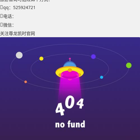
qq：525924721
电话：
微信：
关注尊龙凯时官网