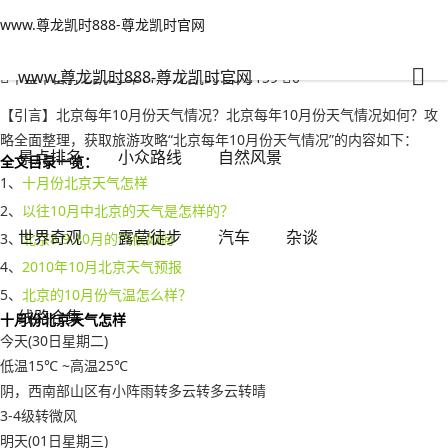
www.尊龙凯时888-尊龙凯时官网
杂谈
文章正文
www.尊龙凯时888-尊龙凯时官网
北京每年10月份天气情况？北京每年10月份天气情况如何-www.尊龙凯
时888
www.尊龙凯时888-尊龙凯时官网
千里不留行
2022年11月11日 00:00
159
0
【引言】北京每年10月份天气情况？北京每年10月份天气情况如何？攻
略全面整理，获取旅游攻略“北京每年10月份天气情况”的内容如下：
景点排名
小众路线
自然风景
全文目录一览：
1、
十月份北京天气怎样
2、
以往10月中北京的天气是怎样的？
世界奇观
露营徒步
汽车
杂谈
3、
北京8.9.10月的气候如何
4、
2010年10月北京天气预报
5、
北京的10月份气温怎么样？
线路合集
十月份北京天气怎样
今天(30日星期二)
低温15℃ ~高温25℃
阴，西南部山区有小阵雨转多云转多云转晴
3-4级转微风
明天(01日星期三)