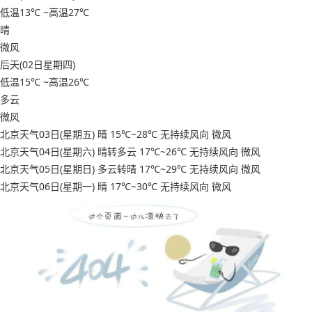
低温13℃ ~高温27℃
晴
微风
后天(02日星期四)
低温15℃ ~高温26℃
多云
微风
北京天气03日(星期五) 晴 15℃~28℃ 无持续风向 微风
北京天气04日(星期六) 晴转多云 17℃~26℃ 无持续风向 微风
北京天气05日(星期日) 多云转晴 17℃~29℃ 无持续风向 微风
北京天气06日(星期一) 晴 17℃~30℃ 无持续风向 微风