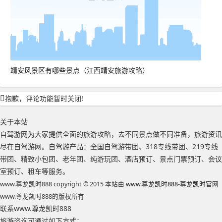
靖安风景区有哪些景点（江西靖安旅游攻略）
抱歉，评论功能暂时关闭!
关于本站
自驾游网为大家提供全面的旅游攻略，去不同景点做不同准备，旅游资讯
尽在自驾游网。自驾游产品：全国自驾游带团、318专线带团、219专线
带团、精致小包团、老年团、纯游玩团、酒店预订、景点门票预订、会议
室预订、租车等服务。
www.尊龙凯时888 copyright © 2015 本站由
www.尊龙凯时888-尊龙凯时官网
www.尊龙凯时888的版权所有
联系www.尊龙凯时888
旅游咨询可通过如下方式：