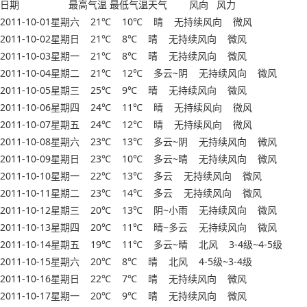
日期 最高气温 最低气温天气 风向 风力
2011-10-01星期六 21℃ 10℃ 晴 无持续风向 微风
2011-10-02星期日 21℃ 8℃ 晴 无持续风向 微风
2011-10-03星期一 21℃ 8℃ 晴 无持续风向 微风
2011-10-04星期二 21℃ 12℃ 多云~阴 无持续风向 微风
2011-10-05星期三 25℃ 9℃ 晴 无持续风向 微风
2011-10-06星期四 24℃ 11℃ 晴 无持续风向 微风
2011-10-07星期五 24℃ 12℃ 晴 无持续风向 微风
2011-10-08星期六 23℃ 13℃ 多云~阴 无持续风向 微风
2011-10-09星期日 23℃ 10℃ 多云~晴 无持续风向 微风
2011-10-10星期一 22℃ 13℃ 多云 无持续风向 微风
2011-10-11星期二 23℃ 14℃ 多云 无持续风向 微风
2011-10-12星期三 20℃ 13℃ 阴~小雨 无持续风向 微风
2011-10-13星期四 20℃ 11℃ 晴~多云 无持续风向 微风
2011-10-14星期五 19℃ 11℃ 多云~晴 北风 3-4级~4-5级
2011-10-15星期六 20℃ 8℃ 晴 北风 4-5级~3-4级
2011-10-16星期日 22℃ 7℃ 晴 无持续风向 微风
2011-10-17星期一 20℃ 9℃ 晴 无持续风向 微风