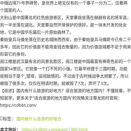
中缅边境71号界碑旁，是世界上绝无仅有的一个寨子一分为二，住着两
个国家的人。
大别山是中国著名的红色旅游景区，天堂寨就坐落在赫赫有名的将军县，
另一半坐落在湖北。天堂寨自然环境保护的很好，是一块未开发的处女
地，它是中国华东最后一片原始森林了。
秦始皇兵马俑坐落在历史名城陕西西安，由于秦始皇兵马俑距今已有二千
多年，因此它的价值是不能用金钱去衡量的，因为价值连城都不足于用来
形容它的身份。
阅江楼是武汉最有名的风景名胜区，阅江楼是中国最富有神奇色彩的一个
国家5a景区。它就像一个打不死的小强，它最早修建于三国时期，功能
就相当于是个_望塔，监视敌情的。不过由于古时候战争太频繁了，所以
被毁了很多次，仅仅在明清时期，就被毁了7次，弄坏了3次。
【综述】国内有什么旅游的好地方？适合旅游的地方国内？不懂就看，不
知就学，更多关于“适合旅游的地方国内”的攻略关注尊龙凯时官网：
https://cdbbt.com/
标签：
国内有什么旅游的好地方
本文地址：
https://cdbbt.com/post/1380.html