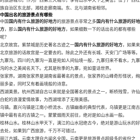
族自治区东北部，湘桂走廊南端。东、北与湖南省相邻。
中国出名的旅游景点有哪些
中国
国内有什么旅游的好地方
的旅游景点非常之多
国内有什么旅游的好地
方
，那么
国内有什么旅游的好地方
，如果细数一下的话出名的都有哪些
呢？
北京故宫。紫禁城是历史著名古迹之一
国内有什么旅游的好地方
，如果来
北京旅游的话故宫是一定要去的。除此之外还有长城、天安门广场等等。
九寨沟。四川的九寨沟一直是宛如人间仙境一般，九寨归来不看水，九寨
沟的水之美闻名天下。尤其是秋季的九寨，宛如童话世界。
张家界。湖南张家界是湖南省最著名的景点，张家界的山峰奇形怪状，绚
丽多姿，同时又有着画境般的诗意。
西湖美景。杭州西湖自古以来就是全国著名的景点之一，断桥残雪，许仙
白蛇的浪漫爱情故事，为西湖增添了无限美感。
乌镇。嘉兴乌镇是江南小桥流水、古镇幽香的典型代表，乌镇更是江南古
镇中最有名的古镇之一。蒙蒙烟雨天前往，绝对是如山水画一般。
桂林山水。桂林山水甲天下，漓江的山水冠绝古今，绝对是游山玩水的好
去处，如果到广西旅游，千万不可错过。
丽江古城。云南大理自古闻名全国，云南更是旅游景点超级多的省份之