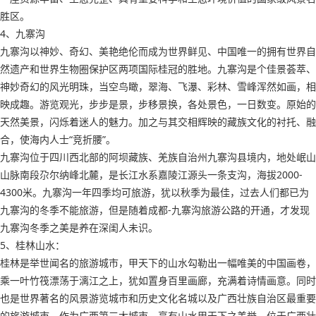
胜区。
4、九寨沟
九寨沟以神妙、奇幻、美艳绝伦而成为世界鲜见、中国唯一的拥有世界自
然遗产和世界生物圈保护区两项国际桂冠的胜地。九寨沟是个佳景荟萃、
神妙奇幻的风光明珠，当空鸟瞰，翠海、飞瀑、彩林、雪峰浑然如画，相
映成趣。游览观光，步步是景，步移景换，各处景色，一日数变。原始的
天然美景，闪烁着迷人的魅力。加之与其交相辉映的藏族文化的衬托、融
合，使海内人士“竞折腰”。
九寨沟位于四川西北部的阿坝藏族、羌族自治州九寨沟县境内，地处岷山
山脉南段尕尔纳峰北麓，是长江水系嘉陵江源头一条支沟，海拔2000-
4300米。九寨沟一年四季均可旅游，犹以秋季为最佳，过去人们都已为
九寨沟的冬季不能旅游，但是随着成都-九寨沟旅游公路的开通，才发现
九寨沟冬季之美是养在深闺人未识。
5、桂林山水：
桂林是举世闻名的旅游城市，甲天下的山水勾勒出一幅唯美的中国画卷，
乘一叶竹筏漂荡于漓江之上，犹如置身百里画廊，充满着诗情画意。同时
也是世界著名的风景游览城市和历史文化名城以及广西壮族自治区最重要
的旅游城市。作为广西第三大城市，享有山水甲天下之美誉。位于广西壮