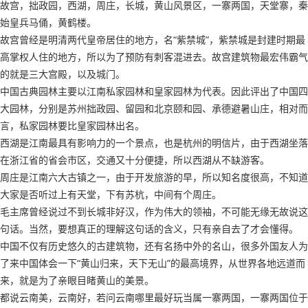
故宫，拙政园，西湖，周庄，长城，黄山风景区，一寨两国，天堂寨，秦
始皇兵马俑，黄鹤楼。
故宫曾经是明清两代皇帝居住的地方，名“紫禁城”，紫禁城是封建时期最
高掌权人住的地方，所以为了预防有刺客混进去。故宫建筑物最宏伟霸气
的就是三大宫殿，以及城门。
中国古典园林主要以江南私家园林和皇家园林为代表。因此评出了中国四
大园林，分别是苏州拙政园、留园和北京颐和园、承德避暑山庄，相对而
言，私家园林要比皇家园林出名。
西湖是江南最具有影响力的一个景点，也是杭州的明信片，由于西湖坐落
在浙江省的省会市区，交通又十分便捷，所以西湖从不缺游客。
周庄是江南六大古镇之一，由于开发旅游的早，所以知名度很高，不知道
大家是否听过上有天堂，下有苏杭，中间有个周庄。
毛主席曾经说过不到长城非好汉，作为伟大的领袖，不可能无缘无故说这
句话。当然，要想真正的理解这句话的含义，只有亲自去了才会懂得。
中国不仅有历史悠久的古建筑物，还有名扬中外的名山，很多外国友人为
了来中国体会一下“黄山归来，天下无山”的最高境界，从世界各地远道而
来，就是为了亲眼目睹黄山的美景。
都说云南美，云南好，若问云南哪里最好玩当属一寨两国，一寨两国位于