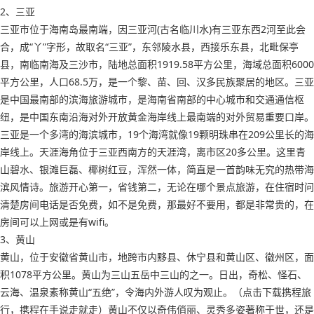
2、三亚
三亚市位于海南岛最南端，因三亚河(古名临川水)有三亚东西2河至此会
合，成“丫”字形，故取名“三亚”，东邻陵水县，西接乐东县，北毗保亭
县，南临南海及三沙市，陆地总面积1919.58平方公里，海域总面积6000
平方公里，人口68.5万，是一个黎、苗、回、汉多民族聚居的地区。三亚
是中国最南部的滨海旅游城市，是海南省南部的中心城市和交通通信枢
纽，是中国东南沿海对外开放黄金海岸线上最南端的对外贸易重要口岸。
三亚是一个多湾的海滨城市，19个海湾就像19颗明珠串在209公里长的海
岸线上。天涯海角位于三亚西南方的天涯湾，离市区20多公里。这里青
山碧水、银滩巨磊、椰树红豆，浑然一体，简直是一首韵味无究的热带海
滨风情诗。旅游开心第一，省钱第二，无论在哪个景点旅游，在住宿时问
清楚房间电话是否免费，如不是免费，那最好不要用，都是非常贵的，在
房间可以上网或是有wifi。
3、黄山
黄山，位于安徽省黄山市，地跨市内黟县、休宁县和黄山区、徽州区，面
积1078平方公里。黄山为三山五岳中三山的之一。日出，奇松、怪石、
云海、温泉素称黄山“五绝”，令海内外游人叹为观止。（点击下载携程旅
行，携程在手说走就走）黄山不仅以奇伟俏丽、灵秀多姿著称于世，还是