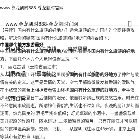
www.尊龙凯时888-尊龙凯时官网
小众路线
文章正文
www.尊龙凯时888-尊龙凯时官网
国内有什么旅游的好地方？适合旅游的地方国内-www.尊龙凯时888
旅游无对错
2022年09月20日 09:12
90
0
www.尊龙凯时888-尊龙凯时官网
【导读】国内有什么旅游的好地方？适合旅游的地方国内？全网经典攻
略，解决你的疑惑“国内有什么旅游的好地方”的内容如下：
中国哪个地方旅游最好
景点排名
小众路线
自然风景
中国旅游
国内有什么旅游的好地方
的地方有很多
国内有什么旅游的好地
方
，下面几个地方个人觉得值得去玩一下
1、 丽江古城（云南省丽江市）
世界奇观
露营徒步
汽车
杂谈
从人们发现丽江开始，就为这里赋予
国内有什么旅游的好地方
了种种与爱
情有关的定义。这里是爱情的天堂，空气里都微微散发着香甜的暧昧气。
在小旅馆的露台上相拥着看雪山环抱
国内有什么旅游的好地方
；牵手漫
步四方街享受夏日午后慵懒的阳光；依窗聆听纳西族的悠悠古乐，时光在
线路合集
不经意间柔软而逝，所谓神仙眷侣的生活也不过如此。夜晚的丽江梦幻而
迷离，烛光摇曳的 酒吧里浅斟低唱；灯光粼粼的小河中，一盏盏承载着
美好祝愿的许愿灯，随水远逝……浓情蜜意的蜜月，只有在丽江才可以铺
就的这样温柔旖旎。交通：飞机——从昆明飞往丽江45分钟，北京上海
等城市有航班直飞丽江。