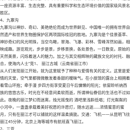
一座资源丰富、生态完整、具有重要科学和生态环境价值的国家级风景名
胜区。
4、九寨沟
九寨沟以神妙、奇幻、美艳绝伦而成为世界鲜见、中国唯一的拥有世界自
然遗产和世界生物圈保护区两项国际桂冠的胜地。九寨沟是个佳景荟萃、
神妙奇幻的风光明珠，当空鸟瞰，翠海、飞瀑、彩林、雪峰浑然如画，相
映成趣。游览观光，步步是景，步移景换，各处景色，一日数变。原始的
天然美景，闪烁着迷人的魅力。加之与其交相辉映的藏族文化的衬托、融
合，使海内人士“竞1、 丽江古城（云南省丽江市）
从人们发现丽江开始，就为这里赋予了种种与爱情有关的定义。这里是爱
情的天堂，空气里都微微散发着香甜的暧昧气。在小旅馆的露台上相拥着
看雪山环抱；牵手漫 步四方街享受夏日午后慵懒的阳光；依窗聆听纳西
族的悠悠古乐，时光在不经意间柔软而逝，所谓神仙眷侣的生活也不过如
此。夜晚的丽江梦幻而迷离，烛光摇曳的 酒吧里浅斟低唱；灯光粼粼的
小河中，一盏盏承载着美好祝愿的许愿灯，随水远逝……浓情蜜意的蜜
月，只有在丽江才可以铺就的这样温柔旖旎。交通：飞机——从昆明飞往
丽江45分钟，北京上海等城市有航班直飞丽江。
2、三亚