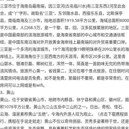
三亚市位于海南岛最南端，因三亚河(古名临川水)有三亚东西2河至此会
合，成“丫”字形，故取名“三亚”，东邻陵水县，西接乐东县，北毗保亭
县，南临南海及三沙市，陆地总面积1919.58平方公里，海域总面积6000
平方公里，人口68.5万，是一个黎、苗、回、汉多民族聚居的地区。三亚
是中国最南部的滨海旅游城市，是海南省南部的中心城市和交通通信枢
纽，是中国东南沿海对外开放黄金海岸线上最南端的对外贸易重要口岸。
三亚是一个多湾的海滨城市，19个海湾就像19颗明珠串在209公里长的海
岸线上。天涯海角位于三亚西南方的天涯湾，离市区20多公里。这里青
山碧水、银滩巨磊、椰树红豆，浑然一体，简直是一首韵味无究的热带海
滨风情诗。旅游开心第一，省钱第二，无论在哪个景点旅游，在住宿时问
清楚房间电话是否免费，如不是免费，那最好不要用，都是非常贵的，在
房间可以上网或是有wifi。
3、黄山
黄山，位于安徽省黄山市，地跨市内黟县、休宁县和黄山区、徽州区，面
积1078平方公里。黄山为三山五岳中三山的之一。日出，奇松、怪石、
云海、温泉素称黄山“五绝”，令海内外游人叹为观止。（点击下载携程旅
行，携程在手说走就走）黄山不仅以奇伟俏丽、灵秀多姿著称于世，还是
一座资源丰富、生态完整、具有重要科学和生态环境价值的国家级风景名