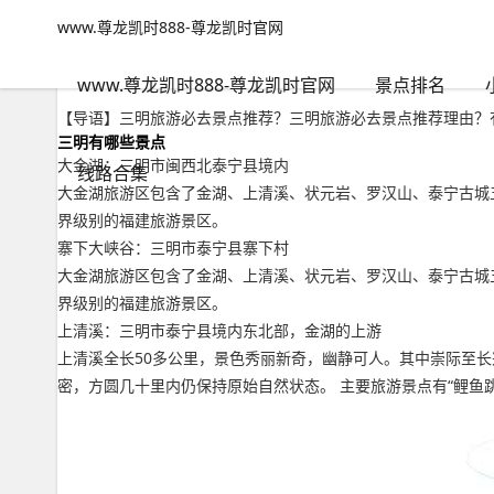
www.尊龙凯时888-尊龙凯时官网
景点排名
文章正文
www.尊龙凯时888-尊龙凯时官网
三明旅游必去景点推荐？三明旅游必去景点推荐理由-www.尊龙凯
旅游无对错
2022年09月15日 05:00
132
0
www.尊龙凯时888-尊龙凯时官网
景点排名
【导语】三明旅游必去景点推荐？三明旅游必去景点推荐理由？
三明有哪些景点
大金湖：三明市闽西北泰宁县境内
线路合集
大金湖旅游区包含了金湖、上清溪、状元岩、罗汉山、泰宁古城五大
界级别的福建旅游景区。
寨下大峡谷：三明市泰宁县寨下村
大金湖旅游区包含了金湖、上清溪、状元岩、罗汉山、泰宁古城五大
界级别的福建旅游景区。
上清溪：三明市泰宁县境内东北部，金湖的上游
上清溪全长50多公里，景色秀丽新奇，幽静可人。其中崇际至长
密，方圆几十里内仍保持原始自然状态。 主要旅游景点有“鲤鱼跳龙