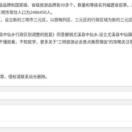
品牌和国家级、省级旅游品牌各50多个，数量和等级名列福建省前茅。202
明市常住人口为2486450人。
元区，设立新的三明市三元区，以原梅列区、三元区的行政区域为新的三元
尤溪县中仙乡行政区划调整的批复》同意撤销尤溪县中仙乡,设立尤溪县中仙
，不知就学，更多关于“三明旅游必去景点推荐理由”的攻略关注尊龙凯时官网：h
章，侵权请联系站长删除。