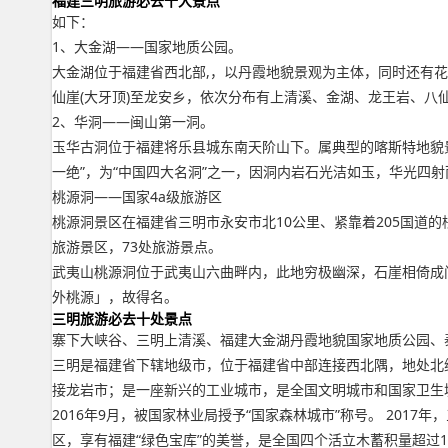
福建三明旅游必去十大景点
如下：
1、大金湖——国家地质公园。
大金湖位于福建省西北部,，以丹霞地貌景观为主体，同时还有
仙崖(大牙顶)至龙安乡，依次分布有上清溪、金湖、龙王岩、八
2、华洞——闽山第一洞。
玉华古洞位于福建将乐县城东南天阶山下。属典型的喀斯特地貌
一绝”，为“中国四大名洞”之一，因洞内岩石光洁如玉，华光四
桃源洞——国家4a级旅游区
桃源洞景区在福建省三明市永安市北10公里、紧靠着205国道
旅游景区，73处旅游景点。
武夷山桃源洞位于武夷山六曲畔内，此地穷极幽深，石崖相倚成
外桃源」，故得名。
三明旅游必去十处景点
寨下大峡谷、三明上清溪、福建大金湖丹霞地貌国家地质公园、
三明是福建省下辖地级市，位于福建省中部连接西北隅，地处北纬25°3
接龙岩市；是一座新兴的工业城市，是全国文明城市和国家卫生
2016年9月，被国家林业局授予“国家森林城市”称号。 20
区，享有福建“绿色宝库”的美誉，是全国四个活立木蓄积量超过1