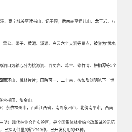
清溪、泰宁城关至读书山、记子顶，后南转至猫儿山、龙王岩、八
、雷公、果子、黄泥、溪源、白云六个支洞等景点，被誉为“武夷
桃源洞口为轴心分为桃源洞、百丈岩、葛里、修竹湾、栟榈潭等5个
四面环山，桃林片片；田畴可一、二十亩，彷如陶渊明笔下「世
联合梯田、淘金山。
65平方千米；东依福州市，西毗江西省，南邻泉州市，北傍南平市，西南
岸（三明）现代林业合作实验区，是全国集体林业综合改革试验示范
，已探明储量的矿种49种，已开发利用的43种。