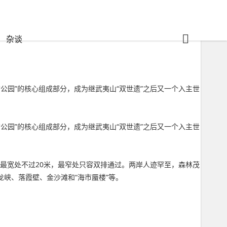
杂谈
公园”的核心组成部分，成为继武夷山“双世遗”之后又一个入主世
公园”的核心组成部分，成为继武夷山“双世遗”之后又一个入主世
最宽处不过20米，最窄处只容双排通过。两岸人迹罕至，森林茂
乌龙峡、落霞壁、金沙滩和“海市蜃楼”等。