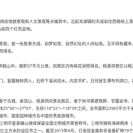
花岗岩地貌景观和人文景观等点缀其中。北起龙湖镇的天成岩往西南经上
仙岩四个红色盆地。
景观，是一处胜景天成、如梦如觉、自然幻化的人间仙境。玉华洞有藏禾
射而得名。
的栟榈山中，面积37平方公里，因景区内有桃花涧而得名。桃源洞景区以
门，复履婉转而入，石桥下溪涧流水，内忽平旷，日月放生潭布列洞口，
泰宁古城、金饶山、桃源洞风景名胜区、泰宁尚书第建筑群、甘露岩寺、
0′～27°07′、东经116°22′～118°39′之间，全市面积229
城市、国家园林城市及中国优秀旅游城市。
17年，三明市复查确认继续保留全国文明城市荣誉称号。三明市拥有海峡两
亿立方米的设区市之一。截至2015年6月，已发现金属和非金属矿种79个