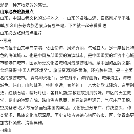
就是一种万物复苏的感觉。
山东必去旅游景点
山东，中国古老文化的发祥地之一，山东的名胜古迹、自然风光举不胜
举,那么山东必去旅游景点有哪些呢，下面就一起来看看吧
山东必去旅游景点推荐
--青岛
青岛位于山东半岛南端，依山傍海，风光秀丽，气候宜人，是一座独具特
色的海滨城市。也是中国东部重要的海滨城市，是中国重要的经济中心城
市和港口城市，国家历史文化名城和风景旅游胜地。是中国的品牌之都，
曾经获得“中国人居环境奖”。旅游资源濒临黄海，环抱胶州湾，是一座著
名的旅游城市。 青岛岬湾相间，沙软滩平，海岸曲折，城伴海生，海增
城色。崂山，山险峰秀，空旷幽远，鬼斧神工。八大处欧式建筑，造型别
致，红顶石墙，精巧玲珑，各具风韵;宗教建筑别具韵味，市区的天主教
堂、崂山的道观庙院、珠山佛寺尼庵，其建筑造型迥异，气氛庄严肃穆、
空灵圣洁;名人故居多而密集国内罕见。民俗景点分布广、传统悠久、种
类繁多、民族文化底蕴深厚。历史文物古迹遍布辖区各市、区，使青岛更
加古朴凝重、清幽典雅。
--崂山