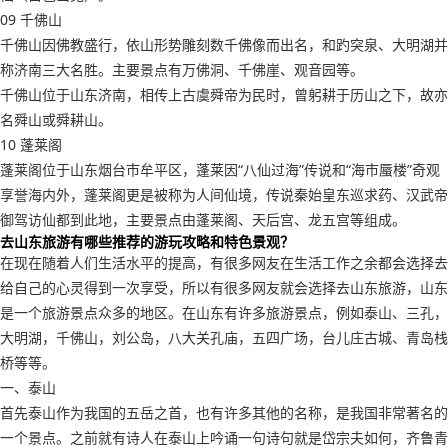
09 千佛山
千佛山因佛教盛行，依山形势雕刻数千佛像而出名，和趵突泉、大明湖并
称济南三大名胜。主要景点有万佛洞、千佛崖、观音园等。
千佛山位于山东济南，相传上古虞舜帝为民时，曾躬耕于历山之下，故亦
名舜山或舜耕山。
10 蓬莱阁
蓬莱阁位于山东烟台市牟平区，蓬莱因“八仙过海”传说和“海市蜃楼”奇观
享誉海内外，蓬莱阁更是被称为人间仙境，传说秦始皇东巡求药、汉武帝
御驾访仙都到此地，主要景点由蓬莱阁、天后宫、龙五宫等组成。
去山东旅游有哪些推荐的游玩攻略和特色景观？
在现在随着人们生活水平的提高，有很多网友在生活工作之余都会选择去
给自己的心灵得到一次享受，所以有很多网友就会选择去山东旅游，山东
是一个旅游景点众多的地区。在山东有许多旅游景点，例如泰山、三孔，
大明湖，千佛山，刘公岛，八大关孔庙，五四广场，台儿庄古城、青岛栈
桥等等。
一、泰山
首先泰山作为我国的五岳之首，也有许多其他的名称，是我国非常著名的
一个景点。之前就有诗人在泰山上吟诵一句诗句就是岱宗夫如何，齐鲁青