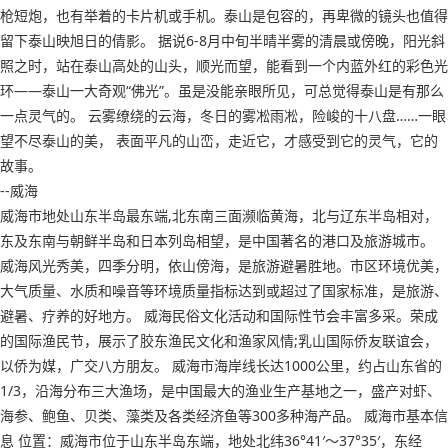
枪短炮，也有举着的卡片机或手机。泰山是包容的，再卑微的镜头也值得
留下泰山映旭日的倩影。 据说6-8月中旬半晴半雾的清晨或傍晚，阳光斜
照之时，站在泰山高处的山头，顺光而望，能看到一个内蓝外红的彩色光
环——泰山一大奇观“佛光”。虽是没能亲眼所见，可总觉得泰山是有那么
一点灵气的。 云雾缭绕的云海，冬日的雾凇雨凇，险峻的十八盘……一眼
望不尽泰山的美， 表面平凡的山峦，走近它，才感受到它的灵气，它的
故事。
--威海
威海市地处山东半岛最东端,北东南三面濒临黄海，北与辽东半岛相对，
东及东南与朝鲜半岛和日本列岛相望，是中国著名的港口及旅游城市。
威海风光秀美，四季分明，依山傍海，是旅游避暑胜地。市区环境优美，
大气质量、水质和噪音等环境质量指标达到或超过了国家标准，是旅游、
避暑、疗养的好地方。 威海民俗文化活动和国际性节会丰富多采。荣成
的国际渔民节，展示了胶东渔民文化和渔家风情;乳山国际侨友联谊会，
以侨为媒，广交八方朋友。 威海市海岸线长达1000公里，约占山东省的
1/3，沿海分布三大渔场，是中国最大的渔业生产基地之一，盛产对虾、
海参、鲍鱼、贝类、藻类及各类经济鱼等300多种海产品。 威海市基本信
息 位置：威海市位于山东半岛东端，地处北纬36°41′～37°35′，东经