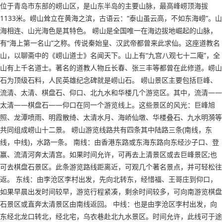
位于青岛市东部的崂山区，是山东半岛的主要山脉，最高峰崂顶海拔
1133米。崂山耸立在黄海之滨，古语云：“泰山虽云高，不如东海崂”。山
海相连、山光海色是其特色。 崂山是全国唯一在海边拔地崛起的山脉，
有“海上第一名山”之称。传说秦始皇、汉武帝都曾来此求仙。这座道教名
山，以聊斋中的《崂山道士》名闻天下。山上有“九宫八观七十二庵”，全
山有上千名道士。著名的道教人物丘长春、张三丰等都曾在此修道。崂山
石为顶级石料，人民英雄纪念碑就是崂山石。 崂山景区主要包括巨峰、
流清、太清、棋盘石、仰口、北九水和华楼几个游览区。其中，流清——
太清——棋盘石——仰口在同一个游览线上。这些景区的风光：巨峰旭
照、龙潭喷雨、明霞散绮、太清水月、海峤仙墩、华楼叠石、九水明漪等
共同组成崂山十二景。 崂山游览线路共有四条其中陆路三条(南线，东
线，中线)，水路一条。 南线：由香港东路或东海东路向东经沙子口、登
赢、流清河奔太清宫。如果时间允许，可再去上清景区或去巨峰景区;也
可去棋盘石景区。此条游览路线距离近，可观几个著名景点，并可轻松往
返。 东线：由李沧区李村出发，先向北转东，经惜福、王哥庄到仰口，
如果早晨出发时间较早，游览行程紧凑，剩余时间较多，可向南游览棋盘
石景区或直奔太清景区由南线返回。 中线：也是由李沧区李村出发，向
东经北龙口转北，经北宅，乌衣巷赴北九水景区。时间允许，此线可于途