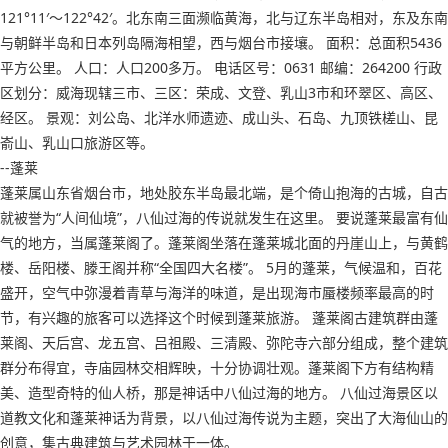
121°11′～122°42′。北东南三面濒临黄海，北与辽东半岛相对，东及东南
与朝鲜半岛和日本列岛隔海相望，西与烟台市接壤。 面积：总面积5436
平方公里。 人口：人口200多万。 电话区号：0631 邮编：264200 行政
区划分：威海现辖三市、三区：荣成、文登、乳山3市和环翠区、高区、
经区。 景观：刘公岛、北洋水师遗迹、成山头、石岛、九顶铁槎山、昆
嵛山、乳山口旅游区等。
--蓬莱
蓬莱属山东省烟台市，地处胶东半岛最北端，是个倚山抱海的古城，自古
就被誉为“人间仙境”，八仙过海的传说就发生在这里。 要说蓬莱最富有仙
气的地方，当属蓬莱阁了。蓬莱阁坐落在蓬莱城北面的丹崖山上，与黄鹤
楼、岳阳楼、滕王阁并称“全国四大名楼”。 5月的蓬莱，气候温和，百花
盛开，空气中弥漫着青草与海洋的味道，是出现海市蜃楼频率最高的时
节，有兴趣的旅客可以选择这个时候到蓬莱旅游。 蓬莱阁古建筑群由蓬
莱阁、天后宫、龙五宫、吕祖殿、三清殿、弥陀寺六部分组成，整个建筑
群分布得宜，寺庙园林交相辉映，十分协调壮观。蓬莱阁下方有结构精
美、造型奇特的仙人桥，那是神话中八仙过海的地方。 八仙过海景区以
道教文化和蓬莱神话为背景，以八仙过海传说为主题，突出了大海仙山的
创意，集古典建筑与艺术园林于一体。