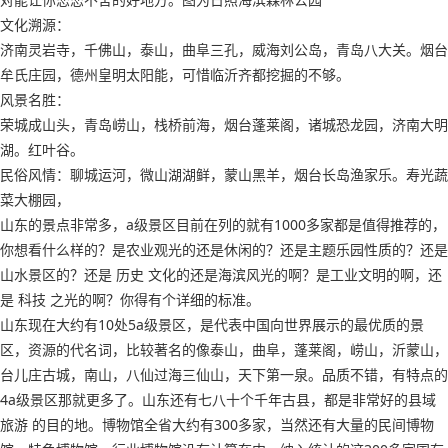
文化溯源：
济南灵岩寺，千佛山，泰山，曲阜三孔，威海刘公岛，青岛八大关。烟台
牟氏庄园，德州皇明太阳能，可惜临沂齐都挖掘的不够。
风景名胜：
荣城成山头，青岛崂山，栈桥前海，烟台蓬莱阁，诸城恐龙园，济南大明
湖。红叶谷。
民俗风情：聊城运河，微山湖湖鲜，蒙山黑羊，烟台长岛渔家乐。寿光蔬
菜大棚园，
山东的景点非常多，a级景区目前在列的就有1000多家都是值得推荐的，
你想看什么样的？是农业观光的还是休闲的？还是主题乐园性质的？还是
山水景区的？还是 历史 文化的还是海滨风光的啊？是工业文明的啊，还
是 科技 之光的啊？你得有个详细的标准。
山东现在大约有10处5a级景区，是代表中国向世界展示的最优质的景
区，资源的代名词，比较著名的像泰山，曲阜，蓬莱阁，崂山，沂蒙山，
台儿庄古城，南山，八仙过海三仙山，天下第一泉。品质不错，有特点的
4a级景区那就更多了。山东还有七八十个千年古县，都是非常好的县域
旅游 的目的地。博物馆全省大约有300多家，当然还有大量的民间博物