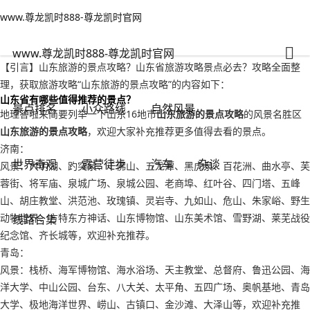
www.尊龙凯时888-尊龙凯时官网
小众路线
文章正文
www.尊龙凯时888-尊龙凯时官网
山东旅游的景点攻略？山东省旅游攻略景点必去-www.尊龙凯时888
人之常情
2022年09月20日 16:12
160
0
www.尊龙凯时888-尊龙凯时官网
【引言】山东旅游的景点攻略？山东省旅游攻略景点必去？攻略全面整
理，获取旅游攻略“山东旅游的景点攻略”的内容如下：
山东省有哪些值得推荐的景点？
景点排名
小众路线
自然风景
地理答啦来简要列举一下山东16地市
山东旅游的景点攻略
的风景名胜区
山东旅游的景点攻略
，欢迎大家补充推荐更多值得去看的景点。
济南：
世界奇观
露营徒步
汽车
杂谈
风景：大明湖、趵突泉、千佛山、五龙潭、黑虎泉、百花洲、曲水亭、芙
蓉街、将军庙、泉城广场、泉城公园、老商埠、红叶谷、四门塔、五峰
山、胡庄教堂、洪范池、玫瑰镇、灵岩寺、九如山、危山、朱家峪、野生
动物世界、方特东方神话、山东博物馆、山东美术馆、雪野湖、莱芜战役
线路合集
纪念馆、齐长城等，欢迎补充推荐。
青岛：
风景：栈桥、海军博物馆、海水浴场、天主教堂、总督府、鲁迅公园、海
洋大学、中山公园、台东、八大关、太平角、五四广场、奥帆基地、青岛
大学、极地海洋世界、崂山、古镇口、金沙滩、大泽山等，欢迎补充推