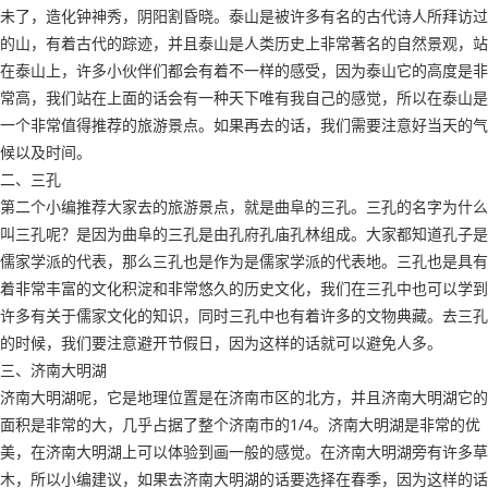
未了，造化钟神秀，阴阳割昏晓。泰山是被许多有名的古代诗人所拜访过
的山，有着古代的踪迹，并且泰山是人类历史上非常著名的自然景观，站
在泰山上，许多小伙伴们都会有着不一样的感受，因为泰山它的高度是非
常高，我们站在上面的话会有一种天下唯有我自己的感觉，所以在泰山是
一个非常值得推荐的旅游景点。如果再去的话，我们需要注意好当天的气
候以及时间。
二、三孔
第二个小编推荐大家去的旅游景点，就是曲阜的三孔。三孔的名字为什么
叫三孔呢？是因为曲阜的三孔是由孔府孔庙孔林组成。大家都知道孔子是
儒家学派的代表，那么三孔也是作为是儒家学派的代表地。三孔也是具有
着非常丰富的文化积淀和非常悠久的历史文化，我们在三孔中也可以学到
许多有关于儒家文化的知识，同时三孔中也有着许多的文物典藏。去三孔
的时候，我们要注意避开节假日，因为这样的话就可以避免人多。
三、济南大明湖
济南大明湖呢，它是地理位置是在济南市区的北方，并且济南大明湖它的
面积是非常的大，几乎占据了整个济南市的1/4。济南大明湖是非常的优
美，在济南大明湖上可以体验到画一般的感觉。在济南大明湖旁有许多草
木，所以小编建议，如果去济南大明湖的话要选择在春季，因为这样的话