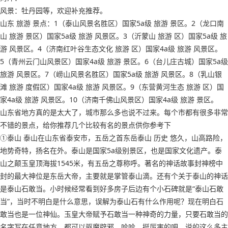
风景：牡丹园等，欢迎补充推荐。
山东 旅游 景点：1（泰山风景名胜区）国家5a级 旅游 景区。2（龙口南
山 旅游 景区）国家5a级 旅游 风景区。3（沂蒙山 旅游 区）国家5a级 旅
游 风景区。4（济南红叶谷生态文化 旅游 区）国家4a级 旅游 风景区。
5（青州云门山风景区）国家4a级 旅游 景区。6（台儿庄古城）国家5a级
旅游 风景区。7（崂山风景名胜区）国家5a级 旅游 风景区。8（乳山银
滩 旅游 度假区）国家4a级 旅游 风景区。9（东营黄河生态 旅游 区）国
家4a级 旅游 风景区。10（济南千佛山风景区）国家4a级 旅游 景区。
山东省地方真的是太大了，城市那么多也说不过来。每个市都有很多非常
不错的景点，给你推荐几个比较有名的景点供你参考下
①泰山 泰山在山东省泰安市，五岳之首东岳泰山 历史 悠久，山高路险，
地势奇特，扬名在外。泰山是国家5a级别景区，也是国家文化遗产。泰
山之颠玉皇顶海拔1545米，有五岳之尊称呼。著名的神话故事封神榜中
封的最大神位是东岳大帝，主要就是掌管泰山滴。还有个关于泰山的神话
是泰山石敢当。小时候经常看到好多房子后边有个小石碑就是“泰山石敢
当”，当时不明白是什么意思，误解为泰山石有什么作用呢？现在明白石
敢当也是一位神仙。玉皇大帝赋予石敢当一种神奇的力量，只要石敢当的
名字写在任意地方，都可以驱魔辟邪。哈哈，挺厉害的吧。说的这么多主