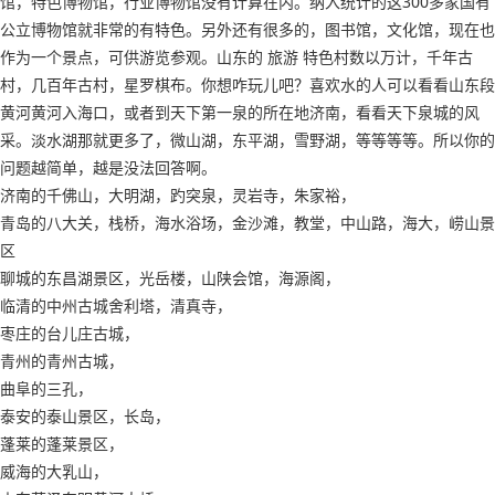
馆，特色博物馆，行业博物馆没有计算在内。纳入统计的这300多家国有
公立博物馆就非常的有特色。另外还有很多的，图书馆，文化馆，现在也
作为一个景点，可供游览参观。山东的 旅游 特色村数以万计，千年古
村，几百年古村，星罗棋布。你想咋玩儿吧？喜欢水的人可以看看山东段
黄河黄河入海口，或者到天下第一泉的所在地济南，看看天下泉城的风
采。淡水湖那就更多了，微山湖，东平湖，雪野湖，等等等等。所以你的
问题越简单，越是没法回答啊。
济南的千佛山，大明湖，趵突泉，灵岩寺，朱家裕，
青岛的八大关，栈桥，海水浴场，金沙滩，教堂，中山路，海大，崂山景
区
聊城的东昌湖景区，光岳楼，山陕会馆，海源阁，
临清的中州古城舍利塔，清真寺，
枣庄的台儿庄古城，
青州的青州古城，
曲阜的三孔，
泰安的泰山景区，长岛，
蓬莱的蓬莱景区，
威海的大乳山，