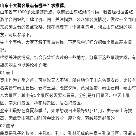
山东十大著名景点有哪些？求推荐。
山东省有1000多处旅游景点，以前去山东旅游的时候，我曾经根据各旅
游平台网站的口碑评价、网上关注指数、公众知名度情况，做过一个到山
东必须去看的景点攻略，现在梳理下十个著名景点，想去山东旅游的朋
友，可以参考下。
先上个表格，大家了解下景点名称，下面我会详细介绍每个景点基本情
况。
根据关注度情况，结合我曾经去过的一些地方，分享下这些景观大概，有
熟悉朋友也以评论补充哦。
01 泰山
泰山作为五岳之首，可以说无人不晓，所在地位于山东省泰安市，比较有
名美景有泰山日出、云海玉盘、晚霞夕照、黄河金带、泰山石刻，泰山有
八大景区，其中有5个景区必须要去看看，分别是红门景区、中天山景
区、南天门景区、桃花峪景区、后石坞景区。
登泰山最好在春夏秋季节，如果想观日出最好9月-11月，由于泰山海拔
高，因此登山观日出时候会比较冷，厚外套、羽绒服是必备的。
02 曲阜
曲阜是孔子的故乡，由孔府、孔庙、孔林组成的曲阜三孔旅游区，可谓文