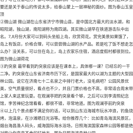
要还是关于泰山的传说太多，给泰山蒙上一层神秘的面纱。图为泰山玉皇
顶
②微山湖 微山湖在山东省济宁市微山县，是中国北方最大的淡水湖，和
昭阳湖，独山湖，南阳湖称为南四湖。其实微山湖早在铁道游击队中出
名。7,8月份大家可以到码头坐船上岛，欣赏荷花。赏完美景如果饿了，
岛上有饭店，价格合理，可以尝尝微山湖的水产品。若是吃了饭不想走怎
么办？没关系，可以住在岛上，岛上农家乐住宿，酒店度假村都很到位。
图为微山湖荷花
③趵突泉 最早看到趵突泉应该是在课本上，具体哪一课？已经忘的一干
二净。趵突泉在山东省济南市历下区，是国家最大的以湖为主题的大型园
林公园。说它在济南七十二名泉之中排行老大，没毛病吧？公园风景优
美，空气质量很好，看点也不少，并且门票价格也不高，非常适合周末带
上家人来这里玩耍。在观澜亭把趵突泉看个够，之后可以到李清照纪念
馆，李苦禅纪念馆看看，都很不错，非常地道。图为观澜亭前趵突泉
④以上几个景点都不满足你的话，可以到山东沿海城市玩水冲浪，钓鱼烧
烤，泡温泉，在沙滩晒日光浴等。给你推荐几个：比如青岛海滨风景区，
烟台海昌渔人码头，威海国际海水浴场，日照海滨国家森林公园等都是绝
对能让你恋恋不舍的好地方。图为日照海滨森林公园