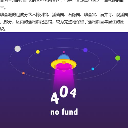
事为主题的组群式的大型名园景区，也是世界短篇小说之王蒲松龄的故
里。
聊斋城的组成分艺术陈列馆、狐仙园、石隐园、聊斋宫、满井寺、观狐园
六部分，区内的蒲松龄纪念馆，较为完整地保留了蒲松龄当年居住的原
貌。