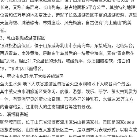
长岛，又称庙岛群岛、长山列岛，总占地面积5平方公里，其独特的地理
位置和亿万年的地质变迁史，造就了长岛旅游景区丰富的旅游资源，这里
天蓝海碧、滩洁礁奇、林秀崖险、风光旖旎，自古便有“海上仙山”的美
誉。
3、乳山银滩旅游度假区
银滩旅游度假区，位于山东威海乳山市东南海岸，东接威海，北临烟台，
西近青岛，南涉黄海，是胶东半岛最后的一块黄金海岸，素有“青岛后花
园”之誉。绵延21.7公里长的沙滩，坡缓滩平，沙质细腻松软，洁白如
银，“银滩”因此而得名。
4、萤火虫水洞·地下大峡谷旅游区
萤火虫水洞·地下大峡谷旅游区包括萤火虫水洞和地下大峡谷两个景区，
其中萤火虫水洞旅游区集休闲、度假、游憩、娱乐、研学、萤火虫观赏为
一体，有亚洲罕见的萤火虫奇观、形态各异的钟乳石、水量达35万立方
的岩溶暗湖、江北特大的生态蝴蝶谷等独有景观。
5、淄博聊斋城
聊斋城景区，位于山东省淄博市淄川区洪山镇蒲家村。景区是国家aaaa
级旅游景区、山东省五大旅游景区之一，是以园林为表现形式，以聊斋故