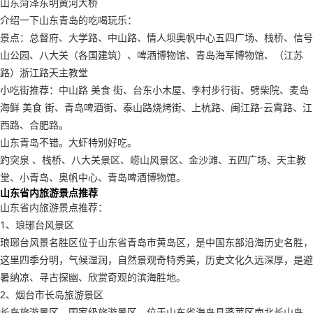
山东菏泽东明黄河大桥
介绍一下山东青岛的吃喝玩乐：
景点：总督府、大学路、中山路、情人坝奥帆中心五四广场、栈桥、信号
山公园、八大关（各国建筑）、啤酒博物馆、青岛海军博物馆、（江苏
路）浙江路天主教堂
小吃街推荐：中山路 美食 街、台东小木屋、李村步行街、劈柴院、麦岛
海鲜 美食 街、青岛啤酒街、泰山路烧烤街、上杭路、闽江路-云霄路、江
西路、合肥路。
山东青岛不错。大虾特别好吃。
趵突泉 、栈桥、八大关景区、崂山风景区、金沙滩、五四广场、天主教
堂、小青岛、奥帆中心、青岛啤酒博物馆。
山东省内旅游景点推荐
山东省内旅游景点推荐：
1、琅琊台风景区
琅琊台风景名胜区位于山东省青岛市黄岛区，是中国东部沿海历史名胜，
这里四季分明，气候湿润，自然景观奇特秀美，历史文化久远深厚，是避
暑纳凉、寻古探幽、欣赏奇观的滨海胜地。
2、烟台市长岛旅游景区
长岛旅游景区，国家级旅游景区，位于山东省海岛县蓬莱区南北长山岛。