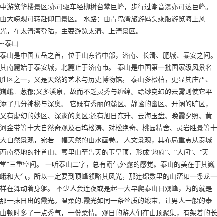
中游览华楼景区;亦可驱车经柳树台攀巨峰，步行过潮音瀑亦可达巨峰。
由大崂观可转赴仰口景区。 水路：由青岛湾旅游码头乘船游览海上风
光，在太清湾登陆，主要游览太清、上清景区。
--泰山
泰山是中国五岳之首，位于山东省中部，济南、长清、肥城、泰安之间。
其南麓始于泰安城，北麓止于济南市。 泰山是中国第一批国家级风景名
胜区之一，又是天然的艺术与历史博物馆。 泰山多松柏，更显其庄严、
巍峨、葱郁;又多溪泉，故而不乏灵秀与缠绵。缥缈变幻的云雾则使它平
添了几分神秘与深奥。 它既有秀丽的麓区、静谧的幽区、开阔的旷区，
又有虚幻的妙区、深邃的奥区;还有旭日东升、云海玉盘、晚霞夕照、黄
河金带等十大自然奇观及石坞松涛、对松绝奇、桃园精舍、灵岩胜景等十
大自然景观，宛若一幅天然的山水画卷。 人文景观，其布局重点从泰城
西南祭地的社首山、蒿里山至告天的玉皇顶，形成“地府”、“人间”、“天
堂”三重空间。 一听泰山二字，总有霸气外露的感觉。泰山的美在于其巍
峨和大气，所以一定要到顶峰领略其风光，那连绵数里的山峦如一条龙一
样在舞动着身躯。 不少人会连夜或是起一大早爬泰山日观峰，为的就是
那一抹日出的霞光。温柔的.霞光如同一条丝质的缎带，让男人一般的泰
山顿时多了一点秀气，一份柔情。观日的游人们在山顶聚集，有架着的长