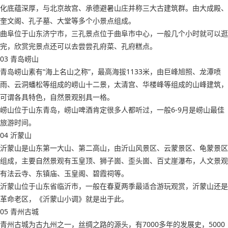
化底蕴深厚，与北京故宫、承德避暑山庄并称三大古建筑群。由大成殿、
奎文阁、孔子墓、大堂等多个小景点组成。
曲阜位于山东济宁市，三孔景点位于曲阜市中心，一般几个小时就可以逛
完，欣赏完景点还可以去尝尝孔府菜、孔府糕点。
03 青岛崂山
青岛崂山素有“海上名山之称”，最高海拔1133米，由巨峰旭照、龙潭喷
雨、云洞蟠松等组成的崂山十二景，太清宫、华楼峰等组成的山峰建筑，
可谓各具特色，自然景观别具一格。
崂山位于山东青岛，崂山啤酒肯定很多人都听过，一般6-9月是崂山最佳
旅游时间。
04 沂蒙山
沂蒙山是山东第一大山、第二高山，由沂山风景区、云蒙景区、龟蒙景区
组成，主要自然景观有玉皇顶、狮子崮、歪头崮、百丈崖瀑布，人文景观
有法云寺、东镇庙、玉皇阁、碧霞祠等。
沂蒙山位于山东省临沂市，一般在春夏两季最适合游玩观赏，沂蒙山还是
革命老区，《沂蒙山小调》就是出于此。
05 青州古城
青州古城为古九州之一，丝绸之路的源头，有7000多年的发展史，5000