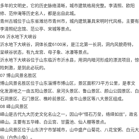
多年的文明史，它的历史脉络清晰，城市建筑格局完整。李清照、欧阳
修、范仲淹等历史名人，都是出自此城。
青州古城位于山东省潍坊市青州市，城内建筑兼具宋明时代风格，主要有
李清照纪念馆、范公亭、宋城等景点。
06 沂水地下大峡谷
沂水地下大峡谷，洞体长度6100米，是江北第一长洞，洞内风貌奇特，
呈峡谷状态，有九龙宫、母子象、冰瀑等景点。
沂水地下大峡谷位于山东临沂市沂水县，用洞内暗河形成的漂流项目，惊
险刺激，是到此必玩的。
07 博山风景名胜区
博山风景名胜区位于山东淄博市博山区，景区面积73平方公里，是孝文
化发源地之一由五阳山景区、泉河头景区、鲁山景区、颜山公园景区、白
石洞景区、石门景区、樵岭前景区、金牛山景区等八大景区组成。
08 峄山风景区
峄山是古代九大历史文化名山之一，因山中“怪石万垒，络绎如丝”，故名
峄山。主要有五华峰、白云宫、甘露池、仙人棚等景点。
峄山风景区位于山东济宁市邹城市，山中盛产山菊花、八花宝粥、白元大
仙（白色山兔）。