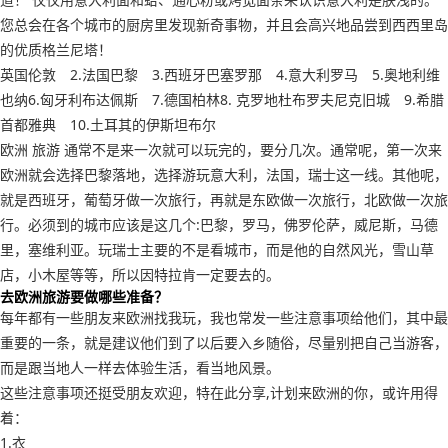
您总会在各个城市的厨房里发现新奇事物，并且会高兴地品尝到西西里岛
的优质格兰尼塔！
英国伦敦 2.法国巴黎 3.西班牙巴塞罗那 4.意大利罗马 5.奥地利维
也纳6.匈牙利布达佩斯 7.德国柏林8. 克罗地杜布罗夫尼克旧城 9.希腊
首都雅典 10.土耳其的伊斯坦布尔
欧洲 旅游 通常不是来一次就可以玩完的，要分几次。通常呢，第一次来
欧洲就会选择巴黎落地，选择游玩意大利，法国，瑞士这一线。其他呢，
就是西班牙，葡萄牙做一次旅行，再就是东欧做一次旅行，北欧做一次旅
行。必须到的城市应该是这几个:巴黎，罗马，佛罗伦萨，威尼斯，马德
里，塞维利亚。玩瑞士主要的不是看城市，而是他的自然风光，雪山草
店，小木屋等等，所以因特拉肯一定要去的。
去欧洲旅游要做哪些准备？
每年都有一些朋友来欧洲找我玩，我也常发一些注意事项给他们，其中最
重要的一条，就是建议他们到了以后要入乡随俗，尽量别把自己当游客，
而是跟当地人一样去体验生活，看当地风景。
这些注意事项还挺受朋友欢迎，特在此分享,计划来欧洲的你，或许用得
着：
1.衣