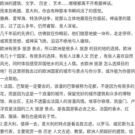
欧洲的建筑、文学、 历史 、艺术......哪哪都离不开希腊神话。
而来到希腊、意大利，你会有种那本书瞬间活了的感觉。
雅典、爱琴海、特洛伊战争，就那么立体地展现在你面前，神庙里的箴
言，过了这么多年，仍然睿智、发人深省。
几千年前的先贤们，仿佛就在你眼前，他们随意地披一块布，走走停停，
或冥思苦想，或神采飞扬，滔滔不绝地与人雄辩。
欧洲有很多 旅游 景点，所以欧洲是很多人 旅游 的目的地的选择。欧洲
有几十个国家，有很多的选择，有些人注重人文 历史 ，有些人喜欢自然
风光，同时体验感受异国他乡的风土人情。去欧洲 旅游 怎么选择目的
地？在这里把我去过的欧洲国家的城市与景点与你分享，或许能为你提供
一点帮助。
1.法国，巴黎是一定要去的，浪漫的巴黎被称为花都，不是因为有很多的
花，而是因为这是一个浪漫的城市，保留完好的城市建筑和众多的博物
馆、商业区，无处不透露出法国人的浪漫风情。埃菲尔铁塔、凯旋门、卢
浮宫是法国的三大 旅游 景点。是各国游客必去之处。法国的香水、红
酒、服装、箱包也是闻名于世。
2.意大利，值得一去，意大利的特点是看名胜古迹，以罗马、威尼斯为主
要代表，主要观赏一些 历史 人文古迹、教堂。欧洲人把超好的建筑、绘