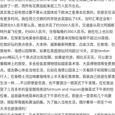
血拼了一把，而所有花费加起来就三万人民币左右。
其实我之前有想过要不要从法国体验下欧洲之星乘去伦敦的，但是实在没
有更多时间。我在荷兰交换的同学就去英国玩了6天，当时汇率还没有1
英镑兑9人民币那么高，她总共花了约5000人民币，交通是从荷兰阿姆斯
特丹直飞伦敦，约600人民币；住宿每晚约300人民币。她在吃上也比较
简单，在探索当地美食的基础上，花费基本控制在每顿不超过20英镑。
伦敦好玩的景点很多，大本钟、威斯敏斯特教堂、白金汉宫、伦敦塔、伦
敦地牢、海德公园等等，如果在英国游玩时间超过10天，买张london
pass畅玩几十个景点还比较划算。如果是穷游，相比买买买，可以更注
重精神上的感受，多去些各类博物馆如国家美术馆、大英博物馆等免费景
点。或去静心体会当地生活，比如在海德公园呆上一天看鸽子和观察公园
行人；在泰晤士河边喝着咖啡坐上半天看伦敦景致，假装自己就是在那里
生活一样……不过即使是穷游，也不要错过一顿英式下午茶哦，在伦敦运
营了三百多年的皇室御用茶店fortnum and mason是做英式下午茶的佼
佼者，品尝最传统简单的英式下午茶的方式，即是点一壶茶和几个司康
饼，搭配草莓酱和黄油奶酪。为了融入当地生活，偶尔奢侈一把花个40
大洋也是值得的！
最后在此强推下，在去英国前可以浏览下英国旅游局网站，上面有很全的