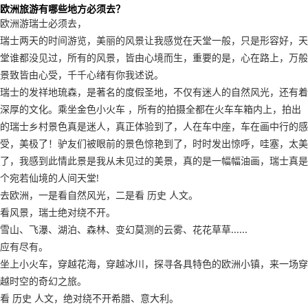
欧洲旅游有哪些地方必须去？
欧洲游瑞士必须去，
瑞士两天的时间游览，美丽的风景让我感觉在天堂一般，只是形容好，天
堂谁都没见过，所有的风景，皆由心境而生，重要的是，心在路上，万般
景致皆由心受，千千心绪有你我述说。
瑞士的发祥地琉森，是著名的度假圣地，不仅有迷人的自然风光，还有着
深厚的文化。乘坐金色小火车 ，所有的拍摄全都在火车车箱内上，拍出
的瑞士乡村景色真是迷人，真正体验到了，人在车中座，车在画中行的感
受，美极了！驴友们被眼前的景色惊艳到了，时时发出惊呼，哇塞，太美
了，我感到此情此景是我从未见过的美景，真的是一幅幅油画，瑞士真是
个宛若仙境的人间天堂!
去欧洲，一是看自然风光，二是看 历史 人文。
看风景，瑞士绝对绕不开。
雪山、飞瀑、湖泊、森林、变幻莫测的云雾、花花草草......
应有尽有。
坐上小火车，穿越花海，穿越冰川，探寻各具特色的欧洲小镇，来一场穿
越时空的奇幻之旅。
看 历史 人文，绝对绕不开希腊、意大利。