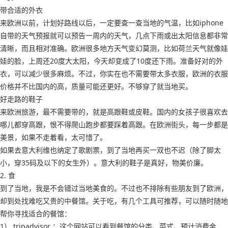
带合适的外衣
来欧洲以前，计划好路线以后，一定要查一查当地的气温，比如iphone
自带的天气预报就可以预告一周内的天气，几点下雨或出太阳信息都非常
清晰，而且相对准确。欧洲很多地方天气变幻莫测，比如荷兰天气就像娃
娃的脸，上周还20度大太阳，今天却变成了10度还下雨。准备好对的外
衣，可以减少很多麻烦。不过，你实在也不需要带太多衣服，欧洲的衣服
价格并不比国内的高，质量可能还更好。不够穿了就当地买。
好走路的鞋子
来欧洲旅游，最不需要带的，就是高跟鞋或皮鞋。国内的女孩子很喜欢去
哪儿都穿高跟，恨不得爬山跑步都要踩着高跟。在欧洲街头，每一步都是
美景，如果不走着看，太可惜了。
如果去意大利维也纳定了歌剧票，到了当地再买一双也不迟（除了脚太
小，穿35码及以下的女生外）。意大利的鞋子是真好，物美价廉。
2. 食
到了当地，我是不会错过当地美食的。不过也不排除有些朋友到了欧洲，
却到处找难吃又贵的中餐馆。关于吃，有几个工具可推荐，可以随时随地
帮你寻找适合的餐馆：
1） tripadvisor ：这个网站可以看到餐馆的分类、菜式、预计消费金