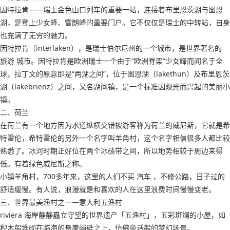
因特拉肯——瑞士金色山口列车的重要一站，连接着布里恩茨湖与图恩
湖，是登上少女峰、雪朗峰的重要门户。它不仅仅是瑞士的中转站，自身
也充满了无穷的魅力。
因特拉肯（interlaken），是瑞士伯尔尼州的一个城市，是世界著名的
旅游 城市。因特拉肯是欧洲瑞士一个由于“欧洲脊梁”少女峰而闻名于全
球，拉丁文的原意即是“两湖之间”，位于图恩湖（lakethun）及布里恩茨
湖（lakebrienz）之间，又名湖间镇，是一个标准因观光而兴起的美丽小
镇。
二、荷兰
在荷兰有一个地方因为水道纵横交错被游客称为荷兰的威尼斯，它就是希
特霍伦，希特霍伦的另外一个名字叫羊角村，这个名字相信很多人都比较
熟悉了。冰河时期正好位在两个冰碛带之间，所以地势相较于周边来得
低。有着绿色威尼斯之称。
小镇羊角村，700多年来，这里的人们不买 汽车 ，不修公路，日子过的
舒适缓慢。有人说，浪漫就是和喜欢的人在这里浪费时间慢慢变老。
三、世界最美渔村之一—意大利五渔村
riviera 海岸静静矗立守望的世界遗产「五渔村」，五彩斑斓的小屋，如
积木般堆砌在临海的悬崖峭壁之上，仿佛童话般的梦幻场景。