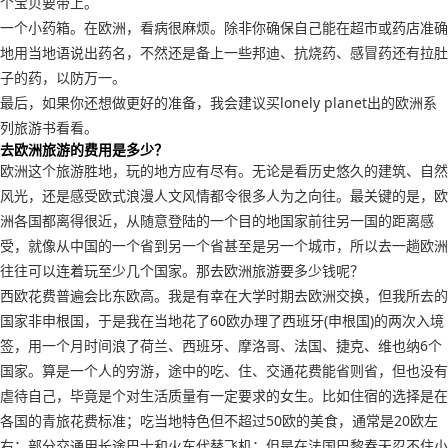
个宝贝要带上。
一个小药箱。在欧洲，看病很麻烦。除非你确保自己能在超市或药店准确
地用当地语说出药名，不然还是备上一些邦迪、抗烧药、感冒药还有拉肚
子的药，以防万一。
最后，如果你还想做更好的准备，我会建议买lonely planet出的欧洲系
列旅游书看看。
去欧洲旅游的费用是多少？
欧洲这个旅游胜地，玩的地方应有尽有。无论是看历史悠久的建筑、自然
风光，还是感受欧式浪漫人文风情都令很多人为之向往。最关键的是，欧
洲各国都离得很近，从随意登陆的一个目的地国家前往另一国的距离感
受，就像从中国的一个省到另一个省甚至是另一个城市，所以去一趟欧洲
往往可以连着玩至少几个国家。那去欧洲旅游要多少钱呢？
西欧花费普遍会比东欧高。我是有幸在大学时期去欧洲交换，但我所去的
国家非申根国，于是我在当地花了60欧办理了西班牙(申根国)的两次入境
签，用一个月时间浪了荷兰、西班牙、摩洛哥、法国、捷克、维也纳6个
国家。算是一个人的穷游，途中的吃、住、交通花费能省则省，但也没有
虐待自己，毕竟是个对生活质量有一定要求的女生。比如住宿的选择是在
各国的青旅花费标准；吃当地特色但不超过50欧的美食，通常是20欧左
右；部分交通用长途巴士和火车代替飞机；但是在法国巴黎春天忍不住小