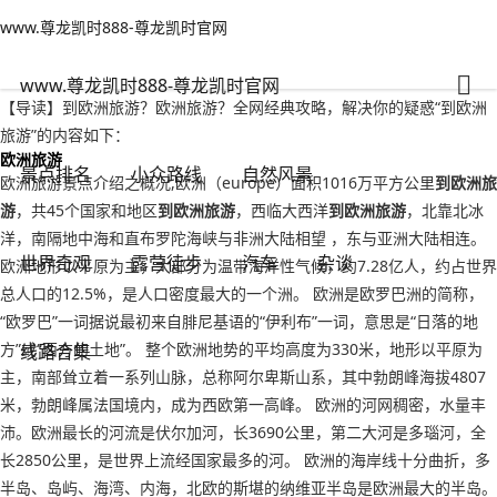
www.尊龙凯时888-尊龙凯时官网
小众路线
文章正文
www.尊龙凯时888-尊龙凯时官网
到欧洲旅游？欧洲旅游-www.尊龙凯时888
旅游情报部门
2022年09月20日 18:42
87
0
www.尊龙凯时888-尊龙凯时官网
【导读】到欧洲旅游？欧洲旅游？全网经典攻略，解决你的疑惑“到欧洲
旅游”的内容如下：
欧洲旅游
景点排名
小众路线
自然风景
欧洲旅游景点介绍之概况,欧洲（europe）面积1016万平方公里
到欧洲旅
游
，共45个国家和地区
到欧洲旅游
，西临大西洋
到欧洲旅游
，北靠北冰
洋，南隔地中海和直布罗陀海峡与非洲大陆相望 ，东与亚洲大陆相连。
世界奇观
露营徒步
汽车
杂谈
欧洲地形以平原为主，大部分为温带海洋性气候，约7.28亿人，约占世界
总人口的12.5%，是人口密度最大的一个洲。 欧洲是欧罗巴洲的简称，
“欧罗巴”一词据说最初来自腓尼基语的“伊利布”一词，意思是“日落的地
方”或“西方的土地”。 整个欧洲地势的平均高度为330米，地形以平原为
线路合集
主，南部耸立着一系列山脉，总称阿尔卑斯山系，其中勃朗峰海拔4807
米，勃朗峰属法国境内，成为西欧第一高峰。 欧洲的河网稠密，水量丰
沛。欧洲最长的河流是伏尔加河，长3690公里，第二大河是多瑙河，全
长2850公里，是世界上流经国家最多的河。 欧洲的海岸线十分曲折，多
半岛、岛屿、海湾、内海，北欧的斯堪的纳维亚半岛是欧洲最大的半岛。