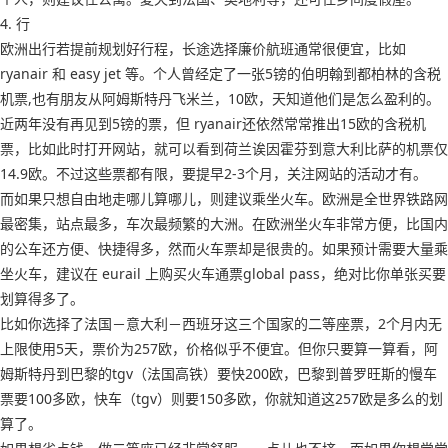
4. 行
欧洲出行若提前规划好行程，长途选择廉价航班通常很便宜，比如
ryanair 和 easy jet 等。个人曾经定了一张5镑的伯明翰到都柏林的含税
机票,也有朋友从阿姆斯特丹飞米兰，10欧，天知道他们是怎么盈利的。
近两年没有再见到5镑的票，但 ryanair还依然常常推出15欧的含税机
票，比如此时打开网站，就可以看到荷兰诶因霍芬到意大利比萨的机票仅
14.9欧。不过这些票都有限，要提早2-3个月，关注网站的活动才有。
而如果只想自由地走哪儿算哪儿，则建议乘坐火车。欧洲是全世界铁路网
最密集，站点最多，车次最频繁的大洲。在欧洲坐火车非常方便，比国内
的公车还方便、快捷得多，然而火车票却是很贵的。如果预计需要大量乘
坐火车，建议在 eurail 上购买火车通票global pass，绝对比你单张买要
划算得多了。
比如你选择了法国－意大利－西班牙这三个国家的二等座票，2个月内无
上限使用5天，票价为257欧，价格似乎不便宜。但你只要算一算看，阿
姆斯特丹到巴黎的tgv（法国高铁）要快200欧，巴黎到普罗旺斯的慢车
票要100多欧，快车（tgv）则要150多欧，你就知道这257欧是多么的划
算了。