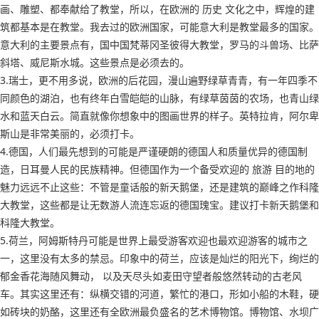
画、雕塑、都奉献给了教堂，所以，在欧洲的 历史 文化之中，辉煌的建
筑都基本是在教堂。我去过的欧洲国家，可能意大利是教堂最多的国家。
意大利的主要景点有，国中国梵蒂冈圣彼得大教堂，罗马的斗兽场、比萨
斜塔、威尼斯水城。这些景点是必须去的。
3.瑞士，更不用多说，欧洲的后花园，漫山遍野绿草青青，有一年四季不
同颜色的湖泊，也有终年白雪皑皑的山脉，有绿草茵茵的农场，也青山绿
水和蓝天白云。简直就像你想象中的图画世界的样子。英特拉肯，阿尔卑
斯山是非常美丽的，必须打卡。
4.德国，人们最先想到的可能是严谨硬朗的德国人和质量优异的德国制
造，日耳曼人民的民族精神。但德国作为一个备受欢迎的 旅游 目的地的
魅力远远不止这些：不管是童话般的新天鹅堡，还是建筑的巅峰之作科隆
大教堂，这些都是让无数游人流连忘返的德国瑰宝。建议打卡新天鹅堡和
科隆大教堂。
5.荷兰，阿姆斯特丹可能是世界上最受游客欢迎也最欢迎游客的城市之
一，这里没有太多的禁忌。印象中的荷兰，应该是灿烂的阳光下，绚烂的
郁金香花海随风舞动， 以及天尽头如麦田守望者般悠然转动的古老风
车。其实这里还有：纵横交错的河道，繁忙的港口，形如小船的木鞋，硬
如砖块的奶酪，这里还有全欧洲最负盛名的艺术博物馆。博物馆、水坝广