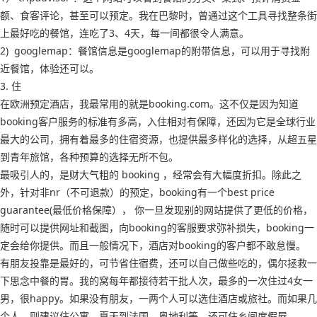
额、食客评论，甚至可以预定。我在巴黎时，曾通过这个工具寻找整条街
上最好吃的餐馆，连吃了3、4天，每一间都很令人满意。
2) googlemap：餐馆信息是googlemap的附带信息，可以用于寻找附
近餐馆，体验还可以。
3. 住
在欧洲预定酒店，我最常用的就是booking.com。这不仅是因为知道
booking客户服务的标准有多高，入住相对有保障，还因为它是全球行业
最大的公司，拥有着最多的住宿资源，也提供最多样化的选择，从超五星
到青年旅馆，各种预算的选择无所不包。
最吸引人的，是财大气粗的 booking ，经常会有大幅度折扣。除此之
外，针对非nr（不可退款）的预定，booking有一个best price
guarantee(最低价格保障）， 你一旦发现别的网站提供了更低的价格，
随时可以提供网址和截图，向booking的客服要求弥补损失，booking一
定会给你提供。而且一般情况下，酒店对booking的客户都不敢怠慢。
有朋友投靠是最好的，可节省住宿费，还可以自己做些吃的，偶尔拯救一
下思念中餐的胃。我的窝每年都接待若干批人次，最多的一次住过4女一
男，很happy。如果没有朋友，一两个人可以选住酒店或旅社。而如果几
个人，则建议住公寓。夏天到法国、奥地利等，还可住乡间度假屋。