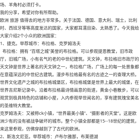
场、羊角村必须打卡。
我的分享，希望对你有所帮助。
欧洲 旅游 值得去的地方非常多。关于法国、德国、意大利、瑞士，比利
时、西班牙等等高度发达的国家，大家都耳濡目染、太熟悉了。今天我给
大家介绍2个小众的欧洲国家：
1、捷克。举荐城市：布拉格、克罗姆洛夫
布拉格：拥有 “百塔之城”美誉的布拉格。可以参观提恩教堂，旧市政
厅，旧城广场，小有名气的老的中世纪建筑。天文钟，布拉格旧市政厅的
天文钟是世界上著名的天文钟之一，布拉格广场，广场上的每一处景象都
在意蕴深远的中世纪古建筑。漫步布拉格最有名的古迹之一的查理大桥。
世界文化遗产之城的布拉格城堡区，布拉格城堡是世界上最大的城堡，在
世界吉尼斯记录中。沿着布拉格最诗情画意的街道，黄金小巷散步，可以
观赏到极具特色的店铺和小屋，入内参观举世闻名的，享有建筑瑰宝美名
的圣维特大教堂。
克罗姆洛夫：又被称ck小镇，“世界最美小镇”、“摄影者的天堂”。这是欧
洲少有的没有被战争破坏的城市。整个小镇全部都是15--18世纪的建筑，
来这里参观，仿佛穿越到了了古代的欧洲。
2、斯洛文尼亚。举荐城市：卢布尔雅那，布莱德湖