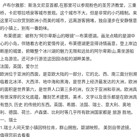
卢布尔雅那：斯洛文尼亚首都,在那里可以参观粉色的圣芳济教堂，三重
桥，卡尼鄂拉喷泉等城市景观。这个城市不大，但是非常的小巧精制。来
这里可以欣赏到欧洲小而美的城市，远离游客拥堵，独自漫步在安静惬意
的小镇上，别有一番韵味。
布莱德湖：被称为“阿尔卑斯山的眼镜”—布莱德湖。画龙点睛的是湖中
心的小岛，伴随着古老的爱情传说，布莱德湖更显得诗情画意，登上岸边
断崖的城堡，俯瞰整个冰川湖的魅力无限和远处的阿尔卑斯山,乘坐游船
上岛游览。还可步行游览这田园诗般的湖畔美景。
法国，英国，爱尔兰
欧洲位于亚洲的西面，是亚欧大陆的一部分，它的北、西、南三面分别濒
临着北冰洋、大西洋、地中海和黑海，是世界上经济最发达的大洲，欧洲
的面积是世界第六，是世界人口第三多的洲，仅次于亚洲和非洲。欧洲具
有很深厚的文化底蕴，雕刻艺术建筑、美术、文学以及音乐都是在欧洲具
有悠久 历史 的传统的东西。英国、希腊、法国、瑞士、意大利、奥地
利、德国、荷兰、卢森堡、比利时等几乎所有欧洲国家都是 旅游 胜地。
一、瑞士
1.瑞士人间天堂小镇因特拉肯，群山拥抱，碧湖映照， 美到自带滤镜，
值得您前去看看