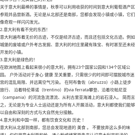
关于意大利最棒的事情是，秋季可以利用收获的时间到意大利葡萄酒产区
参观并品尝新酒。无论是从北部还是南部，您都会发现小镇或小镇，它们
像奇观一样闪闪发光。
2.意大利有看不完的东西！
意大利遍布着无价的古迹，不仅是经济古迹，而且还包括文化古迹。例如
城堡的废墟或户外考古发掘、意大利的村庄里藏有珠宝、有时甚至还未经
开发的小镇。
3.意大利是绿色的！
在欧洲地图上看起来很小的意大利，拥有23个国家公园和134个区域公
园。 户外活动对于身心 健康 至关重要，只需很少的时间即可摆脱城市迷
宫的混乱局限、并远离空气污染。 在阿布鲁佐（abruzzo）小路上徒步
旅行、 沿着特伦蒂诺（trentino）的via ferrata攀登、沿着坎帕尼亚
（campania）的河流急流漂流、从利古里亚海滩上的岩石浸入。 简而言
之，无论是为专业人士运动还是为所有人开展活动，意大利都使我们能够
以自由和深刻的方式与大自然充分接触。
4.意大利和中国一样，都有饮食文化和 历史 ！
意大利从北部到南部，您总会发现地道的 美食 。 不要放弃这么多的味
道！ 仅仅用意大利面和蛤、通心粉或烤宽面条来认识意大利是肤浅的。