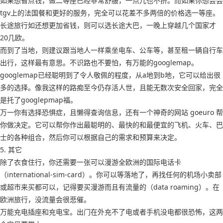
如果想省点钱，做二等座已经非常舒服，一点儿也不挤。而如果你想尝尝
tgv上的法国餐和更好的服务，完全可以花差不多两倍的价格选一等座。
长途旅行如还想更加省钱，则可以选长途大巴，一晚上穿越几个国家才
20几欧。
而到了当地，则建议跟当地人一样乘坐电车、公车等，甚至租一辆自行车
出行，这样最有意思。不识路也不要怕，有万能的googlemap。
googlemap已经聪明到了令人敬佩的程度，从a地到b地，它可以给出很
多的选择。像我这样的路痴至今仍存活人世，且能无数次安全回家，完全
是托了googlepmap福。
万一你有选择恐惧症，且懒得查询信息，还有一个神奇的网站 goeuro 帮
你做决定。它可以帮你作出最聪明的、最快的和最便宜的飞机、火车、巴
士的各种组合，然后你可以根据自己的需求和预算来决定。
5. 其它
除了衣食住行，你还需要一张可以漫游全欧洲的国际电话卡
（international-sim-card）。你可以等落地了，再找任何的机场小卖部
或超市来买都可以，记得要买漫游而且有流量的（data roaming）。在
欧洲旅行，没流量会很悲催。
万能充电插座和充电宝。出门在外充不了电或者手机没电都很恐怖，这两