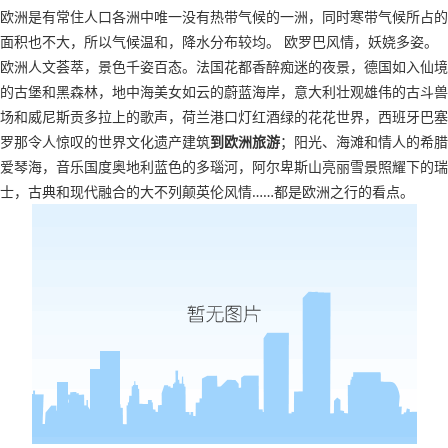
欧洲是有常住人口各洲中唯一没有热带气候的一洲，同时寒带气候所占的
面积也不大，所以气候温和，降水分布较均。 欧罗巴风情，妖娆多姿。
欧洲人文荟萃，景色千姿百态。法国花都香醉痴迷的夜景，德国如入仙境
的古堡和黑森林，地中海美女如云的蔚蓝海岸，意大利壮观雄伟的古斗兽
场和威尼斯贡多拉上的歌声，荷兰港口灯红酒绿的花花世界，西班牙巴塞
罗那令人惊叹的世界文化遗产建筑
到欧洲旅游
；阳光、海滩和情人的希腊
爱琴海，音乐国度奥地利蓝色的多瑙河，阿尔卑斯山亮丽雪景照耀下的瑞
士，古典和现代融合的大不列颠英伦风情……都是欧洲之行的看点。