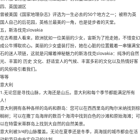
四、英国湖区
曾被美国《国家地理杂志》评选为一生必去的50个地方之一；被称为英
国人自己的后花园，英格兰最美的一角，也是徒步者的天堂。
五，斯洛伐克slovakia
在古希腊人看来，欧洲犹如一位美丽的少女，宙斯为了抢走她，不惜变幻
成公牛博取欢心。美丽的少女盛装打扮，她在心脏的位置戴着一串镶满宝
石的迷人项链，这就是闪耀着神秘魅力的斯洛伐克slovakia：纯净的自然
光、丰富的 历史 文化、舒适宜人的气候、丰富多彩的文化以及热情好客
的风俗吸引着我们。
等等
意大利
1.无论您是寻找山脉，大海还是山丘。意大利和每个季节都能满足所有
人！
意大利拥有各种各样的岛屿和群岛：您可以在西西里岛的陶尔米纳找到棕
榈树；可以在撒丁岛海岸的数百个海湾中找到白色的沙滩和原始海滩；可
以在特雷米蒂群岛上找到大自然的自然美景。
意大利被3/4的山脉覆盖。无论在夏季还是冬季，高海拔的城市都会在活
动和节日中充实自己的计划。