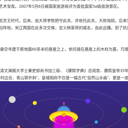
术宝库。2007年5月8日被国家旅游局评为首批国家5a级旅游景区。
武灵王时代，后来，由大将李牧把守此关，并依托此关，大败匈奴。后来
沿阵地，宋辽两国在此多次交锋，忠义杨家将的威名，由此远播。到了抗
，悬空寺建于距地面60多米的悬崖之上，依托插在悬崖上的木柱为基，巧
米，是清文渊阁大学士兼吏部尚书加三级、《康熙字典》总阅官、康熙皇帝3
村边合、青山郭外斜”，皇城相府不仅是一幅古代“自然山水画”、更是一