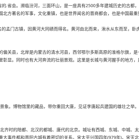
的.省会。濒临汾河，三面环山，是一座具有2500多年建城历史的古都，
国北方著名的军事，文化重镇，也是世界闻名的晋商都会，也是中国最重
临著名的孟门古镇，因黄河大同碛而得名。黄河由北而来，湫水从东而至，
的偏关县，北岸是内蒙古的清水河县，西邻鄂尔多斯高原的准格尔旗，是
里彰显。同时也有大河奔流的壮丽景观。这里是长城与黄河握手的地方，
世景象。博物馆里的藏品，带你重回大唐，见证李唐起兵建国的雄壮之举
城、北齐时的陪都、北汉的都城、唐代的北京。城址有西城、东城、中城、
大事件都和晋阳古城有着密切的关系。宋太平兴国四年(979年)，宋灭