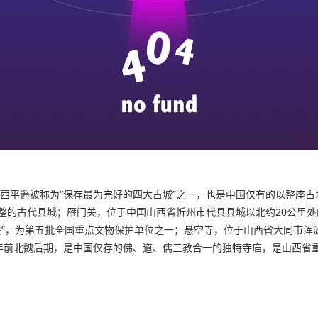
山西平遥被称为“保存最为完好的四大古城”之一，也是中国仅有的以整座
整的古代县城；雁门关，位于中国山西省忻州市代县县城以北约20公里处
三关”，为第五批全国重点文物保护单位之一；悬空寺，位于山西省大同市
0年前北魏后期，是中国仅存的佛、道、儒三教合一的独特寺庙，是山西省