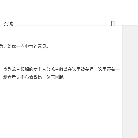
杂谈
悉，给你一点中肯的意见。
，京剧苏三起解的女主人公苏三就曾在这里被关押。这里还有一
，观看者无不心情激昂、荡气回肠。