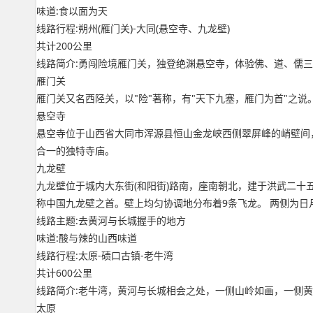
味道:食以面为天
线路行程:朔州(雁门关)-大同(悬空寺、九龙壁)
共计200公里
线路简介:勇闯险境雁门关，独登绝渊悬空寺，体验佛、道、儒三
雁门关
雁门关又名西陉关，以"险"著称，有"天下九塞，雁门为首"之
悬空寺
悬空寺位于山西省大同市浑源县恒山金龙峡西侧翠屏峰的峭壁间，
合一的独特寺庙。
九龙壁
九龙壁位于城内大东街(和阳街)路南，座南朝北，建于洪武二十五年(
称中国九龙壁之首。壁上均匀协调地分布着9条飞龙。 两侧为日
线路主题:去黄河与长城握手的地方
味道:酸与辣的山西味道
线路行程:太原-碛口古镇-老牛湾
共计600公里
线路简介:老牛湾，黄河与长城相会之处，一侧山岭如画，一侧
太原