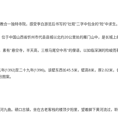
教合一独特寺院，感受李白游览后书写的“壮观”二字中包含的“险”中求生
说。位于中国山西省忻州市代县县城以北约20公里处的雁门山中，是长城上
素有"悬空寺，半天高，三根马尾空中吊"的俚语，以如临深渊的险峻而著
1392)至二十九年(1396)。该壁东西长45.5米，壁高8米，厚2.0
月图案。
黄河九曲。碛口古镇，坐在古老客栈的楼顶夕阳里，望着脚下黄河流过，