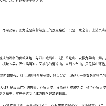
大院，然后折返去往王家大院。
）
，尽可品尝。因为这是我曾经走过的景点路线，只是一家之言。上述景点
就成为著名的佛教圣地，与四川峨眉山、浙江普陀山、安徽九华山一起，
，横跨五县，因气候清凉，又被称为清凉山。来到五台山，只见群山环抱
别是明朝历代，对古城进行包砖处理，所以就使古城成为一座有防御特色
《大红灯笼高高挂》的热播，乔家大院，逐渐成为旅游热点。整个乔家大
刻之精美，实在是达到了北方院落建筑的顶峰。
石窟依山开凿，东西绵延1公里。存有主要洞窟45个，大小窟龛252个，