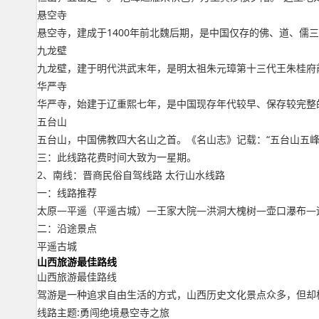
悬空寺
悬空寺，建成于1400年前北魏后期，是中国仅存的佛、道、儒
九龙壁
九龙壁，建于明代洪武末年，是明太祖朱元璋第十三代王朱桂府
华严寺
华严寺，始建于辽重熙七年，是中国现存年代较早、保存较完整
五台山
五台山，中国佛教四大名山之首。《名山志》记载：“五台山五
三：此线路花费时间大致为一星期。
2、南线：晋商民俗自驾线路 太行山水线路
一：线路推荐
太原—平遥（平遥古城）—王家大院—洪洞大槐树—壶口瀑布—
二：沿途景点
平遥古城
山西旅游最佳路线
山西旅游最佳路线
驾游是一种追求自由生活的方式，山西历史文化景点众多，但却
线路主题:勇闯绝境悬空寺之旅