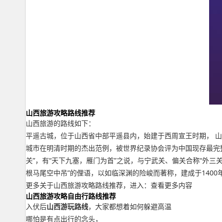
山西旅游攻略路线推荐
山西旅游的路线如下：
平遥古城，位于山西省中部平遥县内，始建于西周宣王时期， 
城市在明清时期的杰出范例，被世界纪录协会评为中国现存最完
关”，有“天下九塞，雁门为首”之说，与宁武关、偏关合称“外
根马尾空中吊”的俚语，以如临深渊的险峻而著称，建成于140
更多关于山西旅游攻略路线推荐，进入：查看更多内容
山西旅游攻略自由行路线推荐
入伏后
山西游玩路线
，大家都想着如何躲避高温
哪怕是有点出行的念头，