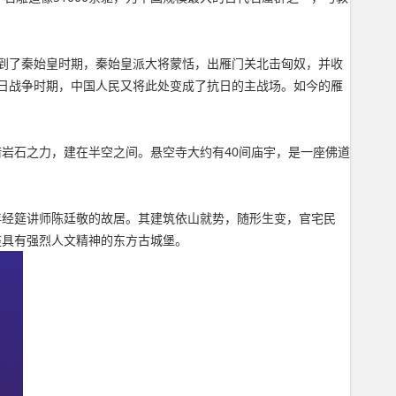
到了秦始皇时期，秦始皇派大将蒙恬，出雁门关北击匈奴，并收
日战争时期，中国人民又将此处变成了抗日的主战场。如今的雁
借岩石之力，建在半空之间。悬空寺大约有40间庙宇，是一座佛道
5年经筵讲师陈廷敬的故居。其建筑依山就势，随形生变，官宅民
座具有强烈人文精神的东方古城堡。