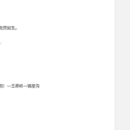
宛然如生。
。
府）—王莽岭—锡崖沟