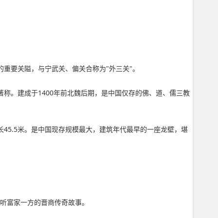
。
的重要关隘，与宁武关、偏关合称为"外三关"。
称。建成于1400年前北魏后期，是中国仅存的佛、道、儒三教
2米，长45.5米。是中国现存规模最大，建筑年代最早的一座龙壁，堪
聆听富家一方的晋商传奇故事。