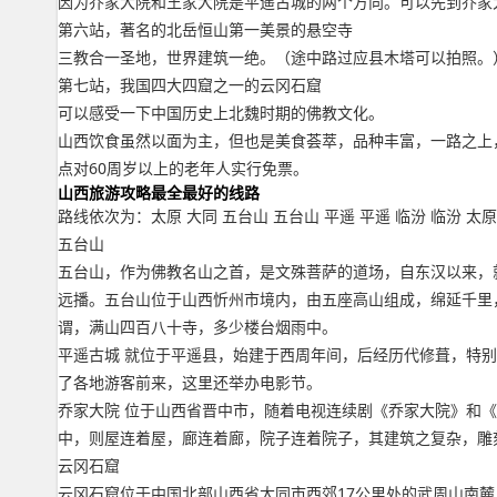
因为乔家大院和王家大院是平遥古城的两个方向。可以先到乔家
第六站，著名的北岳恒山第一美景的悬空寺
三教合一圣地，世界建筑一绝。（途中路过应县木塔可以拍照。
第七站，我国四大四窟之一的云冈石窟
可以感受一下中国历史上北魏时期的佛教文化。
山西饮食虽然以面为主，但也是美食荟萃，品种丰富，一路之上
点对60周岁以上的老年人实行免票。
山西旅游攻略最全最好的线路
路线依次为：太原 大同 五台山 五台山 平遥 平遥 临汾 临汾 太原
五台山
五台山，作为佛教名山之首，是文殊菩萨的道场，自东汉以来，
远播。五台山位于山西忻州市境内，由五座高山组成，绵延千里
谓，满山四百八十寺，多少楼台烟雨中。
平遥古城 就位于平遥县，始建于西周年间，后经历代修葺，特
了各地游客前来，这里还举办电影节。
乔家大院 位于山西省晋中市，随着电视连续剧《乔家大院》和
中，则屋连着屋，廊连着廊，院子连着院子，其建筑之复杂，雕
云冈石窟
云冈石窟位于中国北部山西省大同市西郊17公里处的武周山南麓，