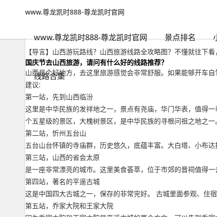
www.尊龙凯时888-尊龙凯时官网
小众路线
文章正文
www.尊龙凯时888-尊龙凯时官网
山西游玩路线？山西旅游线路全攻略图-www.尊龙凯时888
千里不留行
2022年09月21日 08:24
85
0
www.尊龙凯时888-尊龙凯时官网
景点排名
【导言】山西游玩路线？山西旅游线路全攻略图？不懂就往下看，
国庆节去山西旅游，请问有什么好的线路推荐？
山西是个好地方，去这里旅游感觉会非常舒服。如果能够开车自
线路合集
建议:
第一站，先到山西临汾
这里是中华民族的发祥地之一，景点有尧庙，华门华表，值得一
个五星级的景区，大槐树景区，是中华民族的寻根问祖之地之一
第二站，忻州五台山
五台山台怀镇的寺庙群，历史悠久，底蕴丰富。大白塔、小布达
第三站，山西的省会太原
是一座非常漂亮的城市。这里美食荟萃，位于市郊的晋祠值得一
第四站，著名的平遥古城
这是中国四大古城之一，保存的非常完好。 古城里面参观、住
第五站，乔家大院和王家大院