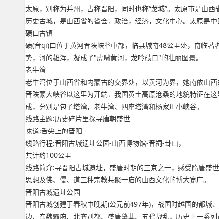
太原，别称为并州，古称晋阳，同时也称“龙城”。太原市是山西省
历史古城，是山西省的省会，政治，经济，文化中心。太原是中
碛口古镇
碛(音qi)口位于黄河晋陕峡谷中部，临县城南48公里处，南
势，河的雄浑，凝成了"虎啸黄河，龙吟碛口"的壮丽图景。
老牛湾
老牛湾位于山西省和内蒙古的交界处，以黄河为界，她南依山西
晋陕蒙大峡谷以这里为开端，我国黄土高原沧桑的地貌特征在这
成，分别是包子塔湾，老牛湾、四座塔湾和杨家川小峡谷。
线路主题:历史碎片里探寻唐朝盛世
味道:舌尖上的晋阳
线路行程:晋阳古城遗址公园-山西博物馆-晋祠-卦山，
共计约100公里
线路简介:寻晋阳古城遗址，盛唐时期的三京之一，感受隋唐盛
思想及佛、儒、道三种宗教共聚一庙的山西文化的博大宽广。
晋阳古城遗址公园
晋阳古城创建于春秋中晚期(公元前497年)，战国时越国的都
边、东魏霸府、北齐别都、盛唐肇基、五代战乱，历史上一系列重