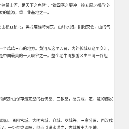
“控带山河，踞天下之肩背”，“襟四塞之要冲，控五原之都邑”的
要的能源，重工业基地之一。
卧虎山横亘镇北，黑龙庙雄峙河东，山环水抱，阴阳交会，山的气
一个鸡鸣三市的地方。黄河从这里入晋，内外长城从这里交汇，
是中国最美的十大峡谷之一。整个老牛湾旅游区由三湾一谷组
。领略卦山保存最完整的石佛堂、三教堂，感受戒、定、慧的佛家
太原府、晋阳宫城、大明宫城、仓城、罗城等。三家分晋、西汉戍
北汉，一炬焚烧晋阳，继而引汾水灌之，古城被夷为平地。