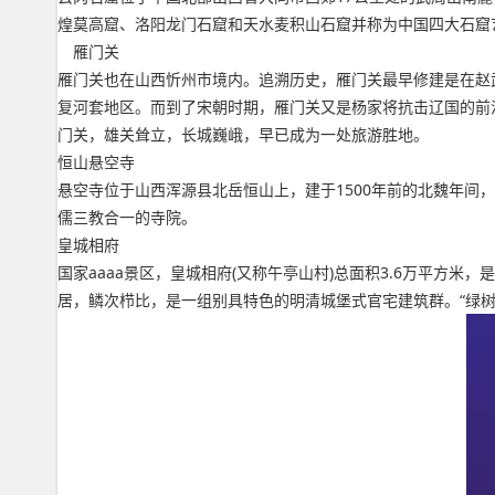
煌莫高窟、洛阳龙门石窟和天水麦积山石窟并称为中国四大石窟艺
雁门关
雁门关也在山西忻州市境内。追溯历史，雁门关最早修建是在赵
复河套地区。而到了宋朝时期，雁门关又是杨家将抗击辽国的前
门关，雄关耸立，长城巍峨，早已成为一处旅游胜地。
恒山悬空寺
悬空寺位于山西浑源县北岳恒山上，建于1500年前的北魏年间
儒三教合一的寺院。
皇城相府
国家aaaa景区，皇城相府(又称午亭山村)总面积3.6万平方
居，鳞次栉比，是一组别具特色的明清城堡式官宅建筑群。“绿树