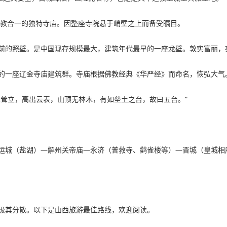
三教合一的独特寺庙。因整座寺院悬于峭壁之上而备受瞩目。
前的照壁。是中国现存规模最大，建筑年代最早的一座龙壁。敦实富丽，
的一座辽金寺庙建筑群。寺庙根据佛教经典《华严经》而命名，恢弘大气
峰耸立，高出云表，山顶无林木，有如垒土之台，故曰五台。”
运城（盐湖）—解州关帝庙—永济（普救寺、鹳雀楼等）—晋城（皇城相
极其分散。以下是山西旅游最佳路线，欢迎阅读。