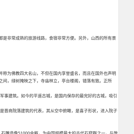
都是非常成熟的旅游线路，食宿非常方便。另外，山西的所有景
并称为佛教四大名山，不但在国内享誉盛名，而且在国外也声明
之间，绿树掩映之下，寺庙林立，亭台楼阁，错落有致。正所
的军事建筑。如今的平遥古城，是国内保存的最完好的古城，吸引
院是晋商院落建筑的代表，其从空中俯瞰，是喜子形状，进入院子
石雕造像51000余躯，为中国规模最大的古代石窟群之一，与敦