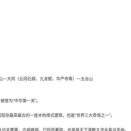
山—大同（云冈石窟、九龙壁、华严寺等）—五台山
被誉为“中华第一关”。
国现存最高最古的一座木构塔式建筑，也是“世界三大奇塔之一”。
地处边关要塞，古城峰烟，已险而著称，也是是天下道教主流全真派圣地。