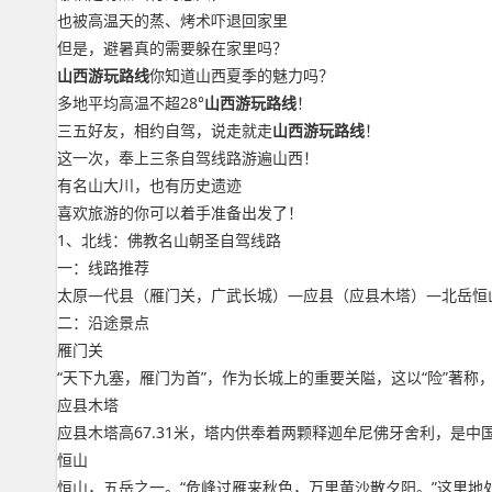
也被高温天的蒸、烤术吓退回家里
但是，避暑真的需要躲在家里吗？
山西游玩路线
你知道山西夏季的魅力吗？
多地平均高温不超28°
山西游玩路线
！
三五好友，相约自驾，说走就走
山西游玩路线
！
这一次，奉上三条自驾线路游遍山西！
有名山大川，也有历史遗迹
喜欢旅游的你可以着手准备出发了！
1、北线：佛教名山朝圣自驾线路
一：线路推荐
太原—代县（雁门关，广武长城）—应县（应县木塔）—北岳恒
二：沿途景点
雁门关
“天下九塞，雁门为首”，作为长城上的重要关隘，这以“险”著称，
应县木塔
应县木塔高67.31米，塔内供奉着两颗释迦牟尼佛牙舍利，是中
恒山
恒山，五岳之一。“危峰过雁来秋色，万里黄沙散夕阳。”这里