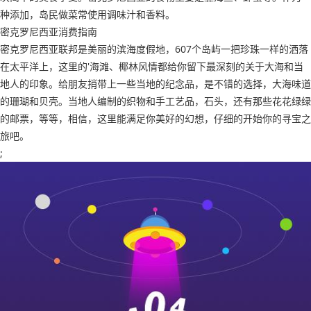
种添加，岛民做菜常使用调味汁和香料。
密克罗尼西亚消费指南
密克罗尼西亚联邦是美丽的滨海度假地，607个岛屿一把珍珠一样的洒落
在太平洋上，这里的'海滩、椰林风情都给你留下最深刻的关于大海和当
地人的印象。给朋友捎带上一些当地的纪念品，是不错的选择，大海味道
的珊瑚和贝壳。当地人编制的织物和手工艺品，石头，还有那些花花绿绿
的邮票，等等，相信，这里能满足你美好的幻想，仔细的开始你的寻宝之
旅吧。
;