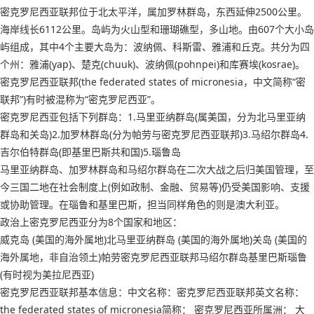
密克罗尼西亚联邦位于北太平洋，属加罗林群岛，东西延伸2500公里。
海岸线长6112公里。岛屿为火山型和珊瑚礁型，多山地。由607个大小岛
屿组成，其中4个主要大岛为：波纳佩、科斯雷、雅浦和丘克。共分为四
个州：雅浦(yap)、楚克(chuuk)、波纳佩(pohnpei)和库赛埃(kosrae)。
密克罗尼西亚联邦(the federated states of micronesia，中文简称“密
联邦”)有时被混称为“密克罗尼西亚”。
密克罗尼西亚包括下列群岛：1.马里亚纳群岛(属美国，分为北马里亚纳
群岛和关岛)2.加罗林群岛(分为帕劳与密克罗尼西亚联邦)3.马绍尔群岛4.
吉尔伯特群岛(即基里巴斯共和国)5.瑙鲁岛
马里亚纳群岛、加罗林群岛和马绍尔群岛在二次大战之后归美国管理，至
今三国二地在社会制度上(例如政制、金融、贸易等)仍受美国影响、支援
或协助管理。在瑙鲁和基里巴斯，担当同样角色的则是澳大利亚。
政治上密克罗尼西亚分为8个国家和地区：
威克岛 (美国的海外属地)北马里亚纳群岛 (美国的海外属地)关岛 (美国的
海外属地，非自治领土)帕劳密克罗尼西亚联邦马绍尔群岛基里巴斯瑙鲁
(有时视为美拉尼西亚)
密克罗尼西亚联邦基本信息：中文名称：密克罗尼西亚联邦英文名称：
the federated states of micronesia简称： 密克罗尼西亚所属洲： 大