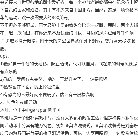
会迎接来自世界各地的跳伞爱好者，每一个挑战者最终都会在纪念板上留
下自己的国家和姓名，其中有不少来自中国北方。当然，这是一项价格不
菲的运动，跳一次需要大约300美元。
不用担心不够胆量，因为经验丰富的教练会陪你一起跳，届时，两个人绑
在一起一跃而出，在你还来不及犹豫的时候，耳边的风声已经呼呼作响
了!勇敢地睁开眼睛，四千米的高空世界就在身下翻转，碧海蓝天尽收眼
底。
tips：
1)最好穿一件薄的长袖衫，防止晒伤，也可以挡风，飞起来的时候风还是
有点凉的
2)飞的一瞬间有点突然，嗖的一下就升空了，一定要抓紧
3)墨镜留在下面，防止掉进海里
4)有恐高的人最好就不要玩了，估计有十层楼高啊
2、特色的夜间活动
地址：位于中心garapan繁华区
塞班岛是一个很朴实的小岛，没有太多花哨的夜生活，但是种类不多的夜
间活动却十分具有地方特色。例如查莫洛晚餐秀，查莫洛晚餐秀是到塞班
度假的游客们最首要的夜间消遣活动，可以一边享用晚餐，一边欣赏传统