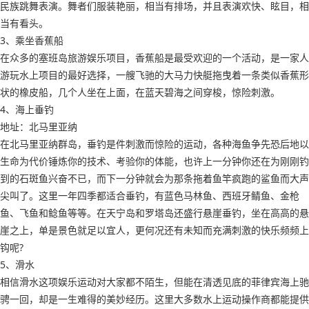
民族跳舞表演。舞者们服装艳丽，相当有排场，并且表演欢快、眩目，相
当有看头。
3、乘坐香蕉船
在众多的塞班岛旅游娱乐项目，香蕉船是最受欢迎的一个活动，是一家人
游玩水上项目的最好选择，一艘飞驰的大马力快艇拖曳着一条类似香蕉形
状的橡皮船，几个人坐在上面，在蓝天碧海之间穿梭，惊险刺激。
4、海上垂钓
地址：北马里亚纳
在北马里亚纳群岛，垂钓是件刺激而惊险的运动，各种海鱼争先恐后地以
生命为代价锤炼你的技术、考验你的体能，也许上一分钟你还在为刚刚钓
到的石斑鱼兴奋不已，而下一分钟就会为那条拖着鱼竿疯跑的鲨鱼而大声
尖叫了。这里一年四季都适合垂钓，有蓝色马林鱼、西班牙鲭鱼、金枪
鱼、飞鱼和鲶鱼等等。在天宁岛和罗塔岛还盛行悬崖垂钓，坐在高高的悬
崖之上，单是景色就足以宜人，更何况还有未知而充满刺激的快乐频频上
钩呢?
5、滑水
相信滑水这项娱乐运动对大家都不陌生，但能在清透见底的菲律宾海上驰
骋一回，却是一生难得的美妙经历。这里大多数水上运动操作商都能提供