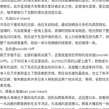
当阳光透过洞穴的海水直射深处，海水闪烁着猫眼般的蓝色，天然景色美
艳绝伦。此外蓝洞是大多数潜水爱好者必去之地，这里海水清澈，能见度
大，每年都吸引了无数的潜水迷流连忘返。
3、鸟岛bird island
鸟岛位于塞班岛的北部，由石灰岩构成，最初因栖息众多的鸟类而得名。
涨潮时，鸟岛就像是一座海上孤岛，退潮时则和本岛相连，阳光照射下整
座岛闪闪发亮。现在由于生态环境的变迁，岛上已经很难见到鸟群了，但
整个岛屿绿意盎然，宛如一块与世隔绝的绿翡翠，依旧值得一来。
4、自杀崖suicide cliff
距万岁崖不远，北部的最高点跳下，这里就是现在所称的自杀崖(suicide
cliff)。上千的日本人在这里自杀，从250公尺高的山壁上跳下，拒绝成为
美军的战俘。为了吊念在这里自杀的日本人，及提醒人类战争的可怕，日
本人在万岁崖旁竖立了观音像慰灵塔，而在自杀崖的最高处，也立了和平
纪念碑，每年都会有许多日本人特别到这两个地点吊念、祭拜，安慰往生
者灵魂。
5、鳄鱼头海滩san juan beach
鳄鱼头海滩位于塞班岛的北部，因形似鳄鱼而得名，远远望过去，就看到
一头凶狠的鳄鱼俯卧在太平洋边，与汹涌的波浪搏斗。鳄鱼大嘴前有一块