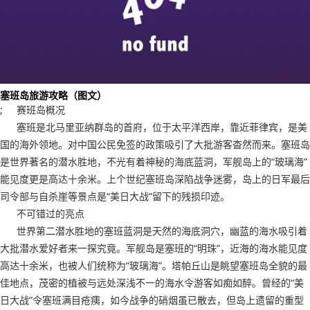
塞班岛旅游攻略（图文）
; 赛班岛概况
塞班是北马里亚纳群岛的首府，位于太平洋西岸，靠近菲律宾，是美
国的海外领地。对中国公民免签的政策吸引了大批游客杳然而来。塞班岛
是世界著名的潜水胜地，不光有着神秘的海底蓝洞，军舰岛上的“玻璃海”
能见度更是高达十余米。上个世纪塞班岛深陷战争迷雾，岛上的日军最后
司令部与自杀崖等景点是“美日大战”留下的残损印迹。
不可错过的亮点
世界第二潜水胜地的塞班蓝洞是天然的海底洞穴，幽蓝的海水吸引着
大批潜水爱好者来一探究竟。军舰岛是塞班的“明珠”，近海的海水能见度
高达十余米，也被人们统称为“玻璃海”。塔帕丘山是眺望塞班岛全貌的最
佳地点，茂密的植被与远处深浅不一的海水令游客如痴如醉。曾经的“美
日大战”令塞班满目疮痍，如今战争的硝烟虽已散去，但岛上遗留的重型