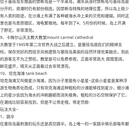
位于塞班岛东南面的禁断岛是一个半离岛，潮水高涨时禁断岛与塞班岛是
分开的，退潮时仍有部份相连。因禁断岛特殊的地理位置，所以岛上极少
有人类的踪迹，在沙滩上布满了各种被海水冲上来的贝壳和珊瑚。同时这
里也是鸟类禁猎区，海龟繁殖地。每年到了4、5月份的时候，岛上开满
了野花，非常漂亮。
9、卡梅尔山天主教大教堂mount carmel cathedral
大教堂于1945年第二次世界大战之后建立，是塞班岛居民们的精神支
柱。保存完好的西班牙风格建筑与塞班岛美丽的自然环境完美融合，到此
的游客无不为之赞叹。教堂是可以免费参观，正面非常高大 周围宽阔，
鲜花盛开，晴天从正面看过去非常漂亮。
10、坦克海滩 tank beach
坦克海滩又叫做星沙海滩，因为沙子里面有小星星~这些小星星是某种浮
游生物角质化而成，只有坦克海滩这种粗粒的沙滩能够找到星沙，细沙滩
上的星沙会因为海水的冲刷磨砺而消失棱角，粗粒的沙石空隙保护了它，
在潮线比较容易找到，但是不让带走哦，带走罚款-
玩法大全~
1、跳伞
在塞班岛最刺激的玩乐还是高空跳伞。岛上唯一的一家跳伞俱乐部每年都