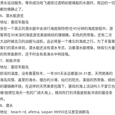
滑水运动服务，等你成功地飞速掠过透明如玻璃般的水面时，周边的一切
都仿佛静止了。
6、潜水艇游览
地址：塞班军舰岛
坐在一个真正的潜水艇中去进行海底探险吧!在45分钟的海底旅程中，游
客将在30米深的海底游览美丽缤纷的珊瑚礁，彩色的热带鱼，还有二次
大战时被击沉的战舰与战机，这必将是一个难忘的海底之行。为了丰富乘
客们的潜水体验，潜水艇还派有潜水专员，沿着潜水艇喂鱼，除吸引大量
的热带鱼群外，还不时会有表演水中特技哦。
7、帆板冲浪
地址：塞班军舰岛
舒适的温度，没有春夏秋冬，一年365天永远都是26-31度，天然绝美的
海岛风情、晶莹的海水、细白的沙滩、灿烂的阳光、美丽的热带鱼、缤纷
的珊瑚礁环绕，在这样的天然美景包围下，塞班的海上活动叫人不爱它也
难!驰骋在海天一色的广阔大海上，微风吹打的洋面是帆板冲浪的最佳条
件。
8、潜水
地址：beach rd, afetna, saipan 96950北马里亚纳群岛