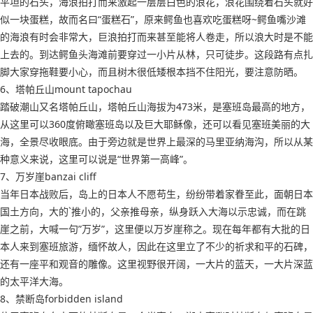
平坦的石头，海浪拍打而来激起一层层白色的浪花，浪花围绕着石头就好
似一块蛋糕，故而名曰“蛋糕石”，原来鳄鱼也喜欢吃蛋糕呀~鳄鱼嘴沙滩
的海浪有时会非常大，巨浪拍打而来甚至能将人卷走，所以浪大时是不能
上去的。到达鳄鱼头海滩前要穿过一小片从林，只可徒步。这段路有点扎
脚大家穿拖鞋要小心，而且树木很低矮根本挡不住阳光，要注意防晒。
6、塔帕丘山mount tapochau
踏破潮山又名塔帕丘山，塔帕丘山海拔为473米，是塞班岛最高的地方，
从这里可以360度俯瞰塞班岛以及巨大耶稣像，还可以看见塞班美丽的大
海，全景尽收眼底。由于旁边就是世界上最深的马里亚纳海沟，所以从某
种意义来说，这里可以说是“世界第一高峰”。
7、万岁崖banzai cliff
当年日本战败后，岛上的日本人不愿苟生，纷纷带着家眷至此，面朝日本
国土方向，大的`推小的，父亲推母亲，纵身跃入大海以示忠诚，而在跳
崖之前，大喊一句”万岁”，这里便以万岁崖称之。现在每年都有大批的日
本人来到塞班旅游，缅怀故人，因此在这里立了不少的祈求和平的石碑，
还有一座平和观音的雕像。这里视野很开阔，一大片的蓝天，一大片深蓝
的太平洋大海。
8、禁断岛forbidden island