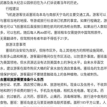
武器及各大纪念公园依旧在为人们诉说着当年的历史。
行程建议
飞机是游客往返塞班岛本岛与南部天宁岛的主要交通工具。游客可以
与塞班当地的地接、导游或旅行社咨询订机票的事宜。如果行程确定，游
客也可以飞抵塞班后直接按日期在航司的机场柜台购票。如果出行人数较
多，可以包机，随后每人再aa即可。塞班租车仅需提供中国驾照原件，
无需翻译件，但驾照持有者年龄不得低于21岁。
旅游注意事项
塞班的治安较为良好，但除市区外，岛上其他地方的照明设施简陋，
东部多山路和断崖，游客最好晚间仅在市区活动，以防意外事故。塞班虽
为美国领地，但水资源远没有达到美国本土的净化水平，自来水非直饮
水，建议游客在超市购买大桶的矿泉水放在酒店里备用。塞班岛的生态环
境保护完好，游客最好不要随意触碰岛上的各种植物，以免被刺伤。
去塞班旅游需要准备什么东西
身份证、机票、酒店预订确认单、旅游地资料。现金以及信用卡，不收异
地和跨行手续费的银行卡。手机及充电器，相机及充电器，笔记本。药
品：抗过敏药，止泻药，感冒药，止痛药，消毒棉球等。旅行途中食用的
食物。塞班：塞班岛是北马里亚纳群岛联邦首都。面积185平方公里，人