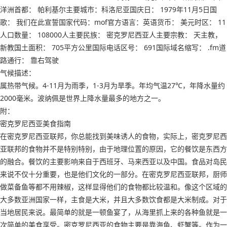
洋洲首都： 帕利基尔主要城市：科洛尼亚国庆日： 1979年11月5日国
歌： 我们在此宣誓国家代码：mof官方语言：英语货币： 美元时区： 11
人口数量： 108000人主要民族： 密克罗尼西亚人主要宗教： 天主教，
新教国土面积： 705平方公里国际电话区号： 691国际域名缩写： .fm道
路通行： 靠右驾驶
气候描述：
属热带气候。4-11月为雨季，1-3月为旱季。年均气温27℃，年降水量约
2000毫米。波纳佩是世界上降水量最多的地方之一。
附：
密克罗尼西亚美食指南
在密克罗尼西亚联邦，你总能找到美味诱人的食物，实际上，密克罗尼西
亚联邦的食物并不是特别特别，由于地理位置的原因，它的餐饮是东西方
的融合。餐饮的主要影响来自于西班牙、马来西亚以及中国。食品对岛民
来说不仅十分重要，也是他们文化的一部分。在密克罗尼西亚联邦，厨师
做菜备鱼等都不用辣椒，这样显得他们的食物都比较温和。像这个区域的
大多数亚洲国家一样，主食是大米，并且大多数饮食都是大米制成。对于
当地居民来说。最简单的就是一顿鱼宴了，从海里抓上来的各种鱼就是一
次简单的美食享受。密克罗尼西亚的食物主要是靠海鱼、虾蟹等。作为一