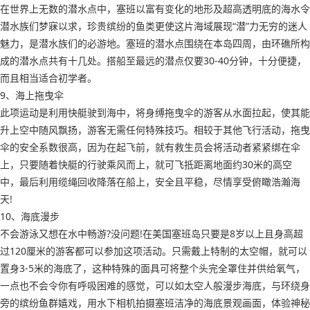
在世界上无数的潜水点中，塞班以富有变化的地形及超高透明底的海水令
潜水族们梦寐以求，珍贵缤纷的鱼类更使这片海域展现“潜”力无穷的迷人
魅力，是潜水族们的必游地。塞班的潜水点围绕在本岛四周，由环礁所构
成的潜水点共有十几处。搭船至最远的潜点仅要30-40分钟，十分便捷，
而且相当适合初学者。
9、海上拖曳伞
此项运动是利用快艇驶到海中，将身缚拖曳伞的游客从水面拉起，使其能
升上空中随风飘扬，游客无需任何特殊技巧。相较于其他飞行活动，拖曳
伞的安全系数很高，因为在起飞前，就有救生员会将活动者紧紧绑在伞
上，只要随着快艇的行驶乘风而上，就可飞抵距离地面约30米的高空
中，最后利用缆绳回收降落在船上，安全且平稳，尽情享受俯瞰浩瀚海
天!
10、海底漫步
不会游泳又想在水中畅游?没问题!在美国塞班岛只要是8岁以上且身高超
过120厘米的游客都可以参加这项活动。只需戴上特制的太空帽，就可以
置身3-5米的海底了，这种特殊的面具可将整个头完全罩住并供给氧气，
一点也不会令你有呼吸困难的感觉，可以如太空人般漫步海底，与环绕身
旁的缤纷鱼群嬉戏，用水下相机拍摄塞班洁净的海底景观画面，体验神秘