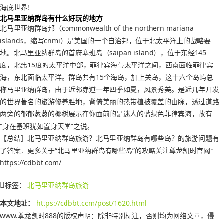
海底世界!
北马里亚纳群岛有什么好玩的地方
北马里亚纳群岛邦（commonwealth of the northern mariana
islands，缩写cnmi）是美国的一个自治邦，位于北太平洋上的战略要
地。北马里亚纳群岛的首府塞班岛（saipan island），位于东经145
度，北纬15度的太平洋中部，菲律宾海与太平洋之间，西南面临菲律宾
海，东北面临太平洋。群岛共有15个海岛，加上关岛，这十六个岛屿总
称马里亚纳群岛，由于近邻赤道一年四季如夏，风景秀美。是近几年开发
的世界著名的旅游修养胜地，背倚美丽的热带植被覆盖的山脉，透过道路
两旁的郁郁葱葱的椰树展示在你面前的是迷人的蓝绿色菲律宾海，故有
“身在塞班犹如置身天堂”之说。
【总结】北马里亚纳群岛旅游？北马里亚纳群岛有哪些岛？的旅游问题有
了答案，更多关于“北马里亚纳群岛有哪些岛”的攻略关注尊龙凯时官网：
https://cdbbt.com/
标签：
北马里亚纳群岛旅游
本文地址：
https://cdbbt.com/post/1620.html
www.尊龙凯时888的版权声明：
除非特别标注，否则均为网络文章，侵