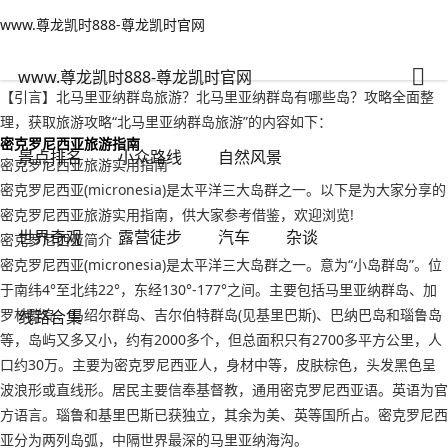
www.尊龙凯时888-尊龙凯时官网
小众路线
文章正文
www.尊龙凯时888-尊龙凯时官网
北马里亚纳群岛旅游？北马里亚纳群岛有哪些岛-www.尊龙凯时888
纵横万里
2022年09月21日 09:12
126
0
www.尊龙凯时888-尊龙凯时官网
【引言】北马里亚纳群岛旅游？北马里亚纳群岛有哪些岛？攻略全面整
理，获取旅游攻略“北马里亚纳群岛旅游”的内容如下：
密克罗尼西亚旅游指南
景点排名
小众路线
自然风景
密克罗尼西亚旅游实用指南
密克罗尼西亚(micronesia)是太平洋三大岛群之一。以下是为大家分享的
密克罗尼西亚旅游实用指南，供大家参考借鉴，欢迎浏览!
世界奇观
露营徒步
汽车
杂谈
密克罗尼西亚简介
密克罗尼西亚(micronesia)是太平洋三大岛群之一。意为“小岛群岛”。位
于南纬4°至北纬22°，东经130°-177°之间。主要包括马里亚纳群岛、加
罗林群岛、马绍尔群岛、吉尔伯特群岛(见基里巴斯)、巴纳巴岛和瑙鲁岛
线路合集
等，岛屿又多又小，约有2000多个，但总面积只有2700多平方公里，人
口约30万。主要为密克罗尼西亚人，身材中等，皮肤棕色，头发黑色呈
波浪形或直线形。居民主要信奉基督教，通用密克罗尼西亚语。英语为官
方语言。瑙鲁和基里巴斯已获独立，其余为美、英等国所占。密克罗尼西
亚分为两列岛弧，中隔世界最深的马里亚纳海沟。