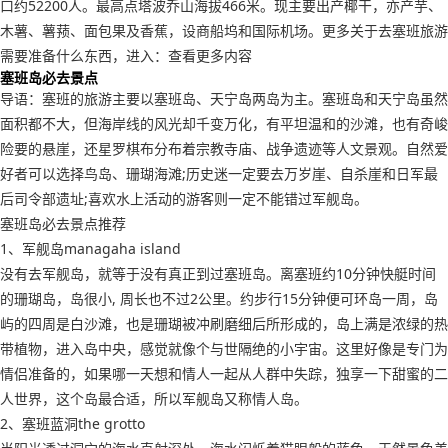
口约52200人。最高点塔波乔山海拔466米。现主要出产椰干，亦产芋、
木薯、薯蓣、面包果及香蕉，设商船坞和国际机场。更多关于去塞班旅游
需要准备什么东西，进入：查看更多内容
塞班岛必去景点
导语：塞班的旅游主要以塞班岛、天宁岛两岛为主。塞班岛和天宁岛虽然
面积都不大，但海岸线的风光却千变万化，有平坦温和的沙滩，也有奇峻
险要的悬崖，还星罗棋布分布着宗教寺庙、战争遗迹等人文景观。自然爱
好者可以选择鸟岛、珊瑚海滩;历史迷一定要去万岁崖、自杀崖和日军最
后司令部遗址;喜欢水上活动的游客则一定不能错过军舰岛。
塞班岛必去景点推荐
1、军舰岛managaha island
没有去军舰岛，就等于没有真正到过塞班岛。离塞班约10分钟快艇时间
的珊瑚岛，岛很小, 周长也不过2公里。约步行15分钟便可环岛一周，岛
屿的四周是白沙滩，也是珊瑚被冲刷磨细后所形成的，岛上满是浓绿的热
带植物，进入岛中央，感觉就像个与世隔绝的小宇宙。这里好像是专门为
情侣准备的，如果哪一天想和情人一起从人群中失踪，独享一下甜蜜的二
人世界，这个岛最合适，所以军舰岛又称情人岛。
2、塞班蓝洞the grotto