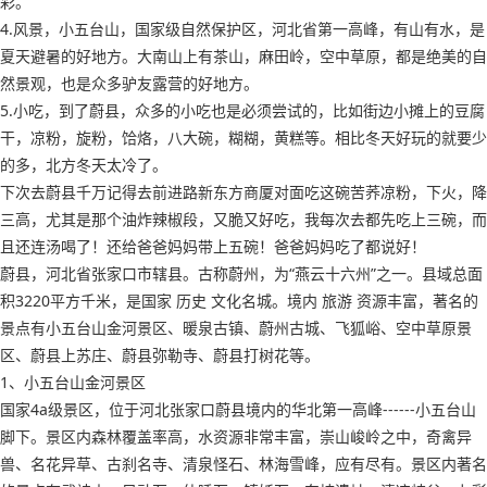
彩。
4.风景，小五台山，国家级自然保护区，河北省第一高峰，有山有水，是
夏天避暑的好地方。大南山上有茶山，麻田岭，空中草原，都是绝美的自
然景观，也是众多驴友露营的好地方。
5.小吃，到了蔚县，众多的小吃也是必须尝试的，比如街边小摊上的豆腐
干，凉粉，旋粉，饸烙，八大碗，糊糊，黄糕等。相比冬天好玩的就要少
的多，北方冬天太冷了。
下次去蔚县千万记得去前进路新东方商厦对面吃这碗苦荞凉粉，下火，降
三高，尤其是那个油炸辣椒段，又脆又好吃，我每次去都先吃上三碗，而
且还连汤喝了！还给爸爸妈妈带上五碗！爸爸妈妈吃了都说好！
蔚县，河北省张家口市辖县。古称蔚州，为“燕云十六州”之一。县域总面
积3220平方千米，是国家 历史 文化名城。境内 旅游 资源丰富，著名的
景点有小五台山金河景区、暖泉古镇、蔚州古城、飞狐峪、空中草原景
区、蔚县上苏庄、蔚县弥勒寺、蔚县打树花等。
1、小五台山金河景区
国家4a级景区，位于河北张家口蔚县境内的华北第一高峰------小五台山
脚下。景区内森林覆盖率高，水资源非常丰富，崇山峻岭之中，奇禽异
兽、名花异草、古刹名寺、清泉怪石、林海雪峰，应有尽有。景区内著名