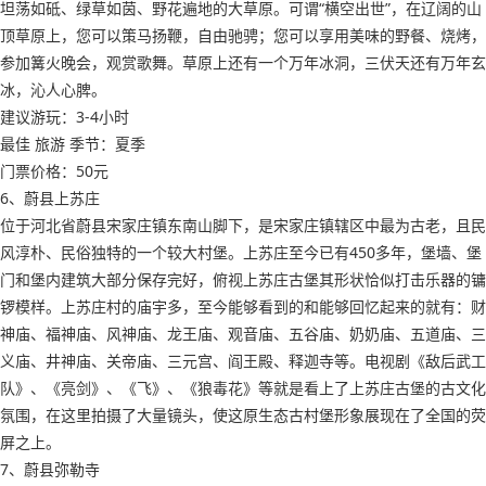
坦荡如砥、绿草如茵、野花遍地的大草原。可谓“横空出世”，在辽阔的山
顶草原上，您可以策马扬鞭，自由驰骋；您可以享用美味的野餐、烧烤，
参加篝火晚会，观赏歌舞。草原上还有一个万年冰洞，三伏天还有万年玄
冰，沁人心脾。
建议游玩：3-4小时
最佳 旅游 季节：夏季
门票价格：50元
6、蔚县上苏庄
位于河北省蔚县宋家庄镇东南山脚下，是宋家庄镇辖区中最为古老，且民
风淳朴、民俗独特的一个较大村堡。上苏庄至今已有450多年，堡墙、堡
门和堡内建筑大部分保存完好，俯视上苏庄古堡其形状恰似打击乐器的镛
锣模样。上苏庄村的庙宇多，至今能够看到的和能够回忆起来的就有：财
神庙、福神庙、风神庙、龙王庙、观音庙、五谷庙、奶奶庙、五道庙、三
义庙、井神庙、关帝庙、三元宫、阎王殿、释迦寺等。电视剧《敌后武工
队》、《亮剑》、《飞》、《狼毒花》等就是看上了上苏庄古堡的古文化
氛围，在这里拍摄了大量镜头，使这原生态古村堡形象展现在了全国的荧
屏之上。
7、蔚县弥勒寺