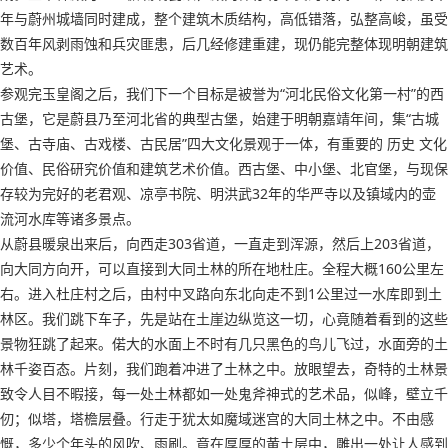
年与蔚州城墙同时建成，整个建筑木质结构，高低错落，弘整高峻，虽受
数百年风剥雨蚀和兵灾匪患，后几经修建重建，现仍能完整体现明朝建筑
艺术。
参观完玉皇阁之后，我们下一个目标是被誉为“河北民俗文化第一村”的西
古堡，它是蔚县乃至河北省的典型古堡，始建于明朝嘉靖年间，集“古城
堡、古寺庙、古戏楼、古民居”四大文化景观于一体，有重要的 历史 文化
价值、民俗研究价值和建筑艺术价值。西古堡、中小堡、北官堡，与现保
存较为完好的老君观、凉亭书院、明洪武32年的华严寺以及镇域内的壶
流河水库等诸多景点。
从蔚县暖泉出来后，向西走303省道，一直走到浑源，然后上203省道，
向大同方向开，可以直接到大同土林的所在地杜庄。全程大概160公里左
右。进入杜庄村之后，由村中叉路向东北向走不到1公里过一水库即到土
林区。我们跳下车子，先是站在土崖边纵览这一切，心竟随着看到的这些
景物狂跳了起来。偌大的水面上不时有几只黑色的鸟儿飞过，水面旁的土
林千姿百态。片刻，我们跑着冲进了土林之中。放眼望去，奇特的土林景
致令人目不暇接，每一处土林都如一处鬼斧神式的艺术品，似峰，壁立千
仞；似塔，塔檐层叠。行走于犹太如魔域迷宫的大同土林之中。不由感
慨，多少个年头的风吹、雨刷。竟在厚厚的黄土层中，雕出一处让人感到