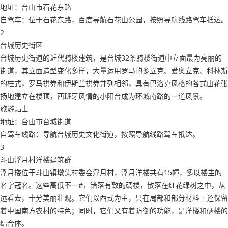
地址：台山市石花东路
自驾车：位于石花东路，百度导航石花山公园，按照导航线路驾车抵达。
2
台城历史街区
台城历史街道的近代骑楼建筑，是台城32条骑楼街道中立面最为亮丽的
街道，其立面造型变化多样，大量运用罗马的多立克、爱奥立克、科林斯
的柱式，罗马拱券和伊斯兰拱券并列相邻，具有巴洛克风格的各式山花张
扬地建立在楼顶，西班牙风情的小阳台成为环城南路的一道风景。
旅游贴士
地址：台山市台城街道
自驾车线路：导航台城历史文化街道，按照导航线路驾车抵达。
3
斗山浮月村洋楼建筑群
浮月楼位于斗山镇墩头村委会浮月村，浮月洋楼共有15幢，多以楼主的
名字冠名。这些高低不一#，错落有致的碉楼，散落在红花绿树之中，从
远看去，十分美丽壮观。它们以西式为主，只在局部和部分材料上还保留
着中国南方农村的特色；同时，它们又有着防御的功能，是洋楼和碉楼的
结合体。