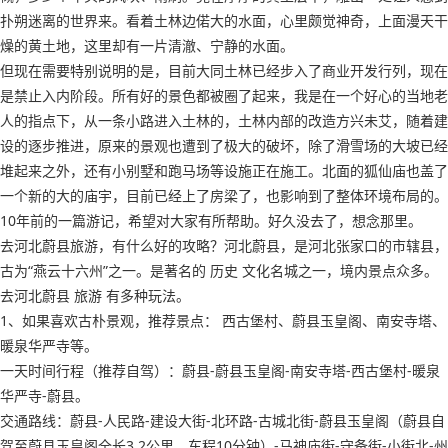
扑朔迷离的世界来。看着土林边偌大的水面，心里颇觉神奇，上面漫天干
燥的黄土地，这里却有一片清澈、宁静的水面。
但现在需要特别说明的是，目前大同土林已经步入了商业开发行列，现在
是禁止入内阶段。所有好的景色都被圈了起来，我是在一个好心的当地老
人的指点下，从一条小路进入土林的，土林内部的改造方兴未艾，随着建
设的逐步推进，原来的景观也遭到了极大的破坏，除了滑雪场的大坡已经
堆起来之外，还有小别墅和跑马场等设施正在施工。北面的狐仙庙也盖了
一个新的大的庙宇，目前已经上了房梁了，也影响到了整体环境布局的。
10年前的一篇游记，希望对大家有所帮助。好久没去了，想念那里。
去河北蔚县旅游，有什么好的攻略？河北蔚县，是河北张家口的市辖县，
古为“燕云十六州”之一。是著名的 历史 文化名城之一，境内景点众多。
去河北蔚县 旅游 有多种玩法。
1、如果喜欢古朴景观，推荐景点： 西古堡村、蔚县玉皇阁、南安寺塔、
暖泉华严寺等。
一天时间行程（推荐自驾）：蔚县-蔚县玉皇阁-南安寺塔-西古堡村-暖泉
华严寺-蔚县。
交通路线：蔚县-人民路-建设大街-北环路-古城北街-蔚县玉皇阁（蔚县自
驾至蔚县玉皇阁全长3.2公里，车程10分钟）-马神庙街-守备街-小街北-州