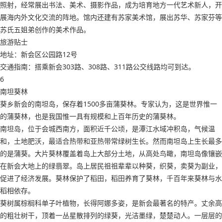
照射，经常展出书法、美术、摄影作品，成为培育地方一代艺术新人，开
展海内外文化交流的阵地。馆内还建有苏家美术馆，展出苏华、苏家芬等
苏氏五姐弟创作的美术作品。
旅游贴士
地址：新会区公园路12号
交通指南：搭乘新会303路、308路、311路公交线路均可到达。
6
南坦葵林
葵乡新会的南坦岛，保存着1500多亩蒲葵林。专家认为，这是世界惟一
的蒲葵林，也是我国惟一具有规模和上百年历史的蒲葵林。
南坦岛，位于会城西南方，面积近千公顷，是潭江水域冲积岛，气候温
和，土地肥沃，最适合热带和亚热带常绿树生长。然而南坦岛上生长最多
的是蒲葵。大片葵林覆盖着岛上大部分土地，从高处鸟瞰，南坦岛像镶嵌
在新会大地上的绿翡翠。岛上居民祖祖辈辈以种葵，织葵，卖葵为副业，
促进了经济发展。葵林保护了稻田，稻田养育了葵林，千百年来葵林与水
稻相依存。
葵树属棕榈科单子叶植物，长得阿娜多姿，是新会最著名的特产。丈余高
的粗壮树干，顶着一丛星散排列的绿葵，光洁墨绿，楚楚动人。一层层的