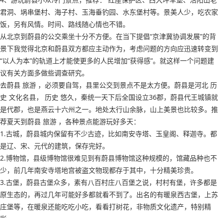
君洞、埚串堡村、海子村、玉海垂钓园、水东堡村等。景美人少，吃农家
饭，另有风情。时间、路线随心情也不错。
从北京到蔚县的公交乘坐十分不方便。在当下提倡“京津冀协调发展”的背
景下我觉得北京和蔚县双方都应主动作为，考虑问题的方向应迅速转变到
“以人为本”的轨道上才能使更多的人民增加“获得感”。就这样一个问题建
议有关方面多做些调查研究。
去蔚县 旅游 ，必须要自驾，县里公交到景点不是太方便。蔚县是河北 历
史 文化名县， 历史 悠久，秦统一天下后全国设立36郡，蔚县代王城镇就
是代郡，也是燕云十六州之一。地处太行山余脉，山上美景也比较多。推
荐夏天到蔚县 旅游 ，各种景点能游玩好多天：
1.古城，蔚县城内保留有不少古迹，比如南安寺塔、玉皇阁、释迦寺。都
是辽、宋、元代的建筑，保存完好。
2.博物馆，县级博物馆很难见到有蔚县博物馆这种规模的，馆藏品种也不
少，前几年南安寺塔地宫被盗文物现都存于其中，十分精美珍贵。
3.古堡，蔚县古堡众多，素有八百村庄八百堡之说，村村有堡，许多都是
原生态的，再过几年可能好多都就看不到了。出名的有暖泉西古堡，上苏
庄堡等，在暖泉还能吃吃小吃，看看打树花，非物质文化遗产，特别精