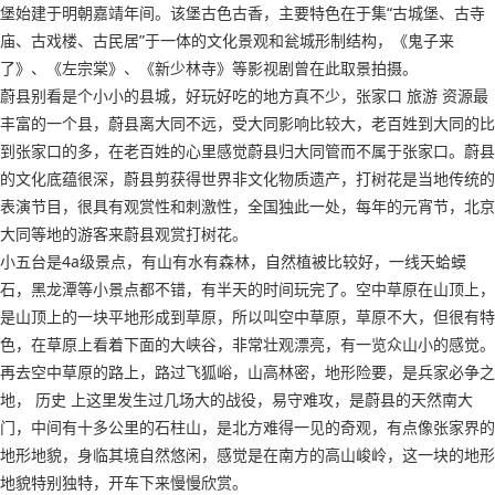
堡始建于明朝嘉靖年间。该堡古色古香，主要特色在于集“古城堡、古寺
庙、古戏楼、古民居”于一体的文化景观和瓮城形制结构，《鬼子来
了》、《左宗棠》、《新少林寺》等影视剧曾在此取景拍摄。
蔚县别看是个小小的县城，好玩好吃的地方真不少，张家口 旅游 资源最
丰富的一个县，蔚县离大同不远，受大同影响比较大，老百姓到大同的比
到张家口的多，在老百姓的心里感觉蔚县归大同管而不属于张家口。蔚县
的文化底蕴很深，蔚县剪获得世界非文化物质遗产，打树花是当地传统的
表演节目，很具有观赏性和刺激性，全国独此一处，每年的元宵节，北京
大同等地的游客来蔚县观赏打树花。
小五台是4a级景点，有山有水有森林，自然植被比较好，一线天蛤蟆
石，黑龙潭等小景点都不错，有半天的时间玩完了。空中草原在山顶上，
是山顶上的一块平地形成到草原，所以叫空中草原，草原不大，但很有特
色，在草原上看着下面的大峡谷，非常壮观漂亮，有一览众山小的感觉。
再去空中草原的路上，路过飞狐峪，山高林密，地形险要，是兵家必争之
地， 历史 上这里发生过几场大的战役，易守难攻，是蔚县的天然南大
门，中间有十多公里的石柱山，是北方难得一见的奇观，有点像张家界的
地形地貌，身临其境自然悠闲，感觉是在南方的高山峻岭，这一块的地形
地貌特别独特，开车下来慢慢欣赏。