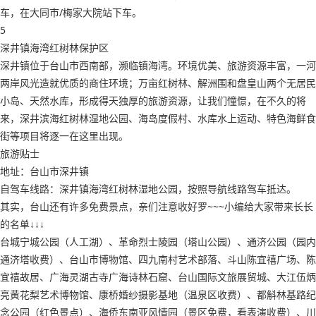
车，在大同市/梅家大院站下车。
5
深井镇海湾红树林保护区
深井镇位于台山市西南部，濒临镇海湾。环境优美、旅游资源丰富，一河
两岸风光造就优质的商住环境；万亩红树林、解洲围和盘皇山两个无居民
小岛、天然水库，形成得天独厚的旅游资源，让我们憧憬，在不久的将
来，深井滨海红树林湿地公园、海岛度假村、水库水上运动、特色海鲜食
街等项目将逐一在这里出现。
旅游贴士
地址：台山市深井镇
自驾车线路：深井镇海湾红树林湿地公园，按照导航线路驾车抵达。
其实，台山还有许多免费景点，亲们注意收好罗~~~小编给大家带来长长
的名单↓↓↓
台城宁城公园（人工湖）、革命烈士陵园（塔山公园）、通济公园（园内
通济塔收费）、台山市博物馆、四九南村艺术部落、斗山陈宜禧广场、陈
宜禧故居、广海灵湖古寺广海诗林石窟、台山国际文旅展贸城、大江伍炳
亮黄花梨艺术博物馆、康桥婚纱摄影基地（温泉区收费）、都斛林基路纪
念公园（红色景点）、海侨东南亚风情园（景区免费，看表演收费）、川