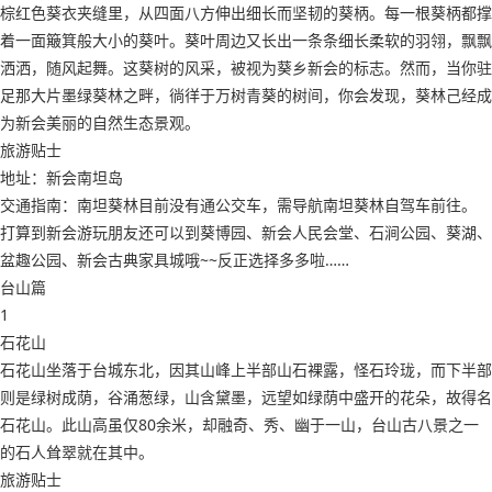
棕红色葵衣夹缝里，从四面八方伸出细长而坚韧的葵柄。每一根葵柄都撑
着一面簸箕般大小的葵叶。葵叶周边又长出一条条细长柔软的羽翎，飘飘
洒洒，随风起舞。这葵树的风采，被视为葵乡新会的标志。然而，当你驻
足那大片墨绿葵林之畔，徜徉于万树青葵的树间，你会发现，葵林己经成
为新会美丽的自然生态景观。
旅游贴士
地址：新会南坦岛
交通指南：南坦葵林目前没有通公交车，需导航南坦葵林自驾车前往。
打算到新会游玩朋友还可以到葵博园、新会人民会堂、石涧公园、葵湖、
盆趣公园、新会古典家具城哦~~反正选择多多啦……
台山篇
1
石花山
石花山坐落于台城东北，因其山峰上半部山石裸露，怪石玲珑，而下半部
则是绿树成荫，谷涌葱绿，山含黛墨，远望如绿荫中盛开的花朵，故得名
石花山。此山高虽仅80余米，却融奇、秀、幽于一山，台山古八景之一
的石人耸翠就在其中。
旅游贴士