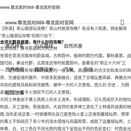
www.尊龙凯时888-尊龙凯时官网
小众路线
文章正文
www.尊龙凯时888-尊龙凯时官网
茶山镇游玩攻略？茶山村旅游攻略-www.尊龙凯时888
有一说一
2022年09月21日 13:00
112
0
www.尊龙凯时888-尊龙凯时官网
【导语】茶山镇游玩攻略？茶山村旅游攻略？有没有人知道，网友解答
“茶山镇游玩攻略”的简介如下：
去河北蔚县旅游，有什么好的攻略？
景点排名
小众路线
自然风景
北京向西，探寻蔚县和大同土林
坐落在壶流河南岸的蔚县城，古称蔚州，殷商时期为代国，春秋属晋，战
国归赵，秦设代郡，北周宣武帝时始置蔚州，是著名的“燕云十六州”之
世界奇观
露营徒步
汽车
杂谈
一，是京西现有保存最为完整的一座古城。源远流长的古文化和发达的商
贸、交通促成的塞外、中原多民族融合，造就了古城弘整高峻、典雅古州
共存的建筑风格和钟灵毓秀、雄甲一方的人文景观。悠久的 历史 ，为蔚
县留下了大量令人惊叹不已的人文景观。
线路合集
大同土林是由于黄土高原上的水土流失，形成塌陷，日久而成巨大的地坑
构造，天工造物，奇丽诡异。大自然的鬼斧神工造化了土林诡异迷离的地
貌,当你走进这里,一时很难明白自己是登陆火星上还身陷魔域仙界，厚厚
的黄土不知经历了多少年的流水侵蚀与风霜雨雪，成就了这魔域仙界。土
林黄、白、红三色在不同光照的情况下呈现出不同的色彩变幻：时而金光