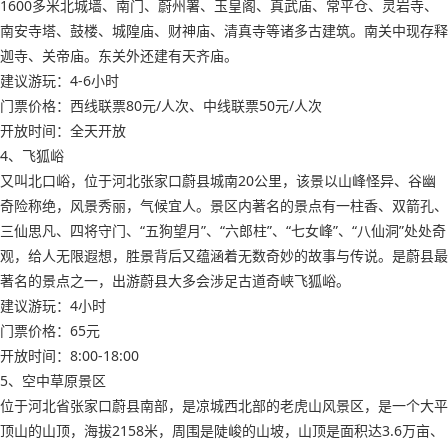
1600多米北城墙、南门、蔚州署、玉皇阁、真武庙、常平仓、灵岩寺、
南安寺塔、鼓楼、城隍庙、财神庙、清真寺等诸多古建筑。南关中现存释
迦寺、关帝庙。东关外还建有天齐庙。
建议游玩：4-6小时
门票价格：西线联票80元/人次、中线联票50元/人次
开放时间：全天开放
4、飞狐峪
又叫北口峪，位于河北张家口蔚县城南20公里，该景以山峰怪异、谷幽
奇险称绝，风景秀丽，气候宜人。景区内著名的景点有一柱香、双箭孔、
三仙思凡、四将守门、“五狗望月”、“六郎柱”、“七女峰”、“八仙洞”处处奇
观，给人无限遐想，胜景背后又蕴涵着无数奇妙的故事与传说。是蔚县最
著名的景点之一，出游蔚县大多会涉足古道奇峡飞狐峪。
建议游玩：4小时
门票价格：65元
开放时间：8:00-18:00
5、空中草原景区
位于河北省张家口蔚县南部，是凉城西北部的老虎山风景区，是一个大平
顶山的山顶，海拔2158米，周围是陡峻的山坡，山顶是面积达3.6万亩、