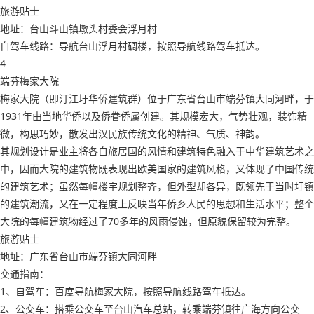
旅游贴士
地址：台山斗山镇墩头村委会浮月村
自驾车线路：导航台山浮月村碉楼，按照导航线路驾车抵达。
4
端芬梅家大院
梅家大院（即汀江圩华侨建筑群）位于广东省台山市端芬镇大同河畔，于
1931年由当地华侨以及侨眷侨属创建。其规模宏大，气势壮观，装饰精
微，构思巧妙，散发出汉民族传统文化的精神、气质、神韵。
其规划设计是业主将各自旅居国的风情和建筑特色融入于中华建筑艺术之
中，因而大院的建筑物既表现出欧美国家的建筑风格，又体现了中国传统
的建筑艺术；虽然每幢楼宇规划整齐，但外型却各异，既领先于当时圩镇
的建筑潮流，又在一定程度上反映当年侨乡人民的思想和生活水平；整个
大院的每幢建筑物经过了70多年的风雨侵蚀，但原貌保留较为完整。
旅游贴士
地址：广东省台山市端芬镇大同河畔
交通指南：
1、自驾车：百度导航梅家大院，按照导航线路驾车抵达。
2、公交车：搭乘公交车至台山汽车总站，转乘端芬镇往广海方向公交