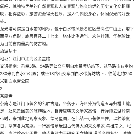
氧吧，其独特优美的自然景观和人文景观与悠久灿烂的历史文化交相辉
映，相得益彰，旅游资源得天独厚，是人们愉悦身心，休闲观光的好去
处。
龙光塔可谓是白水带的地标，位于白水带风景名胜区最高点牛山上，塔平
面呈八角形，底层直径二十七米。塔体比例适当、宏伟壮观、华美玲珑，
为目前省内最高的仿古塔。
旅游贴士
地址：江门市江海区金星路
交通指南：乘坐3路、54路等公交车到白水带牌坊站下，过马路往右走约
230米到白水带公园；乘坐13路公交车到白水带牌坊站下，往前走约250
米到白水带公园
2
茶庵寺
茶庵寺是江门市著名的名胜古迹，坐落于江海区外海街道五马归槽山麓，
是一处风景幽美的旅游胜地，相传唐朝天文学家高僧一行禅师云游岭南一
带时，来到此地观察天象、绘制星图，在此结一小茅炉居住，以种茶度
日，草庐名为茶庵。一行高僧是我国古代伟大的天文学家,与祖宗之、张
衡、李时珍齐名于世。他毕生致力于研究天文地理,漫游全国各地。唯独