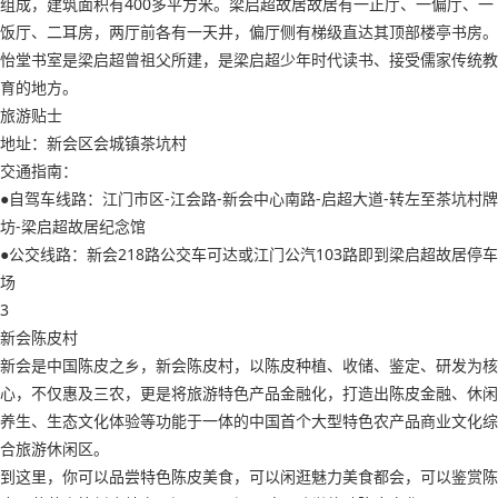
组成，建筑面积有400多平方米。梁启超故居故居有一正厅、一偏厅、一
饭厅、二耳房，两厅前各有一天井，偏厅侧有梯级直达其顶部楼亭书房。
怡堂书室是梁启超曾祖父所建，是梁启超少年时代读书、接受儒家传统教
育的地方。
旅游贴士
地址：新会区会城镇茶坑村
交通指南：
●自驾车线路：江门市区-江会路-新会中心南路-启超大道-转左至茶坑村牌
坊-梁启超故居纪念馆
●公交线路：新会218路公交车可达或江门公汽103路即到梁启超故居停车
场
3
新会陈皮村
新会是中国陈皮之乡，新会陈皮村，以陈皮种植、收储、鉴定、研发为核
心，不仅惠及三农，更是将旅游特色产品金融化，打造出陈皮金融、休闲
养生、生态文化体验等功能于一体的中国首个大型特色农产品商业文化综
合旅游休闲区。
到这里，你可以品尝特色陈皮美食，可以闲逛魅力美食都会，可以鉴赏陈