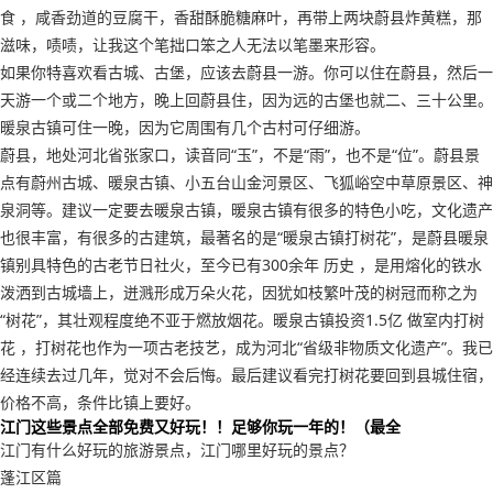
食 ，咸香劲道的豆腐干，香甜酥脆糖麻叶，再带上两块蔚县炸黄糕，那
滋味，啧啧，让我这个笔拙口笨之人无法以笔墨来形容。
如果你特喜欢看古城、古堡，应该去蔚县一游。你可以住在蔚县，然后一
天游一个或二个地方，晚上回蔚县住，因为远的古堡也就二、三十公里。
暖泉古镇可住一晚，因为它周围有几个古村可仔细游。
蔚县，地处河北省张家口，读音同“玉”，不是“雨”，也不是“位”。蔚县景
点有蔚州古城、暖泉古镇、小五台山金河景区、飞狐峪空中草原景区、神
泉洞等。建议一定要去暖泉古镇，暖泉古镇有很多的特色小吃，文化遗产
也很丰富，有很多的古建筑，最著名的是“暖泉古镇打树花”，是蔚县暖泉
镇别具特色的古老节日社火，至今已有300余年 历史 ，是用熔化的铁水
泼洒到古城墙上，迸溅形成万朵火花，因犹如枝繁叶茂的树冠而称之为
“树花”，其壮观程度绝不亚于燃放烟花。暖泉古镇投资1.5亿 做室内打树
花 ，打树花也作为一项古老技艺，成为河北“省级非物质文化遗产”。我已
经连续去过几年，觉对不会后悔。最后建议看完打树花要回到县城住宿，
价格不高，条件比镇上要好。
江门这些景点全部免费又好玩！！足够你玩一年的！（最全
江门有什么好玩的旅游景点，江门哪里好玩的景点？
蓬江区篇