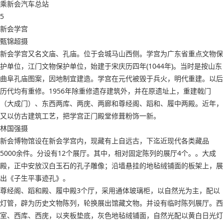
乘新会汽车总站
5
新会学宫
甄锦超摄
新会学宫又名文庙、孔庙。位于会城马山西侧。学宫为广东省重点文物保
护单位，江门文物保护单位，始建于宋庆历四年(1044年)。当时是按山东
曲阜孔庙图案，因地制宜建造。学宫在元代被毁于兵火，明代重建。以后
历代均有重修。1956年除重修遗存建筑外，并在原遗址上，重建戟门
（大成门）、东西两库、两庑、两廊和尊经阁、蹈和、履中两殿。近年，
又以仿古建筑工艺，把学宫正门殿堂修葺粉饰一新。
林国强摄
新会博物馆设在新会学宫内，现藏有上自远古，下迄近现代各类藏品
5000余件。分设有12个展厅。其中，相对固定陈列的展厅4个。。大成
殿，正中安放汉白玉石的孔子雕像；沿墙悬挂的地毡绒铺面的板架上，展
出《子生平事迹孔》。
尊经阁、蹈和殿、履中殿3个厅，采用通体玻璃柜，以自然光为主，配以
灯管，辟为历史文物陈列，轮换展出馆藏文物。并设有临时陈列展厅。西
室、西库、西庑，以夹板垫底，灰色地毡绒铺面，自然光配以黄白日光灯