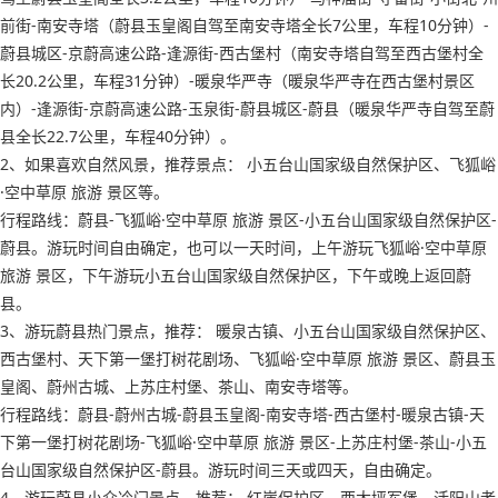
前街-南安寺塔（蔚县玉皇阁自驾至南安寺塔全长7公里，车程10分钟）-
蔚县城区-京蔚高速公路-逢源街-西古堡村（南安寺塔自驾至西古堡村全
长20.2公里，车程31分钟）-暖泉华严寺（暖泉华严寺在西古堡村景区
内）-逢源街-京蔚高速公路-玉泉街-蔚县城区-蔚县（暖泉华严寺自驾至蔚
县全长22.7公里，车程40分钟）。
2、如果喜欢自然风景，推荐景点： 小五台山国家级自然保护区、飞狐峪
·空中草原 旅游 景区等。
行程路线：蔚县-飞狐峪·空中草原 旅游 景区-小五台山国家级自然保护区-
蔚县。游玩时间自由确定，也可以一天时间，上午游玩飞狐峪·空中草原
旅游 景区，下午游玩小五台山国家级自然保护区，下午或晚上返回蔚
县。
3、游玩蔚县热门景点，推荐： 暖泉古镇、小五台山国家级自然保护区、
西古堡村、天下第一堡打树花剧场、飞狐峪·空中草原 旅游 景区、蔚县玉
皇阁、蔚州古城、上苏庄村堡、茶山、南安寺塔等。
行程路线：蔚县-蔚州古城-蔚县玉皇阁-南安寺塔-西古堡村-暖泉古镇-天
下第一堡打树花剧场-飞狐峪·空中草原 旅游 景区-上苏庄村堡-茶山-小五
台山国家级自然保护区-蔚县。游玩时间三天或四天，自由确定。
4、游玩蔚县小众冷门景点，推荐： 红崖保护区、西大坪军堡、活阳山老