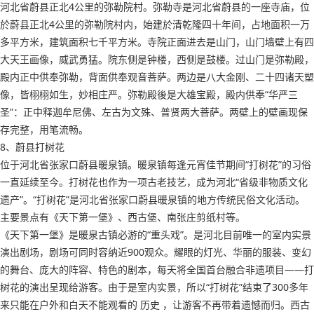
河北省蔚县正北4公里的弥勒院村。弥勒寺是河北省蔚县的一座寺庙，位
於蔚县正北4公里的弥勒院村内，始建於清乾隆四十年间，占地面积一万
多平方米，建筑面积七千平方米。寺院正面进去是山门，山门墙壁上有四
大天王画像，威武勇猛。院东侧是钟楼，西侧是鼓楼。过山门是弥勒殿，
殿内正中供奉弥勒，背面供奉观音菩萨。两边是八大金刚、二十四诸天塑
像，皆栩栩如生，妙相庄严。弥勒殿後是大雄宝殿，殿内供奉“华严三
圣”：正中释迦牟尼佛、左古为文殊、普贤两大菩萨。两壁上的壁画现保
存完整，用笔流畅。
8、蔚县打树花
位于河北省张家口蔚县暖泉镇。暖泉镇每逢元宵佳节期间“打树花”的习俗
一直延续至今。打树花也作为一项古老技艺，成为河北“省级非物质文化
遗产”。“打树花”是河北省张家口蔚县暖泉镇的地方传统民俗文化活动。
主要景点有《天下第一堡》、西古堡、南张庄剪纸村等。
《天下第一堡》是暖泉古镇必游的“重头戏”。是河北目前唯一的室内实景
演出剧场，剧场可同时容纳近900观众。耀眼的灯光、华丽的服装、变幻
的舞台、庞大的阵容、特色的剧本，每天将全国首台融合非遗项目——打
树花的演出呈现给游客。由于是室内实景，所以“打树花”结束了300多年
来只能在户外和白天不能观看的 历史 ，让游客不再带着遗憾而归。西古