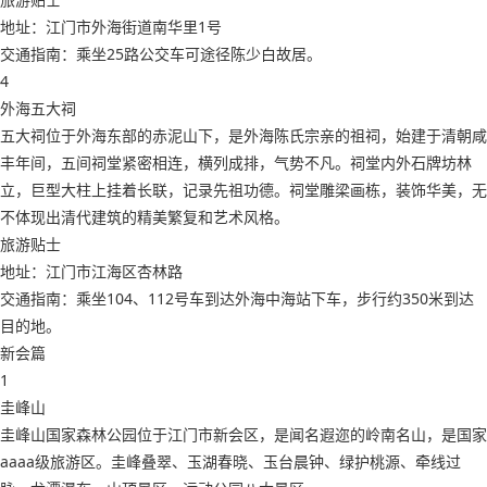
地址：江门市外海街道南华里1号
交通指南：乘坐25路公交车可途径陈少白故居。
4
外海五大祠
五大祠位于外海东部的赤泥山下，是外海陈氏宗亲的祖祠，始建于清朝咸
丰年间，五间祠堂紧密相连，横列成排，气势不凡。祠堂内外石牌坊林
立，巨型大柱上挂着长联，记录先祖功德。祠堂雕梁画栋，装饰华美，无
不体现出清代建筑的精美繁复和艺术风格。
旅游贴士
地址：江门市江海区杏林路
交通指南：乘坐104、112号车到达外海中海站下车，步行约350米到达
目的地。
新会篇
1
圭峰山
圭峰山国家森林公园位于江门市新会区，是闻名遐迩的岭南名山，是国家
aaaa级旅游区。圭峰叠翠、玉湖春晓、玉台晨钟、绿护桃源、牵线过