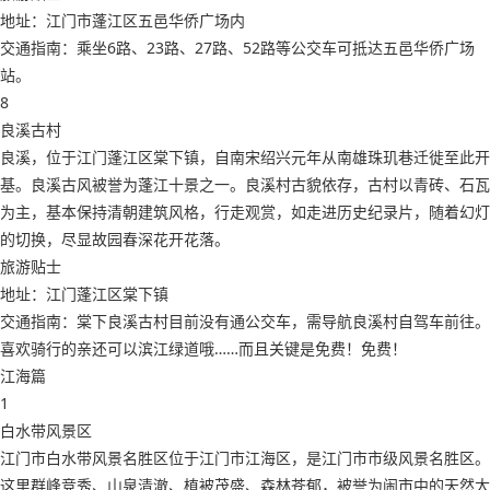
地址：江门市蓬江区五邑华侨广场内
交通指南：乘坐6路、23路、27路、52路等公交车可抵达五邑华侨广场
站。
8
良溪古村
良溪，位于江门蓬江区棠下镇，自南宋绍兴元年从南雄珠玑巷迁徙至此开
基。良溪古风被誉为蓬江十景之一。良溪村古貌依存，古村以青砖、石瓦
为主，基本保持清朝建筑风格，行走观赏，如走进历史纪录片，随着幻灯
的切换，尽显故园春深花开花落。
旅游贴士
地址：江门蓬江区棠下镇
交通指南：棠下良溪古村目前没有通公交车，需导航良溪村自驾车前往。
喜欢骑行的亲还可以滨江绿道哦……而且关键是免费！免费！
江海篇
1
白水带风景区
江门市白水带风景名胜区位于江门市江海区，是江门市市级风景名胜区。
这里群峰竞秀、山泉清澈、植被茂盛、森林苍郁，被誉为闹市中的天然大