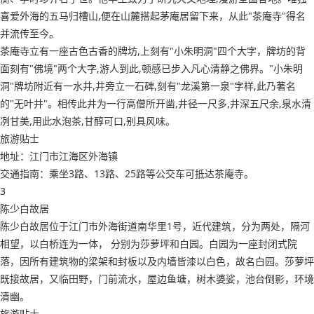
喜爱外海的五马归槽山,便在山麓搭起茅庵居留下来，从此"茶庵寺"得名
并流传至今。
茶庵寺立有一座古色古香的牌坊,上刻有"小朱明洞"四个大字，牌坊的背
面刻有"佛境"两个大字,游人到此,顿感已步入凡心清静之佛界。"小朱明
洞"牌坊附近有一水井,井旁立一石碑,刻有"龙溪第一泉"字样,此乃著名
的"无叶井"。相传此井为一行高僧所开凿,井径一尺多,井深五尺余,泉水清
冽甘美,用此水泡茶,甘醇可口,别具风味。
旅游贴士
地址：江门市江海区外海镇
交通指南：乘坐3路、13路、25路等公交车可抵达茶庵寺。
3
陈少白故居
陈少白故居位于江门市外海街道南华里1号，近代建筑，分为两处，隔河
相望，以白桥连为一体， 分别为莎萝坪和白园。白园为一座封闭式院
落，因所有建筑物的梁架和封板以及内墙皆漆以白色，故名白园。莎萝坪
既接故居，又临田野，门前流水，屋边鱼塘，树木婆娑，池台倒影，环境
清幽。
旅游贴士