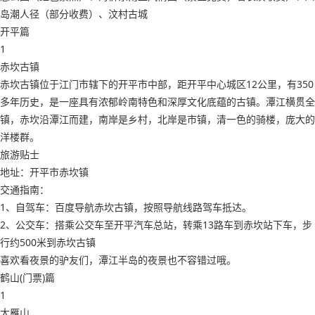
岛潮人径（部分收费）、汶村古城
开平篇
1
赤坎古镇
赤坎古镇位于江门市辖下的开平市中部，距开平中心城区12公里，有350
多年历史，是一座具有浓郁岭南特色和深厚文化底蕴的古镇。潭江横贯全
镇，赤坎沿潭江而建，南岸是乡村，北岸是市镇，清一色的骑楼，庞大的
洋楼群。
旅游贴士
地址：开平市赤坎镇
交通指南：
1、自驾车：百度导航赤坎古镇，按照导航线路驾车抵达。
2、公交车：搭乘公交车至开平汽车总站，转乘13路车到赤坎站下车，步
行约500米到赤坎古镇
喜欢看夜景的驴友们，潭江半岛的夜景也不容错过哦。
鹤山(门票)篇
1
大雁山