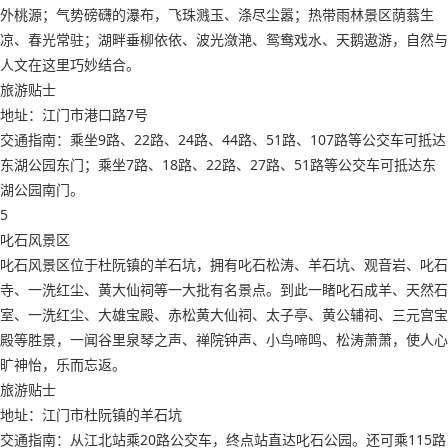
外桃源；气势磅礴的瀑布，飞珠溅玉、涤尽尘嚣；热带雨林景区荫蓊生
凉、春光常驻；湖畔垂柳依依、波光潋滟、鸳鸯戏水、天鹅遨游，自然与
人文在这里巧妙结合。
旅游贴士
地址：江门市港口路7号
交通指南：乘坐9路、22路、24路、44路、51路、107路等公交车可抵达
东湖公园东门；乘坐7路、18路、22路、27路、51路等公交车可抵达东
湖公园南门。
5
叱石风景区
叱石风景区位于杜阮镇的羊石坑，拥有叱石松涛、羊石坑、观音岩、叱石
寺、一洗红尘、黄大仙祠等一大批有名景点。到此一睹叱石成羊、天然石
室、一洗红尘、大雄宝殿、赤松黄大仙祠、太子亭、黄公辅祠、三元宫宝
殿等胜景，一闻谷里泉琴之声、禅院钟声、小鸟啼鸣、松涛萧萧，使人心
旷神怡，乐而忘返。
旅游贴士
地址：江门市杜阮镇的羊石坑
交通指南：从江北站乘20路公交车，终点站直达叱石公园。还可乘115路