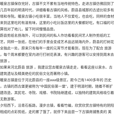
暖泉古镇保存完好，古镇不文不累有当地传统特色，走进古镇仿佛回到了
几百年前的明清时代，详细看看古镇的风格，蔚县县城那的古迹比较多有
塔和寺院。暖泉古镇小吃很丰富，当地人不仅爱吃，也会吃，同样的食材
来到这里吃的有滋有味，这里的小吃比饭店里的大餐都好吃，有口福的可
算找对了地儿，留下时间慢慢品尝。
蔚县剪纸名扬海外，可以到民间的私人作坊看看民间艺人制作剪纸的工
艺，同样一张纸，在他们的手里会变成艺术品远销海内外，蔚县的打树花
全独此一处，原来只有每年一度的元宵节才能看到，现在为了配合 旅游
，每个周末都要在室内进行打树花表演，有兴趣的游客可以安排到周末去
旅游 。
如果来河北蔚县 旅游 ，我建议您去暖泉古镇走走，看看这座以泉水、古
建筑遗址及精美绝伦的民俗文化而著称小镇。
暖泉古镇是位于河北蔚县的一座aaa级景区，距今己有1400多年的 历史
，古镇的西古堡更被称为“中国民俗第一堡”，建于明清时期，随着不断扩
建改造，其民宅、寺院、戏楼、书院陆继建成，以独特的建筑风格吸引着
无数游客。
夕阳西下，沿青石板路，漫步古镇，看看竹编，欣赏欣赏古镇特有的阴阳
相成的点彩剪纸，走的累了饿了，就停下来品尝一下古镇商铺售卖的 美