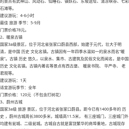
的景点有武神山、风动石、仙睡石、镇妖石、东坡遗址、清凉峡谷、七彩
石滩等。
建议游玩：4-6小时
最佳 旅游 季节：5-9月
门票价格78元。
2、暖泉古镇
国家3a级景区，位于河北省张家口蔚县西部，始建于元代，壮大于明
清，是中国 历史 文化名镇。古镇因有一年四季水温如一的泉水而名“暖
泉”。古镇 历史 悠久，以泉水、集市、古建筑及民俗文化而闻名，是中国
历史 文化名镇。古镇内著名等景点有西古堡、 暖泉书院、 华严寺、 老
君观等。
建议游玩：1天
适宜游玩季节：全年
门票价格：120元（不包含打树花）
3、蔚州古城
国家3a级 旅游 景区，位于河北省张家口蔚县。距今已有1400多年的 历
史 ，蔚州古城周长3800多米，城墙高11.5米， 有三座城门，三座城门外
均建有瓮城、二级瓮城。古城自古就是富饶繁华的商埠重地，古城现存