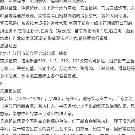
脉、龙潭瀑布、山顶景区、运动公园八大景区。
层林叠翠，连绵起伏。山上常年水气蒸腾，云雾缭绕，形成云峰烟雨、东
岭晨曦等自然景观，夹带着高山密林湖泊的清新空气，宛如人间仙境。
紫云观是广东省较大规模的道教宫观,坐落于新会圭峰山石涧郊野公园的
凤山脚下,它依山傍水,左青龙（紫云路）自南向北环绕而过,右白虎（石涧
水库）自北向南潺潺流淌,形成聚宝盆之势,是仙家修行福址。
旅游贴士
地址：江门市新会区会城北郊圭峰路
交通指南：搭乘新会303、113、312、103公交均可到达，沿途设有玉台
寺路口、荣誉别墅、玉湖小苑、劳动大学、葵博园、圭峰园林、滑草场等
多个站点，基本涵盖圭峰山各个著名景点。
2
梁启超故居
梁启超（1873—1929），字卓如，号任公，别号饮冰室主人。广东新会
（今江门市新会区）茶坑村人。中国近代史上杰出的爱国政治活动家、思
想家，享誉中外的学术巨擘和书法大家。
梁启超故居是全国重点文物保护单位，位于新会会城茶坑村，建于清光绪
年间，是一幢古色古香的青砖土瓦平房，由故居、怡堂书室、回廊等建筑