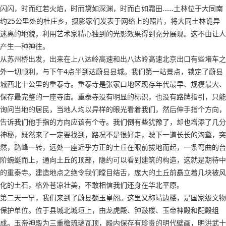
闪闪，时而红若火焰，时而黛如深渊，时而白如霜田……土林位于大同南
约25公里处的杜庄乡，摄影家们发表于网络上的照片，将大同土林诡异
迷离的地貌，利用艺术家精心独到的光影效果得到充分展现。这不由让人
产生一种神往。
从苏州桥出发，出来在上八达岭高速和出八达岭高速北京出口有些堵车之
外一切顺利，与下午4点半到达蔚县县城。我们第一站景点，锁定了蔚县
城西北十公里的重泰寺。重泰寺是张家口地区现存年代最早、规模最大、
保存最完整的一座寺庙。重泰寺没有明显的标识，也没有路牌指引，只能
询问当地的居民，当地人均以异样的眼光看着我们，然后伸手指个方向，
告诉我们他手指的方向应该有个寺。我们倒有些犹豫了，却也增添了几分
神秘，既然来了一定要找到，路况不是很好走，驶下一道长长的沟壑，突
然，路峰一转，远处一座近乎方正的土丘在眼前拔地而起，一条弯曲的台
阶蜿蜒而上，通向土丘的顶部，隐约可以看到建筑的构造，这就是期待中
的重泰寺。建造地点之绝令我们瞠目结舌，庞大的土丘前矗立着几块被风
化的土石，格外苍凉壮美，不敢相信我们还身在华北平原。
第二天一早，我们来到了蔚县额玉皇阁。这里又称靖边楼，是国家级文物
保护单位。位于县城北城垣上，由龙虎殿、钟鼓楼、玉帝神殿和配殿组
成。玉帝神殿为三重檐琉璃瓦顶，殿内保存有珍贵的明代壁画，明洪武十