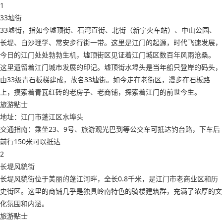
1
33墟街
33墟街，指如今墟顶街、石湾直街、北街（新宁火车站）、中山公园、
长堤、白沙理学、常安步行街一带。这里是江门的起源，时代飞速发展，
今日的江门处处勃勃生机，墟顶街区见证着江门城区数百年风雨沧桑。
这里遗留着江门城市发展的印记。墟顶街水埠头是当年船只登岸的码头，
由33级青石板梯建成，故名33墟街。如今走在老街区，漫步在石板路
上，摸索着青瓦红砖的老房子、老商铺，探索着江门的前世今生。
旅游贴士
地址：江门市蓬江区水埠头
交通指南：乘坐23、9号、旅游观光巴到等公交车可抵达钓台路，下车后
前行150米可以抵达
2
长堤风貌街
长堤风貌街位于美丽的蓬江河畔，全长0.8千米，是江门市老商业区和历
史街区。这里的商铺几乎是独具岭南特色的骑楼建筑群，充满了浓厚的文
化氛围和内涵。
旅游贴士