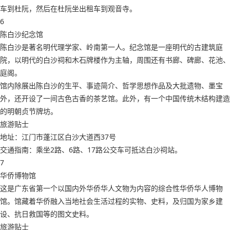
车到杜阮，然后在杜阮坐出租车到观音寺。
6
陈白沙纪念馆
陈白沙是著名明代理学家、岭南第一人。纪念馆是一座明代的古建筑庭
院，以明代的白沙祠和木石牌楼作为主轴，周围还有书廊、碑廊、花池、
庭阁。
馆内除展出陈白沙的生平、事迹简介、哲学思想作品及大批遗物、墨宝
外，还开设了一间古色古香的茶艺馆。此外，有一个中国传统木结构建造
的明朝贞节牌坊。
旅游贴士
地址：江门市蓬江区白沙大道西37号
交通指南：乘坐2路、6路、17路公交车可抵达白沙祠站。
7
华侨博物馆
这是广东省第一个以国内外华侨华人文物为内容的综合性华侨华人博物
馆。馆藏着华侨融入当地社会生活过程的实物、史料，及归国为家乡建
设、抗日救国等的图文史料。
旅游贴士