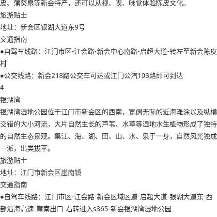
皮、蒲葵扇等新会特产，还可以从视、嗅、味觉体验陈皮文化。
旅游贴士
地址：新会区银湖大道东9号
交通指南
●自驾车线路：江门市区-江会路-新会中心南路-启超大道-转左至新会陈皮
村
●公交线路：新会218路公交车可达或江门公汽103路即可到达
4
银湖湾
银湖湾湿地公园位于江门市新会区的西南，宽阔无际的近海滩涂以及纵横
交错的大小河流，大片自然生长的芦苇、水草等湿地水生植物形成了独特
的自然生态景观。集江、海、湖、田、山、水、泉于一身，自然风光独成
一派，出类拔萃。
旅游贴士
地址：江门市新会区崖南镇
交通指南
●自驾车线路：江门市区-江会路-新会区域区道-启超大道-银湖大道东-西
部沿海高速-崖南出口-右转进入s365-新会银湖湾湿地公园