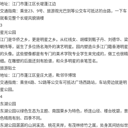
地址：江门市蓬江区长堤蓬江边
交通指南：乘坐23、9号、旅游观光巴到等公交车可抵达钓台路，一下车
就看见整个长堤风貌骑楼
3
星光公园
江门是华侨之乡，更是明星之乡。从红线女、胡蝶到甄子丹、刘德华、梁
朝伟等，诞生了多位扬名海外的演艺明星。园内塑造众多江门籍香港明星
的头像。这些塑像都是有专门的美术学院专业学生来完成的，做工也很精
细。在雕塑的后面还刻有脸谱，和众多明星的亲笔签名。
旅游贴士
地址：江门市蓬江区皇庄大道，毗邻华博馆
交通指南：乘坐6路、52路等公交车可抵达广场西路站，车站旁边就是明
星公园。
4
东湖公园
东湖公园以绿色生态为主题、南国葵乡为特色，桥连山径、楼台枕碧，景
色晴雨有别、四季不同。
东湖公园潺潺的山涧溪流、桃花夹岸，有茂林修竹之属，处身其间妨似世