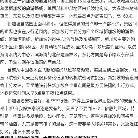
的国家之一
新加坡的旅游路线
，国土面积比香港还要小。新加坡地势起伏
和缓
新加坡的旅游路线
，其西部和中部地区由丘陵地构成，大多数被树林
覆盖，东部以及沿海地带都是平原，地理最高点为武吉知马，高163米。
新加坡虽然国土面积狭小，但值得游览的景点却一点都不少，景区间
的距离也多在步行范围内。新加坡可主要分为四个区域
新加坡的旅游路
线
：滨海湾沿线，新加坡的市中心;乌节路及东部城区，新加坡主要的购
物街区;北部雨林区，观赏动物的优选地;圣淘沙岛，欢乐度假圣地。以滨
海湾沿线为中心，滨海湾的北部是雨林区，东北方向是乌节路及东部城
区，圣淘沙则在滨海湾的西南部。
目前从中国各地直飞新加坡的航班非常频繁，每周达到上百架次，除
直飞航班外每天还有很多价格低廉的转机航班可供挑选。新加坡的轨道网
络十分发达，乘坐地铁前往新加坡各个景点间是最方便快捷的出行方式。
地铁运营时间从早6点至午夜12点结束。
新加坡治安相当好，犯罪率很低，算得上是全世界屈指可数的安全大
都市;但自我保护意识还是要有的。天黑了不要到人少、僻静的区域，特
别是一些事故多发地段，如小印度、牙笼等地。慎重选择加冷和阿裕尼一
带的酒店，尤其是带有孩子的游客。这一带非华人移民非常多，又靠近红
灯区，建议不要考虑。