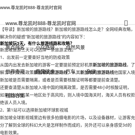
www.尊龙凯时888-尊龙凯时官网
小众路线
文章正文
www.尊龙凯时888-尊龙凯时官网
新加坡的旅游路线？新加坡的旅游路线怎么走-www.尊龙凯时888
旅游老者
2022年09月21日 17:42
187
0
www.尊龙凯时888-尊龙凯时官网
【导读】新加坡的旅游路线？新加坡的旅游路线怎么走？全网经典攻略，
解决你的疑惑“新加坡的旅游路线”的内容如下：
新加坡玩3天，有什么旅游线路和攻略？
景点排名
小众路线
自然风景
新加坡旅游三天可以选择一条旅游主线。
1、出发前一定要查好当地的防疫政策
从国内出发去新加坡的游客一定要提前预定好机票
新加坡的旅游路线
，了
世界奇观
露营徒步
汽车
杂谈
解当地的防疫政策
新加坡的旅游路线
，从其
新加坡的旅游路线
他国家入境
新加坡是否需要隔离，或者是否需要核酸证明等都要提前查清楚。
还要查清楚从新加坡入境中国的隔离政策，是否需要48小时核酸证明，
如果新加坡的某一地区处于高风险，则入境中国海关时，海关人员有权拒
线路合集
绝该人员入境。
2、第1站可以选择新加坡环球影视城
新加坡全球影视城里边有很多拍摄电影的片场，以及设备器材，让游客充
分了解到全球的科幻大片是怎样制作而成的，另外还可以亲身感受3d的
电影效果。