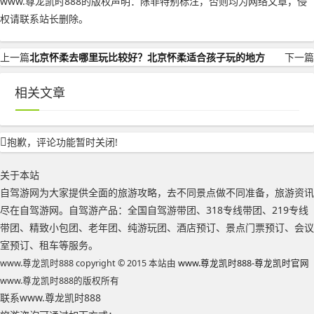
www.尊龙凯时888的版权声明：
除非特别标注，否则均为网络文章，侵
权请联系站长删除。
上一篇
北京怀柔去哪里玩比较好？北京怀柔适合孩子玩的地方
下一篇
相关文章
抱歉，评论功能暂时关闭!
关于本站
自驾游网为大家提供全面的旅游攻略，去不同景点做不同准备，旅游资讯
尽在自驾游网。自驾游产品：全国自驾游带团、318专线带团、219专线
带团、精致小包团、老年团、纯游玩团、酒店预订、景点门票预订、会议
室预订、租车等服务。
www.尊龙凯时888 copyright © 2015 本站由
www.尊龙凯时888-尊龙凯时官网
www.尊龙凯时888的版权所有
联系www.尊龙凯时888