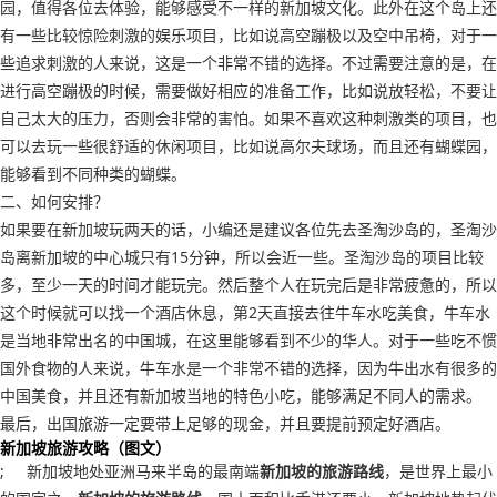
园，值得各位去体验，能够感受不一样的新加坡文化。此外在这个岛上还
有一些比较惊险刺激的娱乐项目，比如说高空蹦极以及空中吊椅，对于一
些追求刺激的人来说，这是一个非常不错的选择。不过需要注意的是，在
进行高空蹦极的时候，需要做好相应的准备工作，比如说放轻松，不要让
自己太大的压力，否则会非常的害怕。如果不喜欢这种刺激类的项目，也
可以去玩一些很舒适的休闲项目，比如说高尔夫球场，而且还有蝴蝶园，
能够看到不同种类的蝴蝶。
二、如何安排？
如果要在新加坡玩两天的话，小编还是建议各位先去圣淘沙岛的，圣淘沙
岛离新加坡的中心城只有15分钟，所以会近一些。圣淘沙岛的项目比较
多，至少一天的时间才能玩完。然后整个人在玩完后是非常疲惫的，所以
这个时候就可以找一个酒店休息，第2天直接去往牛车水吃美食，牛车水
是当地非常出名的中国城，在这里能够看到不少的华人。对于一些吃不惯
国外食物的人来说，牛车水是一个非常不错的选择，因为牛出水有很多的
中国美食，并且还有新加坡当地的特色小吃，能够满足不同人的需求。
最后，出国旅游一定要带上足够的现金，并且要提前预定好酒店。
新加坡旅游攻略（图文）
; 新加坡地处亚洲马来半岛的最南端
新加坡的旅游路线
，是世界上最小