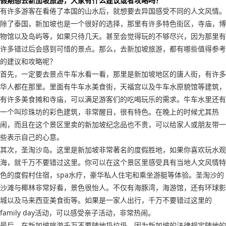
假期想去新加坡旅游，大家有什么建议或者攻略吗？
有许多游客在看倦了本国的山水后，就想要去异国感受不同的人文风情。
除了泰国，新加坡也是一个很好的选择，那里有许多特色街区，寺庙，博
物馆以及岛屿等，如果只待几天。甚至会觉得玩的不够尽兴，因为那里有
许多错过后会感到可惜的景点。那么，去新加坡旅游，都有哪些值得参考
的建议和攻略呢？
首先，一定要去景点牛车水看一看，那里是新加坡地区的唐人街，有许多
华人都在那里。里面有牛车水美食街，天福宫以及牛车水原貌馆等建筑，
有许多美食摊和寺庙，可以满足游客们的吃喝玩乐的需求。牛车水里还有
一个叫珍珠坊的彩色建筑，非常醒目，很有特色。在晚上的时候尤其热
闹，而且在这个景区里卖的新加坡纪念品也不贵，可以给家人或朋友带一
些表示自己的心意。
其次，圣淘沙岛。这里是新加坡非常著名的度假胜地，如果你喜欢玩水观
海，就千万不要错过这里。你可以在这个景区里感受具有当地人文风情特
色的度假村住宿，spa水疗，豪华私人住宅和乘坐游艇等体验。圣淘沙的
沙滩与椰林非常好看，景色很怡人。不仅有海豚湾，海游馆，还有环球影
城以及马来西亚美食街等。如果是一家人出行，千万不要错过这里的
family day活动，可以感受亲子活动，非常热闹。
最后，在新加坡旅游千万不要随地扔垃圾，因为新加坡的法律规定随地的