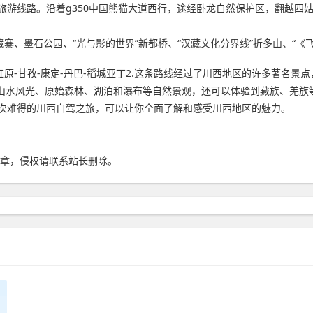
游线路。沿着g350中国熊猫大道西行，途经卧龙自然保护区，翻越四姑
寨、墨石公园、“光与影的世界”新都桥、“汉藏文化分界线”折多山、“《
尔盖-红原-甘孜-康定-丹巴-稻城亚丁2.这条路线经过了川西地区的许多著
的山水风光、原始森林、湖泊和瀑布等自然景观，还可以体验到藏族、羌族
次难得的川西自驾之旅，可以让你全面了解和感受川西地区的魅力。
章，侵权请联系站长删除。