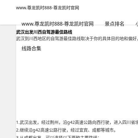
www.尊龙凯时888-尊龙凯时官网
小众路线
文章正文
www.尊龙凯时888-尊龙凯时官网
川西自驾游攻略大环线，轿车自驾川西推荐路线-www.尊龙凯时8
人之常情
2023年11月03日 14:58
19
0
www.尊龙凯时888-尊龙凯时官网
景点排名
武汉出发川西自驾游最佳路线
武汉到川西地区的自驾游最佳路线取决于你的具体目的地和偏好
线路合集
1.武汉出发，经过荆州，沿g42高速公路向西行驶，进入四川省
2.继续沿g42高速公路行驶，经过宜宾、成都等城市。
3.从成都出发，可以选择以下两种主要路线：