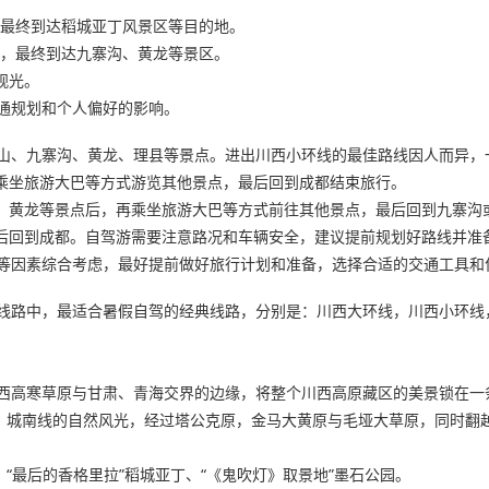
，最终到达稻城亚丁风景区等目的地。
川，最终到达九寨沟、黄龙等景区。
观光。
通规划和个人偏好的影响。
山、九寨沟、黄龙、理县等景点。进出川西小环线的最佳路线因人而异，
过乘坐旅游大巴等方式游览其他景点，最后回到成都结束旅行。
沟、黄龙等景点后，再乘坐旅游大巴等方式前往其他景点，最后回到九寨沟
最后回到成都。自驾游需要注意路况和车辆安全，建议提前规划好路线并准
等因素综合考虑，最好提前做好旅行计划和准备，选择合适的交通工具和
线路中，最适合暑假自驾的经典线路，分别是：川西大环线，川西小环线
西高寒草原与甘肃、青海交界的边缘，将整个川西高原藏区的美景锁在一
18，城南线的自然风光，经过塔公克原，金马大黄原与毛垭大草原，同时翻
、“最后的香格里拉”稻城亚丁、“《鬼吹灯》取景地”墨石公园。