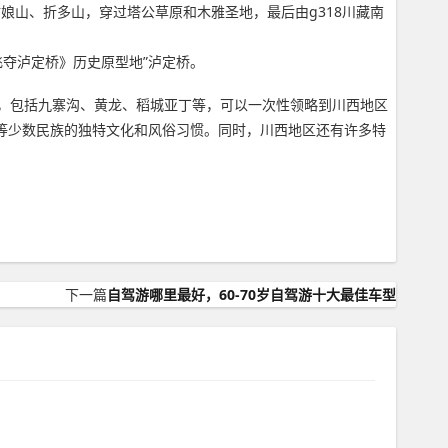
娘山、折多山，穿过塔公草原和木雅圣地，最后由g318川藏南
飞夺泸定桥》历史原型地”泸定桥。
名景点，包括九寨沟、黄龙、稻城亚丁等，可以一次性领略到川西地区
等少数民族的独特文化和风俗习惯。同时，川西地区还有许多特
下一篇
自驾游哪里最好，60-70岁自驾游十大最佳车型