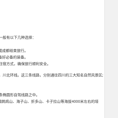
一般有以下几种选择：
或成都结束旅行。
备好必备的装备。
住宿方式，确保旅行顺利安全。
，川北环线。这三条线路，分别通往四川的三大知名自然风景区;
条椭圆形自驾线路之中。
越鹧鸪山、海子山、折多山、卡子拉山等海拔4000米左右的垭