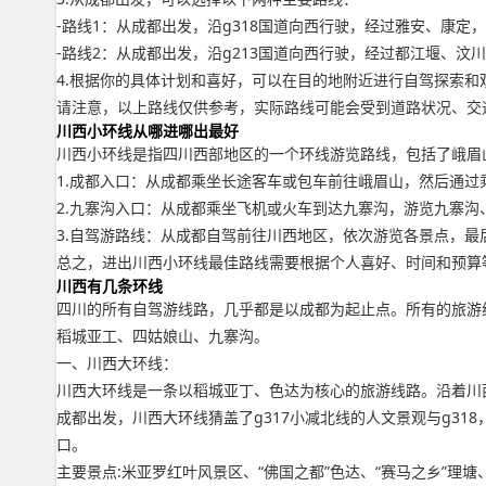
-路线1：从成都出发，沿g318国道向西行驶，经过雅安、康定
-路线2：从成都出发，沿g213国道向西行驶，经过都江堰、汶
4.根据你的具体计划和喜好，可以在目的地附近进行自驾探索和
请注意，以上路线仅供参考，实际路线可能会受到道路状况、交
川西小环线从哪进哪出最好
川西小环线是指四川西部地区的一个环线游览路线，包括了峨眉
1.成都入口：从成都乘坐长途客车或包车前往峨眉山，然后通
2.九寨沟入口：从成都乘坐飞机或火车到达九寨沟，游览九寨
3.自驾游路线：从成都自驾前往川西地区，依次游览各景点，
总之，进出川西小环线最佳路线需要根据个人喜好、时间和预算
川西有几条环线
四川的所有自驾游线路，几乎都是以成都为起止点。所有的旅游
稻城亚工、四姑娘山、九寨沟。
一、川西大环线：
川西大环线是一条以稻城亚丁、色达为核心的旅游线路。沿着川
成都出发，川西大环线猜盖了g317小减北线的人文景观与g3
口。
主要景点:米亚罗红叶风景区、“佛国之都”色达、“赛马之乡”理塘