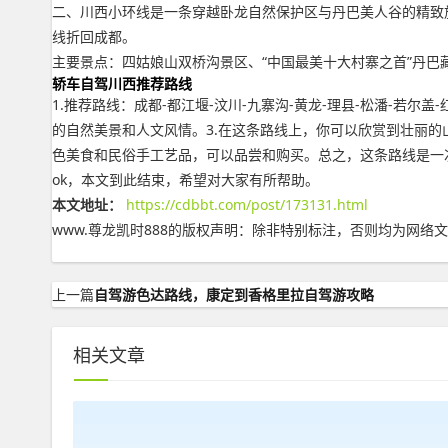
二、川西小环线是一条穿越卧龙自然保护区与丹巴美人谷的精致旅
线折回成都。
主要景点：四姑娘山双桥沟景区、“中国最美十大村寨之首”丹巴藏
轿车自驾川西推荐路线
1.推荐路线：成都-都江堰-汶川-九寨沟-黄龙-理县-松潘-若
的自然美景和人文风情。3.在这条路线上，你可以欣赏到壮丽
色美食和民俗手工艺品，可以品尝和购买。总之，这条路线是一
ok，本文到此结束，希望对大家有所帮助。
本文地址：
https://cdbbt.com/post/173131.html
www.尊龙凯时888的版权声明：
除非特别标注，否则均为网络文
上一篇
自驾游色达路线，康定到香格里拉自驾游攻略
相关文章