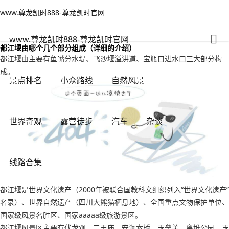
www.尊龙凯时888-尊龙凯时官网
小众路线
文章正文
www.尊龙凯时888-尊龙凯时官网
都江堰的简介(都江堰是什么)-www.尊龙凯时888
纵横万里
2023年11月03日 18:23
28
0
www.尊龙凯时888-尊龙凯时官网
都江堰由哪个几个部分组成（详细的介绍）
都江堰由主要有鱼嘴分水堤、飞沙堰溢洪道、宝瓶口进水口三大部分构
成。
景点排名
小众路线
自然风景
世界奇观
露营徒步
汽车
杂谈
线路合集
都江堰是世界文化遗产（2000年被联合国教科文组织列入“世界文化遗产”
名录）、世界自然遗产（四川大熊猫栖息地）、全国重点文物保护单位、
国家级风景名胜区、国家aaaaa级旅游景区。
都江堰风景区主要有伏龙观、二王庙、安澜索桥、玉垒关、离堆公园、玉