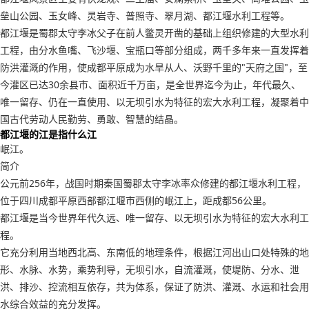
垒山公园、玉女峰、灵岩寺、普照寺、翠月湖、都江堰水利工程等。
都江堰是蜀郡太守李冰父子在前人鳖灵开凿的基础上组织修建的大型水利
工程，由分水鱼嘴、飞沙堰、宝瓶口等部分组成，两千多年来一直发挥着
防洪灌溉的作用，使成都平原成为水旱从人、沃野千里的"天府之国"，至
今灌区已达30余县市、面积近千万亩，是全世界迄今为止，年代最久、
唯一留存、仍在一直使用、以无坝引水为特征的宏大水利工程，凝聚着中
国古代劳动人民勤劳、勇敢、智慧的结晶。
都江堰的江是指什么江
岷江。
简介
公元前256年，战国时期秦国蜀郡太守李冰率众修建的都江堰水利工程，
位于四川成都平原西部都江堰市西侧的岷江上，距成都56公里。
都江堰是当今世界年代久远、唯一留存、以无坝引水为特征的宏大水利工
程。
它充分利用当地西北高、东南低的地理条件，根据江河出山口处特殊的地
形、水脉、水势，乘势利导，无坝引水，自流灌溉，使堤防、分水、泄
洪、排沙、控流相互依存，共为体系，保证了防洪、灌溉、水运和社会用
水综合效益的充分发挥。