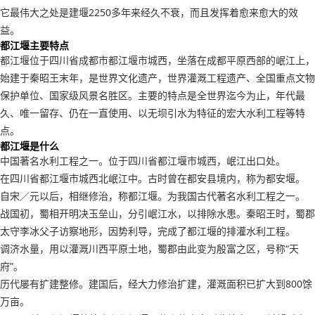
它最伟大之处是建堰2250多年来经久不衰，而且发挥着愈来愈大的效
益。
都江堰主要特点
都江堰位于四川省成都市都江堰市城西，坐落在成都平原西部的岷江上，
始建于秦昭王末年，是世界文化遗产，世界灌溉工程遗产、全国重点文物
保护单位、国家级风景名胜区。主要的特点是全世界迄今为止，年代最
久、唯一留存、仍在一直使用、以无坝引水为特征的宏大水利工程等特
点。
都江堰是什么
中国著名水利工程之一。位于四川省都江堰市城西，岷江出口处。
在四川省都江堰市城西北岷江中。古时曾在都安县境内，称为都安堰。
自宋／元以后，相继修治，称都江堰。为我国古代著名水利工程之一。
战国初，蜀相开明决玉垒山，分引岷江水，以排除水患。秦昭王时，蜀郡
太守李冰父子访察地形，因势利导，完成了都江堰的排灌水利工程。
调济水量，用以灌溉川西平原土地，蜀郡由此变为殷富之区，号称“天
府”。
历代屡有扩建整修。建国后，经大力修治扩建，灌溉面积已扩大到800馀
万亩。