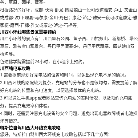
谷、草原、碉楼、藏寨~
根据路况的好坏，成都-映秀-卧龙-四姑娘山一段可改道雅安-芦山-夹金山
或成都-汶川-理县-马尔康-金川-丹巴；康定-泸定-雅安一段可改道康定-雅
家梗-磨西-石棉-雅安或康定-泸定-石棉等。
川西小环线哪些景区需要预约
川西小环线的景点有：川西墨石公园、鱼子西、四姑娘山、新都桥、塔公
草原、雅拉雪山观景台、丹巴甲居藏寨d4，丹巴甲居藏寨、四姑娘山双
桥沟等。
色达佛学院需提前24小时，在小程序上预约。
川西纯电车攻略
1.需要提前规划好充电站的位置和时间，以免出现充电不足的情况。
2.川西环线的路况较为复杂，充电站的分布也不是很均匀，需要提前了解
好充电站的位置和充电速度，以便选择最优的充电站。
3.可以通过手机app或者网站查询充电站的实时情况，以及预约充电服
务，提高充电效率和体验。
4.同时，还需要注意充电设备的安全问题，避免出现电器故障或者电池损
坏等情况。
特斯拉自驾川西大环线充电攻略
您好，特斯拉自驾川西大环线充电攻略包括以下几个方面：