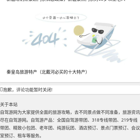
秦皇岛旅游特产（北戴河必买的十大特产）
抱歉，评论功能暂时关闭!
关于本站
自驾游网为大家提供全面的旅游攻略，去不同景点做不同准备，旅游资讯
尽在自驾游网。自驾游产品：全国自驾游带团、318专线带团、219专线
带团、精致小包团、老年团、纯游玩团、酒店预订、景点门票预订、会议
室预订、租车等服务。