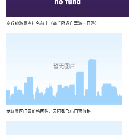
商丘旅游景点排名前十（商丘附近自驾游一日游）
龙缸景区门票价格团购，云阳张飞庙门票价格